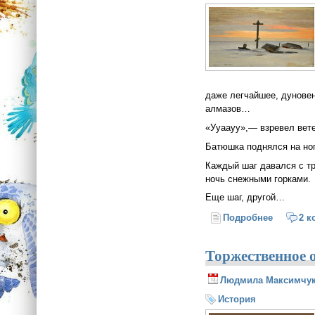
даже легчайшее, дуновен
алмазов…
«Ууаауу»,— взревел вете
Батюшка поднялся на ног
Каждый шаг давался с тр
ночь снежными горками.
Еще шаг, другой…
Подробнее
о Мисси
2 к
Торжественное 
Людмила Максимчу
История