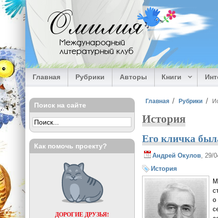
Перейти к основному содержанию
Омилия
Международный
литературный клуб
Главная
Рубрики
Авторы
Книги
Ин
Вы здесь
Главная
Рубрики
И
Поиск на сайте
История
Его кличка был
Как помочь проекту?
Андрей Окулов
, 29/
История
М
с
о
с
ДОРОГИЕ ДРУЗЬЯ!