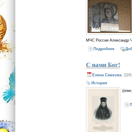
МЧС России Александр Ч
Подробнее
о Торжес
До
С нами Бог!
Елена Самкова
, 22/
История
(опи
П