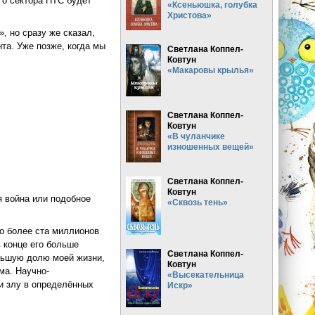
го сектора НТС будет
«Ксеньюшка, голубка
Христова»
, но сразу же сказал,
та. Уже позже, когда мы
Светлана Коппел-
Ковтун
«Макаровы крылья»
Светлана Коппел-
Ковтун
«В чуланчике
изношенных вещей»
Светлана Коппел-
Ковтун
я война или подобное
«Сквозь тень»
ло более ста миллионов
в конце его больше
Светлана Коппел-
ольшую долю моей жизни,
Ковтун
ма. Научно-
«Высекательница
 и злу в определённых
Искр»