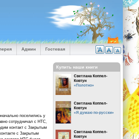
лерея
Админ
Гостевая
Купить наши книги
Светлана Коппел-
Ковтун
«Полотно»
Светлана Коппел-
Ковтун
«Я думаю по-русски»
оначально поселились у
авно сотрудничал с НТС,
одим контакт с Закрытым
Светлана Коппел-
контакте с Закрытым
Ковтун