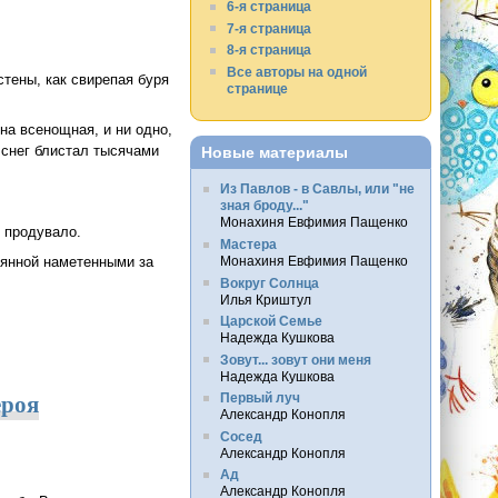
6-я страница
7-я страница
8-я страница
Все авторы на одной
стены, как свирепая буря
странице
на всенощная, и ни одно,
 снег блистал тысячами
Новые материалы
Из Павлов - в Савлы, или "не
зная броду..."
Монахиня Евфимия Пащенко
е продувало.
Мастера
еянной наметенными за
Монахиня Евфимия Пащенко
Вокруг Солнца
Илья Криштул
Царской Семье
Надежда Кушкова
Зовут... зовут они меня
Надежда Кушкова
ероя
Первый луч
Александр Конопля
Сосед
Александр Конопля
Ад
Александр Конопля