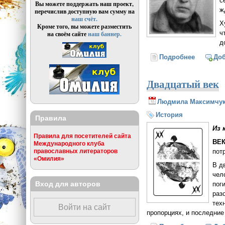
с
Вы можете поддержать наш проект,
ж
перечислив доступную вам сумму на
наш счёт.
Х
Кроме того, вы можете разместить
ч
на своём сайте
наш баннер.
д
Подробнее
о Его кл
До
Двадцатый век
Людмила Максимчу
История
Правила
Из 
Правила для посетителей сайта
ВЕК
Международного клуба
пот
православных литераторов
«Омилия»
В д
чел
Вход для авторов
пог
раз
тех
Войти на сайт
пропорциях, и последние