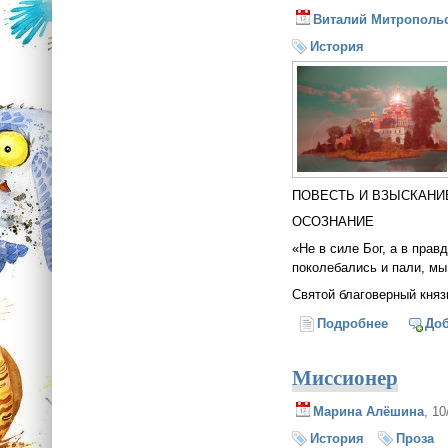
Виталий Митрополь
История
ПОВЕСТЬ И ВЗЫСКАНИ
ОСОЗНАНИЕ
«Не в силе Бог, а в прав
поколебались и пали, мы
Святой благоверный кня
Подробнее
о В поис
До
Миссионер
Марина Алёшина
, 1
История
Проза