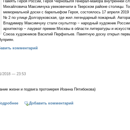
Память Героя России, Героя Чернобыля генерал-майора внутренней 
Михайловича Максимчука увековечили в Тверском районе столицы. То
мемориальной доски с барельефом Героя, состоялось 17 апреля 2019 
№ 2 по улице Долгоруковская, где жил легендарный пожарный. Автор
Владимиру Максимчуку стали скульптор − народный художник России
архитектор − лауреат премии Москвы в области литературы и искусст
Союза художников Василий Перфильев. Памятную доску открыл перв
уприян.
твенное открытие мемориальной доски с барельефом Героя
бавить комментарий
01/2018 — 23:53
сание жизни и подвига протоиерея Иоанна Пятибокова)
одробнее
о С нами Бог!
Добавить комментарий