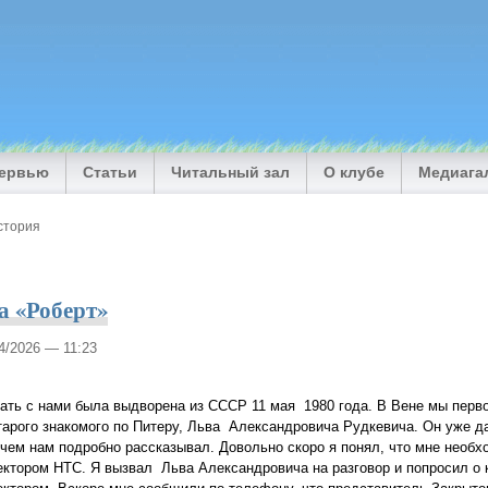
тервью
Статьи
Читальный зал
О клубе
Медиага
стория
а «Роберт»
04/2026 — 11:23
ать с нами была выдворена из СССР 11 мая 1980 года. В Вене мы перв
тарого знакомого по Питеру, Льва Александровича Рудкевича. Он уже д
 чем нам подробно рассказывал. Довольно скоро я понял, что мне необх
ектором НТС. Я вызвал Льва Александровича на разговор и попросил о 