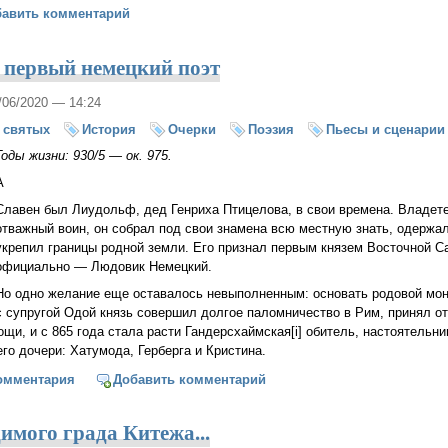
нный путь
бавить комментарий
, первый немецкий поэт
0/06/2020 — 14:24
 святых
История
Очерки
Поэзия
Пьесы и сценарии
Годы жизни: 930/5 — ок. 975.
А
Славен был Лиудольф, дед Генриха Птицелова, в свои времена. Владет
отважный воин, он собрал под свои знамена всю местную знать, одержа
укрепил границы родной земли. Его признал первым князем Восточной Са
официально — Людовик Немецкий.
Но одно желание еще оставалось невыполненным: основать родовой мо
с супругой Одой князь совершил долгое паломничество в Рим, принял о
ощи, и с 865 года стала расти Гандерсхаймская[i] обитель, настоятельн
его дочери: Хатумода, Герберга и Кристина.
 Росвита, первый немецкий поэт
омментария
Добавить комментарий
имого града Китежа...