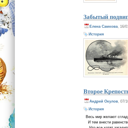
Забытый подви
Елена Самкова
, 16/
История
Второе Крепост
Андрей Окулов
, 07/
История
Весь мир желают сглад
И тем внести равенств
Что все хотят загадит