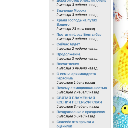
Дорогой отец Алексий, очень
2 месяца 3 недели
назад
Значение Морока
2 месяца 3 недели
назад
Храни Господь на путях
Вашего
3 месяца 23 часа
назад
Протитип фрау Берты был
4 месяца 2 недели
назад
Сейчас будет
4 месяца 2 недели
назад
Продолжение.
4 месяца 3 недели
назад
Впечатления
4 месяца 3 недели
назад
О семье архимандрита
Герасима
5 месяцев 1 день
назад
Почему с эмоциональностью
5 месяцев 2 недели
назад
СВЯТАЯ БЛАЖЕННАЯ
КСЕНИЯ ПЕТЕРБУРГСКАЯ
5 месяцев 3 недели
назад
Поздравление с праздником
6 месяцев 6 дней
назад
Спасибо что прочли и
оценили!