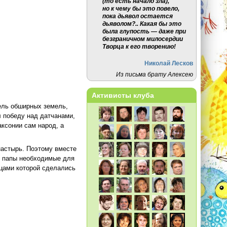
(то есть начало зла),
но к чему бы это повело,
пока дьявол остается
дьяволом?.. Какая бы это
была глупость — даже при
безграничном милосердии
Творца к его творению!
Николай Лесков
Из письма брату Алексею
Активисты клуба
ель обширных земель,
л победу над датчанами,
ксонии сам народ, а
настырь. Поэтому вместе
т папы необходимые для
ицами которой сделались