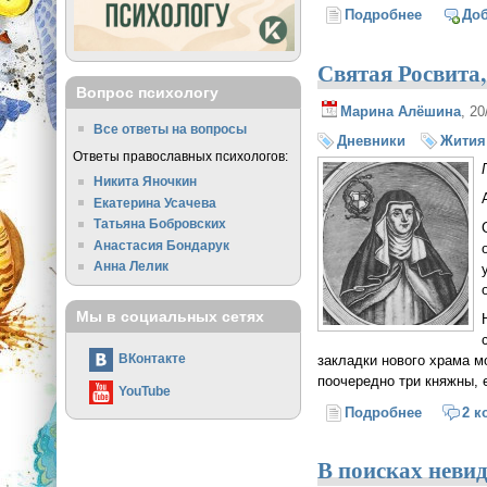
Подробнее
о Прерва
До
Святая Росвита
Вопрос психологу
Марина Алёшина
, 2
Все ответы на вопросы
Дневники
Жития
Ответы православных психологов:
Никита Яночкин
Екатерина Усачева
Татьяна Бобровских
Анастасия Бондарук
Анна Лелик
Мы в социальных сетях
ВКонтакте
закладки нового храма м
поочередно три княжны, 
YouTube
Подробнее
о Святая
2 к
В поисках невид