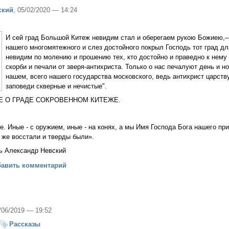
ский
, 05/02/2020 — 14:24
И сей град Большой Китеж невидим стал и оберегаем рукою Божиею,—
нашего многомятежного и слез достойного покрыл Господь тот град д
невидим по молению и прошению тех, кто достойно и праведно к нему 
скорби и печали от зверя-антихриста. Только о нас печалуют день и н
нашем, всего нашего государства московского, ведь антихрист царству
заповеди скверные и нечистые".
Е О ГРАДЕ СОКРОВЕННОМ КИТЕЖЕ.
де. Иные - с оружием, иные - на конях, а мы Имя Господа Бога нашего пр
 же восстали и тверды были».
зь Александр Невский
ках невидимого града Китежа...
бавить комментарий
0/06/2019 — 19:52
Рассказы