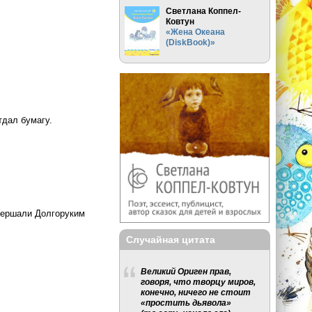
Светлана Коппел-
Ковтун
«Жена Океана
(DiskBook)»
тдал бумагу.
овершали Долгоруким
Случайная цитата
Великий Ориген прав,
говоря, что творцу миров,
конечно, ничего не стоит
«простить дьявола»