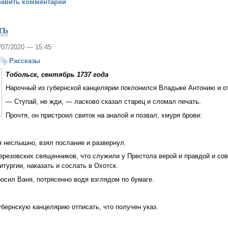
тый век
бавить комментарий
ть
1/07/2020 — 15:45
Рассказы
Тобольск, сентябрь 1737 года
Нарочный из губернской канцелярии поклонился Владыке Антонию и о
— Ступай, не жди, — ласково сказал старец и сломал печать.
Прочтя, он пристроил свиток на аналой и позвал, хмуря брови:
 неслышно, взял послание и развернул.
ерезовских священников, что служили у Престола верой и правдой и с
тургии, наказать и сослать в Охотск.
осил Ваня, потрясенно водя взглядом по бумаге.
бернскую канцелярию отписать, что получен указ.