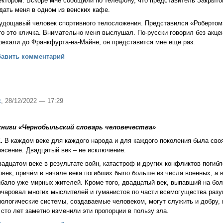
ектором. Вскоре мне сообщили по телефону, что представитель Закрыто
дать меня в одном из венских кафе.
удощавый человек спортивного телосложения. Представился «Робертом»
то это кличка. Внимательно меня выслушал. По-русски говорил без акцен
оехали до Франкфурта-на-Майне, он представится мне еще раз.
ичка была «Роберт»
бавить комментарий
к
, 28/12/2022 — 17:29
книги «Чернобыльский словарь человечества»
.
В каждом веке для каждого народа и для каждого поколения была сво
рясение. Двадцатый век – не исключение.
вадцатом веке в результате войн, катастроф и других конфликтов погиб
овек, причём в начале века погибших было больше из числа военных, а 
ибало уже мирных жителей. Кроме того, двадцатый век, выпавший на б
очаровал многих мыслителей и гуманистов по части всемогущества разу
нологические системы, создаваемые человеком, могут служить и добру,
 сто лет заметно изменили эти пропорции в пользу зла.