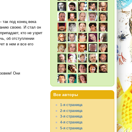
 так под конец века
ланию своею. И стал он
припадает, кто не узрит
очь, об отступлении
ет в нем и все его
изовем! Они
Все авторы
1-я страница
2-я страница
3-я страница
4-я страница
5-я страница