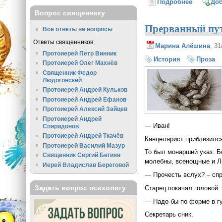
Подробнее
о Двадца
До
Вопрос священнику
Прерванный пу
Все ответы на вопросы
Ответы священников:
Марина Алёшина
, 3
Протоиерей Пётр Винник
История
Проза
Протоиерей Олег Махнёв
Священник Федор
Людоговский
Протоиерей Андрей Кульков
Протоиерей Андрей Ефанов
Протоиерей Алексий Зайцев
Протоиерей Андрей
— Иван!
Спиридонов
Протоиерей Андрей Ткачёв
Канцелярист приблизился
Протоиерей Василий Мазур
То был монарший указ: Б
Священник Сергий Бегиян
молебны, всенощные и Ли
Иерей Владислав Береговой
— Прочесть вслух? – спр
Задать вопрос психологу
Старец покачал головой.
— Надо бы по форме в гу
Секретарь сник.