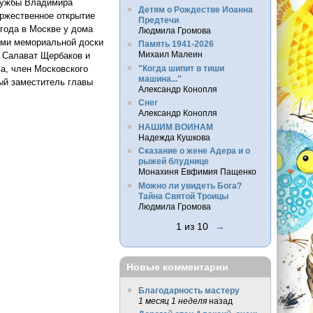
службы Владимира
Детям о Рождестве Иоанна
ржественное открытие
Предтечи
года в Москве у дома
Людмила Громова
ами мемориальной доски
Память 1941-2026
Михаил Малеин
 Салават Щербаков и
"Когда шипит в тиши
ва, член Московского
машина..."
ый заместитель главы
Александр Конопля
Снег
Александр Конопля
НАШИМ ВОИНАМ
Надежда Кушкова
Сказание о жене Адера и о
рыжей блуднице
Монахиня Евфимия Пащенко
Можно ли увидеть Бога?
Тайна Святой Троицы
Людмила Громова
1 из 10
→
Новые комментарии
Благодарность мастеру
1 месяц 1 неделя
назад