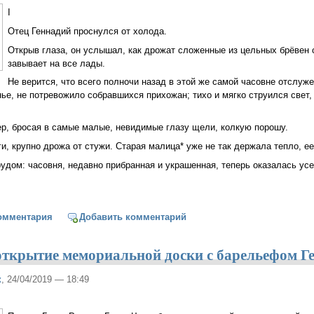
I
Отец Геннадий проснулся от холода.
Открыв глаза, он услышал, как дрожат сложенные из цельных брёвен 
завывает на все лады.
Не верится, что всего полночи назад в этой же самой часовне отслуже
ье, не потревожило собравшихся прихожан; тихо и мягко струился свет,
р, бросая в самые малые, невидимые глазу щели, колкую порошу.
и, крупно дрожа от стужи. Старая малица* уже не так держала тепло, е
удом: часовня, недавно прибранная и украшенная, теперь оказалась ус
онер
омментария
Добавить комментарий
открытие мемориальной доски с барельефом Г
к
, 24/04/2019 — 18:49