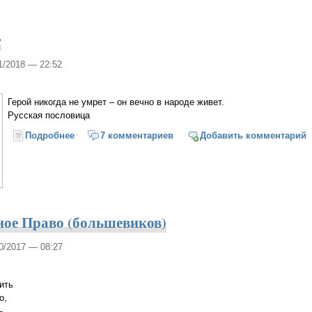
г
01/2018 — 22:52
Герой никогда не умрет – он вечно в народе живет.
Русская пословица
Подробнее
о Забытый подвиг
7 комментариев
Добавить комментарий
ное Право (большевиков)
10/2017 — 08:27
ить
о,
ь