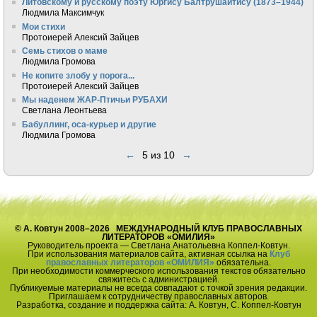
Литовскому и русскому поэту Юргису Балтрушайтису (1873–1944)
Людмила Максимчук
Мои стихи
Протоиерей Алексий Зайцев
Семь стихов о маме
Людмила Громова
Не копите злобу у порога...
Протоиерей Алексий Зайцев
Мы наденем ЖАР-Птичьи РУБАХИ
Светлана Леонтьева
Бабуллинг, оса-курьер и другие
Людмила Громова
←
5 из 10
→
© А. Ковтун 2008–2026 МЕЖДУНАРОДНЫЙ КЛУБ ПРАВОСЛАВНЫХ
ЛИТЕРАТОРОВ «ОМИЛИЯ»
Руководитель проекта — Светлана Анатольевна Коппел-Ковтун.
При использования материалов сайта, активная ссылка на
Клуб
православных литераторов «ОМИЛИЯ»
обязательна.
При необходимости коммерческого использования текстов обязательно
свяжитесь с администрацией.
Публикуемые материалы не всегда совпадают с точкой зрения редакции.
Приглашаем к сотрудничеству православных авторов.
Разработка, создание и поддержка сайта: А. Ковтун, С. Коппел-Ковтун