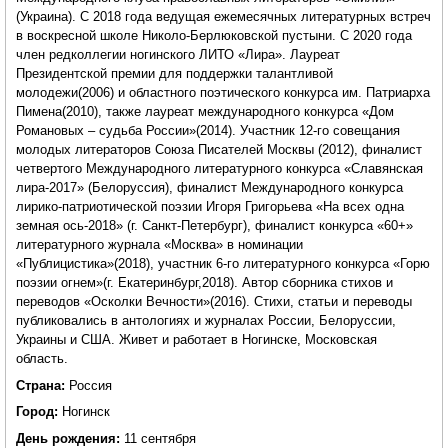
(Украина). С 2018 года ведущая ежемесячных литературных встреч
в воскресной школе Николо-Берлюковской пустыни. С 2020 года
член редколлегии ногинского ЛИТО «Лира». Лауреат
Президентской премии для поддержки талантливой
молодежи(2006) и областного поэтического конкурса им. Патриарха
Пимена(2010), также лауреат международного конкурса «Дом
Романовых – судьба России»(2014). Участник 12-го совещания
молодых литераторов Союза Писателей Москвы (2012), финалист
четвертого Международного литературного конкурса «Славянская
лира-2017» (Белоруссия), финалист Международного конкурса
лирико-патриотической поэзии Игоря Григорьева «На всех одна
земная ось-2018» (г. Санкт-Петербург), финалист конкурса «60+»
литературного журнала «Москва» в номинации
«Публицистика»(2018), участник 6-го литературного конкурса «Горю
поэзии огнем»(г. Екатеринбург,2018). Автор сборника стихов и
переводов «Осколки Вечности»(2016). Стихи, статьи и переводы
публиковались в антологиях и журналах России, Белоруссии,
Украины и США. Живет и работает в Ногинске, Московская
область.
Страна:
Россия
Город:
Ногинск
День рождения:
11 сентября