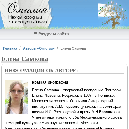
Перейти к основному содержанию
Омилия
Международный
литературный клуб
☰ Разделы сайта
Вы здесь
Главная
Авторы «Омилии»
Елена Самкова
Елена Самкова
ИНФОРМАЦИЯ ОБ АВТОРЕ:
Краткая биография:
Елена Самкова – творческий псевдоним Попковой
Елены Львовны. Родилась в 1987г. в Ногинске,
Московская область. Окончила Литературный
институт им. А.М. Горького (училась на семинарах
поэзии И.И. Ростовцевой и прозы А.Н.Варламова).
Член литературного клуба Международного союза
немецкой культуры «Мир внутри слова» (г. Москва) и
Международного клуба православных литераторов «Омилия»