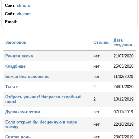
Сайт:
stihi.ru
Сайт:
vk.com
Email:
Дата
Заголовок
Отзывы
создания
Ранняя весна
нет
21/07/2020
Кладбище
нет
25/05/2020
Божье благословение
нет
11/02/2020
Ты и я
2
24/01/2020
Отбрось уныние! Напрасен скорбный
2
13/12/2019
вдох!
Дурачкам-поэтам…
нет
07/11/2019
Если открыл бы бесценную в мире
нет
22/10/2019
звезду
Святая ночь
нет
23/07/2019