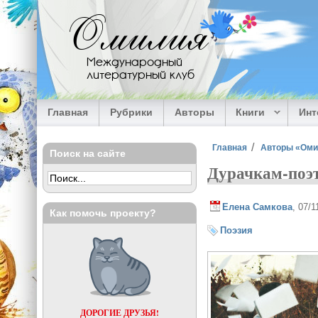
Перейти к основному содержанию
Омилия
Международный
литературный клуб
Главная
Рубрики
Авторы
Книги
Ин
Вы здесь
Главная
Авторы «Ом
Поиск на сайте
Дурачкам-по
Елена Самкова
, 07/
Как помочь проекту?
Поэзия
ДОРОГИЕ ДРУЗЬЯ!