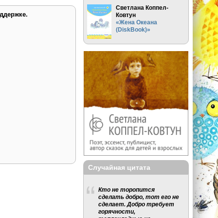
Светлана Коппел-
ддержке.
Ковтун
«Жена Океана
(DiskBook)»
Случайная цитата
Кто не торопится
сделать добро, тот его не
сделает. Добро требует
горячности,