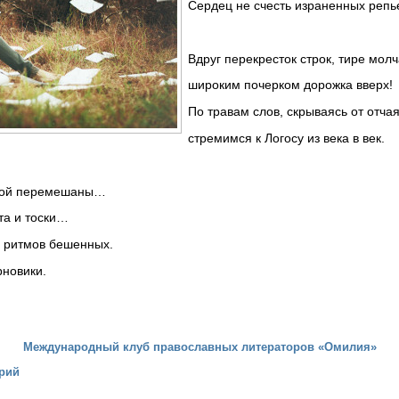
Сердец не счесть израненных репь
Вдруг перекресток строк, тире мол
широким почерком дорожка вверх!
По травам слов, скрываясь от отча
стремимся к Логосу из века в век.
одой перемешаны…
та и тоски…
а ритмов бешенных.
новики.
Международный клуб православных литераторов «Омилия»
рий