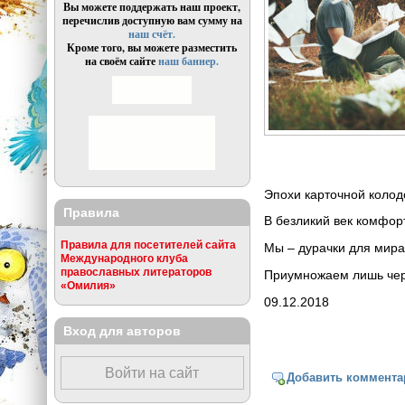
Вы можете поддержать наш проект,
перечислив доступную вам сумму на
наш счёт.
Кроме того, вы можете разместить
на своём сайте
наш баннер.
Эпохи карточной кол
Правила
В безликий век комфор
Правила для посетителей сайта
Мы – дурачки для мир
Международного клуба
православных литераторов
Приумножаем лишь чер
«Омилия»
09.12.2018
Вход для авторов
Войти на сайт
Добавить коммента