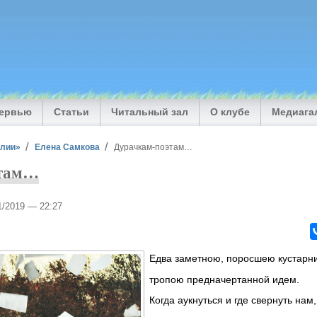
тервью
Статьи
Читальный зал
О клубе
Медиага
илии»
Елена Самкова
Дурачкам-поэтам…
этам…
11/2019 — 22:27
Едва заметною, поросшею кустарн
тропою предначертанной идем.
Когда аукнуться и где свернуть нам