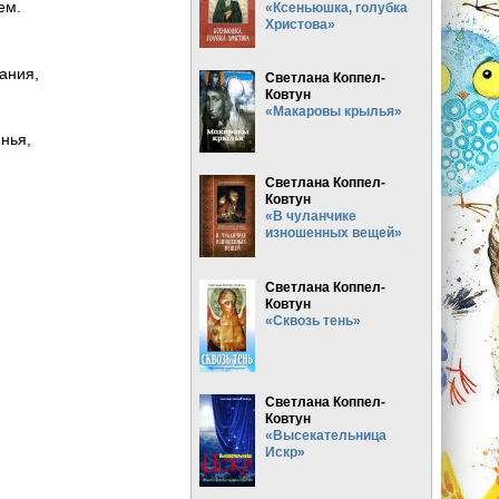
ем.
«Ксеньюшка, голубка
Христова»
чания,
Светлана Коппел-
Ковтун
«Макаровы крылья»
янья,
Светлана Коппел-
Ковтун
«В чуланчике
изношенных вещей»
Светлана Коппел-
Ковтун
«Сквозь тень»
Светлана Коппел-
Ковтун
«Высекательница
Искр»