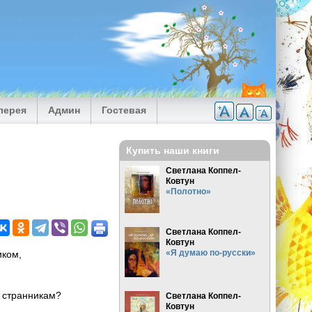
лерея
Админ
Гостевая
Купить наши книги
Светлана Коппел-
Ковтун
«Полотно»
Светлана Коппел-
Ковтун
«Я думаю по-русски»
иком,
, странникам?
Светлана Коппел-
Ковтун