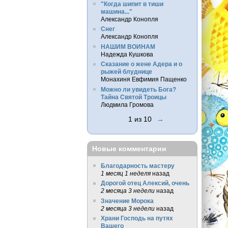
"Когда шипит в тиши
машина..."
Александр Конопля
Снег
Александр Конопля
НАШИМ ВОИНАМ
Надежда Кушкова
Сказание о жене Адера и о
рыжей блуднице
Монахиня Евфимия Пащенко
Можно ли увидеть Бога?
Тайна Святой Троицы
Людмила Громова
1 из 10
→
Новые комментарии
Благодарность мастеру
1 месяц 1 неделя
назад
Дорогой отец Алексий, очень
2 месяца 3 недели
назад
Значение Морока
2 месяца 3 недели
назад
Храни Господь на путях
Вашего