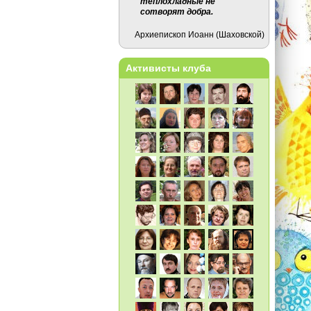
теплохладные не
сотворят добра.
Архиепископ Иоанн (Шаховской)
Активисты клуба