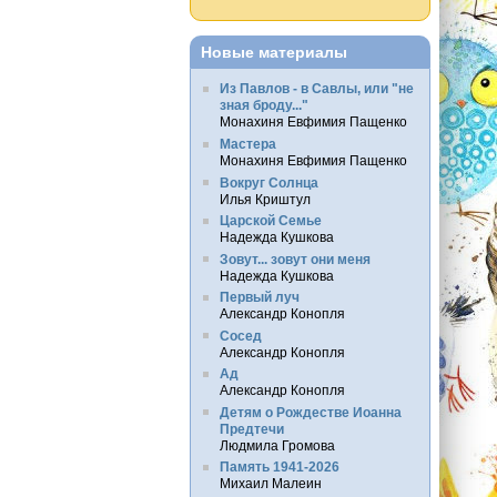
Новые материалы
Из Павлов - в Савлы, или "не
зная броду..."
Монахиня Евфимия Пащенко
Мастера
Монахиня Евфимия Пащенко
Вокруг Солнца
Илья Криштул
Царской Семье
Надежда Кушкова
Зовут... зовут они меня
Надежда Кушкова
Первый луч
Александр Конопля
Сосед
Александр Конопля
Ад
Александр Конопля
Детям о Рождестве Иоанна
Предтечи
Людмила Громова
Память 1941-2026
Михаил Малеин