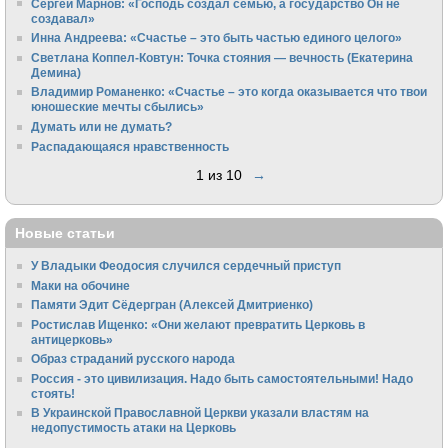
Сергей Марнов: «Господь создал семью, а государство Он не
создавал»
Инна Андреева: «Счастье – это быть частью единого целого»
Светлана Коппел-Ковтун: Точка стояния — вечность (Екатерина
Демина)
Владимир Романенко: «Счастье – это когда оказывается что твои
юношеские мечты сбылись»
Думать или не думать?
Распадающаяся нравственность
1 из 10
→
Новые статьи
У Владыки Феодосия случился сердечный приступ
Маки на обочине
Памяти Эдит Сёдергран (Алексей Дмитриенко)
Ростислав Ищенко: «Они желают превратить Церковь в
антицерковь»
Образ страданий русского народа
Россия - это цивилизация. Надо быть самостоятельными! Надо
стоять!
В Украинской Православной Церкви указали властям на
недопустимость атаки на Церковь