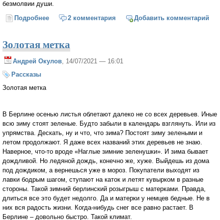
безмолвии души.
Подробнее
о Облака
2 комментария
Добавить комментарий
Золотая метка
Андрей Окулов
, 14/07/2021 — 16:01
Рассказы
Золотая метка
В Берлине осенью листья облетают далеко не со всех деревьев. Иные
всю зиму стоят зеленые. Будто забыли в календарь взглянуть. Или из
упрямства. Дескать, ну и что, что зима? Постоят зиму зелеными и
летом продолжают. Я даже всех названий этих деревьев не знаю.
Наверное, что-то вроде «Наглые зимние зеленушки». И зима бывает
дождливой. Но ледяной дождь, конечно же, хуже. Выйдешь из дома
под дождиком, а вернешься уже в мороз. Покупатели выходят из
лавки бодрым шагом, ступают на каток и летят кувырком в разные
стороны. Такой зимний берлинский розыгрыш с матерками. Правда,
длиться все это будет недолго. Да и матерки у немцев бедные. Не в
них вся радость жизни. Когда-нибудь снег все равно растает. В
Берлине – довольно быстро. Такой климат.