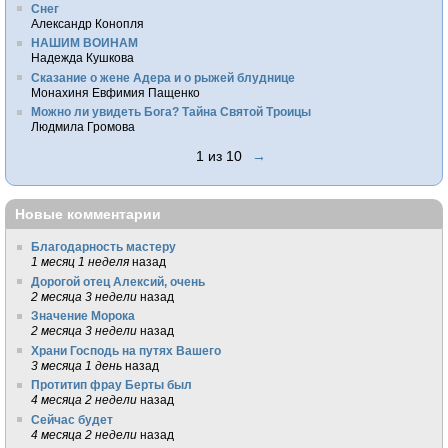
Снег
Александр Конопля
НАШИМ ВОИНАМ
Надежда Кушкова
Сказание о жене Адера и о рыжей блуднице
Монахиня Евфимия Пащенко
Можно ли увидеть Бога? Тайна Святой Троицы
Людмила Громова
1 из 10
→
Новые комментарии
Благодарность мастеру
1 месяц 1 неделя
назад
Дорогой отец Алексий, очень
2 месяца 3 недели
назад
Значение Морока
2 месяца 3 недели
назад
Храни Господь на путях Вашего
3 месяца 1 день
назад
Протитип фрау Берты был
4 месяца 2 недели
назад
Сейчас будет
4 месяца 2 недели
назад