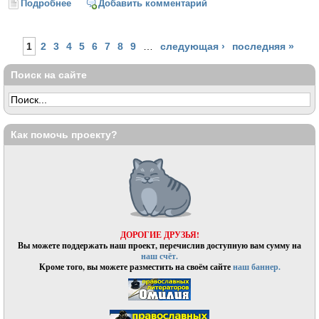
Подробнее
о Женитьба
Добавить комментарий
Страницы
1
2
3
4
5
6
7
8
9
…
следующая ›
последняя »
Поиск на сайте
Как помочь проекту?
ДОРОГИЕ ДРУЗЬЯ!
Вы можете поддержать наш проект, перечислив доступную вам сумму на
наш счёт.
Кроме того, вы можете разместить на своём сайте
наш баннер.