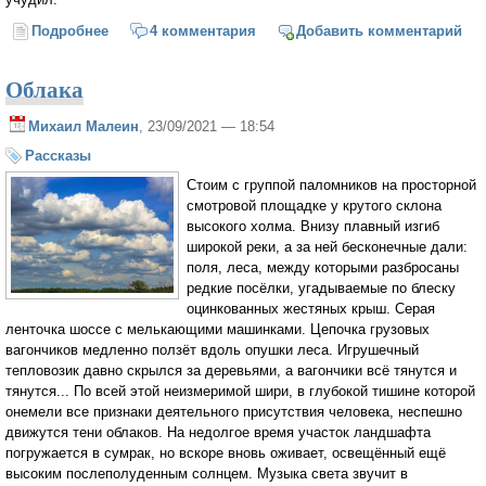
Подробнее
о ПРО БЕССМЕРТИЕ
4 комментария
Добавить комментарий
Облака
Михаил Малеин
, 23/09/2021 — 18:54
Рассказы
Стоим с группой паломников на просторной
смотровой площадке у крутого склона
высокого холма. Внизу плавный изгиб
широкой реки, а за ней бесконечные дали:
поля, леса, между которыми разбросаны
редкие посёлки, угадываемые по блеску
оцинкованных жестяных крыш. Серая
ленточка шоссе с мелькающими машинками. Цепочка грузовых
вагончиков медленно ползёт вдоль опушки леса. Игрушечный
тепловозик давно скрылся за деревьями, а вагончики всё тянутся и
тянутся... По всей этой неизмеримой шири, в глубокой тишине которой
онемели все признаки деятельного присутствия человека, неспешно
движутся тени облаков. На недолгое время участок ландшафта
погружается в сумрак, но вскоре вновь оживает, освещённый ещё
высоким послеполуденным солнцем. Музыка света звучит в