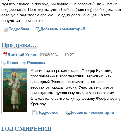
лучшем случае, а про худший лучше и не говорить), да и нам не
поздоровится. Поэтому матушка Любовь (наш гид) пообещала нам
автобус с водителем-арабом. Но одно дело - обещать, а что
получится - неизвестно…
Подробнее
о СКАЗАНИЕ О ДУБЕ МАМВРИЙСКОМ
Добавить комментарий
Про дрова…
Дмитрий Хорин
, 20/08/2024 — 10:27
Проза
Рассказы
Многие годы прожил старец Феодор Кузьмич,
прославленный впоследствии Церковью, как
праведный Феодор, на заимке, в четырех
верстах от города Томска. Участок земли этот
принадлежал духовному чаду и многолетнему
благодетелю святого, купцу Семену Феофановичу
Хромову.
Подробнее
о Про дрова…
Добавить комментарий
ГОД СМИРЕНИЯ