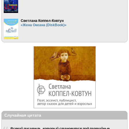
Светлана Коппел-Ковтун
«Жена Океана (DiskBook)»
Случайная цитата
Всякий писатель, который становится под партийные