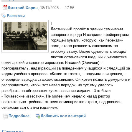
Дмитрий Хорин
, 18/11/2023 — 17:56
Рассказы
I
Лестничный пролёт в здании семинарии
северного города N озарился фейерверком
горящей бумаги, которую, как перекати-
поле, стало разносить сквозняком по
второму этажу. Возле одного из тлеющих
листов остановился шедший к библиотеке
семинарский инспектор иеромонах Василий (Орликов) –
преподаватель, надзирающий за поведением учащихся и следящий за
ходом учебного процесса. «Какие-то газеты, – подумал священник, –
очередная выходка старшеклассников». Он хотел позвать дежурного и
распорядиться, чтобы тот навёл порядок, но тут ему удалось
разобрать на обгоревшем куске название издания. Это были
«Почаевские известия». Не более чем неделю назад ректор
настоятельно требовал от всех семинаристов строго, под роспись,
ознакомиться с этим изданием.
Подробнее
о ГОД СМИРЕНИЯ
Добавить комментарий
Сторож