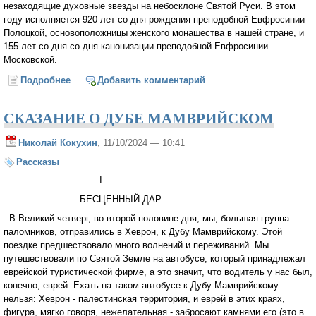
незаходящие духовные звезды на небосклоне Святой Руси. В этом
году исполняется 920 лет со дня рождения преподобной Евфросинии
Полоцкой, основоположницы женского монашества в нашей стране, и
155 лет со дня со дня канонизации преподобной Евфросинии
Московской.
Подробнее
о Они приглашают нас в Райские Чертоги
Добавить комментарий
СКАЗАНИЕ О ДУБЕ МАМВРИЙСКОМ
Николай Кокухин
, 11/10/2024 — 10:41
Рассказы
I
БЕСЦЕННЫЙ ДАР
В Великий четверг, во второй половине дня, мы, большая группа
паломников, отправились в Хеврон, к Дубу Мамврийскому. Этой
поездке предшествовало много волнений и переживаний. Мы
путешествовали по Святой Земле на автобусе, который принадлежал
еврейской туристической фирме, а это значит, что водитель у нас был,
конечно, еврей. Ехать на таком автобусе к Дубу Мамврийскому
нельзя: Хеврон - палестинская территория, и еврей в этих краях,
фигура, мягко говоря, нежелательная - забросают камнями его (это в