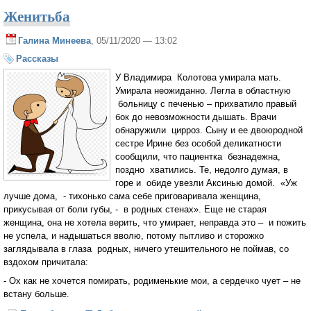
Женитьба
Галина Минеева
, 05/11/2020 — 13:02
Рассказы
У Владимира Колотова умирала мать.
Умирала неожиданно. Легла в областную
больницу с печенью – прихватило правый
бок до невозможности дышать. Врачи
обнаружили цирроз. Сыну и ее двоюродной
сестре Ирине без особой деликатности
сообщили, что пациентка безнадежна,
поздно хватились. Те, недолго думая, в
горе и обиде увезли Аксинью домой. «Уж
лучше дома, - тихонько сама себе приговаривала женщина,
прикусывая от боли губы, - в родных стенах». Еще не старая
женщина, она не хотела верить, что умирает, неправда это – и пожить
не успела, и надышаться вволю, потому пытливо и сторожко
заглядывала в глаза родных, ничего утешительного не поймав, со
вздохом причитала:
- Ох как не хочется помирать, родименькие мои, а сердечко чует – не
встану больше.