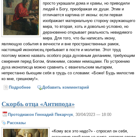
просто украшали дома и храмы, но приводили
людей к Богу, преображая их души. Этим и
отличается картина от иконы: если первая
изображает материальную сторону окружающего
мира, то вторая, хоть и довольно условно, но
дерзновенно открывает реальность невидимого
мира. Для того, что бы написать икону,
являющую события в вечности и вне пространственных рамок,
настоящий иконописец пребывает в посте и молитве. Этот труд
поэтому можно назвать особого рода духовным деланием, требующим
смирения перед Богом, ближними, своими немощами. По устроению
духа иконописца можно сравнить с евангельским мытарем,
непрестанно бьющим себя в грудь со словами: «Боже! Будь милостив
ко мне, грешному!».
Подробнее
о Пророк
Добавить комментарий
Скорбь отца «Антипода»
Протодиакон Геннадий Пекарчук
, 30/04/2023 — 18:00
Рассказы
«Кому все это надо?» - спросил он себя,
остановив свой взор на книге, которая среди