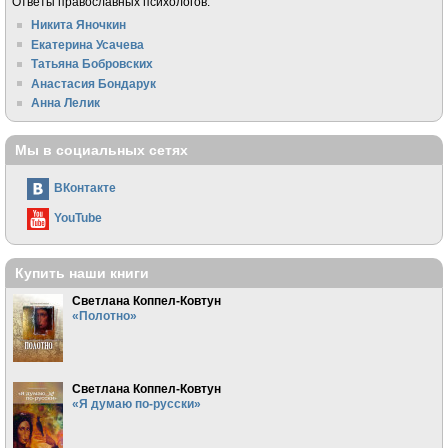
Ответы православных психологов:
Никита Яночкин
Екатерина Усачева
Татьяна Бобровских
Анастасия Бондарук
Анна Лелик
Мы в социальных сетях
ВКонтакте
YouTube
Купить наши книги
Светлана Коппел-Ковтун
«Полотно»
Светлана Коппел-Ковтун
«Я думаю по-русски»