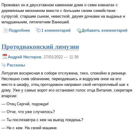
Проживал он в двухэтажном каменном доме о семи комнатах с
деревянным мезонином вместе с большим своим семейством:
супругой, старшим сыном, невесткой, двумя дочками на выданье и
младшеньким, пятилетним Ванюшей.
Подробнее
о БЛАГОДАРНОСТЬ
1 комментарий
Добавить комментарий
Протодиаконский лимузин
Андрей Нестеров
, 27/01/2022 — 11:39
Рассказы
Литургия воскресная в соборе отслужена, тихо, спокойно в ризнице.
Неспешно сняв облачение, переодевшись и водрузив оное на его
место в шкафу, отец протодиакон направил свой неторопливый шаг к
дому. Уже у самых ворот его остановил голос отца Виталия, секретаря
епархии:
— Отец Сергий, подожди!
— Отче, что уже случилось?
— Ты послезавтра с кем на выезд поедешь?
— Ни с кем. На своей машине.