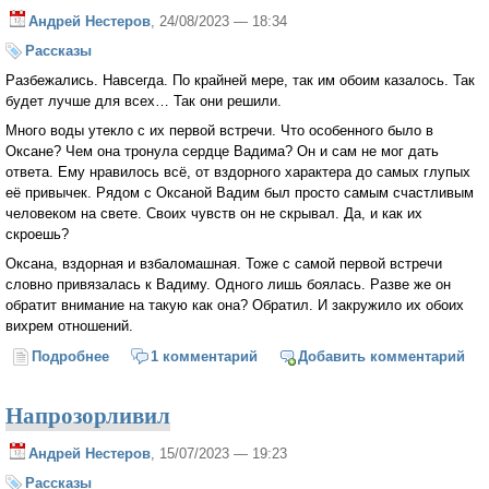
Андрей Нестеров
, 24/08/2023 — 18:34
Рассказы
Разбежались. Навсегда. По крайней мере, так им обоим казалось. Так
будет лучше для всех… Так они решили.
Много воды утекло с их первой встречи. Что особенного было в
Оксане? Чем она тронула сердце Вадима? Он и сам не мог дать
ответа. Ему нравилось всё, от вздорного характера до самых глупых
её привычек. Рядом с Оксаной Вадим был просто самым счастливым
человеком на свете. Своих чувств он не скрывал. Да, и как их
скроешь?
Оксана, вздорная и взбаломашная. Тоже с самой первой встречи
словно привязалась к Вадиму. Одного лишь боялась. Разве же он
обратит внимание на такую как она? Обратил. И закружило их обоих
вихрем отношений.
Подробнее
о Встретились...
1 комментарий
Добавить комментарий
Напрозорливил
Андрей Нестеров
, 15/07/2023 — 19:23
Рассказы