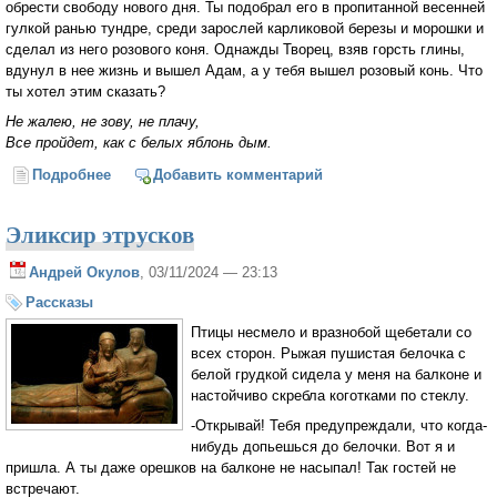
обрести свободу нового дня. Ты подобрал его в пропитанной весенней
гулкой ранью тундре, среди зарослей карликовой березы и морошки и
сделал из него розового коня. Однажды Творец, взяв горсть глины,
вдунул в нее жизнь и вышел Адам, а у тебя вышел розовый конь. Что
ты хотел этим сказать?
Не жалею, не зову, не плачу,
Все пройдет, как с белых яблонь дым.
Подробнее
о Розовый конь
Добавить комментарий
Эликсир этрусков
Андрей Окулов
, 03/11/2024 — 23:13
Рассказы
Птицы несмело и вразнобой щебетали со
всех сторон. Рыжая пушистая белочка с
белой грудкой сидела у меня на балконе и
настойчиво скребла коготками по стеклу.
-Открывай! Тебя предупреждали, что когда-
нибудь допьешься до белочки. Вот я и
пришла. А ты даже орешков на балконе не насыпал! Так гостей не
встречают.