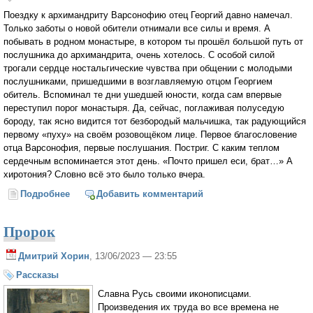
Поездку к архимандриту Варсонофию отец Георгий давно намечал.
Только заботы о новой обители отнимали все силы и время. А
побывать в родном монастыре, в котором ты прошёл большой путь от
послушника до архимандрита, очень хотелось. С особой силой
трогали сердце ностальгические чувства при общении с молодыми
послушниками, пришедшими в возглавляемую отцом Георгием
обитель. Вспоминал те дни ушедшей юности, когда сам впервые
переступил порог монастыря. Да, сейчас, поглаживая полуседую
бороду, так ясно видится тот безбородый мальчишка, так радующийся
первому «пуху» на своём розовощёком лице. Первое благословение
отца Варсонофия, первые послушания. Постриг. С каким теплом
сердечным вспоминается этот день. «Почто пришел еси, брат…» А
хиротония? Словно всё это было только вчера.
Подробнее
о Напрозорливил
Добавить комментарий
Пророк
Дмитрий Хорин
, 13/06/2023 — 23:55
Рассказы
Славна Русь своими иконописцами.
Произведения их труда во все времена не