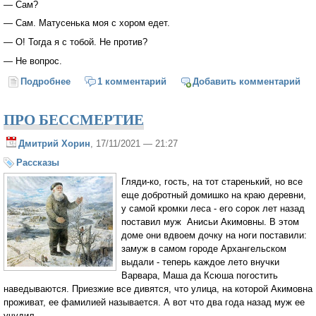
— Сам?
— Сам. Матусенька моя с хором едет.
— О! Тогда я с тобой. Не против?
— Не вопрос.
Подробнее
о Протодиаконский лимузин
1 комментарий
Добавить комментарий
ПРО БЕССМЕРТИЕ
Дмитрий Хорин
, 17/11/2021 — 21:27
Рассказы
Гляди-ко, гость, на тот старенький, но все
еще добротный домишко на краю деревни,
у самой кромки леса - его сорок лет назад
поставил муж Анисьи Акимовны. В этом
доме они вдвоем дочку на ноги поставили:
замуж в самом городе Архангельском
выдали - теперь каждое лето внучки
Варвара, Маша да Ксюша погостить
наведываются. Приезжие все дивятся, что улица, на которой Акимовна
проживат, ее фамилией называется. А вот что два года назад муж ее
учудил.