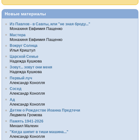
Новые материалы
Из Павлов - в Савлы, или "не зная броду..."
Монахиня Евфимия Пащенко
Мастера
Монахиня Евфимия Пащенко
Вокруг Солнца
Илья Криштул
Царской Семье
Надежда Кушкова
Зовут... зовут они меня
Надежда Кушкова
Первый луч
Александр Конопля
Сосед
Александр Конопля
Ад
Александр Конопля
Детям о Рождестве Иоанна Предтечи
Людмила Громова
Память 1941-2026
Михаил Малеин
"Когда шипит в тиши машина..."
Александр Конопля