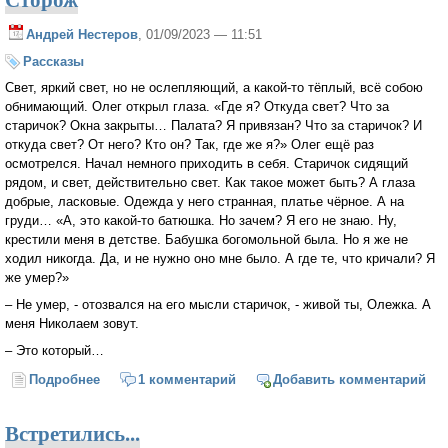
Андрей Нестеров
, 01/09/2023 — 11:51
Рассказы
Свет, яркий свет, но не ослепляющий, а какой-то тёплый, всё собою
обнимающий. Олег открыл глаза. «Где я? Откуда свет? Что за
старичок? Окна закрыты… Палата? Я привязан? Что за старичок? И
откуда свет? От него? Кто он? Так, где же я?» Олег ещё раз
осмотрелся. Начал немного приходить в себя. Старичок сидящий
рядом, и свет, действительно свет. Как такое может быть? А глаза
добрые, ласковые. Одежда у него странная, платье чёрное. А на
груди… «А, это какой-то батюшка. Но зачем? Я его не знаю. Ну,
крестили меня в детстве. Бабушка богомольной была. Но я же не
ходил никогда. Да, и не нужно оно мне было. А где те, что кричали? Я
же умер?»
– Не умер, - отозвался на его мысли старичок, - живой ты, Олежка. А
меня Николаем зовут.
– Это который…
Подробнее
о Сторож
1 комментарий
Добавить комментарий
Встретились...