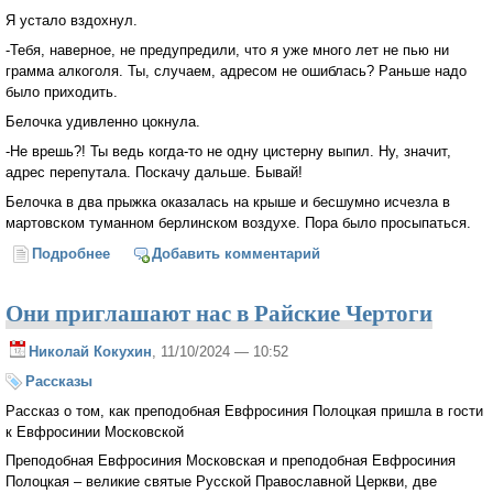
Я устало вздохнул.
-Тебя, наверное, не предупредили, что я уже много лет не пью ни
грамма алкоголя. Ты, случаем, адресом не ошиблась? Раньше надо
было приходить.
Белочка удивленно цокнула.
-Не врешь?! Ты ведь когда-то не одну цистерну выпил. Ну, значит,
адрес перепутала. Поскачу дальше. Бывай!
Белочка в два прыжка оказалась на крыше и бесшумно исчезла в
мартовском туманном берлинском воздухе. Пора было просыпаться.
Подробнее
о Эликсир этрусков
Добавить комментарий
Они приглашают нас в Райские Чертоги
Николай Кокухин
, 11/10/2024 — 10:52
Рассказы
Рассказ о том, как преподобная Евфросиния Полоцкая пришла в гости
к Евфросинии Московской
Преподобная Евфросиния Московская и преподобная Евфросиния
Полоцкая – великие святые Русской Православной Церкви, две