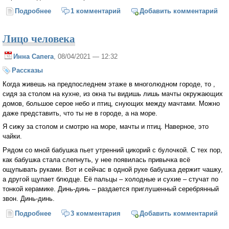
Подробнее
о Золотая метка
1 комментарий
Добавить комментарий
Лицо человека
Инна Сапега
, 08/04/2021 — 12:32
Рассказы
Когда живешь на предпоследнем этаже в многолюдном городе, то ,
сидя за столом на кухне, из окна ты видишь лишь мачты окружающих
домов, большое серое небо и птиц, снующих между мачтами. Можно
даже представить, что ты не в городе, а на море.
Я сижу за столом и смотрю на море, мачты и птиц. Наверное, это
чайки.
Рядом со мной бабушка пьет утренний цикорий с булочкой. С тех пор,
как бабушка стала слепнуть, у нее появилась привычка всё
ощупывать руками. Вот и сейчас в одной руке бабушка держит чашку,
а другой щупает блюдце. Её пальцы – холодные и сухие – стучат по
тонкой керамике. Динь-динь – раздается приглушенный серебрянный
звон. Динь-динь.
Подробнее
о Лицо человека
3 комментария
Добавить комментарий