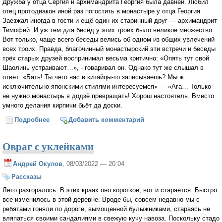
Дружба у отца Сергия и архимандрита Георгия была давней. Любил
отец протодиакон иной раз погостить в монастыре у отца Георгия.
Заезжал иногда в гости и ещё один их старинный друг — архимандрит
Тимофей. И уж тем для бесед у этих троих было великое множество.
Вот только, чаще всего беседы велись об одном из общих увлечений
всех троих. Правда, благочинный монастырский эти встречи и беседы
трёх старых друзей воспринимал весьма критично: «Опять тут свой
Шаолинь устраивают…», - говаривал он. Однако тут же слышал в
ответ: «Бать! Ты чего нас в китайцы-то записываешь? Мы ж
исключительно японскими стилями интересуемся» — «Ага… Только
не нужно монастырь в додзё превращать! Хорош настоятель. Вместо
умного делания кирпичи бьёт да доски.
Подробнее
о Джиу-джитсу надо знать...
Добавить комментарий
Овраг с уклейками
Андрей Окулов
, 08/03/2022 — 20:04
Рассказы
Лето разгоралось. В этих краях оно короткое, вот и старается. Быстро
все изменилось в этой деревне. Вроде бы, совсем недавно мы с
ребятами гоняли по дороге, вымощенной булыжниками, стараясь не
вляпаться своими сандалиями в свежую кучу навоза. Поскольку стадо