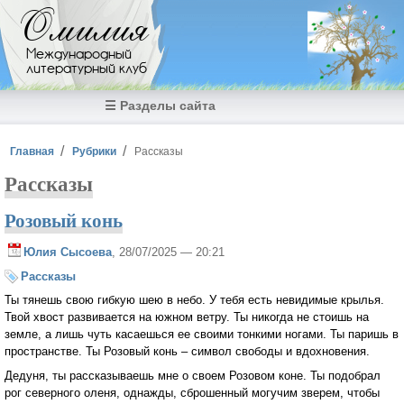
Перейти к основному содержанию
Омилия
Международный
литературный клуб
☰ Разделы сайта
Вы здесь
Главная
Рубрики
Рассказы
Рассказы
Розовый конь
Юлия Сысоева
, 28/07/2025 — 20:21
Рассказы
Ты тянешь свою гибкую шею в небо. У тебя есть невидимые крылья.
Твой хвост развивается на южном ветру. Ты никогда не стоишь на
земле, а лишь чуть касаешься ее своими тонкими ногами. Ты паришь в
пространстве. Ты Розовый конь – символ свободы и вдохновения.
Дедуня, ты рассказываешь мне о своем Розовом коне. Ты подобрал
рог северного оленя, однажды, сброшенный могучим зверем, чтобы