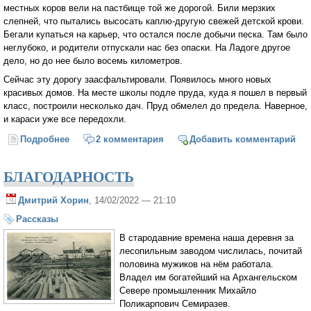
местных коров вели на пастбище той же дорогой. Били мерзких
слепней, что пытались высосать каплю-другую свежей детской крови.
Бегали купаться на карьер, что остался после добычи песка. Там было
неглубоко, и родители отпускали нас без опаски. На Ладоге другое
дело, но до нее было восемь километров.
Сейчас эту дорогу заасфальтировали. Появилось много новых
красивых домов. На месте школы подле пруда, куда я пошел в первый
класс, построили несколько дач. Пруд обмелел до предела. Наверное,
и караси уже все передохли.
Подробнее
о Овраг с уклейками
2 комментария
Добавить комментарий
БЛАГОДАРНОСТЬ
Дмитрий Хорин
, 14/02/2022 — 21:10
Рассказы
В стародавние времена наша деревня за
лесопильным заводом числилась, почитай
половина мужиков на нём работала.
Владел им богатейший на Архангельском
Севере промышленник Михайло
Поликарпович Семиразев.