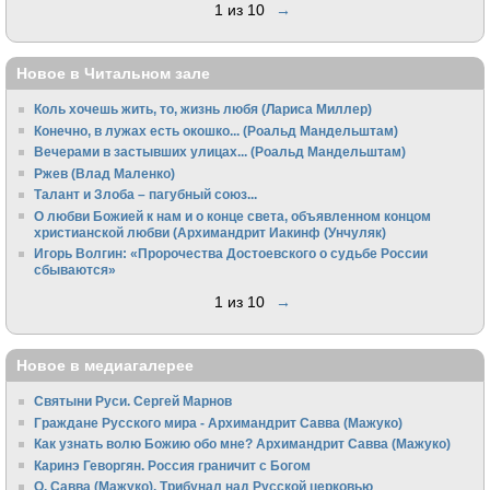
1 из 10
→
Новое в Читальном зале
Коль хочешь жить, то, жизнь любя (Лариса Миллер)
Конечно, в лужах есть окошко... (Роальд Мандельштам)
Вечерами в застывших улицах... (Роальд Мандельштам)
Ржев (Влад Маленко)
Талант и Злоба – пагубный союз...
О любви Божией к нам и о конце света, объявленном концом
христианской любви (Архимандрит Иакинф (Унчуляк)
Игорь Волгин: «Пророчества Достоевского о судьбе России
сбываются»
1 из 10
→
Новое в медиагалерее
Святыни Руси. Сергей Марнов
Граждане Русского мира - Архимандрит Савва (Мажуко)
Как узнать волю Божию обо мне? Архимандрит Савва (Мажуко)
Каринэ Геворгян. Россия граничит с Богом
О. Савва (Мажуко). Трибунал над Русской церковью