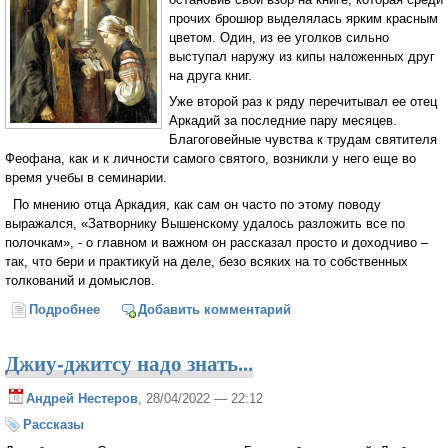
прочих брошюр выделялась ярким красным
цветом. Один, из ее уголков сильно
выступал наружу из кипы наложенных друг
на друга книг.
Уже второй раз к ряду перечитывал ее отец
Аркадий за последние пару месяцев.
Благоговейные чувства к трудам святителя
Феофана, как и к личности самого святого, возникли у него еще во
время учебы в семинарии.
По мнению отца Аркадия, как сам он часто по этому поводу
выражался, «Затворнику Вышенскому удалось разложить все по
полочкам», - о главном и важном он рассказал просто и доходчиво –
так, что бери и практикуй на деле, безо всяких на то собственных
толкований и домыслов.
Подробнее
о Скорбь отца «Антипода»
Добавить комментарий
Джиу-джитсу надо знать...
Андрей Нестеров
, 28/04/2022 — 22:12
Рассказы