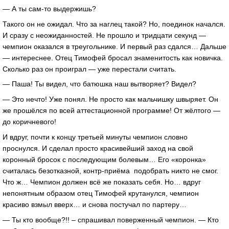
— А ты сам-то выдержишь?
Такого он не ожидал. Что за наглец такой? Но, поединок начался.
И сразу с неожиданностей. Не прошло и тридцати секунд —
чемпион оказался в треугольнике. И первый раз сдался… Дальше
— интереснее. Отец Тимофей бросал знаменитость как новичка.
Сколько раз он проиграл — уже перестали считать.
— Паша! Ты видел, что батюшка наш вытворяет? Видел?
— Это нечто! Уже понял. Не просто как мальчишку швыряет. Он
же прошёлся по всей аттестационной программе! От жёлтого —
до коричневого!
И вдруг, почти к концу третьей минуты чемпион словно
проснулся. И сделал просто красивейший заход на свой
коронный бросок с последующим болевым… Его «коронка»
считалась безотказной, контр-приёма подобрать никто не смог.
Что ж… Чемпион должен всё же показать себя. Но… вдруг
непонятным образом отец Тимофей крутанулся, чемпион
красиво взмыл вверх… и снова постучал по партеру…
— Ты кто вообще?!! – спрашивал поверженный чемпион. — Кто