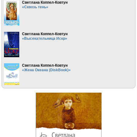
Светлана Коппел-Ковтун
«Сквозь тень»
Светлана Коппел-Ковтун
«Высекательница Искр»
Светлана Коппел-Ковтун
«Жена Океана (DiskBook)»