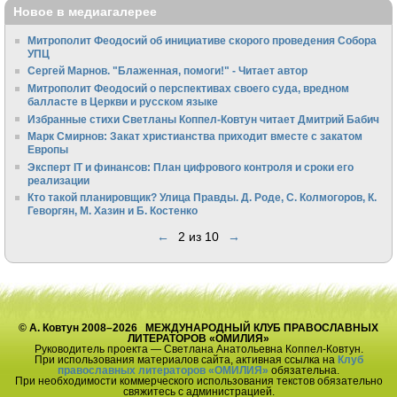
Новое в медиагалерее
Митрополит Феодосий об инициативе скорого проведения Собора
УПЦ
Сергей Марнов. "Блаженная, помоги!" - Читает автор
Митрополит Феодосий о перспективах своего суда, вредном
балласте в Церкви и русском языке
Избранные стихи Светланы Коппел-Ковтун читает Дмитрий Бабич
Марк Смирнов: Закат христианства приходит вместе с закатом
Европы
Эксперт IT и финансов: План цифрового контроля и сроки его
реализации
Кто такой планировщик? Улица Правды. Д. Роде, С. Колмогоров, К.
Геворгян, М. Хазин и Б. Костенко
←
2 из 10
→
© А. Ковтун 2008–2026 МЕЖДУНАРОДНЫЙ КЛУБ ПРАВОСЛАВНЫХ
ЛИТЕРАТОРОВ «ОМИЛИЯ»
Руководитель проекта — Светлана Анатольевна Коппел-Ковтун.
При использования материалов сайта, активная ссылка на
Клуб
православных литераторов «ОМИЛИЯ»
обязательна.
При необходимости коммерческого использования текстов обязательно
свяжитесь с администрацией.