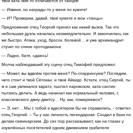
твои ката чем-то отличаются от танцев!
— Извини, но награды-то у меня по кумите!
— И? Проверим, давай, твоё кумите и мои «танцы».
Предложение отец Георгий принял как некий вызов. Так что
небольшая дуэль началась незамедлительно. И закончилась так
же быстро. Атака, уход, бросок, болевой… и уже архимандрит
стучит по спине протодиакона:
— Ладно, батя, сдаюсь!
Молча наблюдавший эту сцену отец Тимофей предложил:
— Может, вы вдвоём против меня? По-спаррингуем? Поглядим,
чего стоит и твой Сётокан, и твоё Айкидо. Кстати, отец Сергий, ты
ж и сам увлекался каратэ, пыхтел паровозом, ката-сантин
пытаясь делать. А ведь начинал как нормальный человек, с
классического джиу-джитсу… Ну, как, померяемся?
— Э, нет… Мы с тобой и вдесятером бы не справились, - ответил
отец Георгий. – Ты у нас личность легендарная. Сходил в банк по
делам семинарским. До сих пор рассказывают, как на глазах у
изумлённых посетителей одним движением грабителя