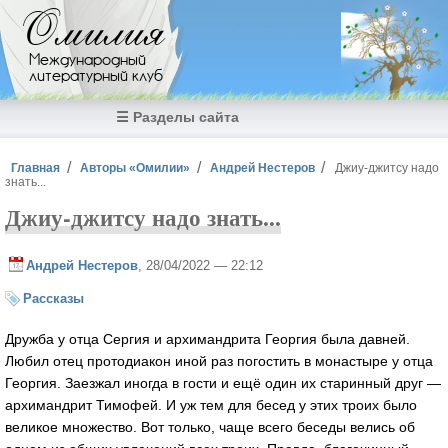
Перейти к основному содержанию
Омилия
Международный
литературный клуб
☰ Разделы сайта
Вы здесь
Главная
Авторы «Омилии»
Андрей Нестеров
Джиу-джитсу надо
знать...
Джиу-джитсу надо знать...
Андрей Нестеров
, 28/04/2022 — 22:12
Рассказы
Дружба у отца Сергия и архимандрита Георгия была давней.
Любил отец протодиакон иной раз погостить в монастыре у отца
Георгия. Заезжал иногда в гости и ещё один их старинный друг —
архимандрит Тимофей. И уж тем для бесед у этих троих было
великое множество. Вот только, чаще всего беседы велись об