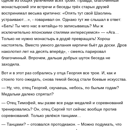
одном из общих увлечений всех троих. Правда, благочинный
монастырский эти встречи и беседы трёх старых друзей
воспринимал весьма критично: «Опять тут свой Шаолинь
устраивают…», - говаривал он. Однако тут же слышал в ответ:
«Бать! Ты чего нас в китайцы-то записываешь? Мы ж
исключительно японскими стилями интересуемся» — «Ага…
Только не нужно монастырь в додзё превращать! Хорош
настоятель. Вместо умного делания кирпичи бьёт да доски. Дров
наколотил лет на десять вперёд», - смеясь парировал
благочинный. Впрочем, дальше добрых шуток беседа не
заходила.
Вот и в этот раз собрались у отца Георгия все трое. И, как и
стоило того ожидать, снова темой бесед стали боевые искусства.
— Ну, что, отец Георгий, скучаешь, небось, по былым годам?
Медальки далеко спрятал?
— Отец Тимофей, мы разве все ради медалей и соревнований
тренировались? Он, отец Сергий тот сейчас вообще против
соревнований. Только увлёкся танцами…
— Танцами? – отозвался протодиакон. – Можно подумать, что