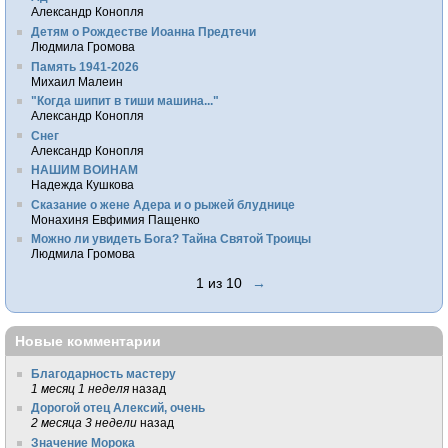
Александр Конопля
Детям о Рождестве Иоанна Предтечи
Людмила Громова
Память 1941-2026
Михаил Малеин
"Когда шипит в тиши машина..."
Александр Конопля
Снег
Александр Конопля
НАШИМ ВОИНАМ
Надежда Кушкова
Сказание о жене Адера и о рыжей блуднице
Монахиня Евфимия Пащенко
Можно ли увидеть Бога? Тайна Святой Троицы
Людмила Громова
1 из 10
→
Новые комментарии
Благодарность мастеру
1 месяц 1 неделя
назад
Дорогой отец Алексий, очень
2 месяца 3 недели
назад
Значение Морока