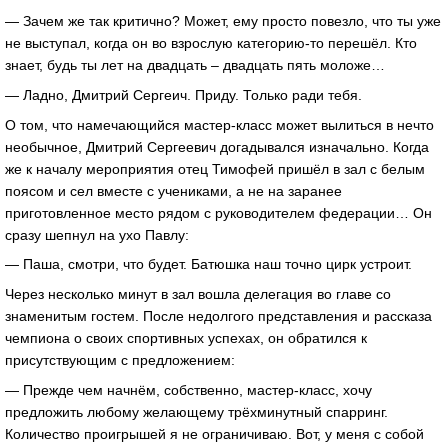
— Зачем же так критично? Может, ему просто повезло, что ты уже
не выступал, когда он во взрослую категорию-то перешёл. Кто
знает, будь ты лет на двадцать – двадцать пять моложе…
— Ладно, Дмитрий Сергеич. Приду. Только ради тебя.
О том, что намечающийся мастер-класс может вылиться в нечто
необычное, Дмитрий Сергеевич догадывался изначально. Когда
же к началу мероприятия отец Тимофей пришёл в зал с белым
поясом и сел вместе с учениками, а не на заранее
приготовленное место рядом с руководителем федерации… Он
сразу шепнул на ухо Павлу:
— Паша, смотри, что будет. Батюшка наш точно цирк устроит.
Через несколько минут в зал вошла делегация во главе со
знаменитым гостем. После недолгого представления и рассказа
чемпиона о своих спортивных успехах, он обратился к
присутствующим с предложением:
— Прежде чем начнём, собственно, мастер-класс, хочу
предложить любому желающему трёхминутный спарринг.
Количество проигрышей я не ограничиваю. Вот, у меня с собой