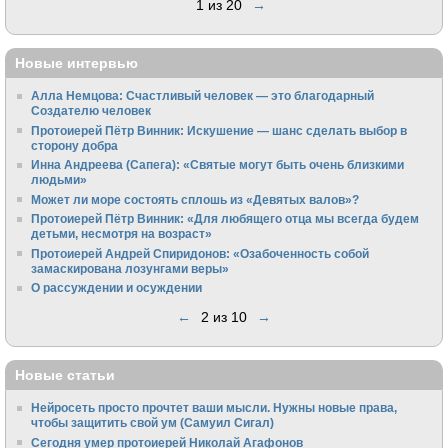
1 из 20
→
Новые интервью
Алла Немцова: Счастливый человек — это благодарный
Создателю человек
Протоиерей Пётр Винник: Искушение — шанс сделать выбор в
сторону добра
Инна Андреева (Сапега): «Святые могут быть очень близкими
людьми»
Может ли море состоять сплошь из «Девятых валов»?
Протоиерей Пётр Винник: «Для любящего отца мы всегда будем
детьми, несмотря на возраст»
Протоиерей Андрей Спиридонов: «Озабоченность собой
замаскирована лозунгами веры»
О рассуждении и осуждении
←
2 из 10
→
Новые статьи
Нейросеть просто прочтет ваши мысли. Нужны новые права,
чтобы защитить свой ум (Самуил Сигал)
Сегодня умер протоиерей Николай Агафонов