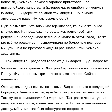
новое ги, - чемпион показал заранее приготовленное
шикарнейшего качества ги (которое часто ошибочно именуют
кимоно). – Выдержите со мной три минуты — ги с моим
автографом ваше. Ну, как, смелые есть?
Нужно отметить, что таких мастер-классов, конечно же, было
множество. На предложение решались редко (всё-таки,
репутация непобедимого чемпиона малость отпугивала). Те же,
кто всё же решались — выдерживали не более чем полторы
минуты. Чем не брезговал каждый раз знаменитый чемпион
хвастануть.
— Три минуты? – раздался голос отца Тимофея. – Да, запросто!
Чемпион слегка удивился. Дмитрий Сергеевич снова обратился к
Павлу: «Ну, теперь смотри, только внимательнее. Сейчас
начнётся».
Отец архимандрит вышел на татами. Вид соперника с полуседой
бородой, с белым поясом, чуть было не рассмешил чемпиона.
Такому не с чемпионами бы меряться. Так, разве что на турнир
ветеранов взяли бы, в качестве статиста. Но, не успел чемпион
даже улыбнуться, как был обескуражен вопросом: