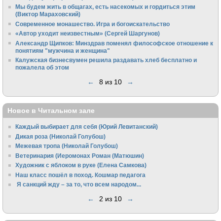
Мы будем жить в общагах, есть насекомых и гордиться этим
(Виктор Мараховский)
Cовременное монашество. Игра и богоискательство
«Автор уходит неизвестным» (Сергей Шаргунов)
Александр Щипков: Минздрав поменял философское отношение к
понятиям "мужчина и женщина"
Калужская бизнесвумен решила раздавать хлеб бесплатно и
пожалела об этом
←
8 из 10
→
Новое в Читальном зале
Каждый выбирает для себя (Юрий Левитанский)
Дикая роза (Николай Голубош)
Межевая тропа (Николай Голубош)
Ветеринария (Иеромонах Роман (Матюшин)
Художник с яблоком в руке (Елена Самкова)
Наш класс пошёл в поход. Кошмар педагога
Я санкций жду – за то, что всем народом...
←
2 из 10
→