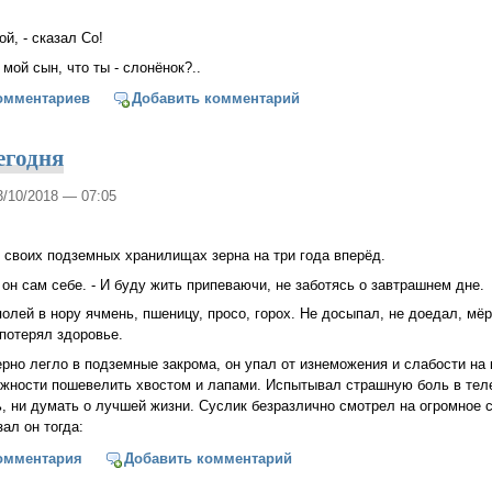
ой, - сказал Со!
 мой сын, что ты - слонёнок?..
кой слонёнок Со?
омментариев
Добавить комментарий
сегодня
3/10/2018 — 07:05
 своих подземных хранилищах зерна на три года вперёд.
л он сам себе. - И буду жить припеваючи, не заботясь о завтрашнем дне.
полей в нору ячмень, пшеницу, просо, горох. Не досыпал, не доедал, мё
 потерял здоровье.
ерно легло в подземные закрома, он упал от изнеможения и слабости на 
жности пошевелить хвостом и лапами. Испытывал страшную боль в теле,
ать, ни думать о лучшей жизни. Суслик безразлично смотрел на огромное
зал он тогда:
- это не сегодня
омментария
Добавить комментарий