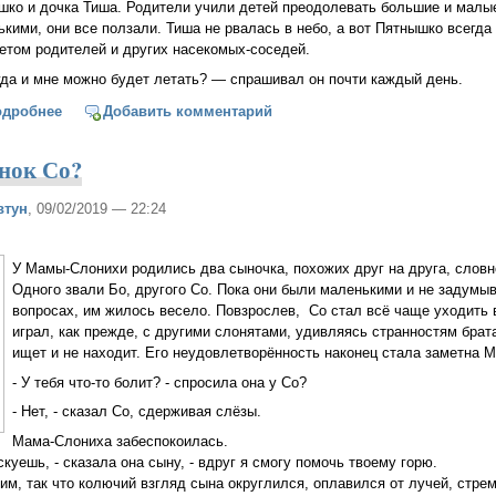
шко и дочка Тиша. Родители учили детей преодолевать большие и малы
кими, они все ползали. Тиша не рвалась в небо, а вот Пятнышко всегд
летом родителей и других насекомых-соседей.
да и мне можно будет летать? — спрашивал он почти каждый день.
одробнее
о Первый полет Пятнышка
Добавить комментарий
ёнок Со?
втун
, 09/02/2019 — 22:24
У Мамы-Слонихи родились два сыночка, похожих друг на друга, словн
Одного звали Бо, другого Со. Пока они были маленькими и не задумы
вопросах, им жилось весело. Повзрослев, Со стал всё чаще уходить в
играл, как прежде, с другими слонятами, удивляясь странностям брата,
ищет и не находит. Его неудовлетворённость наконец стала заметна 
- У тебя что-то болит? - спросила она у Со?
- Нет, - сказал Со, сдерживая слёзы.
Мама-Слониха забеспокоилась.
скуешь, - сказала она сыну, - вдруг я смогу помочь твоему горю.
ким, так что колючий взгляд сына округлился, оплавился от лучей, стре