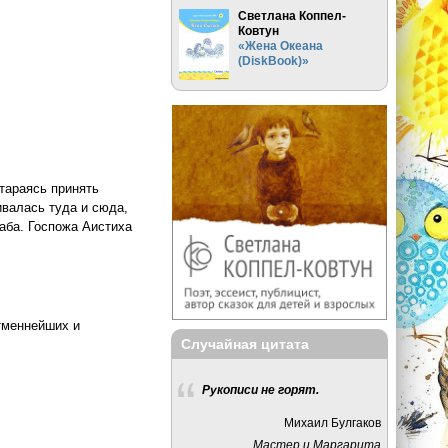
Светлана Коппел-
Ковтун
«Жена Океана
(DiskBook)»
тараясь принять
ивалась туда и сюда,
раба. Госпожа Аистиха
тменнейших и
Случайная цитата
Рукописи не горят.
Михаил Булгаков
Мастер и Маргарита