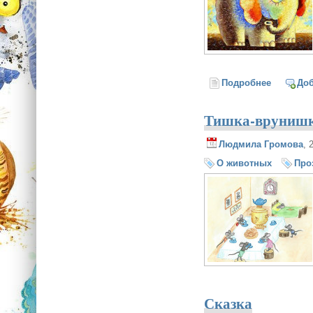
Подробнее
о Истори
До
Тишка-вруниш
Людмила Громова
, 
О животных
Про
Сказка