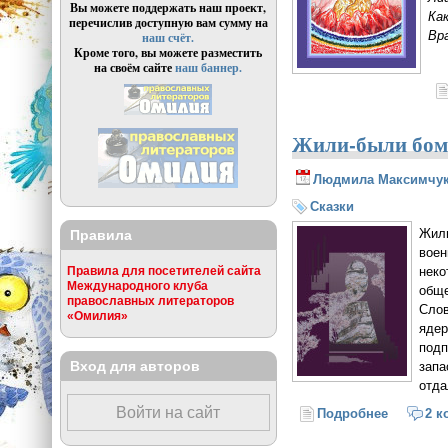
Вы можете поддержать наш проект,
Как
перечислив доступную вам сумму на
Вра
наш счёт.
Кроме того, вы можете разместить
на своём сайте
наш баннер.
Жили-были бомб
Людмила Максимчу
Сказки
Жили
Правила
воен
неко
Правила для посетителей сайта
Международного клуба
обще
православных литераторов
Слов
«Омилия»
ядер
подп
Вход для авторов
запа
отда
Войти на сайт
Подробнее
о Жили-б
2 к