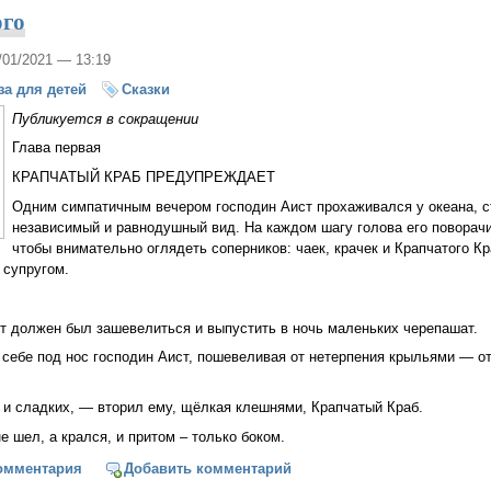
ого
1/01/2021 — 13:19
за для детей
Сказки
Публикуется в сокращении
Глава первая
КРАПЧАТЫЙ КРАБ ПРЕДУПРЕЖДАЕТ
Одним симпатичным вечером господин Аист прохаживался у океана, с
независимый и равнодушный вид. На каждом шагу голова его поворач
чтобы внимательно оглядеть соперников: чаек, крачек и Крапчатого К
 супругом.
т должен был зашевелиться и выпустить в ночь маленьких черепашат.
 себе под нос господин Аист, пошевеливая от нетерпения крыльями — о
 и сладких, — вторил ему, щёлкая клешнями, Крапчатый Краб.
е шел, а крался, и притом – только боком.
шонок Гого
омментария
Добавить комментарий