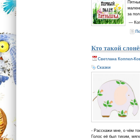
Пятны
малень
за по
— Ког
П
Кто такой слон
Светлана Коппел-Ко
Сказки
- Расскажи мне, о чём то
Голос её был тихим, мяг