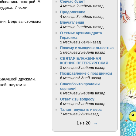
юбовались люстрой. А
Сейчас будет
4 месяца 2 недели
назад
чудеса. И если
Продолжение.
4 месяца 3 недели
назад
зни. Ведь вы стольких
Впечатления
4 месяца 3 недели
назад
О семье архимандрита
Герасима
5 месяцев 1 день
назад
Почему с эмоциональностью
5 месяцев 2 недели
назад
СВЯТАЯ БЛАЖЕННАЯ
КСЕНИЯ ПЕТЕРБУРГСКАЯ
5 месяцев 3 недели
назад
Поздравление с праздником
6 месяцев 6 дней
назад
с бабушкой дружили.
Спасибо что прочли и
ой, плутом и
оценили!
6 месяцев 2 недели
назад
Ответ к 18 вопросу
6 месяцев 3 недели
назад
Талант внушать и вера
7 месяцев 2 дня
назад
1 из 20
→