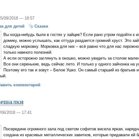
25/09/2018 — 18:57
за для детей
Сказки
Вы когда-нибудь были в гостях у зайцев? Если рано утром подойти к 
домику, можно услышать, как оттуда раздается громкий хруст. Это зай
сладкую морковку. Морковка для них – всё равно что для нас пирожн
только намного полезней.
А если осторожно заглянуть в окошко, можно увидеть за столом мале
Все они серенькие, ведь сейчас лето. И только у одного зайчонка на 
Поэтому его так и зовут – Белое Ушко. Он самый старший из братьев и
ный.
Ушко
бавить комментарий
вешалки
4/06/2018 — 17:41
Посередине огромного зала под светом софитов висела яркая, наряд
создана из красивых металлических завитков, которые придавали ей б