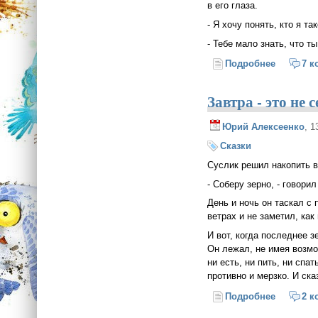
в его глаза.
- Я хочу понять, кто я так
- Тебе мало знать, что ты
Подробнее
о Кто та
7 к
Завтра - это не 
Юрий Алексеенко
, 1
Сказки
Суслик решил накопить в
- Соберу зерно, - говори
День и ночь он таскал с 
ветрах и не заметил, как
И вот, когда последнее з
Он лежал, не имея возмо
ни есть, ни пить, ни сп
противно и мерзко. И ска
Подробнее
о Завтра 
2 к