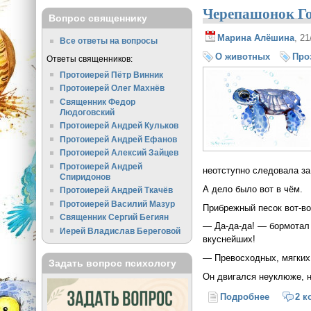
Черепашонок Г
Вопрос священнику
Марина Алёшина
, 2
Все ответы на вопросы
О животных
Про
Ответы священников:
Протоиерей Пётр Винник
Протоиерей Олег Махнёв
Священник Федор
Людоговский
Протоиерей Андрей Кульков
Протоиерей Андрей Ефанов
Протоиерей Алексий Зайцев
Протоиерей Андрей
неотступно следовала за
Спиридонов
А дело было вот в чём.
Протоиерей Андрей Ткачёв
Протоиерей Василий Мазур
Прибрежный песок вот-во
Священник Сергий Бегиян
— Да-да-да! — бормотал
Иерей Владислав Береговой
вкуснейших!
— Превосходных, мягких
Задать вопрос психологу
Он двигался неуклюже, н
Подробнее
о Черепа
2 к