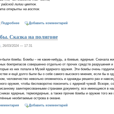
 рай­ской ли­лии цве­ток.
­та от­кры­ты на вос­ток.
Подробнее
о Последние врата. Сказка по пути на небо
Добавить комментарий
ы. Сказка на полигоне
к
, 26/03/2024 — 17:31
-были бомбы. Бомбы – не какие-нибудь, а боевые, ядерные. Сначала жи
ных боеприпасов совершенно отдельно от прочих средств разрушения и
торые из них попали в Музей ядерного оружия. Эти бомбы очень гордил
стве и ещё долго были бы о себе самого высокого мнения, если бы в о
ом, человечество невольно опомнилось и однажды решило раз и навсег
ного оружия, чтобы бесповоротно покончить с ядерной чумой. Вскоре, с
исанному заинтересованными странами документу, все имеющиеся в н
сниках ядерные, термоядерные, а также прочие бомбы и оружие того же 
лённые необитаемые острова в океане.
ыли бомбы. Сказка на полигоне
омментария
Добавить комментарий