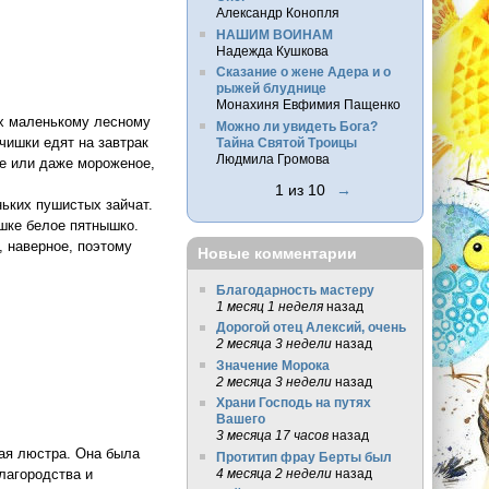
Александр Конопля
НАШИМ ВОИНАМ
Надежда Кушкова
Сказание о жене Адера и о
рыжей блуднице
Монахиня Евфимия Пащенко
их маленькому лесному
Можно ли увидеть Бога?
чишки едят на завтрак
Тайна Святой Троицы
Людмила Громова
ое или даже мороженое,
1 из 10
→
ньких пушистых зайчат.
ушке белое пятнышко.
, наверное, поэтому
Новые комментарии
Благодарность мастеру
1 месяц 1 неделя
назад
Дорогой отец Алексий, очень
2 месяца 3 недели
назад
Значение Морока
2 месяца 3 недели
назад
Храни Господь на путях
Вашего
3 месяца 17 часов
назад
ная люстра. Она была
Протитип фрау Берты был
4 месяца 2 недели
назад
лагородства и