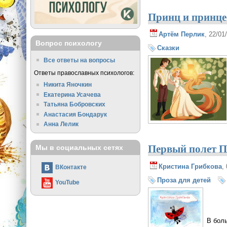
Принц и принце
Артём Перлик
, 22/01
Вопрос психологу
Сказки
Все ответы на вопросы
Ответы православных психологов:
Никита Яночкин
Екатерина Усачева
Татьяна Бобровских
Анастасия Бондарук
Анна Лелик
Первый полет 
Мы в социальных сетях
Кристина Грибкова
,
ВКонтакте
Проза для детей
YouTube
В бол