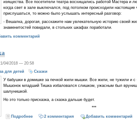
изящества. Все посетители театра восхищались работой Мастера и л
когда свет в зале выключался, под потолком происходили настоящие 
прислушаться, то можно было услышать интересный разговор:
- Вешалка, дорогая, расскажите нам увлекательную историю своей жи
знаменитостей повидали, в стольких шкафах поработали.
я одной вешалки
бавить комментарий
ка
21/04/2018 — 20:58
за для детей
Сказки
У бабушки в домишке за печкой жили мышки. Все жили, не тужили и 
Мышонок младший Тишка избаловался слишком, ужасным был врунишк
шалунишкой.
Но это только присказка, а сказка дальше будет.
***
Подробнее
о Тишка-врунишка
2 комментария
Добавить комментарий