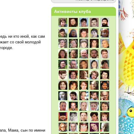
Активисты клуба
едь ни кто иной, как сам
зжает со свой молодой
городе.
апа, Мама, сын по имени