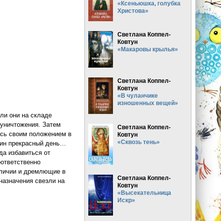
«Ксеньюшка, голубка
Христова»
Светлана Коппел-
Ковтун
«Макаровы крылья»
Светлана Коппел-
Ковтун
«В чуланчике
изношенных вещей»
ли они на складе
 уничтожения. Затем
Светлана Коппел-
ись своим положением в
Ковтун
«Сквозь тень»
дин прекрасный день…
да избавиться от
оответственно
аличии и дремлющие в
Светлана Коппел-
назначения свезли на
Ковтун
«Высекательница
Искр»