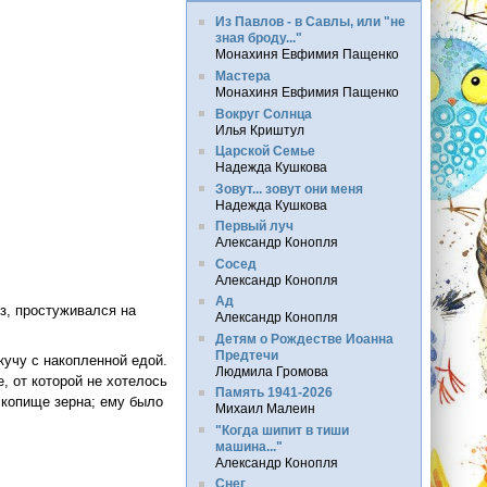
Из Павлов - в Савлы, или "не
зная броду..."
Монахиня Евфимия Пащенко
Мастера
Монахиня Евфимия Пащенко
Вокруг Солнца
Илья Криштул
Царской Семье
Надежда Кушкова
Зовут... зовут они меня
Надежда Кушкова
Первый луч
Александр Конопля
Сосед
Александр Конопля
Ад
рз, простуживался на
Александр Конопля
Детям о Рождестве Иоанна
Предтечи
кучу с накопленной едой.
Людмила Громова
 от которой не хотелось
Память 1941-2026
 скопище зерна; ему было
Михаил Малеин
"Когда шипит в тиши
машина..."
Александр Конопля
Снег