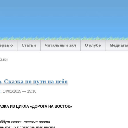
тервью
Статьи
Читальный зал
О клубе
Медиага
казки
. Сказка по пути на небо
к
, 14/01/2025 — 15:10
АЗ­КА ИЗ ЦИКЛА «ДОРОГА НА ВОСТОК»
й­дут сквозь тес­ные вра­та
ь те, чья со­весть так чи­ста,