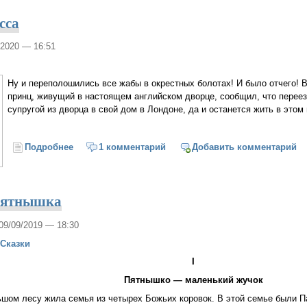
сса
/2020 — 16:51
Ну и переполошились все жабы в окрестных болотах! И было отчего! В
принц, живущий в настоящем английском дворце, сообщил, что перее
супругой из дворца в свой дом в Лондоне, да и останется жить в этом 
Подробнее
о Принц и принцесса
1 комментарий
Добавить комментарий
Пятнышка
 09/09/2019 — 18:30
Сказки
I
Пятнышко — маленький жучок
ьшом лесу жила семья из четырех Божьих коровок. В этой семье были П