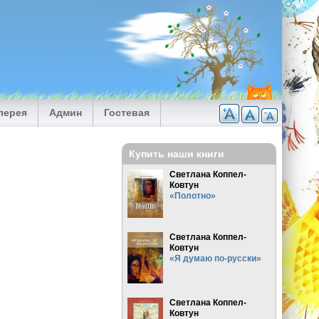
лерея
Админ
Гостевая
Купить наши книги
Светлана Коппел-
Ковтун
«Полотно»
Светлана Коппел-
Ковтун
«Я думаю по-русски»
Светлана Коппел-
Ковтун