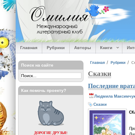
Перейти к основному содержанию
Омилия
Международный
литературный клуб
Главная
Рубрики
Авторы
Книги
Ин
Вы здесь
Главная
Рубрики
С
Поиск на сайте
Сказки
Последние врата
Как помочь проекту?
Людмила Максимчу
Сказки
СК
Про
ДОРОГИЕ ДРУЗЬЯ!
Лиш