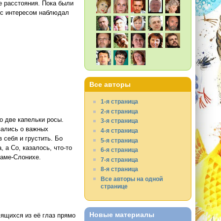
е расстояния. Пока были
а с интересом наблюдал
Все авторы
1-я страница
2-я страница
о две капельки росы.
3-я страница
вались о важных
4-я страница
 себя и грустить. Бо
5-я страница
 а Со, казалось, что-то
6-я страница
Маме-Слонихе.
7-я страница
8-я страница
Все авторы на одной
странице
Новые материалы
мящихся из её глаз прямо