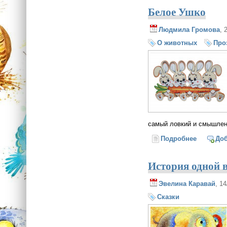
Белое Ушко
Людмила Громова
, 
О животных
Про
самый ловкий и смышле
Подробнее
о Белое 
До
История одной 
Эвелина Каравай
, 1
Сказки