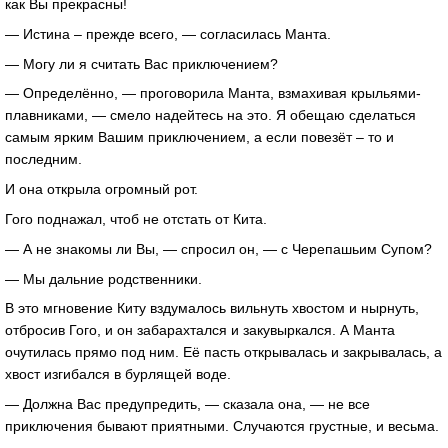
как Вы прекрасны!
— Истина – прежде всего, — согласилась Манта.
— Могу ли я считать Вас приключением?
— Определённо, — проговорила Манта, взмахивая крыльями-
плавниками, — смело надейтесь на это. Я обещаю сделаться
самым ярким Вашим приключением, а если повезёт – то и
последним.
И она открыла огромный рот.
Гого поднажал, чтоб не отстать от Кита.
— А не знакомы ли Вы, — спросил он, — с Черепашьим Супом?
— Мы дальние родственники.
В это мгновение Киту вздумалось вильнуть хвостом и нырнуть,
отбросив Гого, и он забарахтался и закувыркался. А Манта
очутилась прямо под ним. Её пасть открывалась и закрывалась, а
хвост изгибался в бурлящей воде.
— Должна Вас предупредить, — сказала она, — не все
приключения бывают приятными. Случаются грустные, и весьма.