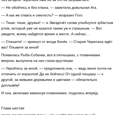
— Не обойтись и без плана, — заметила довольная Ага.
— А как же отвага и смелость? — возразил Гого.
— Тише, тише, дружья! — и Звездочёт снова улыбнулся зубастым
ртом, который уже не казался таким уж и страшным. — Вот
увидите, всему найдётся время и место. А сейчас…
— Спешите! — крикнул от входа Конёк. — Старая Черепаха ждёт
вас! Плывите за мной!
Появилась Рыба-Собачка, вся в пятнышках, с плавниками
веером, вылупила на них глаза-кругляшки.
— Укройтесь за мной, — предложила она, — ведь меня почти не
отличить от кораллов! Да не бойтесь! От одной пещеры — к
другой, за живыми деревьями и цветами — обязательно
доплывём!
И она, величаво взмахнув плавниками, подалась вперёд.
Глава шестая