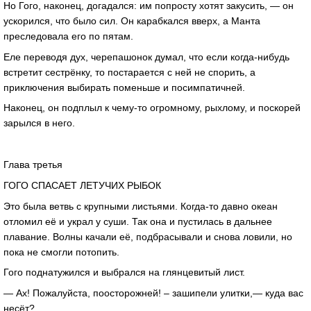
Но Гого, наконец, догадался: им попросту хотят закусить, — он
ускорился, что было сил. Он карабкался вверх, а Манта
преследовала его по пятам.
Еле переводя дух, черепашонок думал, что если когда-нибудь
встретит сестрёнку, то постарается с ней не спорить, а
приключения выбирать поменьше и посимпатичней.
Наконец, он подплыл к чему-то огромному, рыхлому, и поскорей
зарылся в него.
Глава третья
ГОГО СПАСАЕТ ЛЕТУЧИХ РЫБОК
Это была ветвь с крупными листьями. Когда-то давно океан
отломил её и украл у суши. Так она и пустилась в дальнее
плавание. Волны качали её, подбрасывали и снова ловили, но
пока не смогли потопить.
Гого поднатужился и выбрался на глянцевитый лист.
— Ах! Пожалуйста, поосторожней! – зашипели улитки,— куда вас
несёт?