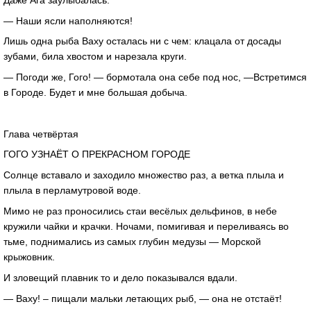
— Наши ясли наполняются!
Лишь одна рыба Ваху осталась ни с чем: клацала от досады
зубами, била хвостом и нарезала круги.
— Погоди же, Гого! — бормотала она себе под нос, —Встретимся
в Городе. Будет и мне большая добыча.
Глава четвёртая
ГОГО УЗНАЁТ О ПРЕКРАСНОМ ГОРОДЕ
Солнце вставало и заходило множество раз, а ветка плыла и
плыла в перламутровой воде.
Мимо не раз проносились стаи весёлых дельфинов, в небе
кружили чайки и крачки. Ночами, помигивая и переливаясь во
тьме, поднимались из самых глубин медузы — Морской
крыжовник.
И зловещий плавник то и дело показывался вдали.
— Ваху! – пищали мальки летающих рыб, — она не отстаёт!