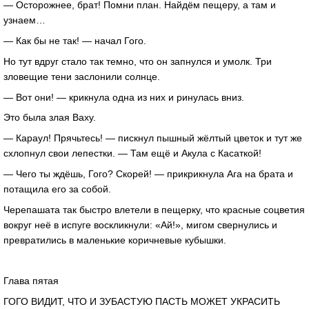
— Осторожнее, брат! Помни план. Найдём пещеру, а там и
узнаем…
— Как бы не так! — начал Гого.
Но тут вдруг стало так темно, что он запнулся и умолк. Три
зловещие тени заслонили солнце.
— Вот они! — крикнула одна из них и ринулась вниз.
Это была злая Ваху.
— Караул! Прячьтесь! — пискнул пышный жёлтый цветок и тут же
схлопнул свои лепестки. — Там ещё и Акула с Касаткой!
— Чего ты ждёшь, Гого? Скорей! — прикрикнула Ага на брата и
потащила его за собой.
Черепашата так быстро влетели в пещерку, что красные соцветия
вокруг неё в испуге воскликнули: «Ай!», мигом свернулись и
превратились в маленькие коричневые кубышки.
Глава пятая
ГОГО ВИДИТ, ЧТО И ЗУБАСТУЮ ПАСТЬ МОЖЕТ УКРАСИТЬ