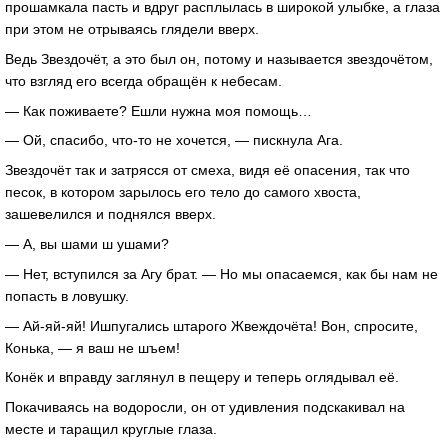
прошамкала пасть и вдруг расплылась в широкой улыбке, а глаза
при этом не отрываясь глядели вверх.
Ведь Звездочёт, а это был он, потому и называется звездочётом,
что взгляд его всегда обращён к небесам.
— Как поживаете? Ешли нужна моя помощь…
— Ой, спасибо, что-то не хочется, — пискнула Ага.
Звездочёт так и затрясся от смеха, видя её опасения, так что
песок, в котором зарылось его тело до самого хвоста,
зашевелился и поднялся вверх.
— А, вы шами ш ушами?
— Нет, вступился за Агу брат. — Но мы опасаемся, как бы нам не
попасть в ловушку.
— Ай-яй-яй! Ишпугались штарого Жвеждочёта! Вон, спросите,
Конька, — я ваш не шъем!
Конёк и вправду заглянул в пещеру и теперь оглядывал её.
Покачиваясь на водоросли, он от удивления подскакивал на
месте и таращил круглые глаза.