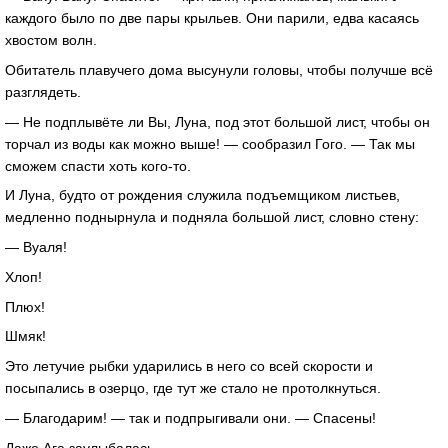
каждого было по две пары крыльев. Они парили, едва касаясь
хвостом волн.
Обитатель плавучего дома высунули головы, чтобы получше всё
разглядеть.
— Не подплывёте ли Вы, Луна, под этот большой лист, чтобы он
торчал из воды как можно выше! — сообразил Гого. — Так мы
сможем спасти хоть кого-то.
И Луна, будто от рождения служила подъемщиком листьев,
медленно поднырнула и подняла большой лист, словно стену:
— Вуаля!
Хлоп!
Плюх!
Шмяк!
Это летучие рыбки ударились в него со всей скорости и
посыпались в озерцо, где тут же стало не протолкнуться.
— Благодарим! — так и подпрыгивали они. — Спасены!
Даже Ага заулыбалась.