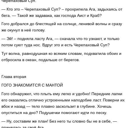
Черепаховый Суп.
— Кто это – Черепаховый Суп? – прохрипела Ага, задыхаясь от
бега. — Такой же задавака, как господа Аист и Краб?
Гого добрался до блестящей на солнце, ленивой волны и сразу
же окунул в неё голову.
— Эй! – подняла ласту Ага, — сначала что-то узнают, и только
потом суют туда нос. Вдруг это и есть Черепаховый Суп?
Тут волна, равнодушная ко всяким словам, подхватила обоих и
отбросила в океан, подальше от берегов.
Глава вторая
ГОГО ЗНАКОМИТСЯ С МАНТОЙ
Гого обнаружил, что плыть ему легко и удобно! Передние лапки
его оказались отлично устроенными наподобие ласт. Поверни их
вбок и назад — тело плавно заскользит в глубине. Хочешь
опуститься на дно? Подушечки помогают идти по песку.
— Ну, составим же план! Без него ты словно бы не в себе, —
принялась за своё Ага.