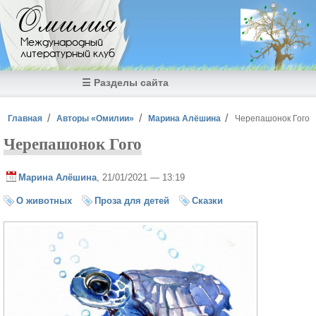
Перейти к основному содержанию
Омилия
Международный
литературный клуб
☰ Разделы сайта
Вы здесь
Главная
Авторы «Омилии»
Марина Алёшина
Черепашонок Гого
Черепашонок Гого
Марина Алёшина
, 21/01/2021 — 13:19
О животных
Проза для детей
Сказки