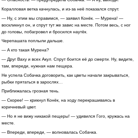
Коралловая ветка качнулась, и из-за неё показался спрут.
— Ну, с этим мы справимся, — заявил Конёк. — Мурена! —
воскликнул он, и спрут тут же завис на месте. Потом весь, с ног
до головы, побагровел и бросился наутёк.
Черепашата поплыли дальше.
— А кто такая Мурена?
— Друг Ваху и всех Акул. Спрут боится её до смерти. Ну, видите,
там, впереди, нужная нам пещера.
Не успела Собачка договорить, как цветы начали закрываться,
рыбки прятаться в зарослях…
Приближалась грозная тень.
— Скорее! — крикнул Конёк, на ходу перекрашиваясь в
коричневый цвет.
— Но я не вижу никакой пещеры! — удивился Гого, кружась на
месте.
— Впереди, впереди, — волновалась Собачка.