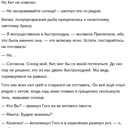
Но Кит не ответил.
— Не загораживайте солнце! – шепнул кто-то рядом.
Белая, полупрозрачная рыба прицепилась к гигантскому
светлому брюху.
— Я могущественна и быстроходна, — молвила Прилипала, ибо
это была именно она, — что всякому ясно. Кстати, постарайтесь
не отставать!
— Но…
— Согласна. Сосед мой, Кит, мог бы со мной потягаться. До сих
пор не решено, кто из нас двоих быстроходней. Мы ведь
соревнуемся на равных…
Гого изо всех сил грёб и старался не отставать. Он всё ещё плыл
рядом с китом, когда над ними плавно и грациозно скользнула
тень, закрывая солнце.
— Кто Вы? – крикнул Гого из-за китового хвоста.
— Манта. Будем знакомы?
— Конечно! — воскликнул Гого и в изумлении разинул рот, — о,