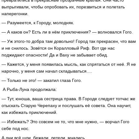
выпрыгивали, чтобы опробовать их, порезвиться и полетать
наперегонки.
— Разумеется, к Городу, молодняк.
— А каков он? Есть ли в нём приключения? — волновался Гого.
— Уж этого-то добра там довольно! Город так прекрасен, что вам
и не снилось. Зовётся он Коралловый Риф. Вот где нас
поджидают опасности! Да и Ваху не забывает обид.
— Кажется, у меня появилась мысль, как спрятаться от неё. Я не
нарочно, у меня сам начал складываться….
— Только не это! — закатил глаза Гого.
А Рыба-Луна продолжала:
— Тут, юноша, ваша сестрица права. В Городе следует тотчас же
отыскать Старую Черепаху и послушать её совета. Она научит,
как избежать приключений.
— Избежать? Это совсем не то, что мне нужно, — ворчал Гого
себе под нос.
А дни всё шли, бежали, летели, мчались.