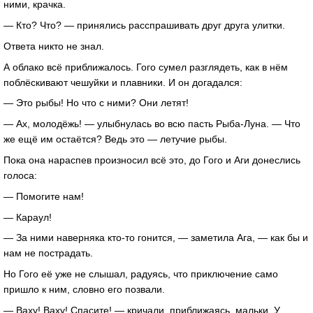
ними, крачка.
— Кто? Что? — принялись расспрашивать друг друга улитки.
Ответа никто не знал.
А облако всё приближалось. Гого сумел разглядеть, как в нём
поблёскивают чешуйки и плавники. И он догадался:
— Это рыбы! Но что с ними? Они летят!
— Ах, молодёжь! — улыбнулась во всю пасть Рыба-Луна. — Что
же ещё им остаётся? Ведь это — летучие рыбы.
Пока она нараспев произносил всё это, до Гого и Аги донеслись
голоса:
— Помогите нам!
— Караул!
— За ними наверняка кто-то гонится, — заметила Ага, — как бы и
нам не пострадать.
Но Гого её уже не слышал, радуясь, что приключение само
пришло к ним, словно его позвали.
— Ваху! Ваху! Спасите! — кричали, приближаясь, мальки. У