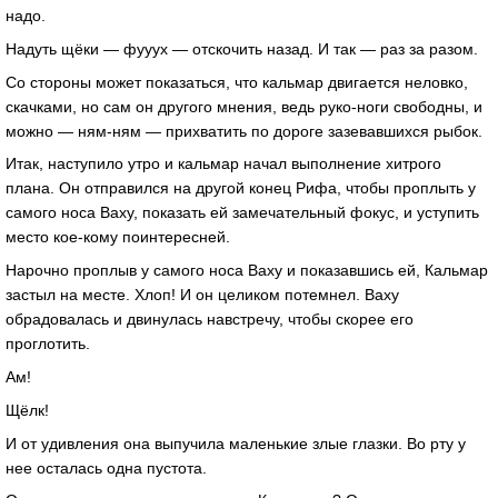
надо.
Надуть щёки — фууух — отскочить назад. И так — раз за разом.
Со стороны может показаться, что кальмар двигается неловко,
скачками, но сам он другого мнения, ведь руко-ноги свободны, и
можно — ням-ням — прихватить по дороге зазевавшихся рыбок.
Итак, наступило утро и кальмар начал выполнение хитрого
плана. Он отправился на другой конец Рифа, чтобы проплыть у
самого носа Ваху, показать ей замечательный фокус, и уступить
место кое-кому поинтересней.
Нарочно проплыв у самого носа Ваху и показавшись ей, Кальмар
застыл на месте. Хлоп! И он целиком потемнел. Ваху
обрадовалась и двинулась навстречу, чтобы скорее его
проглотить.
Ам!
Щёлк!
И от удивления она выпучила маленькие злые глазки. Во рту у
нее осталась одна пустота.