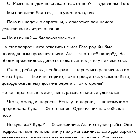
— О! Разве наш дом не спасает вас от неё? — удивлялся Гого.
— Мы привыкли бояться, — шумел молодняк.
— Пока вы надежно спрятаны, и опасаться вам нечего —
успокаивал их черепашонок.
— Но дальше? — беспокоились они.
На этот вопрос никто ответить не мог. Гого рад бы был
неожиданным происшествиям, Ага — знать всё наперёд. Но
обоим приходилось довольствоваться тем, что у них имелось.
— Океан, ребятушки, необозрим, — терпеливо разъясняла им
Рыба-Луна. — Если не верите, поинтересуйтесь у самого Кита,
доводилось ли ему достичь берега с той стороны?
Но Кит, проплывая мимо, лишь разевал пасть и улыбался.
— Что ж, молодая поросль! Есть тут и дороги, — невозмутимо
продолжала Луна. — Это течения. Одно из них нас сейчас и
несёт.
— Но куда же? Куда? — беспокоились Ага и летучие рыбы. Они
подросли, нижние плавники у них уменьшились, зато два верхних
превратились в прекрасные прозрачные крылья. Они часто