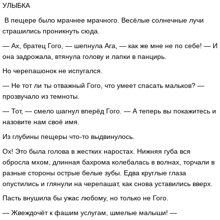
УЛЫБКА
В пещере было мрачнее мрачного. Весёлые солнечные лучи
страшились проникнуть сюда.
— Ах, братец Гого, — шепнула Ага, — как же мне не по себе! — И
она задрожала, втянула голову и лапки в панцирь.
Но черепашонок не испугался.
— Не тот ли ты отважный Гого, что умеет спасать мальков? —
прозвучало из темноты.
— Тот, — смело шагнул вперёд Гого. — А теперь вы покажитесь и
назовите нам своё имя.
Из глубины пещеры что-то выдвинулось.
Ох! Это была голова в жестких наростах. Нижняя губа вся
обросла мхом, длинная бахрома колебалась в волнах, торчали в
разные стороны острые белые зубы. Едва круглые глаза
опустились и глянули на черепашат, как снова уставились вверх.
Пасть внушила бы ужас любому, но только не Гого.
— Жвеждочёт к фашим услугам, шмелые малыши! —