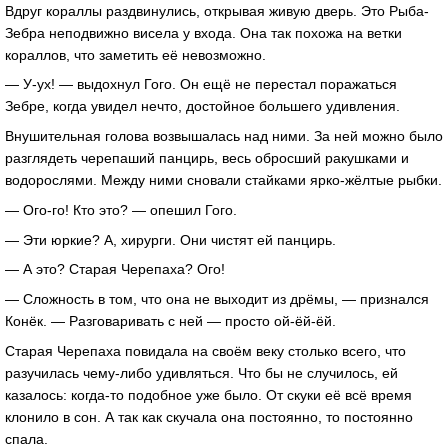
Вдруг кораллы раздвинулись, открывая живую дверь. Это Рыба-
Зебра неподвижно висела у входа. Она так похожа на ветки
кораллов, что заметить её невозможно.
— У-ух! — выдохнул Гого. Он ещё не перестал поражаться
Зебре, когда увидел нечто, достойное большего удивления.
Внушительная голова возвышалась над ними. За ней можно было
разглядеть черепаший панцирь, весь обросший ракушками и
водорослями. Между ними сновали стайками ярко-жёлтые рыбки.
— Ого-го! Кто это? — опешил Гого.
— Эти юркие? А, хирурги. Они чистят ей панцирь.
— А это? Старая Черепаха? Ого!
— Сложность в том, что она не выходит из дрёмы, — признался
Конёк. — Разговаривать с ней — просто ой-ёй-ёй.
Старая Черепаха повидала на своём веку столько всего, что
разучилась чему-либо удивляться. Что бы не случилось, ей
казалось: когда-то подобное уже было. От скуки её всё время
клонило в сон. А так как скучала она постоянно, то постоянно
спала.