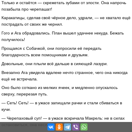
Только и остаётся — скрежетать зубами от злости. Она напрочь
позабыла про черепашат!
Каракатицы, сделав своё чёрное дело, удрали, — не хватало ещё
пострадать от своих же чернил.
Гого и Ага обрадовались. План вышел удачнее некуда. Бежать
получилось!
Прощаяся с Собачкой, они попросили её передать
благодарность всем помощникам и друзьям.
Довольные, они плыли всё дальше в сияющей лазури.
Внезапно Ага увидела вдалеке нечто странное, чего она никогда
ещё не встречала.
Оно было соткано из мелких ячеек, и медленно опускалось
сверху, перерезая путь.
— Сеть! Сеть! — в ужасе запищали рачки и стали сбиваться в
кучи.
— Черепаховый суп! — в ужасе вскричала Макрель: не в силах
остановиться, она неслась прямо в ловушку.