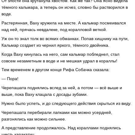
От злости она крутанула хвостом. Как же так? Она ясно видела
тёмного кальмара, а теперь он исчез, словно бы растворился в
воде.
Растерянная, Ваху кружила на месте. А кальмар посмеивался
над ней, прячась невдалеке, под коралловой веткой.
Уж он-то знал толк во всяких обманках. Попав хищнику на пути,
Кальмар создает из чернил яркого, тёмного двойника.
Когда Ваху кинулась на него, сам кальмар побледнел, стал
совсем незаметным в воде и не мешкая удрал в кораллы!
Тем временем в другом конце Рифа Собачка сказала:
— Пора!
Черепашата поднялись вслед за ней, а потом — всё выше и
выше, пока Ваху клацала с досады зубами.
Нужно было успеть, и до следующего действия скрыться из виду.
Черепашата перебирали лапками как можно усердней,
разгонялись как можно сильнее.
А представление продолжалось. Над кораллами поднялись
шесть каракатиц.