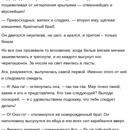
пошевеливая от нетерпения крыльями — отменнейших и
вкуснейших!
— Превосходных, мягких и сладких, — вторил ему, щёлкая
клешнями, Крапчатый Краб.
Он двигался неуклюже, не шел, а крался, и притом – только
боком.
Но все они прозевали то мгновение, когда белые мягкие мячики
зашевелились и треснули, и из каждого высунул нос
черепашонок. За носом на свет явились и ласты.
Ага, разумеется, вылупилась самой первой. Именно этого от неё
и следовало ожидать.
— А! Ааа-га! – оглянулась она, – так-так-так. Мир точно такой,
каким я его и представляла. Кто там следующий? Выходи
поскорей, — я с удовольствием подскажу, что тебе следует
делать!
— О! Ооо-го! – откликнулся её новорожденный брат. Он
наполовину высунулся из яйца и изо всех сил карабкался вверх.
— Держись прямее! – командовала Ага. – Да не забывай про