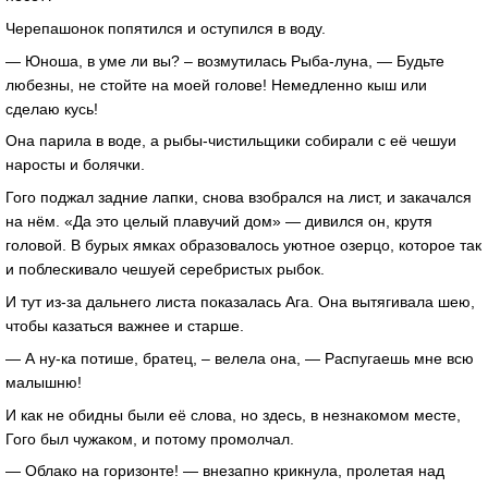
Черепашонок попятился и оступился в воду.
— Юноша, в уме ли вы? – возмутилась Рыба-луна, — Будьте
любезны, не стойте на моей голове! Немедленно кыш или
сделаю кусь!
Она парила в воде, а рыбы-чистильщики собирали с её чешуи
наросты и болячки.
Гого поджал задние лапки, снова взобрался на лист, и закачался
на нём. «Да это целый плавучий дом» — дивился он, крутя
головой. В бурых ямках образовалось уютное озерцо, которое так
и поблескивало чешуей серебристых рыбок.
И тут из-за дальнего листа показалась Ага. Она вытягивала шею,
чтобы казаться важнее и старше.
— А ну-ка потише, братец, – велела она, — Распугаешь мне всю
малышню!
И как не обидны были её слова, но здесь, в незнакомом месте,
Гого был чужаком, и потому промолчал.
— Облако на горизонте! — внезапно крикнула, пролетая над