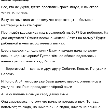
Все, кто их учуял, тут же бросились врассыпную, и вы скоро
узнаете, почему.
Ваху не заметила их, потому что каракатицы — большие
мастерицы менять окрас.
Проплывёт каракатица над мраморной глыбой? Вся побелеет. На
дно опустится? Станет песочно-жёлтой. Ляжет на гальку? Будет
рябенькой в желтых солнечных пятнах.
Шесть каракатиц подплыли к Ваху, и каждая дала по залпу
иссиня-чёрных чернил! Густое тёмное облако поднялось и
начало расползаться над Рифом.
— Берегитесь! — кричали друг другу Собачки, Коньки, Попугаи и
Бабочки.
И Гого с Агой, которые уже были далеко вверху, оглянулись и
увидели, как Риф пропадает в чёрной пыли.
А Ваху попала в самую сердцевину тьмы.
Она заметалась, потому что начисто потеряла нюх. То туда
поплывёт, то сюда, но ничего ей не видно, ничего не слышно.