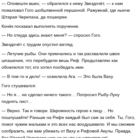
— Оповешти вшех, — обратился к нему Звездочёт, — к нам
пожаловал Гого шобштвенной першоной. Ражужнай, где нынче
Штарая Черепаха, да пошкорее.
Конёк поскакал выполнять поручение.
— Но откуда здесь знают меня? — спросил Гого.
Звездочёт с трудом опустил взгляд:
— Летучие рыбы. Они примчались и так расхвалили швое
шпашение, что перебудили вешь Риф. Предштавляю как
обожлился тот, кто хотел пообедать ими.
— В том-то и дело! — осмелела Ага. — Это была Ваху.
Гого стушевался:
— Но я… не сделал ничего такого… Попросил Рыбу-Луну
поднять лист…
— Верно. Так и говори. Шкромность герою к лицу… Но
пошлушайте! Раньше на Рифе каждый был сам за себя. Ты, Гого,
помог чужим малькам и это всех нас воодушевило. И мы сможем
сообразить, как вам убежать от Ваху и Рифовой Акулы. Правда,
без Штарой Черепахи нам ни за что не шправиться!