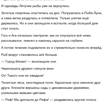
И однажды Летучие рыбы уже не вернулись.
Золотые скорпены опустились на дно. Погрузилась и Рыба-Луна,
а сама ветка раздулась и отяжелела. Только улитки ещё
держались. Но и они запищали и всплыли, когда большой дом
стал тонуть.
Гого и Ага печально смотрели, как он опускался всё ниже,
расплывался, темнел и наконец скрылся на глубине.
А потом течение подхватило их и стремительно понесло вперёд.
Рыб вокруг становилось всё больше.
— Город близко! — восклицали они.
Черепашата дружно глянули вниз.
Ох! Такого они не ожидали!
Тенистые леса, неоглядные поля, бархатные луга сменяли друг
друга. Клонили вершины сады с диковинными деревями,
усеянными живыми цветами.
— Риф! Мы доплыли до Рифа! — раздавались кругом голоса.