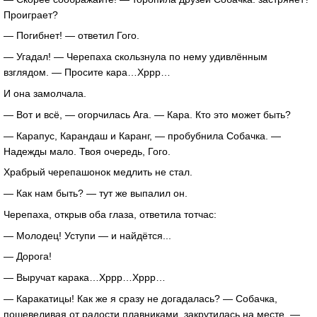
Проиграет?
— Погибнет! — ответил Гого.
— Угадал! — Черепаха скользнула по нему удивлённым
взглядом. — Просите кара…Хррр…
И она замолчала.
— Вот и всё, — огорчилась Ага. — Кара. Кто это может быть?
— Карапус, Карандаш и Каранг, — пробубнила Собачка. —
Надежды мало. Твоя очередь, Гого.
Храбрый черепашонок медлить не стал.
— Как нам быть? — тут же выпалил он.
Черепаха, открыв оба глаза, ответила тотчас:
— Молодец! Уступи — и найдётся...
— Дорога!
— Выручат карака…Хррр…Хррр…
— Каракатицы! Как же я сразу не догадалась? — Собачка,
пошевеливая от радости плавниками, закрутилась на месте. —