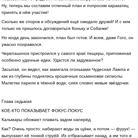
Ну, теперь мы составим отличный план и попросим каракатиц
принять в нём участие!
Сколько же споров и обсуждений ещё ожидало друзей! И с кем
только не пришлось договориться Коньку и Собачке!
Но когда день закончился, план был готов. И всем, даже Гого, он
ужасно понравился.
Черепашонок пристроился у самого края пещеры, припоминая
особенно удачные идеи. Удастся ли задуманное?
Засыпая, он видел, как замигала огоньками Чудесная Лампа и
как из глубины поднялись крошечные осьминожки сепиолы.
Малютки парили в тёмной воде, сияя словно живые звёздочки.
Глава седьмая
КОЕ-КТО ПОКАЗЫВАЕТ ФОКУС-ПОКУС
Кальмары обожают плавать задом наперёд.
Как? Очень просто: набирают воды за щёки, а потом — фууух! —
выпускают её тонкой струёй. Их отбрасывает назад, а им того и