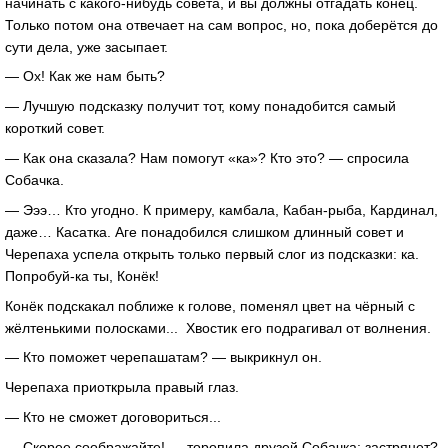
начинать с какого-нибудь совета, и вы должны отгадать конец.
Только потом она отвечает на сам вопрос, но, пока доберётся до
сути дела, уже засыпает.
— Ох! Как же нам быть?
— Лучшую подсказку получит тот, кому понадобится самый
короткий совет.
— Как она сказала? Нам помогут «ка»? Кто это? — спросила
Собачка.
— Эээ… Кто угодно. К примеру, камбала, Кабан-рыба, Кардинал,
даже… Касатка. Аге понадобился слишком длинный совет и
Черепаха успела открыть только первый слог из подсказки: ка.
Попробуй-ка ты, Конёк!
Конёк подскакал поближе к голове, поменял цвет на чёрный с
жёлтенькими полосками... Хвостик его подрагивал от волнения.
— Кто поможет черепашатам? — выкрикнул он.
Черепаха приоткрыла правый глаз.
— Кто не сможет договориться...
— Скорее соображайте! — торопила друзей Собачка: застрянет?