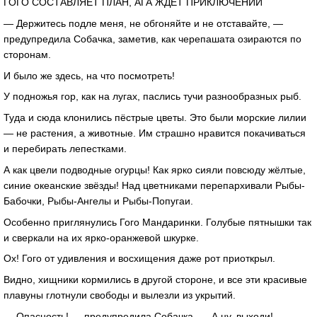
ГОГО СОСТАВЛЯЕТ ПЛАН, АГА ЖДЁТ ПРИКЛЮЧЕНИЙ
— Держитесь подле меня, не обгоняйте и не отставайте, —
предупредила Собачка, заметив, как черепашата озираются по
сторонам.
И было же здесь, на что посмотреть!
У подножья гор, как на лугах, паслись тучи разнообразных рыб.
Туда и сюда клонились пёстрые цветы. Это были морские лилии
— не растения, а животные. Им страшно нравится покачиваться
и перебирать лепестками.
А как цвели подводные огурцы! Как ярко сияли повсюду жёлтые,
синие океанские звёзды! Над цветниками перепархивали Рыбы-
Бабочки, Рыбы-Ангелы и Рыбы-Попугаи.
Особенно приглянулись Гого Мандаринки. Голубые пятнышки так
и сверкали на их ярко-оранжевой шкурке.
Ох! Гого от удивления и восхищения даже рот приоткрыл.
Видно, хищники кормились в другой стороне, и все эти красивые
плавуны глотнули свободы и вылезли из укрытий.
— Опасность! — предупредила Собачка. — А ну, выходи!