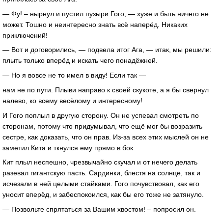
— Фу! – нырнул и пустил пузыри Гого, — хуже и быть ничего не
может. Тошно и неинтересно знать всё наперёд. Никаких
приключений!
— Вот и договорились, — подвела итог Ага, — итак, мы решили:
плыть только вперёд и искать чего понадёжней.
— Но я вовсе не то имел в виду! Если так —
нам не по пути. Плыви направо к своей скукоте, а я бы свернул
налево, ко всему весёлому и интересному!
И Гого поплыл в другую сторону. Он не успевал смотреть по
сторонам, потому что придумывал, что ещё мог бы возразить
сестре, как доказать, что он прав. Из-за всех этих мыслей он не
заметил Кита и ткнулся ему прямо в бок.
Кит плыл неспешно, чрезвычайно скучал и от нечего делать
разевал гигантскую пасть. Сардинки, блестя на солнце, так и
исчезали в ней целыми стайками. Гого почувствовал, как его
уносит вперёд, и забеспокоился, как бы его тоже не затянуло.
— Позвольте спрятаться за Вашим хвостом! – попросил он.