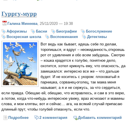
Гурргу-мурр
Галина Минеева
, 25/11/2020 — 19:38
Афоризмы
Басни
Биографии
Богослужение
Воскресная школа
Воспоминания
Детективы
Вот ведь как бывает, идешь себе по делам,
торопишься, и вдруг – неожиданность,откроешь
рот от удивления и обо всем забудешь. Смотрю
– кошка крадется к голубю, понятное дело,
охотится, хотел крикнуть ему, что опасность, да
замешкался: интересно все же – что дальше
будет. И не коситесь с укором: плоховатый я
парнишка, сорванец-оголец, так мама меня
называет, а я и не сержусь, за что сердиться,
если правда. Обещаю ей, обещаю, что исправлюсь, и сам в это верю,
а потом, когда что-нибудь интересное увижу, враз исчезают и мамины
слова, и мои клятвы, вот и сейчас… ага, на всякий случай припасаю
длинный прут, чтобы голубей отмахнуть, если что.
Подробнее
о Гурргу-мурр
2 комментария
Добавить комментарий