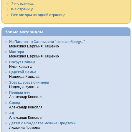
7-я страница
8-я страница
Все авторы на одной странице
Новые материалы
Из Павлов - в Савлы, или "не зная броду..."
Монахиня Евфимия Пащенко
Мастера
Монахиня Евфимия Пащенко
Вокруг Солнца
Илья Криштул
Царской Семье
Надежда Кушкова
Зовут... зовут они меня
Надежда Кушкова
Первый луч
Александр Конопля
Сосед
Александр Конопля
Ад
Александр Конопля
Детям о Рождестве Иоанна Предтечи
Людмила Громова