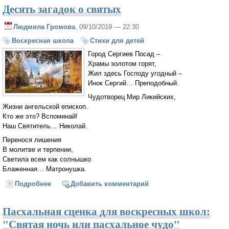
Десять загадок о святых
Людмила Громова
, 09/10/2019 — 22:30
Воскресная школа
Стихи для детей
Город Сергиев Посад –
Храмы золотом горят,
Жил здесь Господу угодный –
Инок Сергий… Преподобный.
Чудотворец Мир Ликийских,
Жизни ангельской епископ.
Кто же это? Вспоминай!
Наш Святитель… Николай.
Перенося лишения
В молитве и терпении,
Светила всем как солнышко
Блаженная… Матронушка.
Подробнее
о Десять загадок о святых
Добавить комментарий
Пасхальная сценка для воскресных школ:
"Святая ночь или пасхальное чудо"