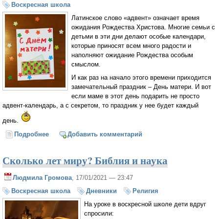
Воскресная школа
Латинское слово «адвент» означает время
ожидания Рождества Христова. Многие семьи с
детьми в эти дни делают особые календари,
которые приносят всем много радости и
наполняют ожидание Рождества особым
смыслом.
И как раз на начало этого времени приходится
замечательный праздник – День матери. И вот
если маме в этот день подарить не просто
адвент-календарь, а с секретом, то праздник у нее будет каждый
день.
Подробнее
о Адвент-календарь с секретом - в подарок маме
Добавить комментарий
Сколько лет миру? Библия и наука
Людмила Громова
, 17/01/2021 — 23:47
Воскресная школа
Дневники
Религия
На уроке в воскресной школе дети вдруг
спросили: