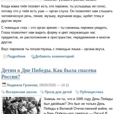
Когда мама тебя позовет есть эти пирожки, ты услышишь ее голос,
потому что у тебя есть уши — орган слуха. Он позволяет нам слышать
человеческую речь, пение, музыку, журчание воды, щебет птиц и
другие звуки.
С помощью глаз – это орган зрения – ты сможешь пирожки увидеть.
Глаза позволяют нам видеть форму и цвет окружающих нас
предметов, их расположение в пространстве, передвижение и многое
другое.
Вкус пирожков ты почувствуешь с помощью языка – органа вкуса.
Подробнее
о Можно ли увидеть Бога? Тайна Святой Троицы
Добавить комментарий
Детям о Дне Победы. Как была спасена
Россия?
Людмила Громова
, 09/05/2026 — 14:11
Воскресная школа
Проза для детей
Публицистика
Знаешь ли ты, что в 1945 году День Победы
был двойным? Это был не только День
Победы в Великой Отечественной войне, но
и День Победы над смертью — Пасха! В