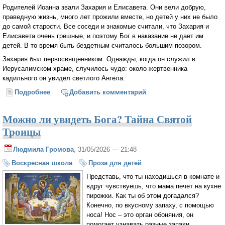
Родителей Иоанна звали Захария и Елисавета. Они вели добрую,
праведную жизнь, много лет прожили вместе, но детей у них не было
до самой старости. Все соседи и знакомые считали, что Захария и
Елисавета очень грешные, и поэтому Бог в наказание не дает им
детей. В то время быть бездетным считалось большим позором.
Захария был первосвященником. Однажды, когда он служил в
Иерусалимском храме, случилось чудо: около жертвенника
кадильного он увидел светлого Ангела.
Подробнее
о Детям о Рождестве Иоанна Предтечи
Добавить комментарий
Можно ли увидеть Бога? Тайна Святой
Троицы
Людмила Громова
, 31/05/2026 — 21:48
Воскресная школа
Проза для детей
Представь, что ты находишься в комнате и
вдруг чувствуешь, что мама печет на кухне
пирожки. Как ты об этом догадался?
Конечно, по вкусному запаху, с помощью
носа! Нос – это орган обоняния, он
помогает узнавать разные запахи.