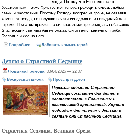
люди. Потому что Его тело стало
бессмертным. Также Христос мог теперь проходить сквозь любые
стены и расстояния. Поэтому Господь воскрес из гроба, не отвалив
камень от входа, не нарушив печати синедриона, и невидимый для
стражи. При этом произошло сильное землетрясение, а с неба сошел
блистающий светлый Ангел Божий. Он отвалил камень от гроба
Господня и сел на него.
Подробнее
о Детям о Воскресении Христовом
Добавить комментарий
Детям о Страстной Седмице
Людмила Громова
, 08/04/2026 — 22:07
Воскресная школа
Проза для детей
Пересказ событий Страстной
Седмицы составлен для детей в
соответствии с Евангелием и
евангельской хронологией. Хорошо
подойдет для чтения с детьми в
святые дни Страстной Седмицы.
Страстная Седмица. Великая Среда