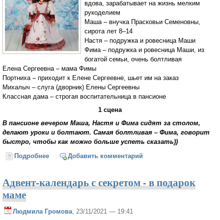
вдова, зарабатывает на жизнь мелким
рукоделием
Маша – внучка Прасковьи Семеновны,
сирота лет 8–14
Настя – подружка и ровесница Маши
Фима – подружка и ровесница Маши, из
богатой семьи, очень болтливая
Елена Сергеевна – мама Фимы
Портниха – приходит к Елене Сергеевне, шьет им на заказ
Михалыч – слуга (дворник) Елены Сергеевны
Классная дама – строгая воспитательница в пансионе
1 сцена
В пансионе вечером Маша, Настя и Фима сидят за столом,
делают уроки и болтают. Самая болтливая – Фима, говорит
быстро, чтобы как можно больше успеть сказать))
Подробнее
о Пасхальная кукла
Добавить комментарий
Адвент-календарь с секретом - в подарок
маме
Людмила Громова
, 23/11/2021 — 19:41