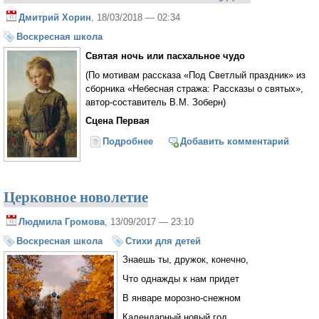
Дмитрий Хорин
, 18/03/2018 — 02:34
Воскресная школа
Святая ночь или пасхальное чудо
(По мотивам рассказа «Под Светлый праздник» из
сборника «Небесная стража: Рассказы о святых»,
автор-составитель В.М. Зоберн)
Сцена Первая
Подробнее
о Пасхальная сценка для
Добавить комментарий
воскресных школ: "Святая ночь
или пасхальное чудо"
Церковное новолетие
Людмила Громова
, 13/09/2017 — 23:10
Воскресная школа
Стихи для детей
Знаешь ты, дружок, конечно,
Что однажды к нам придет
В январе морозно-снежном
Календарный новый год.