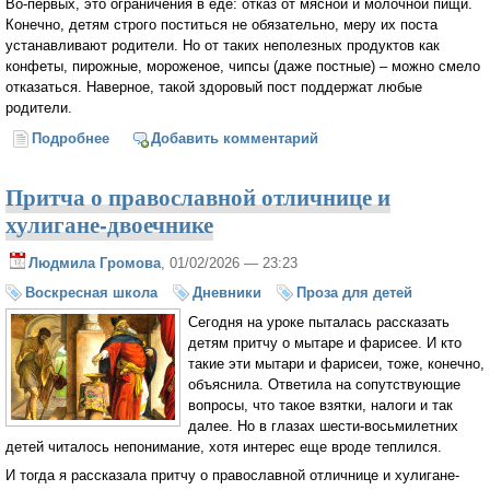
Во-первых, это ограничения в еде: отказ от мясной и молочной пищи.
Конечно, детям строго поститься не обязательно, меру их поста
устанавливают родители. Но от таких неполезных продуктов как
конфеты, пирожные, мороженое, чипсы (даже постные) – можно смело
отказаться. Наверное, такой здоровый пост поддержат любые
родители.
Подробнее
о Что такое Великий пост?
Добавить комментарий
Притча о православной отличнице и
хулигане-двоечнике
Людмила Громова
, 01/02/2026 — 23:23
Воскресная школа
Дневники
Проза для детей
Сегодня на уроке пыталась рассказать
детям притчу о мытаре и фарисее. И кто
такие эти мытари и фарисеи, тоже, конечно,
объяснила. Ответила на сопутствующие
вопросы, что такое взятки, налоги и так
далее. Но в глазах шести-восьмилетних
детей читалось непонимание, хотя интерес еще вроде теплился.
И тогда я рассказала притчу о православной отличнице и хулигане-