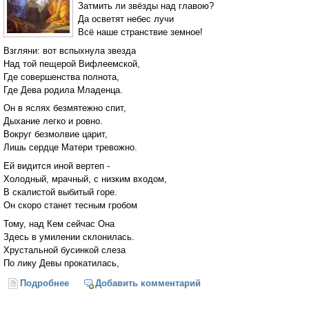
Затмить ли звёзды над главою?
Да осветят небес лучи
Всё наше странствие земное!
Взгляни: вот вспыхнула звезда
Над той пещерой Вифлеемской,
Где совершенства полнота,
Где Дева родила Младенца.
Он в яслях безмятежно спит,
Дыхание легко и ровно.
Вокруг безмолвие царит,
Лишь сердце Матери тревожно.
Ей видится иной вертеп -
Холодный, мрачный, с низким входом,
В скалистой выбитый горе.
Он скоро станет тесным гробом
Тому, над Кем сейчас Она
Здесь в умилении склонилась.
Хрустальной бусинкой слеза
По лику Девы прокатилась,
Подробнее
о Рождество
Добавить комментарий