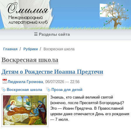
Перейти к основному содержанию
Омилия
Международный
литературный клуб
☰ Разделы сайта
Вы здесь
Главная
Рубрики
Воскресная школа
Воскресная школа
Детям о Рождестве Иоанна Предтечи
Людмила Громова
, 06/07/2026 — 22:56
Воскресная школа
Проза для детей
Знаешь, кто самый великий святой
(конечно, после Пресвятой Богородицы)?
Это — Иоанн Предтеча. В Православной
церкви даже отмечается День его рождения
— 7 июля.