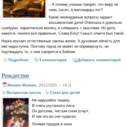
– А почему ученые говорят, что миру не
семь тысяч, а миллиарды лет?
Какие неожиданные вопросы задают
восьмилетние дети! Отвечала я довольно
сумбурно, параллельно молясь и собираясь с мыслями. Но дети,
кажется, поняли всё правильно. Слава Богу! Смысл ответа был такой.
Наука изучает естественные законы жизни. А духовная область для
нее недоступна. Поэтому наука не может ни опровергнуть, ни
подтвердить то, о чем говорится в Библии.
Подробнее
о Сколько лет миру? Библия и наука
3 комментария
Добавить комментарий
Рождество
Михаил Малеин
, 29/12/2020 — 14:11
Воскресная школа
Стихи для детей
Не нарушайте тишину
В снега укутанного леса:
Он детским, чистым сном уснул,
И лик его во сне чудесен.
Огнями городов в ночи