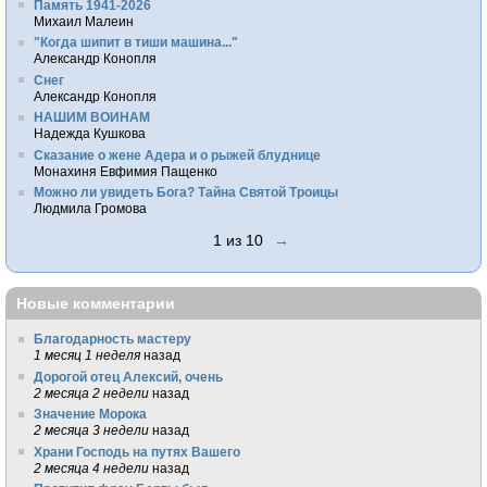
Память 1941-2026
Михаил Малеин
"Когда шипит в тиши машина..."
Александр Конопля
Снег
Александр Конопля
НАШИМ ВОИНАМ
Надежда Кушкова
Сказание о жене Адера и о рыжей блуднице
Монахиня Евфимия Пащенко
Можно ли увидеть Бога? Тайна Святой Троицы
Людмила Громова
1 из 10
→
Новые комментарии
Благодарность мастеру
1 месяц 1 неделя
назад
Дорогой отец Алексий, очень
2 месяца 2 недели
назад
Значение Морока
2 месяца 3 недели
назад
Храни Господь на путях Вашего
2 месяца 4 недели
назад