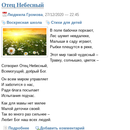
Отец Небесный
Людмила Громова
, 27/12/2020 — 22:45
Воскресная школа
Стихи для детей
В поле бабочки порхают,
Лес шумит невдалеке,
Малыши в саду играют,
Рыбки плещутся в реке,
Этот мир такой чудесный –
Травку, солнышко, цветок –
Сотворил Отец Небесный,
Всемогущий, добрый Бог.
Он всем миром управляет
И заботится о нас,
Ради блага посылает
Испытания подчас.
Как для мамы нет милее
Малой деточки своей.
Так во много раз сильнее –
Любит Бог наш всех людей.
Подробнее
о Отец Небесный
Добавить комментарий