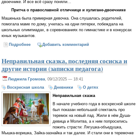
двоечнике. И все всё сразу поняли…
Притча о православной отличнице и хулигане-двоечнике
Машенька была примерная девочка. Она слушалась родителей,
помогала маме по дому, училась на одни пятерки, побеждала на
школьных олимпиадах, в соревнованиях по гимнастике и в конкурсах
юных музыкантов.
Подробнее
о Притча о православной отличнице и хулигане-
Добавить комментарий
двоечнике
Неправильная сказка, последняя сосиска и
другие истории (записки педагога)
Людмила Громова
, 09/12/2025 — 18:41
Воскресная школа
Дневники
О детях
Неправильная сказка
В начале учебного года в воскресной школе
был показан небольшой спектакль про
теремок на новый лад. Жили в нём Душа-
девица и Молитва, а к ним попросились
пожить страсти: Лягушка-объедушка,
Мышка-воришка, Зайка-зазнайка и так далее. И стали они в теремочке