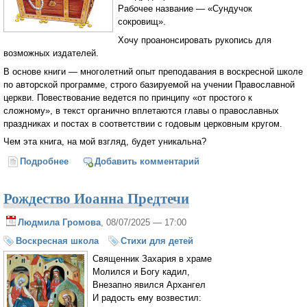
Рабочее название — «Сундучок
сокровищ».
Хочу проанонсировать рукопись для
возможных издателей.
В основе книги — многолетний опыт преподавания в воскресной школе
по авторской программе, строго базируемой на учении Православной
церкви. Повествование ведется по принципу «от простого к
сложному», в текст органично вплетаются главы о православных
праздниках и постах в соответствии с годовым церковным кругом.
Чем эта книга, на мой взгляд, будет уникальна?
Подробнее
о "Сундучок сокровищ" для православного
Добавить комментарий
издательства
Рождество Иоанна Предтечи
Людмила Громова
, 08/07/2025 — 17:00
Воскресная школа
Стихи для детей
Священник Захария в храме
Молился и Богу кадил,
Внезапно явился Архангел
И радость ему возвестил: