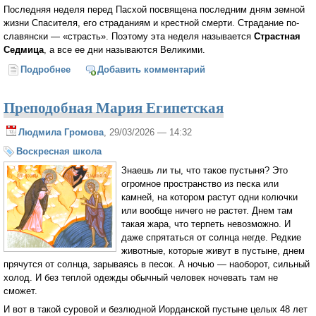
Последняя неделя перед Пасхой посвящена последним дням земной
жизни Спасителя, его страданиям и крестной смерти. Страдание по-
славянски — «страсть». Поэтому эта неделя называется
Страстная
Седмица
, а все ее дни называются Великими.
Подробнее
о Детям о Страстной Седмице
Добавить комментарий
Преподобная Мария Египетская
Людмила Громова
, 29/03/2026 — 14:32
Воскресная школа
Знаешь ли ты, что такое пустыня? Это
огромное пространство из песка или
камней, на котором растут одни колючки
или вообще ничего не растет. Днем там
такая жара, что терпеть невозможно. И
даже спрятаться от солнца негде. Редкие
животные, которые живут в пустыне, днем
прячутся от солнца, зарываясь в песок. А ночью — наоборот, сильный
холод. И без теплой одежды обычный человек ночевать там не
сможет.
И вот в такой суровой и безлюдной Иорданской пустыне целых 48 лет