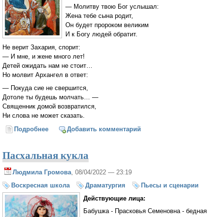
— Молитву твою Бог услышал:
Жена тебе сына родит,
Он будет пророком великим
И к Богу людей обратит.
Не верит Захария, спорит:
— И мне, и жене много лет!
Детей ожидать нам не стоит…
Но молвит Архангел в ответ:
— Покуда сие не свершится,
Дотоле ты будешь молчать… —
Священник домой возвратился,
Ни слова не может сказать.
Подробнее
о Рождество Иоанна Предтечи
Добавить комментарий
Пасхальная кукла
Людмила Громова
, 08/04/2022 — 23:19
Воскресная школа
Драматургия
Пьесы и сценарии
Действующие лица:
Бабушка - Прасковья Семеновна - бедная