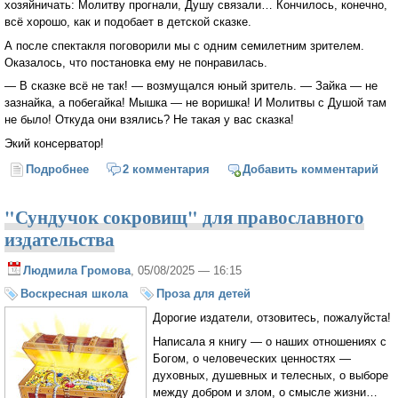
хозяйничать: Молитву прогнали, Душу связали… Кончилось, конечно,
всё хорошо, как и подобает в детской сказке.
А после спектакля поговорили мы с одним семилетним зрителем.
Оказалось, что постановка ему не понравилась.
— В сказке всё не так! — возмущался юный зритель. — Зайка — не
зазнайка, а побегайка! Мышка — не воришка! И Молитвы с Душой там
не было! Откуда они взялись? Не такая у вас сказка!
Экий консерватор!
Подробнее
о Неправильная сказка, последняя сосиска и другие
2 комментария
Добавить комментарий
истории (записки педагога)
"Сундучок сокровищ" для православного
издательства
Людмила Громова
, 05/08/2025 — 16:15
Воскресная школа
Проза для детей
Дорогие издатели, отзовитесь, пожалуйста!
Написала я книгу — о наших отношениях с
Богом, о человеческих ценностях —
духовных, душевных и телесных, о выборе
между добром и злом, о смысле жизни…