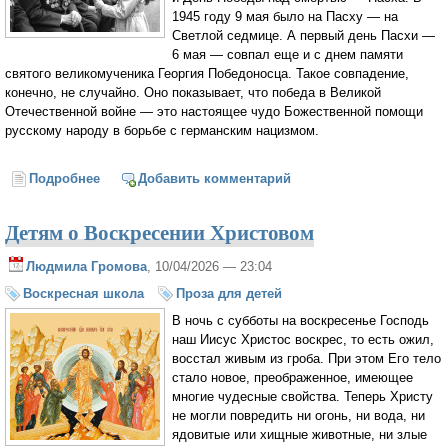
1945 году 9 мая было на Пасху — на
Светлой седмице. А первый день Пасхи —
6 мая — совпал еще и с днем памяти
святого великомученика Георгия Победоносца. Такое совпадение,
конечно, не случайно. Оно показывает, что победа в Великой
Отечественной войне — это настоящее чудо Божественной помощи
русскому народу в борьбе с германским нацизмом.
Подробнее
о Детям о Дне Победы. Как была спасена Россия?
Добавить комментарий
Детям о Воскресении Христовом
Людмила Громова
, 10/04/2026 — 23:04
Воскресная школа
Проза для детей
В ночь с субботы на воскресенье Господь
наш Иисус Христос воскрес, то есть ожил,
восстал живым из гроба. При этом Его тело
стало новое, преображенное, имеющее
многие чудесные свойства. Теперь Христу
не могли повредить ни огонь, ни вода, ни
ядовитые или хищные животные, ни злые