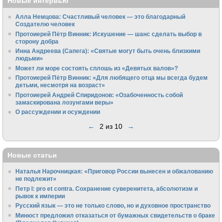
Новые интервью
Алла Немцова: Счастливый человек — это благодарный
Создателю человек
Протоиерей Пётр Винник: Искушение — шанс сделать выбор в
сторону добра
Инна Андреева (Сапега): «Святые могут быть очень близкими
людьми»
Может ли море состоять сплошь из «Девятых валов»?
Протоиерей Пётр Винник: «Для любящего отца мы всегда будем
детьми, несмотря на возраст»
Протоиерей Андрей Спиридонов: «Озабоченность собой
замаскирована лозунгами веры»
О рассуждении и осуждении
←
2 из 10
→
Новые статьи
Наталья Нарочницкая: «Приговор России вынесен и обжалованию
не подлежит»
Петр I: pro et contra. Сохранение суверенитета, абсолютизм и
рывок к империи
Русский язык — это не только слово, но и духовное пространство
Минюст предложил отказаться от бумажных свидетельств о браке