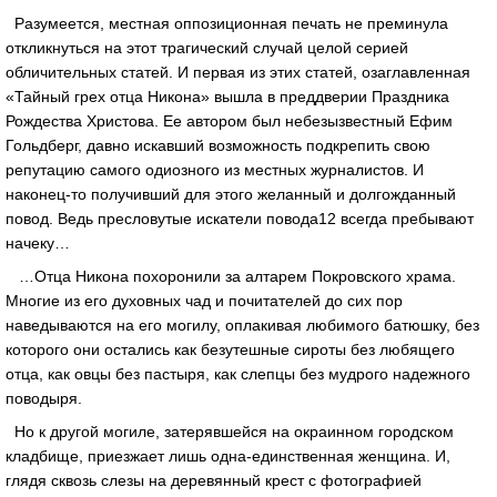
Разумеется, местная оппозиционная печать не преминула
откликнуться на этот трагический случай целой серией
обличительных статей. И первая из этих статей, озаглавленная
«Тайный грех отца Никона» вышла в преддверии Праздника
Рождества Христова. Ее автором был небезызвестный Ефим
Гольдберг, давно искавший возможность подкрепить свою
репутацию самого одиозного из местных журналистов. И
наконец-то получивший для этого желанный и долгожданный
повод. Ведь пресловутые искатели повода12 всегда пребывают
начеку…
…Отца Никона похоронили за алтарем Покровского храма.
Многие из его духовных чад и почитателей до сих пор
наведываются на его могилу, оплакивая любимого батюшку, без
которого они остались как безутешные сироты без любящего
отца, как овцы без пастыря, как слепцы без мудрого надежного
поводыря.
Но к другой могиле, затерявшейся на окраинном городском
кладбище, приезжает лишь одна-единственная женщина. И,
глядя сквозь слезы на деревянный крест с фотографией