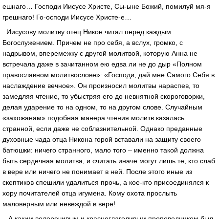
ешнаго… Господи Иисусе Христе, Сы-ыне Божий, помилуй мя-я
грешнаго! Го-осподи Иисусе Христе-е…
Иисусову молитву отец Никон читал перед каждым
Богослужением. Причем не про себя, а вслух, громко, с
надрывом, вперемежку с другой молитвой, которую Анна не
встречала даже в зачитанном ею едва ли не до дыр «Полном
православном молитвослове»: «Господи, дай мне Самого Себя в
наслаждение вечное». Он произносил молитвы нараспев, то
замедляя чтение, то убыстряя его до невнятной скороговорки,
делая ударение то на одном, то на другом слове. Случайным
«захожанам» подобная манера чтения молитв казалась
странной, если даже не соблазнительной. Однако преданные
духовные чада отца Никона горой вставали на защиту своего
батюшки: ничего странного, мало того – именно такой должна
быть сердечная молитва, и считать иначе могут лишь те, кто слаб
в вере или ничего не понимает в ней. После этого иные из
скептиков спешили удалиться прочь, а кое-кто присоединялся к
хору почитателей отца игумена. Кому охота прослыть
маловерным или невеждой в вере!
А каким велеречивым и красноглаголивым проповедником был