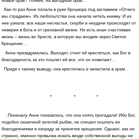
новый брак? Точнее, на выгодный брак…
Как-то раз Анне попала в руки брошюра под заглавием «Отчего
мы страдаем». Из любопытства она начала читать книжку. И из
нее узнала: все наши несчастья, скорби и неудачи происходят от
неверия в Бога и от греховной жизни. Но есть иная счастливая
жизнь – жизнь во Христе, в которую мы входим через Святое
Крещение…
Анна призадумалась. Выходит, стоит ей креститься, как Бог в
благодарность за это пошлет ей все, что он пожелает…
Придя к такому выводу, она крестилась и зачастила в храм…
* * *
..Поначалу Анне показалось, что она опять прогадала! Ибо Бог,
подобно сказочной золотой рыбке, не спешил осыпать ее
благодеяниями в награду за принятие крещения. Однако, как ни
странно, именно привычка искать везде собственной выгоды не