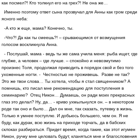
как посмел?! Кто толкнул его на грех?! Не она же…
Именно поэтому ответ сына прозвучал для Анны как гром среди
ясного неба:
-А кто ж еще, мама? Конечно, ты.
-Что?! Да как ты смеешь?! – срывающимся от возмущения
голосом воскликнула Анна.
- Послушай, мама - ведь ты же сама учила меня: рыба ищет, где
глубже, а человек – где лучше. – спокойно и невозмутимо
произнес Толя, продолжая приводить в порядок свой и без того
ухоженные ногти. - Честностью не проживешь. Разве не так?
Это же твои слова… Ты хотела, чтобы я стал священником? А
помнишь, кто писал мне рекомендацию для поступления в
семинарию? Отец Никон… Думаешь, он ради моих прекрасных
глаз это делал? Ну, да… - криво ухмыльнулся он. – в некотором
роде так оно и было… Дал он мне, так сказать, путевку в жизнь.
Только я умнее поступлю. И добьюсь большего, чем он. Я не
буду, как дурак, всю жизнь на приходе торчать, да в бабских
склоках разбираться. Придет время, когда такие, как этот игумен
Никон, ручку мне целовать будут, кланяться мне и благословения