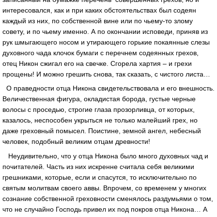
интересовался, как и при каких обстоятельствах был содеян
каждый из них, по собственной вине или по чьему-то злому
совету, и по чьему именно. А по окончании исповеди, приняв из
рук шмыгающего носом и утирающего горькие покаянные слезы
духовного чада клочок бумаги с перечнем содеянных грехов,
отец Никон сжигал его на свечке. Сгорела хартия – и грехи
прощены! И можно грешить снова, так сказать, с чистого листа…
О праведности отца Никона свидетельствовала и его внешность.
Величественная фигура, окладистая борода, густые черные
волосы с проседью, строгие глаза прозорливца, от которых,
казалось, неспособен укрыться не только малейший грех, но
даже греховный помысел. Поистине, земной ангел, небесный
человек, подобный великим отцам древности!
Неудивительно, что у отца Никона было много духовных чад и
почитателей. Часть из них искренне считала себя великими
грешниками, которые, если и спасутся, то исключительно по
святым молитвам своего аввы. Впрочем, со временем у многих
сознание собственной греховности сменялось раздумьями о том,
что не случайно Господь привел их под покров отца Никона… А