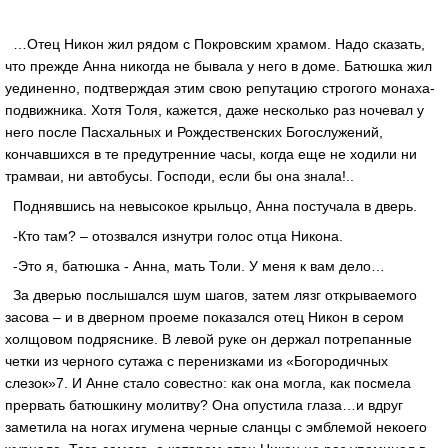
…Отец Никон жил рядом с Покровским храмом. Надо сказать,
что прежде Анна никогда не бывала у него в доме. Батюшка жил
уединенно, подтверждая этим свою репутацию строгого монаха-
подвижника. Хотя Толя, кажется, даже несколько раз ночевал у
него после Пасхальных и Рождественских Богослужений,
кончавшихся в те предутренние часы, когда еще не ходили ни
трамваи, ни автобусы. Господи, если бы она знала!..
Поднявшись на невысокое крыльцо, Анна постучала в дверь.
-Кто там? – отозвался изнутри голос отца Никона.
-Это я, батюшка - Анна, мать Толи. У меня к вам дело…
За дверью послышался шум шагов, затем лязг открываемого
засова – и в дверном проеме показался отец Никон в сером
холщовом подряснике. В левой руке он держал потрепанные
четки из черного сутажа с перенизками из «Богородичных
слезок»7. И Анне стало совестно: как она могла, как посмела
прервать батюшкину молитву? Она опустила глаза…и вдруг
заметила на ногах игумена черные сланцы с эмблемой некоего