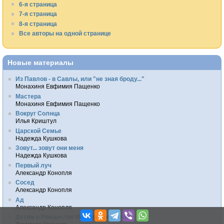
6-я страница
7-я страница
8-я страница
Все авторы на одной странице
Новые материалы
Из Павлов - в Савлы, или "не зная броду..."
Монахиня Евфимия Пащенко
Мастера
Монахиня Евфимия Пащенко
Вокруг Солнца
Илья Криштул
Царской Семье
Надежда Кушкова
Зовут... зовут они меня
Надежда Кушкова
Первый луч
Александр Конопля
Сосед
Александр Конопля
Ад
Александр Конопля
Детям о Рождестве Иоанна Предтечи