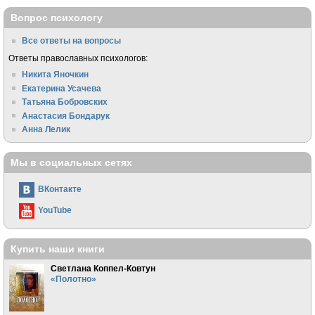
Вопрос психологу
Все ответы на вопросы
Ответы православных психологов:
Никита Яночкин
Екатерина Усачева
Татьяна Бобровских
Анастасия Бондарук
Анна Лелик
Мы в социальных сетях
ВКонтакте
YouTube
Купить наши книги
Светлана Коппел-Ковтун
«Полотно»