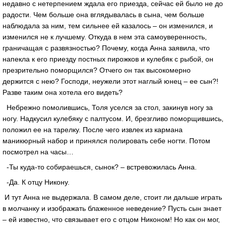
недавно с нетерпением ждала его приезда, сейчас ей было не до
радости. Чем больше она вглядывалась в сына, чем больше
наблюдала за ним, тем сильнее ей казалось – он изменился, и
изменился не к лучшему. Откуда в нем эта самоуверенность,
граничащая с развязностью? Почему, когда Анна заявила, что
напекла к его приезду постных пирожков и кулебяк с рыбой, он
презрительно поморщился? Отчего он так высокомерно
держится с нею? Господи, неужели этот наглый юнец – ее сын?!
Разве таким она хотела его видеть?
Небрежно помолившись, Толя уселся за стол, закинув ногу за
ногу. Надкусил кулебяку с палтусом. И, брезгливо поморщившись,
положил ее на тарелку. После чего извлек из кармана
маникюрный набор и принялся полировать себе ногти. Потом
посмотрел на часы…
-Ты куда-то собираешься, сынок? – встревожилась Анна.
-Да. К отцу Никону.
И тут Анна не выдержала. В самом деле, стоит ли дальше играть
в молчанку и изображать блаженное неведение? Пусть сын знает
– ей известно, что связывает его с отцом Никоном! Но как он мог,