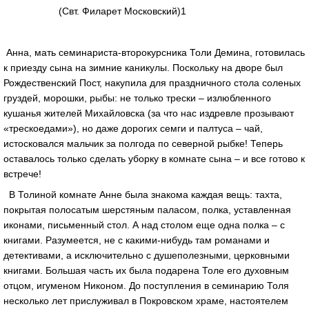
(Свт. Филарет Московский)1
Анна, мать семинариста-второкурсника Толи Демина, готовилась
к приезду сына на зимние каникулы. Поскольку на дворе был
Рождественский Пост, накупила для праздничного стола соленых
груздей, морошки, рыбы: не только трески – излюбленного
кушанья жителей Михайловска (за что нас издревле прозывают
«трескоедами»), но даже дорогих семги и палтуса – чай,
истосковался мальчик за полгода по северной рыбке! Теперь
оставалось только сделать уборку в комнате сына – и все готово к
встрече!
В Толиной комнате Анне была знакома каждая вещь: тахта,
покрытая полосатым шерстяным паласом, полка, уставленная
иконами, письменный стол. А над столом еще одна полка – с
книгами. Разумеется, не с какими-нибудь там романами и
детективами, а исключительно с душеполезными, церковными
книгами. Большая часть их была подарена Толе его духовным
отцом, игуменом Никоном. До поступления в семинарию Толя
несколько лет прислуживал в Покровском храме, настоятелем