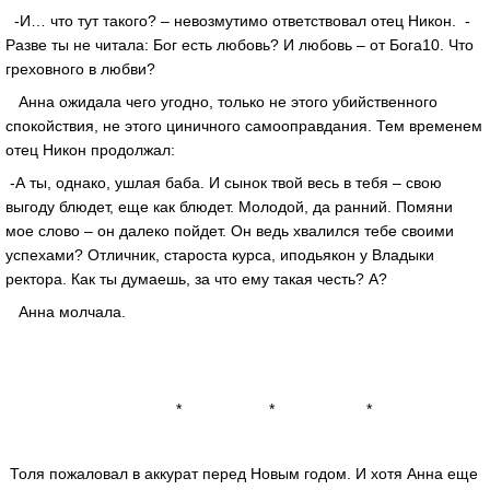
-И… что тут такого? – невозмутимо ответствовал отец Никон. -
Разве ты не читала: Бог есть любовь? И любовь – от Бога10. Что
греховного в любви?
Анна ожидала чего угодно, только не этого убийственного
спокойствия, не этого циничного самооправдания. Тем временем
отец Никон продолжал:
-А ты, однако, ушлая баба. И сынок твой весь в тебя – свою
выгоду блюдет, еще как блюдет. Молодой, да ранний. Помяни
мое слово – он далеко пойдет. Он ведь хвалился тебе своими
успехами? Отличник, староста курса, иподьякон у Владыки
ректора. Как ты думаешь, за что ему такая честь? А?
Анна молчала.
* * *
Толя пожаловал в аккурат перед Новым годом. И хотя Анна еще