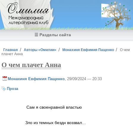
Перейти к основному содержанию
Омилия
Международный
литературный клуб
☰ Разделы сайта
Вы здесь
Главная
Авторы «Омилии»
Монахиня Евфимия Пащенко
О чем
плачет Анна
О чем плачет Анна
Монахиня Евфимия Пащенко
, 29/09/2024 — 20:33
Проза
Сам я своенравной властью
Зло из темных бездн воззвал…