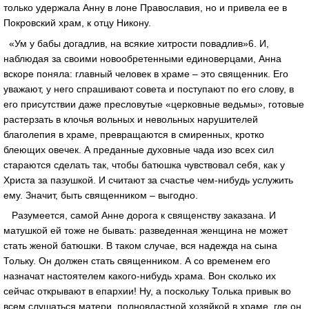
только удержала Анну в лоне Православия, но и привела ее в
Покровский храм, к отцу Никону.
«Ум у бабы догадлив, на всякие хитрости повадлив»6. И,
наблюдая за своими новообретенными единоверцами, Анна
вскоре поняла: главный человек в храме – это священник. Его
уважают, у него спрашивают совета и поступают по его слову, в
его присутствии даже пресловутые «церковные ведьмы», готовые
растерзать в клочья вольных и невольных нарушителей
благолепия в храме, превращаются в смиренных, кротко
блеющих овечек. А преданные духовные чада изо всех сил
стараются сделать так, чтобы батюшка чувствовал себя, как у
Христа за пазушкой. И считают за счастье чем-нибудь услужить
ему. Значит, быть священником – выгодно.
Разумеется, самой Анне дорога к священству заказана. И
матушкой ей тоже не бывать: разведенная женщина не может
стать женой батюшки. В таком случае, вся надежда на сына
Тольку. Он должен стать священником. А со временем его
назначат настоятелем какого-нибудь храма. Вон сколько их
сейчас открывают в епархии! Ну, а поскольку Толька привык во
всем слушаться матери, полновластной хозяйкой в храме, где он