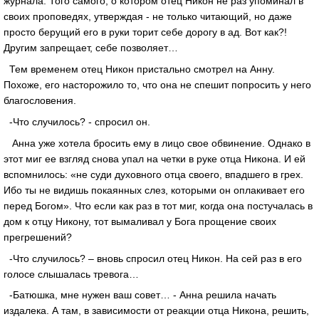
журнала. Того самого, о котором отец Никон не раз упоминал в
своих проповедях, утверждая - не только читающий, но даже
просто берущий его в руки торит себе дорогу в ад. Вот как?!
Другим запрещает, себе позволяет…
Тем временем отец Никон пристально смотрел на Анну.
Похоже, его насторожило то, что она не спешит попросить у него
благословения.
-Что случилось? - спросил он.
Анна уже хотела бросить ему в лицо свое обвинение. Однако в
этот миг ее взгляд снова упал на четки в руке отца Никона. И ей
вспомнилось: «не суди духовного отца своего, впадшего в грех.
Ибо ты не видишь покаянных слез, которыми он оплакивает его
перед Богом». Что если как раз в тот миг, когда она постучалась в
дом к отцу Никону, тот вымаливал у Бога прощение своих
прегрешений?
-Что случилось? – вновь спросил отец Никон. На сей раз в его
голосе слышалась тревога…
-Батюшка, мне нужен ваш совет… - Анна решила начать
издалека. А там, в зависимости от реакции отца Никона, решить,