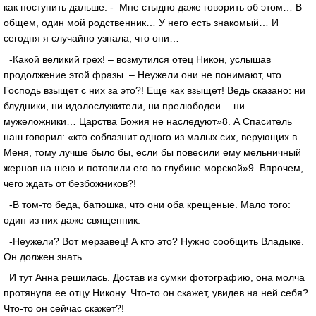
как поступить дальше. - Мне стыдно даже говорить об этом… В
общем, один мой родственник… У него есть знакомый… И
сегодня я случайно узнала, что они…
-Какой великий грех! – возмутился отец Никон, услышав
продолжение этой фразы. – Неужели они не понимают, что
Господь взыщет с них за это?! Еще как взыщет! Ведь сказано: ни
блудники, ни идолослужители, ни прелюбодеи… ни
мужеложники… Царства Божия не наследуют»8. А Спаситель
наш говорил: «кто соблазнит одного из малых сих, верующих в
Меня, тому лучше было бы, если бы повесили ему мельничный
жернов на шею и потопили его во глубине морской»9. Впрочем,
чего ждать от безбожников?!
-В том-то беда, батюшка, что они оба крещеные. Мало того:
один из них даже священник.
-Неужели? Вот мерзавец! А кто это? Нужно сообщить Владыке.
Он должен знать…
И тут Анна решилась. Достав из сумки фотографию, она молча
протянула ее отцу Никону. Что-то он скажет, увидев на ней себя?
Что-то он сейчас скажет?!