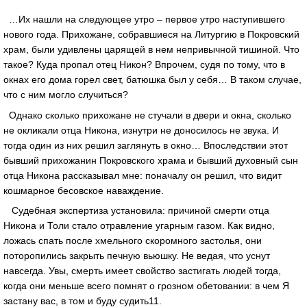
…Их нашли на следующее утро – первое утро наступившего
нового года. Прихожане, собравшиеся на Литургию в Покровский
храм, были удивлены царящей в нем непривычной тишиной. Что
такое? Куда пропал отец Никон? Впрочем, судя по тому, что в
окнах его дома горел свет, батюшка был у себя… В таком случае,
что с ним могло случиться?
Однако сколько прихожане не стучали в двери и окна, сколько
не окликали отца Никона, изнутри не доносилось не звука. И
тогда один из них решил заглянуть в окно… Впоследствии этот
бывший прихожанин Покровского храма и бывший духовный сын
отца Никона рассказывал мне: поначалу он решил, что видит
кошмарное бесовское наваждение.
Судебная экспертиза установила: причиной смерти отца
Никона и Толи стало отравление угарным газом. Как видно,
ложась спать после хмельного скоромного застолья, они
поторопились закрыть печную вьюшку. Не ведая, что уснут
навсегда. Увы, смерть имеет свойство застигать людей тогда,
когда они меньше всего помнят о грозном обетовании: в чем Я
застану вас, в том и буду судить11.