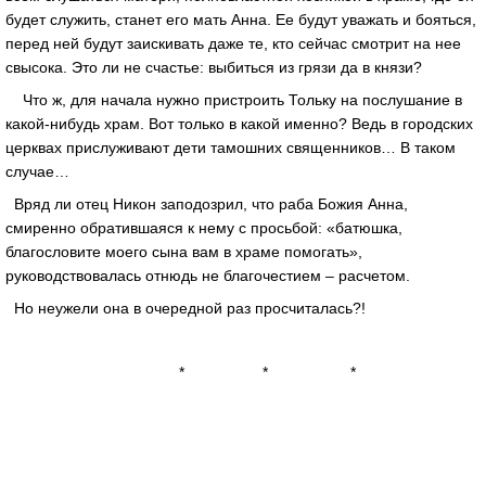
будет служить, станет его мать Анна. Ее будут уважать и бояться,
перед ней будут заискивать даже те, кто сейчас смотрит на нее
свысока. Это ли не счастье: выбиться из грязи да в князи?
Что ж, для начала нужно пристроить Тольку на послушание в
какой-нибудь храм. Вот только в какой именно? Ведь в городских
церквах прислуживают дети тамошних священников… В таком
случае…
Вряд ли отец Никон заподозрил, что раба Божия Анна,
смиренно обратившаяся к нему с просьбой: «батюшка,
благословите моего сына вам в храме помогать»,
руководствовалась отнюдь не благочестием – расчетом.
Но неужели она в очередной раз просчиталась?!
* * *