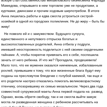
вскоре стал собственностью михайловского бизнесмена Фархада
Мамедова, открывшего в нем торговлю уже не продуктами, а
куртками, джинсами и прочим ходовым ширпотребом. В итоге
Анна лишилась работы и едва смогла устроиться сестрой-
хозяйкой в одной из городских поликлиник. Не до жиру – быть бы
живу!
Не повезло ей и с замужеством. Будущего супруга,
единственного и непутевого отпрыска богатых и
высокопоставленных родителей, Анна отбила у подруги,
имевшей неосторожность поделиться с ней своими сердечными
тайнами. А, чтобы покрепче привязать его к себе, поспешила
зачать от него ребенка. И что же? Прогадала, продешевила!
Мало того, что ее муженек оказался никчемным, избалованным
рохлей, привыкшим к тому, что все жизненные блага будут ему
поданы на пресловутом блюдечке с голубой каемкой, так еще и
его родители наотрез отказались помогать великовозрастному
птенчику, опозорившему их семью мезальянсом. Через два года
совместной супружеской маеты Анна первой подала на развод.
Однако, вновь обретя свободу, так и не смогла выйти замуж:
могла ли разведенная женщина с ребенком рассчитывать на