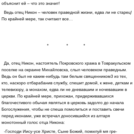
объяснит ей – что это значит!
Ведь отец Никон – человек праведной жизни, едва ли не старец!
По крайней мере, так считают все…
* * *
Да, отец Никон, настоятель Покровского храма в Товракульском
поселке на окраине Михайловска, слыл человеком праведным.
Ведь он был не каким-нибудь там белым священником3 из тех,
кто, наскоро отбарабанив службу, спешит домой, к жене, деткам и
телевизору, а монахом, едва ли не дневавшим и ночевавшим в
церкви. По крайней мере, прихожан, придерживавшихся
благочестивого обычая являться в церковь задолго до начала
Богослужения, чтобы не спеша помолиться и поставить свечи
перед иконами, уже встречал доносившийся из алтаря
монотонный голос отца Никона:
-Господи Иису-усе Христе, Сыне Божий, помилуй мя гре-