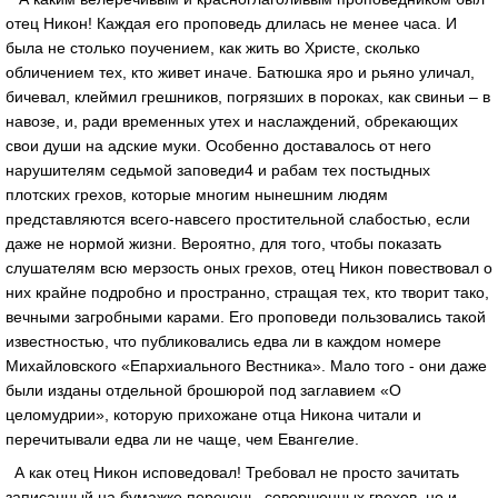
отец Никон! Каждая его проповедь длилась не менее часа. И
была не столько поучением, как жить во Христе, сколько
обличением тех, кто живет иначе. Батюшка яро и рьяно уличал,
бичевал, клеймил грешников, погрязших в пороках, как свиньи – в
навозе, и, ради временных утех и наслаждений, обрекающих
свои души на адские муки. Особенно доставалось от него
нарушителям седьмой заповеди4 и рабам тех постыдных
плотских грехов, которые многим нынешним людям
представляются всего-навсего простительной слабостью, если
даже не нормой жизни. Вероятно, для того, чтобы показать
слушателям всю мерзость оных грехов, отец Никон повествовал о
них крайне подробно и пространно, стращая тех, кто творит тако,
вечными загробными карами. Его проповеди пользовались такой
известностью, что публиковались едва ли в каждом номере
Михайловского «Епархиального Вестника». Мало того - они даже
были изданы отдельной брошюрой под заглавием «О
целомудрии», которую прихожане отца Никона читали и
перечитывали едва ли не чаще, чем Евангелие.
А как отец Никон исповедовал! Требовал не просто зачитать
записанный на бумажке перечень совершенных грехов, но и