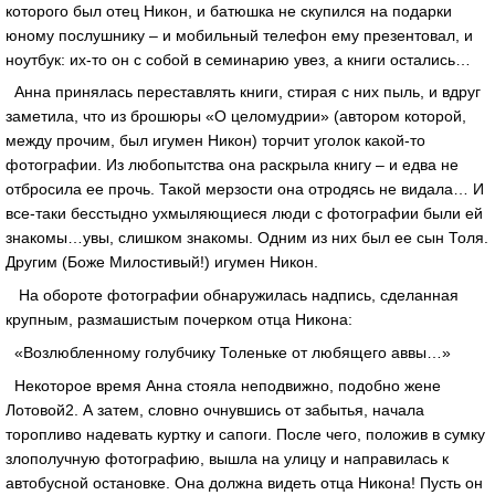
которого был отец Никон, и батюшка не скупился на подарки
юному послушнику – и мобильный телефон ему презентовал, и
ноутбук: их-то он с собой в семинарию увез, а книги остались…
Анна принялась переставлять книги, стирая с них пыль, и вдруг
заметила, что из брошюры «О целомудрии» (автором которой,
между прочим, был игумен Никон) торчит уголок какой-то
фотографии. Из любопытства она раскрыла книгу – и едва не
отбросила ее прочь. Такой мерзости она отродясь не видала… И
все-таки бесстыдно ухмыляющиеся люди с фотографии были ей
знакомы…увы, слишком знакомы. Одним из них был ее сын Толя.
Другим (Боже Милостивый!) игумен Никон.
На обороте фотографии обнаружилась надпись, сделанная
крупным, размашистым почерком отца Никона:
«Возлюбленному голубчику Толеньке от любящего аввы…»
Некоторое время Анна стояла неподвижно, подобно жене
Лотовой2. А затем, словно очнувшись от забытья, начала
торопливо надевать куртку и сапоги. После чего, положив в сумку
злополучную фотографию, вышла на улицу и направилась к
автобусной остановке. Она должна видеть отца Никона! Пусть он