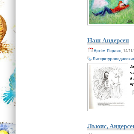
Наш Андерсен
Артём Перлик
, 14/11
Литературоведческие
А
ч
а
к
Льюис, Андерсе