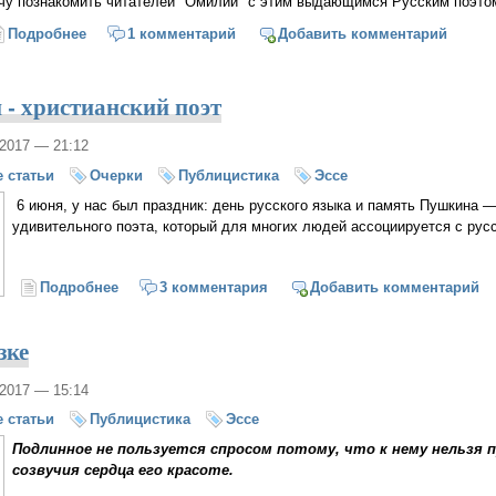
чу познакомить читателей "Омилии" с этим выдающимся Русским поэтом
Подробнее
о «Солнца – вволю, неба – вволю…»
1 комментарий
Добавить комментарий
- христианский поэт
/2017 — 21:12
 статьи
Очерки
Публицистика
Эссе
6 июня, у нас был праздник: день русского языка и память Пушкина —
удивительного поэта, который для многих людей ассоциируется с русс
Подробнее
о Почему Пушкин - христианский поэт
3 комментария
Добавить комментарий
зке
/2017 — 15:14
 статьи
Публицистика
Эссе
Подлинное не пользуется спросом потому, что к нему нельзя 
созвучия сердца его красоте.