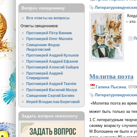
Литературоведческие
Вопрос священнику
Когда
Все ответы на вопросы
– это
Ответы священников:
Протоиерей Пётр Винник
П
Протоиерей Олег Махнёв
Священник Федор
Людоговский
Протоиерей Андрей Кульков
Протоиерей Андрей Ефанов
Протоиерей Алексий Зайцев
Протоиерей Андрей
Молитва поэта
Спиридонов
Протоиерей Андрей Ткачёв
Галина Пысина
, 07/
Протоиерей Василий Мазур
Литературоведческие
Священник Сергий Бегиян
Иерей Владислав Береговой
«Молитва поэта во врем
может быть только за те
Задать вопрос психологу
1.С литературным творче
своему возрасту случило
М.Волошина не было и уп