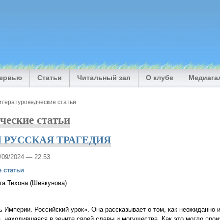
тервью
Статьи
Читальный зал
О клубе
Медиага
итературоведческие статьи
ческие статьи
РУССКАЯ ТРАГЕДИЯ
7/09/2024 — 22:53
 статьи
та Тихона (Шевкунова)
ь Империи. Российский урок». Она рассказывает о том, как неожиданно 
, находившаяся в зените своей славы и могущества. Как это могло прои