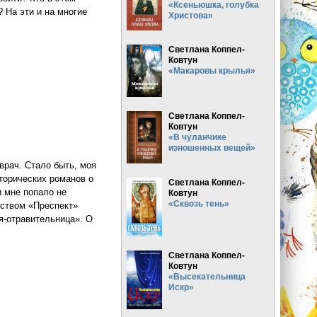
«Ксеньюшка, голубка
 На эти и на многие
Христова»
Светлана Коппел-
Ковтун
«Макаровы крылья»
Светлана Коппел-
Ковтун
«В чуланчике
изношенных вещей»
врач. Стало быть, моя
сторических романов о
Светлана Коппел-
и мне попало не
Ковтун
«Сквозь тень»
ьством «Преспект»
я-отравительница». О
Светлана Коппел-
Ковтун
«Высекательница
Искр»