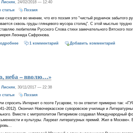
 Лисняк
, 24/02/2018 — 12:40
 статьи
Поэзия
ки сходятся во мнении, что его поэзия это "чистый родничок забытого р
вается сквозь груды глянцевого мусора столиц". С этой мыслью трудно 
ставляю любителям Русского Слова стихи замечательного Вятского поэт
оиерея Леонида Сафронова.
одробнее
о «Время страсти перетопит…»
1 комментарий
Добавить комментарий
ю, неба – вволю…»
 Лисняк
, 30/11/2017 — 22:38
 статьи
Поэзия
ли спросить Интернет о поэте Гусарове, то он ответит примерно так: 
941–2012). Окончил Новочеркасское суворовское училище и Литературны
рького. Вместе с митрополитом Питиримом создавал Международный фо
сьменности и культуры. Лауреат литературных премий. Жил в Москве». Во
ровь...