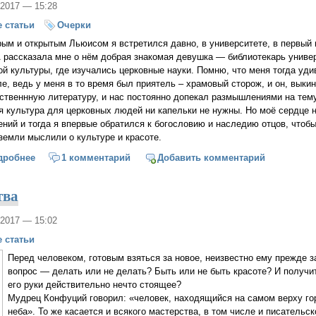
/2017 — 15:28
 статьи
Очерки
ым и открытым Льюисом я встретился давно, в университете, в первый 
А рассказала мне о нём добрая знакомая девушка — библиотекарь униве
ой культуры, где изучались церковные науки. Помню, что меня тогда уди
е, ведь у меня в то время был приятель – храмовый сторож, и он, выки
ственнную литературу, и нас постоянно допекал размышлениями на тему,
я культура для церковных людей ни капельки не нужны. Но моё сердце 
ений и тогда я впервые обратился к богословию и наследию отцов, чтобы
земли мыслили о культуре и красоте.
дробнее
о Льюис, Андерсен и другие
1 комментарий
Добавить комментарий
тва
/2017 — 15:02
 статьи
Перед человеком, готовым взяться за новое, неизвестно ему прежде за
вопрос — делать или не делать? Быть или не быть красоте? И получит
его руки действительно нечто стоящее?
Мудрец Конфуций говорил: «человек, находящийся на самом верху го
неба». То же касается и всякого мастерства, в том числе и писательск