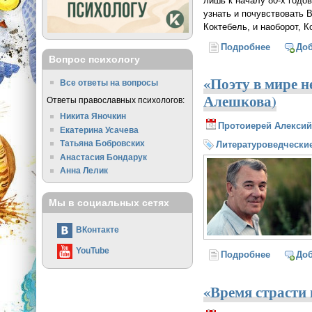
лишь к началу 80-х годо
узнать и почувствовать 
Коктебель, и наоборот, К
Подробнее
о Молитв
До
Вопрос психологу
«Поэту в мире н
Все ответы на вопросы
Алешкова)
Ответы православных психологов:
Никита Яночкин
Протоиерей Алексий
Екатерина Усачева
Татьяна Бобровских
Литературоведческие
Анастасия Бондарук
Анна Лелик
Мы в социальных сетях
ВКонтакте
YouTube
Подробнее
о «Поэту
До
«Время страсти