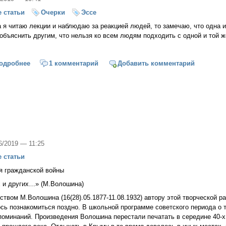
 статьи
Очерки
Эссе
 я читаю лекции и наблюдаю за реакцией людей, то замечаю, что одна
 объяснить другим, что нельзя ко всем людям подходить с одной и той ж
одробнее
о Великий Андерсен
1 комментарий
Добавить комментарий
06/2019 — 11:25
 статьи
я гражданской войны
х и других…» (М.Волошина)
ством М.Волошина (16(28).05.1877-11.08.1932) автору этой творческой р
сь познакомиться поздно. В школьной программе советского периода о 
оминаний. Произведения Волошина перестали печатать в середине 40-х