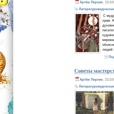
Артём Перлик
, 31/10
Литературоведческие
С мудр
храм. 
духовн
писател
художе
мирова
объясн
людей 
По
Советы мастерс
Артём Перлик
, 31/10
Литературоведческие