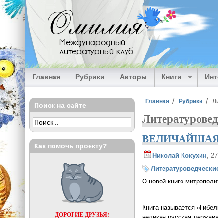
Перейти к основному содержанию
Омилия
Международный
литературный клуб
Главная
Рубрики
Авторы
Книги
Ин
Вы здесь
Главная
Рубрики
Л
Поиск на сайте
Литературовед
ВЕЛИЧАЙШАЯ 
Как помочь проекту?
Николай Кокухин
, 2
Литературоведческие
О новой книге митрополи
Книга называется «Гибел
ДОРОГИЕ ДРУЗЬЯ!
великая русская держава