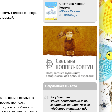
Светлана Коппел-
Ковтун
«Жена Океана
 из самых сложных вещей
(DiskBook)»
е меркой.
Случайная цитата
За убийство
аботы применительно к
женственности надо бы
творчестве поэта
карать не меньше, чем за
 годов и возобновили
убийство женщины, ибо