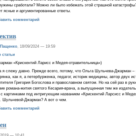
ружины сработали? Можно ли было избежать этой страшной катастрофы?
ет ясные и аргументированные ответы.
АЙШАЯ РУССКАЯ ТРАГЕДИЯ
бавить комментарий
тектив
 Пащенко
, 18/09/2024 — 19:59
 статьи
жарман «Крискентий Ларисс и Медея-отравительница»)
 я слежу давно. Прежде всего, потому, что Ольга Шульчева-Джарман – 
рянка, как я, а петербурженка, педагог, историк медицины, автор двух и
ятителя Григория Богослова и православном святом. Но на сей раз в рук
ие романа-жития святого Кесария-врача, а выпущенная тем же издател
 с картинками под интригующим названием «Крискентий Ларсисс и Меде
О. Шульчевой-Джарман? А вот о чем.
, чем детектив
бавить комментарий
ен
/2019 — 10:41