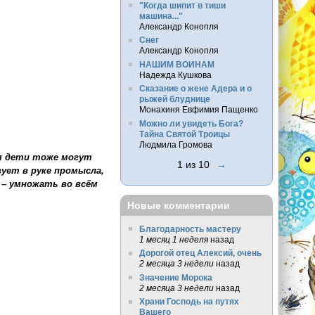
"Когда шипит в тиши
машина..."
Александр Конопля
Снег
Александр Конопля
НАШИМ ВОИНАМ
Надежда Кушкова
Сказание о жене Адера и о
рыжей блуднице
Монахиня Евфимия Пащенко
Можно ли увидеть Бога?
Тайна Святой Троицы
Людмила Громова
тя дети тоже могут
1 из 10
→
вует в руке промысла,
 – умножать во всём
Новые комментарии
Благодарность мастеру
1 месяц 1 неделя
назад
Дорогой отец Алексий, очень
2 месяца 3 недели
назад
Значение Морока
2 месяца 3 недели
назад
Храни Господь на путях
Вашего