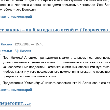
в прошлого века. Отдыхать в Крыму в то время довелось в иных местах, 
Волошина, человека и поэта, необходимо побывать в Коктебеле. Ибо, Вол
октебель – это Волошин.
а поэта
бавить комментарий
ет закона – он благодатью осенён» (Творчеств
 Лисняк
, 12/05/2018 — 15:48
 статьи
Поэзия
Поэт Николай Алешков принадлежит к замечательному послевоенному
умеет сплотиться, умеет выстоять. Это поколение воспитывалось пи
как современные подростки – американскими низкопробными мультика
любовь к жизни у того послевоенного поколения многократно превыш
среднестатистические показатели»...
Представляю "Омилийцам" нашего современника Н. Алешкова и его с
 в мире нет закона – он благодатью осенён» (Творчество Николая А
бавить комментарий
 перетопит…»