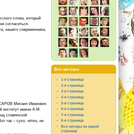
усского слова, который
не согласиться.
а, нашего современника,
Все авторы
1-я страница
2-я страница
3-я страница
4-я страница
5-я страница
«ГУСАРОВ Михаил Иванович
6-я страница
й институт имени А.М.
7-я страница
нд славянской
8-я страница
т так – сухо, чётко, не
Все авторы на одной
странице