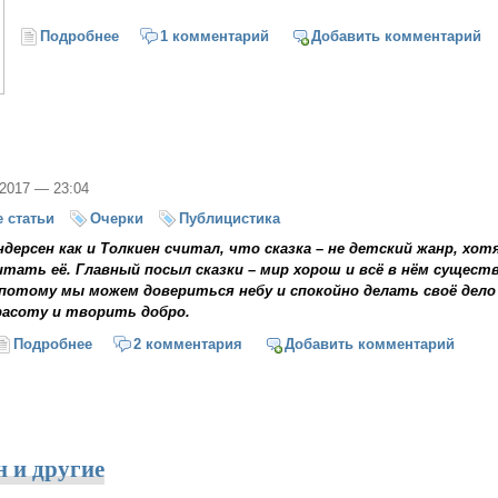
Подробнее
о Разговоры о сказке
1 комментарий
Добавить комментарий
/2017 — 23:04
 статьи
Очерки
Публицистика
ндерсен как и Толкиен считал, что сказка – не детский жанр, хо
итать её. Главный посыл сказки – мир хорош и всё в нём сущест
 потому мы можем довериться небу и спокойно делать своё дело
расоту и творить добро.
Подробнее
о Наш Андерсен
2 комментария
Добавить комментарий
н и другие