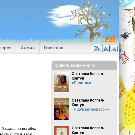
лерея
Админ
Гостевая
Купить наши книги
Светлана Коппел-
Ковтун
«Полотно»
Светлана Коппел-
Ковтун
«Я думаю по-русски»
Светлана Коппел-
и бесславно погибла
Ковтун
зойти? Кто в этом