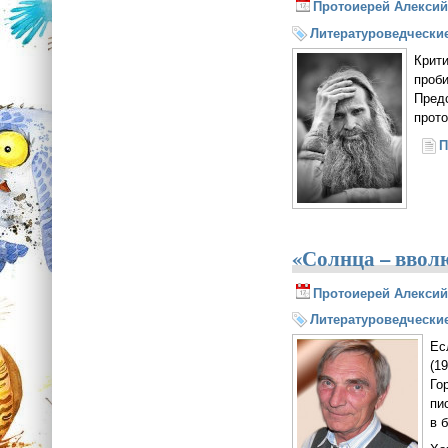
Протоиерей Алексий
Литературоведческие
Крити
проби
Пред
прот
П
«Солнца – ввол
Протоиерей Алексий
Литературоведческие
Ес
(1
Го
пи
в б