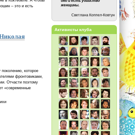
не в Коктебеле. А чтобы
оно и есть убийство
женщины.
ошин – это и есть
Светлана Коппел-Ковтун
Активисты клуба
о Николая
 поколению, которое
сателями фронтовиками,
ми. Отчасти поэтому
ает «современные
тихи
лешкова)