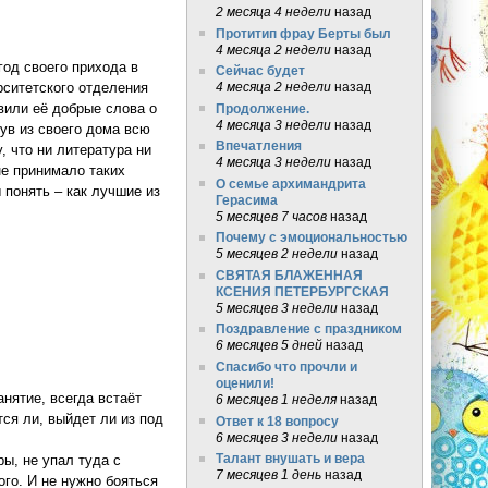
2 месяца 4 недели
назад
Протитип фрау Берты был
4 месяца 2 недели
назад
год своего прихода в
Сейчас будет
4 месяца 2 недели
назад
рситетского отделения
вили её добрые слова о
Продолжение.
4 месяца 3 недели
назад
нув из своего дома всю
Впечатления
 что ни литература ни
4 месяца 3 недели
назад
не принимало таких
О семье архимандрита
 понять – как лучшие из
Герасима
5 месяцев 7 часов
назад
Почему с эмоциональностью
5 месяцев 2 недели
назад
СВЯТАЯ БЛАЖЕННАЯ
КСЕНИЯ ПЕТЕРБУРГСКАЯ
5 месяцев 3 недели
назад
Поздравление с праздником
6 месяцев 5 дней
назад
Спасибо что прочли и
оценили!
нятие, всегда встаёт
6 месяцев 1 неделя
назад
ся ли, выйдет ли из под
Ответ к 18 вопросу
6 месяцев 3 недели
назад
Талант внушать и вера
ры, не упал туда с
7 месяцев 1 день
назад
ого. И не нужно бояться