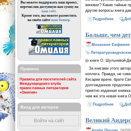
Вы можете поддержать наш проект,
виноват? Какие тайные п
перечислив доступную вам сумму на
другие вопросы книга да
наш счёт.
Кроме того, вы можете разместить
Подробнее
о ВЕЛИЧ
До
на своём сайте
наш баннер.
Больше, чем де
Монахиня Евфимия
Литературоведческие
(о книге О. Шульчевой-Д
За книгами этого автора
Правила
коллега. Правда, не севе
Кесарии враче, брате Св
Правила для посетителей сайта
Международного клуба
долгожданное продолжен
православных литераторов
приятно изданная книжка
«Омилия»
чем же эта новая книга 
Подробнее
о Больше
До
Вход для авторов
Великий Андерс
Войти на сайт
Артём Перлик
, 04/08