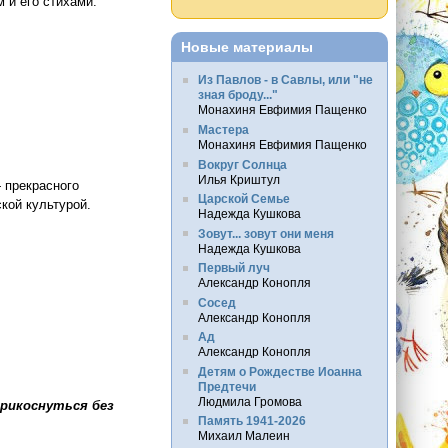
 и его стихами.
Новые материалы
Из Павлов - в Савлы, или "не
зная броду..."
Монахиня Евфимия Пащенко
Мастера
Монахиня Евфимия Пащенко
Вокруг Солнца
Илья Криштул
 прекрасного
Царской Семье
кой культурой.
Надежда Кушкова
Зовут... зовут они меня
Надежда Кушкова
Первый луч
Александр Конопля
Сосед
Александр Конопля
Ад
Александр Конопля
Детям о Рождестве Иоанна
Предтечи
Людмила Громова
прикоснуться без
Память 1941-2026
Михаил Малеин