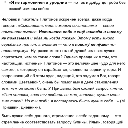
«
Я не гармоничен и уродлив
— но так и дойду до гроба без
всякой измены себе».
Человек и писатель Платонов искренен всегда, даже когда
говорит:
«Смешивать меня с моими сочинениями — явное
помешательство.
Истинного себя я ещё никогда и никому
не показывал
и едва ли когда покажу. Этому есть много
серьёзных причин, а главная — что я
никому не нужен
по-
настоящему»
. Ну, разве может голый душой человек лучше
спрятаться, чем за такие слова? Однако правда их в том, что
настоящий, истинный Платонов — это величайшее чудо для него
самого, к которому он карабкается, словно на вершину горы. И
вопрошающий об этом чуде, видящий, что задумал Бог, говоря
словами Цветаевой*, очень бы помог ему в деле становления
тем, кем он может быть. У Пришвина был схожий запрос к жене:
«Тот человек, кого ты любишь во мне, конечно, лучше меня:
я не такой. Но ты люби, я постараюсь быть лучше себя…
» (М.
Пришвин. Дневники).
Быть лучше себя данного, стремление к себе заданному — это
стремление соответствовать запросу Купины. Ильин, говорящий