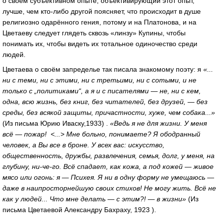
о своём субъективном опыте, объективирующий этот опыт,
лучше, чем кто-либо другой поясняет, что происходит в душе
религиозно одарённого гения, потому и на Платонова, и на
Цветаеву следует глядеть сквозь «линзу» Купины, чтобы
понимать их, чтобы видеть их тотальное одиночество среди
людей.
Цветаева о своём запределье так писала знакомому поэту: я
«...
ни с теми, ни с этими, ни с третьими, ни с сотыми, и не
только с „политиками“, а я и с писателями — не, ни с кем,
одна, всю жизнь, без книг, без читателей, без друзей, — без
среды, без всякой защиты, причастности, хуже, чем собака...»
(Из письма Юрию Иваску,1933) .
«Ведь я не для жизни. У меня
всё — пожар! <...> Мне больно, понимаете? Я ободранный
человек, а Вы все в броне. У всех вас: искусство,
общественность, дружбы, развлечения, семья, долг, у меня, на
глубину, ни-че-го. Всё спадает, как кожа, а под кожей — живое
мясо или огонь: я — Психея. Я ни в одну форму не умещаюсь —
даже в наипросторнейшую своих стихов! Не могу жить. Всё не
как у людей... Что мне делать — с этим?! — в жизни»
(Из
письма Цветаевой Александру Бахраху, 1923 ).