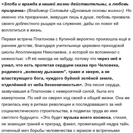
«
Злоба и вражда в нашей жизни действительны, а любовь
призрачна
» (Владимир Соловьёв «Духовные основы жизни»).
Но
именно эта призрачная, живущая лишь в душе, любовь призвала
своего доблестного рыцаря на служение, дабы он помог ей
воплотиться в жизнь.
Первая встреча Платонова с Купиной вероятно произошла ещё в
раннем детстве, благодаря учительнице церковно-приходской
школы Аполлинарии Николаевне, о которой он вспоминал с
нежностью: «Я её никогда не забуду, потому что
через неё я
узнал, что есть
пропетая сердцем сказка про Человека,
родимого „всякому дыханию“, траве и зверю, а не
властвующего бога, чуждого буйной зелёной земле,
отделённой от неба бесконечностью».
Эта песня сердца,
зазвучавшая в Платонове с невероятной силой, была его
камертоном. По ней он сверял ход своей и общей жизни. Она же
грезилась ему в ритмах революции и последовавшего за ней
социалистического строительства, в подвигах труда во имя
светлого будущего. «Это будет
музыка всего космоса
, стихия,
не знающая граней и преград, факел, прожигающий недра тайн,
огненный меч борьбы человечества с мраком и встречными