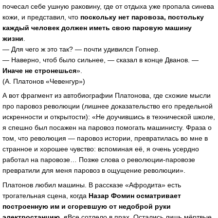
почесал себе ушную раковину, где от отдыха уже пропала синева
кожи, и представил, что
поскольку нет паровоза, постольку
каждый человек должен иметь свою паровую машину
жизни
.
— Для чего ж это так? — почти удивился Гопнер.
— Наверно, чтоб было сильнее, — сказал в конце Дванов. —
Иначе не стронешься
».
(А. Платонов «Чевенгур»)
А вот фрагмент из автобиографии Платонова, где схожие мысли
про паровоз революции (лишнее доказательство его предельной
искренности и открытости): «Не доучившись в технической школе,
я спешно был посажен на паровоз помогать машинисту. Фраза о
том, что революция — паровоз истории, превратилась во мне в
странное и хорошее чувство: вспоминая её, я очень усердно
работал на паровозе… Позже слова о революции-паровозе
превратили для меня паровоз в ощущение революции».
Платонов любил машины. В рассказе «Афродита» есть
трогательная сцена, когда
Назар Фомин осматривает
построенную им и сгоревшую от недоброй руки
электростанцию. «
Все сотлело в прах. Остались лишь мёртвые