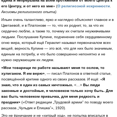
едина и непрерывна на всем протяжении от моего Центра к
его Центру, и от него ко мне
» (
О религиозной искренности
.
Аксиомы религиозного опыта).
Ильин очень талантливо, ярко и наглядно объясняет главное и в
Цветаевой, и в Платонове — то, что их роднит, то, за что их
сердечно люблю, а также то, почему их считали неуживчивыми
людьми. Послушание Купине, подчинение себя сердцевинному
огню мира, который ещё Гераклит называл первоначалом всех
вещей, верность Купине — это всё, что для них было значимым,
единым на потребу, и что было совершенно непонятно и не
нужно окружающим их людям.
«Мои товарищи по работе называют меня то ослом, то
хулиганом. Я им верю»
, — писал Платонов в ответной статье,
посвящённой критике одного из своих рассказов. И ещё: «
Я
знаю, что я один из самых ничтожных.
<…>
Вы люди
законные и достойные, я человеком только хочу быть. Для
вас быть человеком привычка, для меня редкость и
праздник»
(«Ответ редакции „Трудовой армии” по поводу моего
рассказа „Чульдик и Епишка”», 1920).
Это не ёрничание и не «хитрый ход», не попытка вписаться в