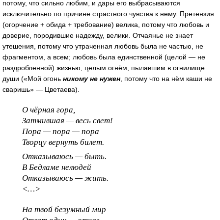
потому, что сильно любим, и дары его выбрасываются
исключительно по причине страстного чувства к нему. Претензия
(огорчение + обида + требование) велика, потому что любовь и
доверие, породившие надежду, велики. Отчаянье не знает
утешения, потому что утраченная любовь была не частью, не
фрагментом, а всем; любовь была единственной (целой
—
не
раздробленной) жизнью, целым огнём, пылавшим в огнилище
души («Мой огонь
никому не нужен
, потому что на нём каши не
сваришь»
—
Цветаева).
О чёрная гора,
Затмившая — весь свет!
Пора — пора — пора
Творцу вернуть билет.
Отказываюсь — быть.
В Бедламе нелюдей
Отказываюсь — жить.
<…>
На твой безумный мир