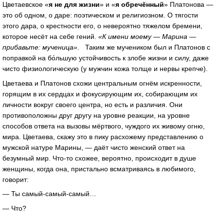
Цветаевское «
я не для жизни
» и «
я обречённый
» Платонова —
это об одном, о даре: поэтическом и религиозном. О тягости
этого дара, о крестности его, о невероятно тяжелом бремени,
которое несёт на себе гений.
«К имени моему — Марина —
прибавьте: мученица»
. Таким же мучеником был и Платонов с
поправкой на бо́льшую устойчивость к злобе жизни и силу, даже
чисто физиологическую (у мужчин кожа толще и нервы крепче).
Цветаева и Платонов схожи центральным огнём искренности,
горящим в их сердцах и фокусирующим их, собирающим их
личности вокруг своего центра, но есть и различия. Они
противоположны друг другу на уровне реакции, на уровне
способов ответа на вызовы мёртвого, чуждого их живому огню,
мира. Цветаева, скажу это в пику расхожему представлению о
мужской натуре Марины, — даёт чисто женский ответ на
безумный мир. Что-то схожее, вероятно, происходит в душе
женщины, когда она, пристально всматриваясь в любимого,
говорит:
— Ты самый-самый-самый…
— Что?