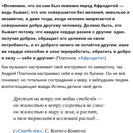
«Возможно, что он сам был повинен перед Афродитой —
ведь бывает, что зло совершается без желания, невольно и
незаметно, и даже тогда, когда человек напрягается в
совершении добра другому человеку. Должно быть, это
бывает потому, что каждое сердце разное с другим: одно,
получая доброе, обращает его целиком на свою
потребность, и от доброго ничего не остаётся другим; иное
же сердце способно и злое переработать, обратить в добро
и силу — себе и другим»
(Платонов. «
Афродита»
).
Как музыкант настраивает свой инструмент по камертону, так
Андрей Платонов настраивал себя и мир по Купине. Он не всё
понимал, но тотальное сострадание к миру, к заблудшим людям,
всепоглощающая жажда Истины делали своё дело.
Дрожит на ветру от любви стебелёк —
он жалостью к ветру согреться не смог:
он жалостью к миру и жив, и распят,
и тем тормозится вселенной распад…
(
«Стебелёк»
. С. Коппел-Ковтун).