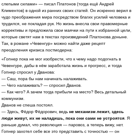
слепыми силами» — писал Платонов (тогда ещё Андрей
Климентов) в одной из ранних своих статей. Он искренно верил в
чудо преображения мира посредством благих усилий человека и
трудился, не покладая рук. Но жизнь внесла свои правомерные
коррективы и предложила свои маячки на пути к избранной цели,
которые светят нам в текстах произведений Платонова доныне.
Так, в романе «Чевенгур» можно найти даже рецепт
преодоления кризиса постмодерна:
«Гопнер пока не мог изобрести, что к чему надо подогнать в
Чевенгуре, дабы в нём заработала жизнь и прогресс, и тогда
Гопнер спросил у Дванова:
— Саш, пора бы нам начинать налаживать.
— Чего налаживать? — спросил Дванов.
— Как чего? А зачем тогда прибыли на место? Весь детальный
коммунизм.
Дванов не спеша постоял.
— Здесь, Фёдор Фёдорович, ведь
не механизм лежит, здесь
люди живут, их не наладишь, пока они сами не устроятся
. Я
раньше думал, что революция — паровоз, а теперь вижу, нет.
Гопнер захотел себе все это представить с точностью — он