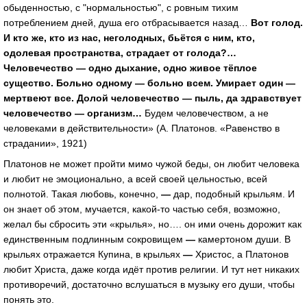
обыденностью, с "нормальностью", с ровным тихим
потреблением дней, душа его отбрасывается назад…
Вот голод.
И кто же, кто из нас, неголодных, бьётся с ним, кто,
одолевая пространства, страдает от голода?…
Человечество — одно дыхание, одно живое тёплое
существо. Больно одному — больно всем. Умирает один —
мертвеют все. Долой человечество — пыль, да здравствует
человечество — организм…
Будем человечеством, а не
человеками в действительности» (А. Платонов. «Равенство в
страдании», 1921)
Платонов не может пройти мимо чужой беды, он любит человека
и любит не эмоционально, а всей своей цельностью, всей
полнотой. Такая любовь, конечно,
—
дар, подобный крыльям. И
он знает об этом, мучается, какой-то частью себя, возможно,
желал бы сбросить эти «крылья», но…. он ими очень дорожит как
единственным подлинным сокровищем
—
камертоном души. В
крыльях отражается Купина, в крыльях
—
Христос, а Платонов
любит Христа, даже когда идёт против религии. И тут нет никаких
противоречий, достаточно вслушаться в музыку его души, чтобы
понять это.