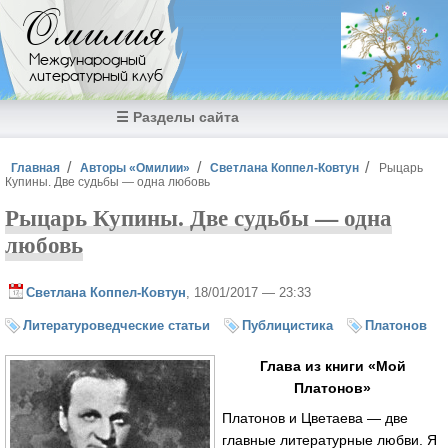
Перейти к основному содержанию
Омилия
Международный
литературный клуб
☰ Разделы сайта
Вы здесь
Главная
Авторы «Омилии»
Светлана Коппел-Ковтун
Рыцарь
Купины. Две судьбы — одна любовь
Рыцарь Купины. Две судьбы — одна
любовь
Светлана Коппел-Ковтун
, 18/01/2017 — 23:33
Литературоведческие статьи
Публицистика
Платонов
Глава из книги «Мой
Платонов»
Платонов и Цветаева — две
главные литературные любви. Я