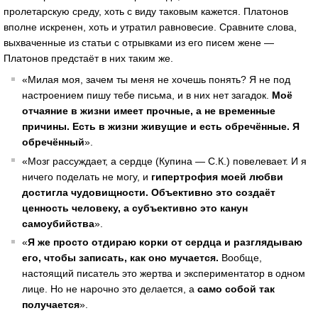
пролетарскую среду, хоть с виду таковым кажется. Платонов
вполне искренен, хоть и утратил равновесие. Сравните слова,
выхваченные из статьи с отрывками из его писем жене —
Платонов предстаёт в них таким же.
«Милая моя, зачем ты меня не хочешь понять? Я не под
настроением пишу тебе письма, и в них нет загадок.
Моё
отчаяние в жизни имеет прочные, а не временные
причины.
Есть в жизни живущие и есть обречённые. Я
обречённый
».
«Мозг рассуждает, а сердце (Купина — С.К.) повелевает. И я
ничего поделать не могу, и
гипертрофия моей любви
достигла чудовищности. Объективно это создаёт
ценность человеку, а субъективно это канун
самоубийства
».
«
Я же просто отдираю корки от сердца и разглядываю
его, чтобы записать, как оно мучается.
Вообще,
настоящий писатель это жертва и экспериментатор в одном
лице. Но не нарочно это делается, а
само собой так
получается
».