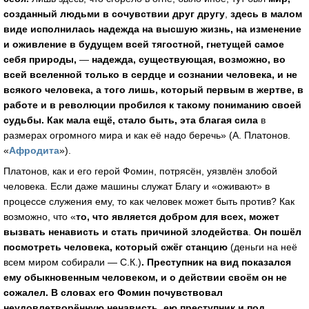
созданный людьми в сочувствии друг другу
,
здесь в малом
виде исполнилась надежда на высшую жизнь, на изменение
и оживление в будущем всей тягостной, гнетущей самое
себя природы,
—
надежда, существующая, возможно, во
всей вселенной только в сердце и сознании человека, и не
всякого человека,
а того лишь, который первым в жертве, в
работе и в революции пробился к такому пониманию своей
судьбы.
Как мала ещё, стало быть, эта благая сила
в
размерах огромного мира и как её надо беречь» (А. Платонов.
«
Афродита
»).
Платонов, как и его герой Фомин, потрясён, уязвлён злобой
человека. Если даже машины служат Благу и «оживают» в
процессе служения ему, то как человек может быть против? Как
возможно, что «
то, что является добром для всех, может
вызвать ненависть и стать причиной злодейства
.
Он пошёл
посмотреть человека, который сжёг станцию
(деньги на неё
всем миром собирали — С.К.)
. Преступник на вид показался
ему обыкновенным человеком, и о действии своём он не
сожалел. В словах его Фомин почувствовал
неудовлетворённую ненависть, ею преступник и под