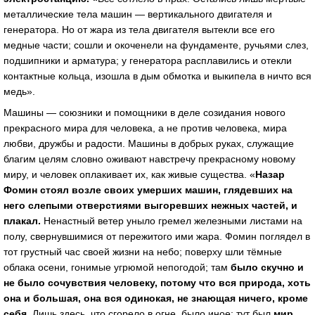
металлические тела машин — вертикального двигателя и
генератора. Но от жара из тела двигателя вытекли все его
медные части; сошли и окоченели на фундаменте, ручьями слез,
подшипники и арматура; у генератора расплавились и отекли
контактные кольца, изошла в дым обмотка и выкипела в ничто вся
медь».
Машины — союзники и помощники в деле созидания нового
прекрасного мира для человека, а не против человека, мира
любви, дружбы и радости. Машины в добрых руках, служащие
благим целям словно оживают навстречу прекрасному новому
миру, и человек оплакивает их, как живые существа. «
Назар
Фомин стоял возле своих умерших машин, глядевших на
него слепыми отверстиями выгоревших нежных частей, и
плакал.
Ненастный ветер уныло гремел железными листами на
полу, свернувшимися от пережитого ими жара. Фомин поглядел в
тот грустный час своей жизни на небо; поверху шли тёмные
облака осени, гонимые угрюмой непогодой; там
было скучно и
не было сочувствия человеку, потому что вся природа, хоть
она и большая, она вся одинокая, не знающая ничего, кроме
себя.
Лишь здесь, что сгорело в огне, было иное; тут был
мир,