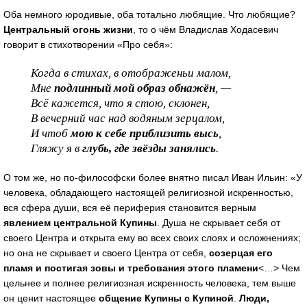
Оба немного юродивые, оба тотально любящие. Что любящие?
Центральный огонь жизни
, то о чём Владислав Ходасевич
говорит в стихотворении «Про себя»:
Когда в стихах, в отображеньи малом,
Мне
подлинный мой образ обнажён
, —
Всё кажется, что я стою, склонен,
В вечерний час над водяным зерцалом,
И чтоб
мою к себе приблизить высь
,
Гляжу я в
глубь, где звёзды занялись
.
О том же, но по-философски более внятно писал Иван Ильин: «У
человека, обладающего настоящей религиозной искренностью,
вся сфера души, вся её периферия становится верным
явлением центральной Купины
. Душа не скрывает себя от
своего Центра и открыта ему во всех своих слоях и осложнениях;
но она не скрывает и своего Центра от себя,
созерцая его
пламя и постигая зовы и требования этого пламени
<…> Чем
цельнее и полнее религиозная искренность человека, тем выше
он ценит настоящее
общение Купины с Купиной
.
Люди,