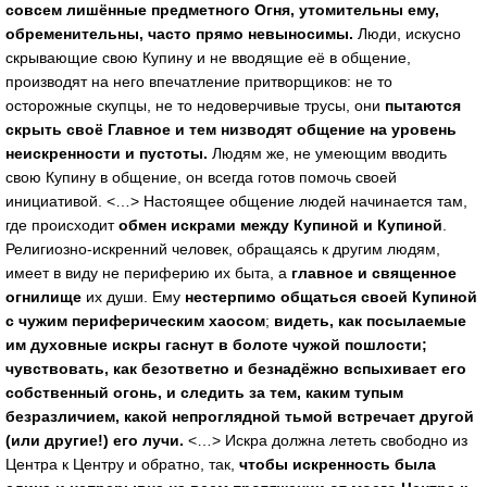
совсем лишённые предметного Огня, утомительны ему,
обременительны, часто прямо невыносимы.
Люди, искусно
скрывающие свою Купину и не вводящие её в общение,
производят на него впечатление притворщиков: не то
осторожные скупцы, не то недоверчивые трусы, они
пытаются
скрыть своё Главное и тем низводят общение на уровень
неискренности и пустоты.
Людям же, не умеющим вводить
свою Купину в общение, он всегда готов помочь своей
инициативой. <…> Настоящее общение людей начинается там,
где происходит
обмен искрами между Купиной и Купиной
.
Религиозно-искренний человек, обращаясь к другим людям,
имеет в виду не периферию их быта, а
главное и священное
огнилище
их души. Ему
нестерпимо общаться своей Купиной
с чужим периферическим хаосом
;
видеть, как посылаемые
им духовные искры гаснут в болоте чужой пошлости;
чувствовать, как безответно и безнадёжно вспыхивает его
собственный огонь, и следить за тем, каким тупым
безразличием, какой непроглядной тьмой встречает другой
(или другие!) его лучи.
<…> Искра должна лететь свободно из
Центра к Центру и обратно, так,
чтобы искренность была