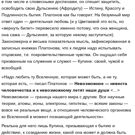
в том числе и словесными доспехами, он спешит защитить,
освободить свою Дульсинею (Афродиту) — Истину, Красоту и
Подлинность бытия. Платонов как бы говорит: На безумный мир
ответ один — деятельная любовь (и у Цветаевой это есть, но
«вернуть билет» перевесило именно потому, что она женщина,
она сама — Дульсинея, за которую некому заступиться).
Закономерна и весьма показательна мысль, зафиксированная в
записных книжках Платонова, что к людям надо испытывать
отцовские, т.е. покровительственные чувства. Он ощущал себя
призванным на служение и служил — Купине: своей, чужой и
всеобщей.
«Надо любить ту Вселенную, которая может быть, а не ту,
которая есть, — писал Платонов. —
Невозможное — невеста
человечества и к невозможному летят наши души
<…>
Невозможное — граница нашего мира с другим. Все научные
теории, атомы, ионы, электроны, гипотезы, — всякие законы —
вовсе не реальные вещи, а отношения человеческого организма
ко Вселенной в момент познающей деятельности».
Реальна для него лишь Купина, призывающая к бытию и
действию, к созиданию жизни, какой она может и должна быть.