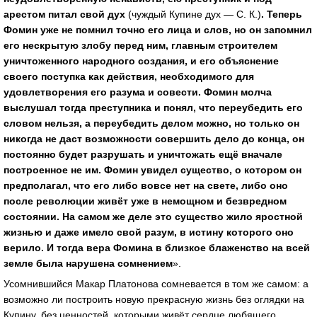
арестом питал свой дух
(чуждый Купине дух — С. К.)
. Теперь
Фомин уже не помнил точно его лица и слов, но он запомнил
его нескрытую злобу перед ним, главным строителем
уничтоженного народного создания, и его объяснение
своего поступка как действия, необходимого для
удовлетворения его разума и совести. Фомин молча
выслушал тогда преступника и понял, что переубедить его
словом нельзя, а переубедить делом можно, но только он
никогда не даст возможности совершить дело до конца, он
постоянно будет разрушать и уничтожать ещё вначале
построенное не им. Фомин увидел существо, о котором он
предполагал, что его либо вовсе нет на свете, либо оно
после революции живёт уже в немощном и безвредном
состоянии. На самом же деле это существо жило яростной
жизнью и даже имело свой разум, в истину которого оно
верило. И тогда вера Фомина в близкое блаженство на всей
земле была нарушена сомнением
».
Усомнившийся Макар Платонова сомневается в том же самом: а
возможно ли построить новую прекрасную жизнь без оглядки на
Купину, без ценностей, которыми живёт сердце любящего