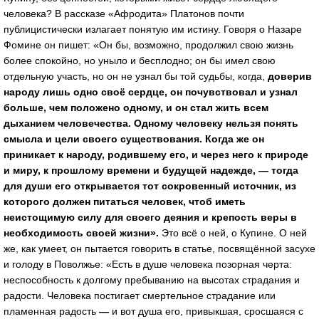
человека? В рассказе «Афродита» Платонов почти
публицистически излагает понятую им истину. Говоря о Назаре
Фомине он пишет: «Он бы, возможно, продолжил свою жизнь
более спокойно, но уныло и бесплодно; он бы имел свою
отдельную участь, но он не узнал бы той судьбы, когда,
доверив
народу лишь одно своё сердце, он почувствовал и узнал
больше, чем положено одному, и он стал жить всем
дыханием человечества. Одному человеку нельзя понять
смысла и цели своего существования. Когда же он
приникает к народу, родившему его, и через него к природе
и миру, к прошлому времени и будущей надежде, — тогда
для души его открывается тот сокровенный источник, из
которого должен питаться человек, чтоб иметь
неистощимую силу для своего деяния и крепость веры в
необходимость своей жизни».
Это всё о ней, о Купине. О ней
же, как умеет, он пытается говорить в статье, посвящённой засухе
и голоду в Поволжье: «Есть в душе человека позорная черта:
неспособность к долгому пребыванию на высотах страдания и
радости. Человека постигает смертельное страдание или
пламенная радость
—
и вот душа его, привыкшая, сросшаяся с