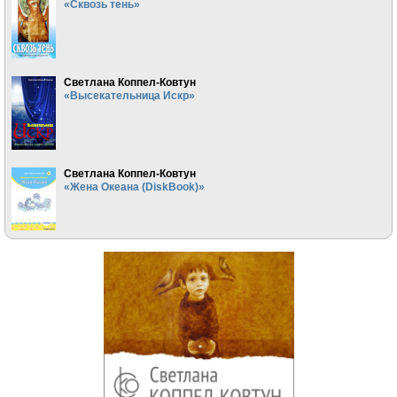
«Сквозь тень»
Светлана Коппел-Ковтун
«Высекательница Искр»
Светлана Коппел-Ковтун
«Жена Океана (DiskBook)»