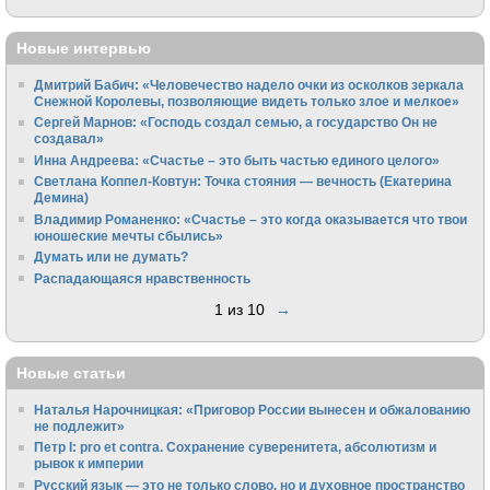
Новые интервью
Дмитрий Бабич: «Человечество надело очки из осколков зеркала
Снежной Королевы, позволяющие видеть только злое и мелкое»
Сергей Марнов: «Господь создал семью, а государство Он не
создавал»
Инна Андреева: «Счастье – это быть частью единого целого»
Светлана Коппел-Ковтун: Точка стояния — вечность (Екатерина
Демина)
Владимир Романенко: «Счастье – это когда оказывается что твои
юношеские мечты сбылись»
Думать или не думать?
Распадающаяся нравственность
1 из 10
→
Новые статьи
Наталья Нарочницкая: «Приговор России вынесен и обжалованию
не подлежит»
Петр I: pro et contra. Сохранение суверенитета, абсолютизм и
рывок к империи
Русский язык — это не только слово, но и духовное пространство