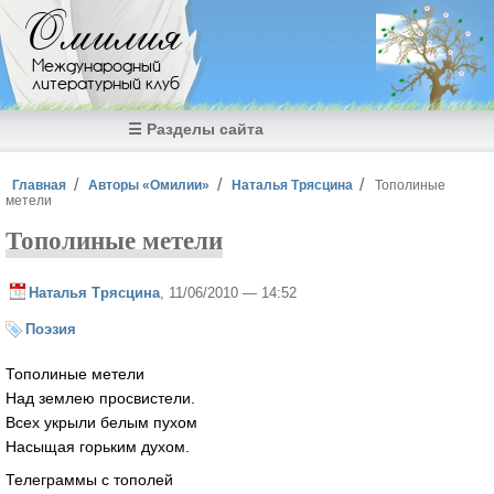
Перейти к основному содержанию
Омилия
Международный
литературный клуб
☰ Разделы сайта
Вы здесь
Главная
Авторы «Омилии»
Наталья Трясцина
Тополиные
метели
Тополиные метели
Наталья Трясцина
, 11/06/2010 — 14:52
Поэзия
Тополиные метели
Над землею просвистели.
Всех укрыли белым пухом
Насыщая горьким духом.
Телеграммы с тополей