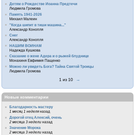
Детям о Рождестве Иоанна Предтечи
Людмила Громова
Память 1941-2026
Михаил Малеин
"Когда шипит в тиши машина..."
Александр Конопля
Снег
Александр Конопля
НАШИМ ВОИНАМ
Надежда Кушкова
Сказание о жене Адера и о рыжей блуднице
Монахиня Евфимия Пащенко
Можно ли увидеть Бога? Тайна Святой Троицы
Людмила Громова
1 из 10
→
Новые комментарии
Благодарность мастеру
1 месяц 1 неделя
назад
Дорогой отец Алексий, очень
2 месяца 3 недели
назад
Значение Морока
2 месяца 3 недели
назад