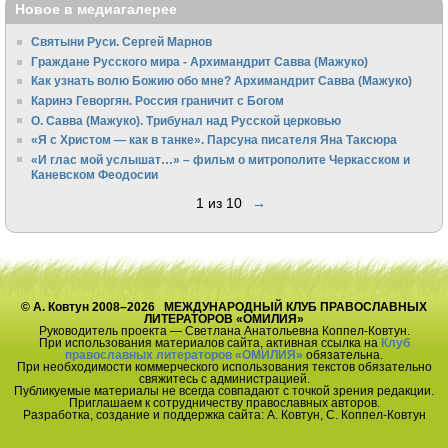
Новое в медиагалерее
Святыни Руси. Сергей Марнов
Граждане Русского мира - Архимандрит Савва (Мажуко)
Как узнать волю Божию обо мне? Архимандрит Савва (Мажуко)
Каринэ Геворгян. Россия граничит с Богом
О. Савва (Мажуко). Трибунал над Русской церковью
«Я с Христом — как в танке». Парсуна писателя Яна Таксюра
«И глас мой услышат…» – фильм о митрополите Черкасском и
Каневском Феодосии
1 из 10
→
© А. Ковтун 2008–2026 МЕЖДУНАРОДНЫЙ КЛУБ ПРАВОСЛАВНЫХ
ЛИТЕРАТОРОВ «ОМИЛИЯ»
Руководитель проекта — Светлана Анатольевна Коппел-Ковтун.
При использования материалов сайта, активная ссылка на
Клуб
православных литераторов «ОМИЛИЯ»
обязательна.
При необходимости коммерческого использования текстов обязательно
свяжитесь с администрацией.
Публикуемые материалы не всегда совпадают с точкой зрения редакции.
Приглашаем к сотрудничеству православных авторов.
Разработка, создание и поддержка сайта: А. Ковтун, С. Коппел-Ковтун