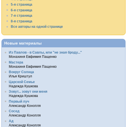
5-я страница
6-я страница
7-я страница
8-я страница
Все авторы на одной странице
Новые материалы
Из Павлов - в Савлы, или "не зная броду..."
Монахиня Евфимия Пащенко
Мастера
Монахиня Евфимия Пащенко
Вокруг Солнца
Илья Криштул
Царской Семье
Надежда Кушкова
Зовут... зовут они меня
Надежда Кушкова
Первый луч
Александр Конопля
Сосед
Александр Конопля
Ад
Александр Конопля