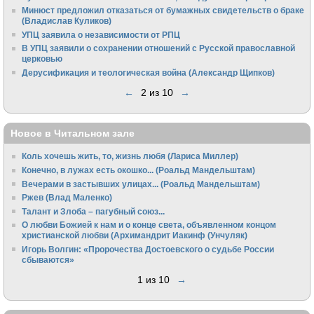
Минюст предложил отказаться от бумажных свидетельств о браке
(Владислав Куликов)
УПЦ заявила о независимости от РПЦ
В УПЦ заявили о сохранении отношений с Русской православной
церковью
Дерусификация и теологическая война (Александр Щипков)
←
2 из 10
→
Новое в Читальном зале
Коль хочешь жить, то, жизнь любя (Лариса Миллер)
Конечно, в лужах есть окошко... (Роальд Мандельштам)
Вечерами в застывших улицах... (Роальд Мандельштам)
Ржев (Влад Маленко)
Талант и Злоба – пагубный союз...
О любви Божией к нам и о конце света, объявленном концом
христианской любви (Архимандрит Иакинф (Унчуляк)
Игорь Волгин: «Пророчества Достоевского о судьбе России
сбываются»
1 из 10
→