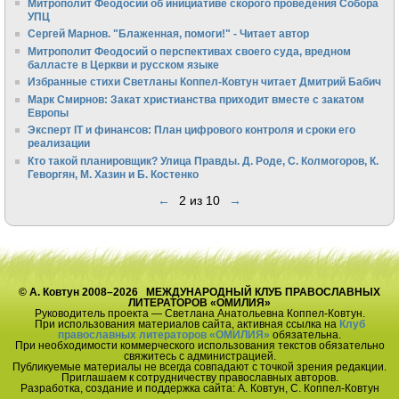
Митрополит Феодосий об инициативе скорого проведения Собора
УПЦ
Сергей Марнов. "Блаженная, помоги!" - Читает автор
Митрополит Феодосий о перспективах своего суда, вредном
балласте в Церкви и русском языке
Избранные стихи Светланы Коппел-Ковтун читает Дмитрий Бабич
Марк Смирнов: Закат христианства приходит вместе с закатом
Европы
Эксперт IT и финансов: План цифрового контроля и сроки его
реализации
Кто такой планировщик? Улица Правды. Д. Роде, С. Колмогоров, К.
Геворгян, М. Хазин и Б. Костенко
←
2 из 10
→
© А. Ковтун 2008–2026 МЕЖДУНАРОДНЫЙ КЛУБ ПРАВОСЛАВНЫХ
ЛИТЕРАТОРОВ «ОМИЛИЯ»
Руководитель проекта — Светлана Анатольевна Коппел-Ковтун.
При использования материалов сайта, активная ссылка на
Клуб
православных литераторов «ОМИЛИЯ»
обязательна.
При необходимости коммерческого использования текстов обязательно
свяжитесь с администрацией.
Публикуемые материалы не всегда совпадают с точкой зрения редакции.
Приглашаем к сотрудничеству православных авторов.
Разработка, создание и поддержка сайта: А. Ковтун, С. Коппел-Ковтун