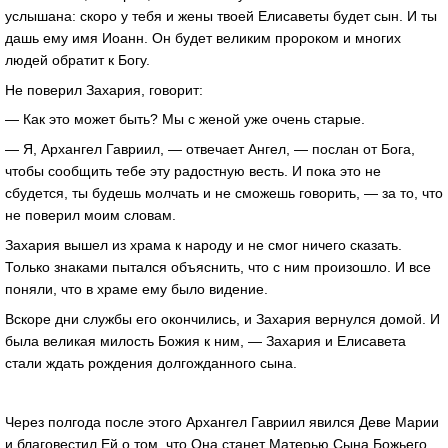
услышана: скоро у тебя и жены твоей Елисаветы будет сын. И ты
дашь ему имя Иоанн. Он будет великим пророком и многих
людей обратит к Богу.
Не поверил Захария, говорит:
— Как это может быть? Мы с женой уже очень старые.
— Я, Архангел Гавриил, — отвечает Ангел, — послан от Бога,
чтобы сообщить тебе эту радостную весть. И пока это не
сбудется, ты будешь молчать и не сможешь говорить, — за то, что
не поверил моим словам.
Захария вышел из храма к народу и не смог ничего сказать.
Только знаками пытался объяснить, что с ним произошло. И все
поняли, что в храме ему было видение.
Вскоре дни службы его окончились, и Захария вернулся домой. И
была великая милость Божия к ним, — Захария и Елисавета
стали ждать рождения долгожданного сына.
Через полгода после этого Архангел Гавриил явился Деве Марии
и благовестил Ей о том, что Она станет Матерью Сына Божьего.