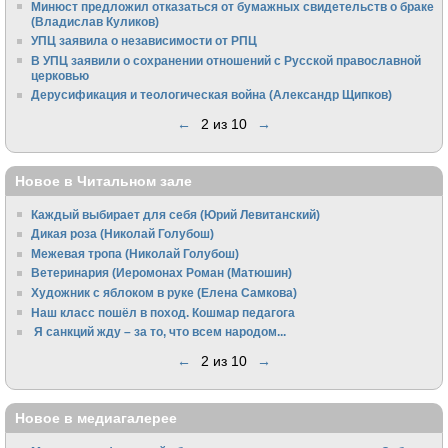
Минюст предложил отказаться от бумажных свидетельств о браке
(Владислав Куликов)
УПЦ заявила о независимости от РПЦ
В УПЦ заявили о сохранении отношений с Русской православной
церковью
Дерусификация и теологическая война (Александр Щипков)
←
2 из 10
→
Новое в Читальном зале
Каждый выбирает для себя (Юрий Левитанский)
Дикая роза (Николай Голубош)
Межевая тропа (Николай Голубош)
Ветеринария (Иеромонах Роман (Матюшин)
Художник с яблоком в руке (Елена Самкова)
Наш класс пошёл в поход. Кошмар педагога
Я санкций жду – за то, что всем народом...
←
2 из 10
→
Новое в медиагалерее