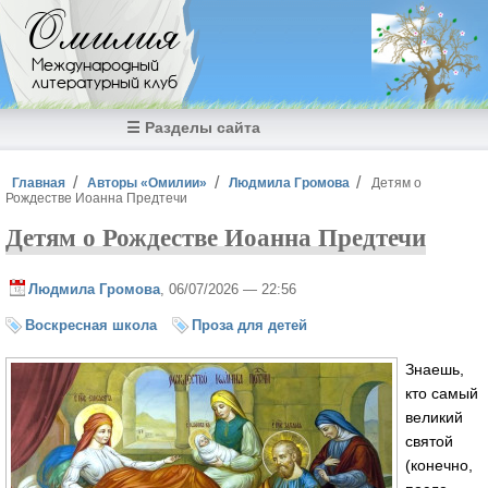
Перейти к основному содержанию
Омилия
Международный
литературный клуб
☰ Разделы сайта
Вы здесь
Главная
Авторы «Омилии»
Людмила Громова
Детям о
Рождестве Иоанна Предтечи
Детям о Рождестве Иоанна Предтечи
Людмила Громова
, 06/07/2026 — 22:56
Воскресная школа
Проза для детей
Знаешь,
кто самый
великий
святой
(конечно,