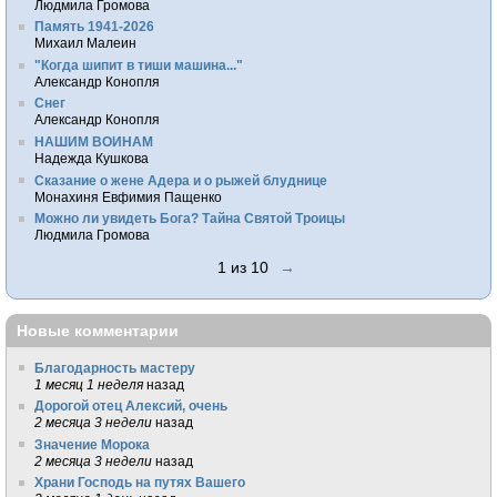
Людмила Громова
Память 1941-2026
Михаил Малеин
"Когда шипит в тиши машина..."
Александр Конопля
Снег
Александр Конопля
НАШИМ ВОИНАМ
Надежда Кушкова
Сказание о жене Адера и о рыжей блуднице
Монахиня Евфимия Пащенко
Можно ли увидеть Бога? Тайна Святой Троицы
Людмила Громова
1 из 10
→
Новые комментарии
Благодарность мастеру
1 месяц 1 неделя
назад
Дорогой отец Алексий, очень
2 месяца 3 недели
назад
Значение Морока
2 месяца 3 недели
назад
Храни Господь на путях Вашего