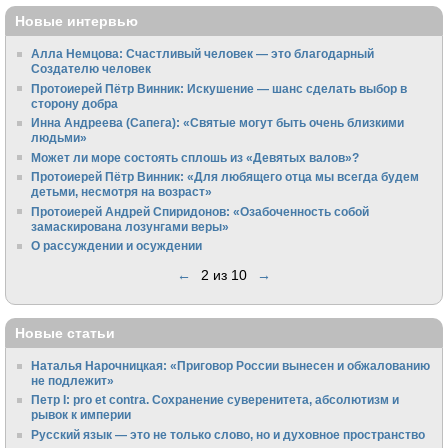
Новые интервью
Алла Немцова: Счастливый человек — это благодарный
Создателю человек
Протоиерей Пётр Винник: Искушение — шанс сделать выбор в
сторону добра
Инна Андреева (Сапега): «Святые могут быть очень близкими
людьми»
Может ли море состоять сплошь из «Девятых валов»?
Протоиерей Пётр Винник: «Для любящего отца мы всегда будем
детьми, несмотря на возраст»
Протоиерей Андрей Спиридонов: «Озабоченность собой
замаскирована лозунгами веры»
О рассуждении и осуждении
←
2 из 10
→
Новые статьи
Наталья Нарочницкая: «Приговор России вынесен и обжалованию
не подлежит»
Петр I: pro et contra. Сохранение суверенитета, абсолютизм и
рывок к империи
Русский язык — это не только слово, но и духовное пространство