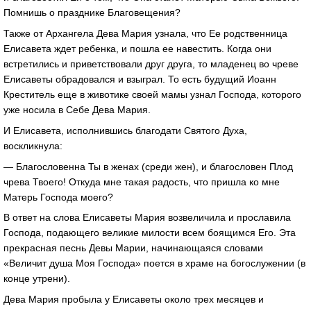
Помнишь о празднике Благовещения?
Также от Архангела Дева Мария узнала, что Ее родственница
Елисавета ждет ребенка, и пошла ее навестить. Когда они
встретились и приветствовали друг друга, то младенец во чреве
Елисаветы обрадовался и взыграл. То есть будущий Иоанн
Креститель еще в животике своей мамы узнал Господа, которого
уже носила в Себе Дева Мария.
И Елисавета, исполнившись благодати Святого Духа,
воскликнула:
— Благословенна Ты в женах (среди жен), и благословен Плод
чрева Твоего! Откуда мне такая радость, что пришла ко мне
Матерь Господа моего?
В ответ на слова Елисаветы Мария возвеличила и прославила
Господа, подающего великие милости всем боящимся Его. Эта
прекрасная песнь Девы Марии, начинающаяся словами
«Величит душа Моя Господа» поется в храме на богослужении (в
конце утрени).
Дева Мария пробыла у Елисаветы около трех месяцев и