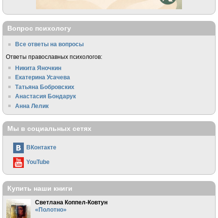
Вопрос психологу
Все ответы на вопросы
Ответы православных психологов:
Никита Яночкин
Екатерина Усачева
Татьяна Бобровских
Анастасия Бондарук
Анна Лелик
Мы в социальных сетях
ВКонтакте
YouTube
Купить наши книги
Светлана Коппел-Ковтун
«Полотно»