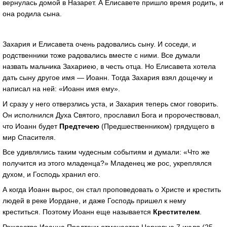
вернулась домой в Назарет. А Елисавете пришло время родить, и
она родила сына.
Захария и Елисавета очень радовались сыну. И соседи, и
родственники тоже радовались вместе с ними. Все думали
назвать мальчика Захариею, в честь отца. Но Елисавета хотела
дать сыну другое имя — Иоанн. Тогда Захария взял дощечку и
написал на ней: «Иоанн имя ему».
И сразу у него отверзлись уста, и Захария теперь смог говорить.
Он исполнился Духа Святого, прославил Бога и пророчествовал,
что Иоанн будет
Предтечею
(Предшественником) грядущего в
мир Спасителя.
Все удивлялись таким чудесным событиям и думали: «Что же
получится из этого младенца?» Младенец же рос, укреплялся
духом, и Господь хранил его.
А когда Иоанн вырос, он стал проповедовать о Христе и крестить
людей в реке Иордане, и даже Господь пришел к нему
креститься. Поэтому Иоанн еще называется
Крестителем
.
Рождество Иоанна Предтечи отмечается Церковью 7 июля (25