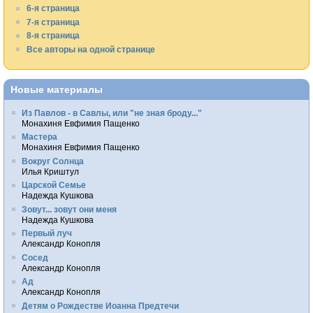
6-я страница
7-я страница
8-я страница
Все авторы на одной странице
Новые материалы
Из Павлов - в Савлы, или "не зная броду..."
Монахиня Евфимия Пащенко
Мастера
Монахиня Евфимия Пащенко
Вокруг Солнца
Илья Криштул
Царской Семье
Надежда Кушкова
Зовут... зовут они меня
Надежда Кушкова
Первый луч
Александр Конопля
Сосед
Александр Конопля
Ад
Александр Конопля
Детям о Рождестве Иоанна Предтечи