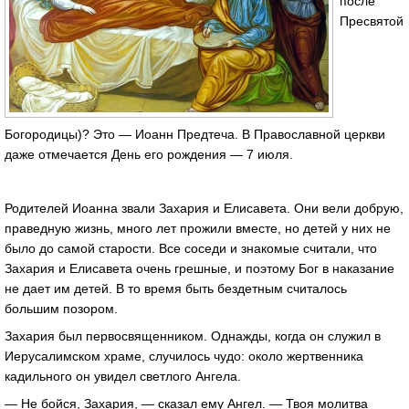
после
Пресвятой
Богородицы)? Это — Иоанн Предтеча. В Православной церкви
даже отмечается День его рождения — 7 июля.
Родителей Иоанна звали Захария и Елисавета. Они вели добрую,
праведную жизнь, много лет прожили вместе, но детей у них не
было до самой старости. Все соседи и знакомые считали, что
Захария и Елисавета очень грешные, и поэтому Бог в наказание
не дает им детей. В то время быть бездетным считалось
большим позором.
Захария был первосвященником. Однажды, когда он служил в
Иерусалимском храме, случилось чудо: около жертвенника
кадильного он увидел светлого Ангела.
— Не бойся, Захария, — сказал ему Ангел. — Твоя молитва