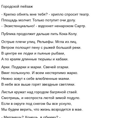
Городской пейзаж
- Крепко обнять мне тебя? - хрипло спросит театр.
Площадь молчит. Только потупит очи долу.
- Экзистенциально! - вздохнет ненароком Сартр.
Публика продолжит дальше пить Кока-Колу.
Острые плечи улиц. Рельефы. Мгла из лиц.
Ветром полощет пену с рыжей большой реки.
В центре ее лодки и пьяные рыбаки,
А по краям длинные тюрьмы и кабаки.
Арки. Подарки и марки. Свечей огарки.
Вмиг полыхнуло. И всем нестерпимо жарко.
Нежно зовут к себе влюбленные маяки.
В небе все выше горят звездные светляки.
Листья кружат над городом багряной стаей.
Смотришь, и неспроста лютой зимой подуло.
Если в округе под снегом бы все уснуло,
Мы будем верить, что жизнь возродится в мае.
- Мерзнешь? Хочешь, я обниму? -