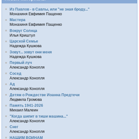
Из Павлов - в Савлы, или "не зная броду..."
Монахиня Евфимия Пащенко
Мастера
Монахиня Евфимия Пащенко
Вокруг Солнца
Илья Криштул
Царской Семье
Надежда Кушкова
Зовут... зовут они меня
Надежда Кушкова
Первый луч
Александр Конопля
Сосед
Александр Конопля
Ад
Александр Конопля
Детям о Рождестве Иоанна Предтечи
Людмила Громова
Память 1941-2026
Михаил Малеин
"Когда шипит в тиши машина..."
Александр Конопля
Снег
Александр Конопля
НАШИМ ВОИНАМ