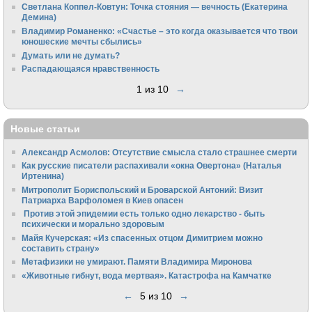
Светлана Коппел-Ковтун: Точка стояния — вечность (Екатерина
Демина)
Владимир Романенко: «Счастье – это когда оказывается что твои
юношеские мечты сбылись»
Думать или не думать?
Распадающаяся нравственность
1 из 10
→
Новые статьи
Александр Асмолов: Отсутствие смысла стало страшнее смерти
Как русские писатели распахивали «окна Овертона» (Наталья
Иртенина)
Митрополит Бориспольский и Броварской Антоний: Визит
Патриарха Варфоломея в Киев опасен
Против этой эпидемии есть только одно лекарство - быть
психически и морально здоровым
Майя Кучерская: «Из спасенных отцом Димитрием можно
составить страну»
Метафизики не умирают. Памяти Владимира Миронова
«Животные гибнут, вода мертвая». Катастрофа на Камчатке
←
5 из 10
→