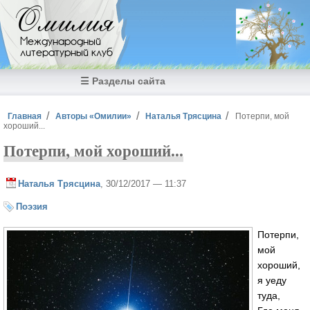
Перейти к основному содержанию
Омилия
Международный
литературный клуб
☰ Разделы сайта
Вы здесь
Главная
Авторы «Омилии»
Наталья Трясцина
Потерпи, мой
хороший...
Потерпи, мой хороший...
Наталья Трясцина
, 30/12/2017 — 11:37
Поэзия
Потерпи,
мой
хороший,
я уеду
туда,