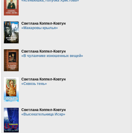
«Ксеньюшка, голубка Христова»
Светлана Коппел-Ковтун
«Макаровы крылья»
Светлана Коппел-Ковтун
«В чуланчике изношенных вещей»
Светлана Коппел-Ковтун
«Сквозь тень»
Светлана Коппел-Ковтун
«Высекательница Искр»