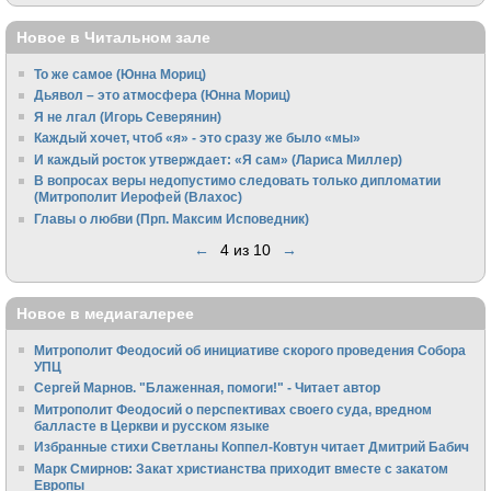
Новое в Читальном зале
То же самое (Юнна Мориц)
Дьявол – это атмосфера (Юнна Мориц)
Я не лгал (Игорь Северянин)
Каждый хочет, чтоб «я» - это сразу же было «мы»
И каждый росток утверждает: «Я сам» (Лариса Миллер)
В вопросах веры недопустимо следовать только дипломатии
(Митрополит Иерофей (Влахос)
Главы о любви (Прп. Максим Исповедник)
←
4 из 10
→
Новое в медиагалерее
Митрополит Феодосий об инициативе скорого проведения Собора
УПЦ
Сергей Марнов. "Блаженная, помоги!" - Читает автор
Митрополит Феодосий о перспективах своего суда, вредном
балласте в Церкви и русском языке
Избранные стихи Светланы Коппел-Ковтун читает Дмитрий Бабич
Марк Смирнов: Закат христианства приходит вместе с закатом
Европы