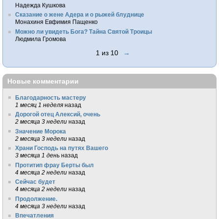
Надежда Кушкова
Сказание о жене Адера и о рыжей блуднице
Монахиня Евфимия Пащенко
Можно ли увидеть Бога? Тайна Святой Троицы
Людмила Громова
1 из 10
→
Новые комментарии
Благодарность мастеру
1 месяц 1 неделя
назад
Дорогой отец Алексий, очень
2 месяца 3 недели
назад
Значение Морока
2 месяца 3 недели
назад
Храни Господь на путях Вашего
3 месяца 1 день
назад
Протитип фрау Берты был
4 месяца 2 недели
назад
Сейчас будет
4 месяца 2 недели
назад
Продолжение.
4 месяца 3 недели
назад
Впечатления