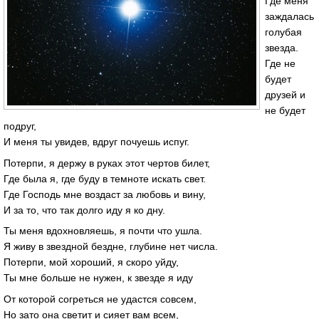
Где меня
заждалась
голубая
звезда.
Где не
будет
друзей и
не будет
подруг,
И меня ты увидев, вдруг почуешь испуг.
Потерпи, я держу в руках этот чертов билет,
Где была я, где буду в темноте искать свет.
Где Господь мне воздаст за любовь и вину,
И за то, что так долго иду я ко дну.
Ты меня вдохновляешь, я почти что ушла.
Я живу в звездной бездне, глубине нет числа.
Потерпи, мой хороший, я скоро уйду,
Ты мне больше не нужен, к звезде я иду
От которой согреться не удастся совсем,
Но зато она светит и сияет вам всем,