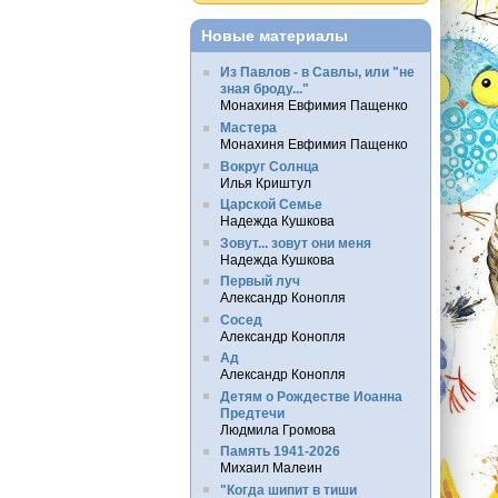
Новые материалы
Из Павлов - в Савлы, или "не
зная броду..."
Монахиня Евфимия Пащенко
Мастера
Монахиня Евфимия Пащенко
Вокруг Солнца
Илья Криштул
Царской Семье
Надежда Кушкова
Зовут... зовут они меня
Надежда Кушкова
Первый луч
Александр Конопля
Сосед
Александр Конопля
Ад
Александр Конопля
Детям о Рождестве Иоанна
Предтечи
Людмила Громова
Память 1941-2026
Михаил Малеин
"Когда шипит в тиши