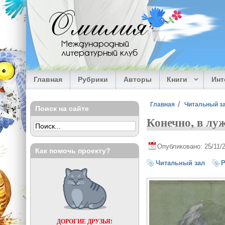
Перейти к основному содержанию
Омилия
Международный
литературный клуб
Главная
Рубрики
Авторы
Книги
Ин
Вы здесь
Главная
Читальный з
Поиск на сайте
Конечно, в лу
Опубликовано: 25/11/
Как помочь проекту?
Читальный зал
ДОРОГИЕ ДРУЗЬЯ!