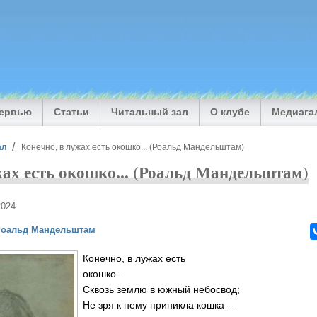
тервью
Статьи
Читальный зал
О клубе
Медиага
ал
Конечно, в лужах есть окошко... (Роальд Мандельштам)
жах есть окошко... (Роальд Мандельштам)
2024
Роальд Мандельштам
Конечно, в лужах есть
окошко...
Сквозь землю в южный небосвод;
Не зря к нему приникла кошка –