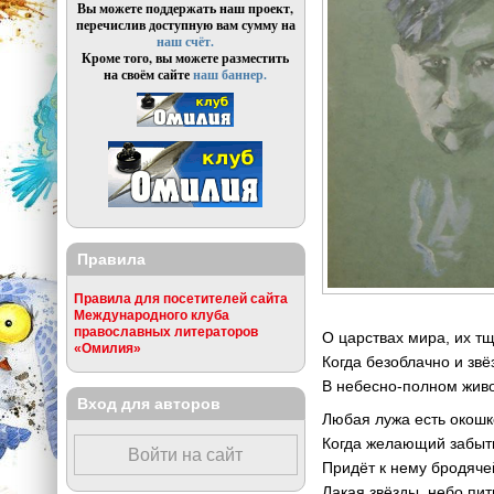
Вы можете поддержать наш проект,
перечислив доступную вам сумму на
наш счёт.
Кроме того, вы можете разместить
на своём сайте
наш баннер.
Правила
Правила для посетителей сайта
Международного клуба
православных литераторов
О царствах мира, их тщ
«Омилия»
Когда безоблачно и звё
В небесно-полном живо
Вход для авторов
Любая лужа есть окошк
Когда желающий забыт
Войти на сайт
Придёт к нему бродяче
Лакая звёзды, небо пит