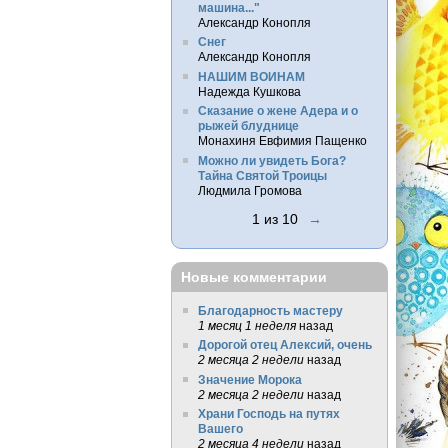
машина..."
Александр Конопля
Снег
Александр Конопля
НАШИМ ВОИНАМ
Надежда Кушкова
Сказание о жене Адера и о
рыжей блуднице
Монахиня Евфимия Пащенко
Можно ли увидеть Бога?
Тайна Святой Троицы
Людмила Громова
1 из 10
→
Новые комментарии
Благодарность мастеру
1 месяц 1 неделя
назад
Дорогой отец Алексий, очень
2 месяца 2 недели
назад
Значение Морока
2 месяца 2 недели
назад
Храни Господь на путях
Вашего
2 месяца 4 недели
назад