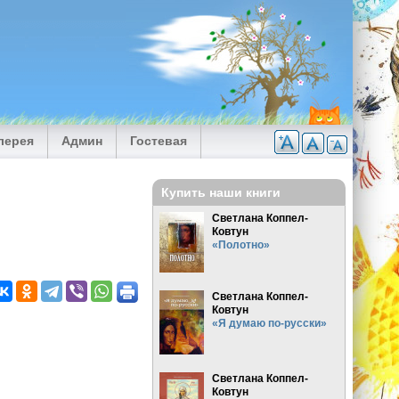
лерея
Админ
Гостевая
Купить наши книги
Светлана Коппел-
Ковтун
«Полотно»
Светлана Коппел-
Ковтун
«Я думаю по-русски»
Светлана Коппел-
Ковтун