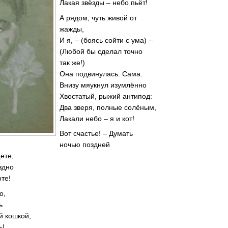
Лакая звёзды – небо пьёт!
А рядом, чуть живой от
жажды,
И я, – (боясь сойти с ума) –
(Любой бы сделал точно
так же!)
Она подвинулась. Сама.
Внизу мяукнул изумлённо
Хвостатый, рыжий антипод:
Два зверя, полные солёным,
Лакали небо – я и кот!
Вот счастье! – Думать
ночью поздней
ете,
здно
те!
о,
ь
й кошкой,
ь!