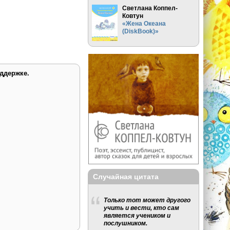
Светлана Коппел-
Ковтун
«Жена Океана
(DiskBook)»
ддержке.
Случайная цитата
Только тот может другого
учить и вести, кто сам
является учеником и
послушником.