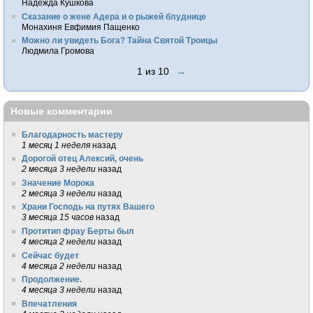
Надежда Кушкова
Сказание о жене Адера и о рыжей блуднице
Монахиня Евфимия Пащенко
Можно ли увидеть Бога? Тайна Святой Троицы
Людмила Громова
1 из 10
→
Новые комментарии
Благодарность мастеру
1 месяц 1 неделя
назад
Дорогой отец Алексий, очень
2 месяца 3 недели
назад
Значение Морока
2 месяца 3 недели
назад
Храни Господь на путях Вашего
3 месяца 15 часов
назад
Протитип фрау Берты был
4 месяца 2 недели
назад
Сейчас будет
4 месяца 2 недели
назад
Продолжение.
4 месяца 3 недели
назад
Впечатления