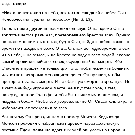
когда говорит:
«Никто не восходил на небо, как только сшедший с небес Сын
Человеческий, сущий на небесах» (Ин. 3: 13).
То есть никто другой не восходил одесную Отца, кроме Сына,
воплотившегося ради нас, претерпевшего Крест за всех. Однако
не станем понимать это так, будто Сын, сойдя с небес, какое-то
время не находился возле Отца. Он, как Бог, одновременно был
и на небе, и на земле, и на Кресте на виду у всех людей, словно
самый провинившийся человек, осужденный на смерть. Ибо
Спаситель пришел не только для того, чтобы исцелить больных
или изгнать из храма меновщиков денег. Он пришел, чтобы
претерпеть за нас смерть. И не обычную смерть, а крестную. Не
в каком-нибудь укромном месте, не в пустом поле, а там,
наверху, на горе Голгофе, чтобы быть видимым и ангелам, и
людям, и бесам. Чтобы все уверовали, что Он Спаситель мира, и
избавились от осуждения за грех.
Вот почему Он приводит нам в пример Моисея. Ведь когда
Моисей проходил с избранным народом через аравийскую
пустыню Едом, полчище ядовитых змей ринулось на народ, и