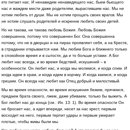
кто питает нас. И ненавидим ненавидящего нас, бьем бьющего
нас и жаждем мести даже родителям, вырастившим нас. Мы не
хотим любить от души. Мы не хотим прощать своих врагов. Мы
не хотим слушать родителей и искренне любить своих детей.
Но не такова, не такова любовь Божия. Любовь Божия
совершенна, потому что совершенен Бог. Она совершенна
потому, что не в дворцах и на пирах проявляет себя, а на Кресте,
в страдании открывается нам. Мы любим Бога и ближнего только
в спокойное время и в сытости, да и то больше устами. А Бог
любит нас всегда, и во время бедствий, искушений – в
особенности. Он любит нас, и когда мы молимся, и когда спим. И
когда идем в храм, и когда идем в корчму. И когда каемся, и когда
грешим. Он всегда нас любит как Отец добрый и милостивый.
Мы во время опасности, во время искушения бежим, прячемся,
предаем брата своего, лжем, даже убиваем, только бы выжить. А
Бог любит нас до конца (см.: Ин. 13: 1). Во время опасности Он
не бросает нас, а идет впереди, несет за нас крест, первым
восходит на него, первым терпит удары и первым умирает
плотью, чтобы живы были мы.