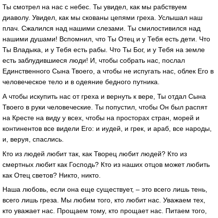
Ты смотрел на нас с небес. Ты увидел, как мы рабствуем
диаволу. Увидел, как мы скованы цепями греха. Услышал наш
плач. Сжалился над нашими слезами. Ты смилостивился над
нашими душами! Вспомнил, что Ты Отец и у Тебя есть дети. Что
Ты Владыка, и у Тебя есть рабы. Что Ты Бог, и у Тебя на земле
есть заблудившиеся люди! И, чтобы собрать нас, послал
Единственного Сына Твоего, а чтобы не испугать нас, облек Его в
человеческое тело и в одеяние бедного путника.
А чтобы искупить нас от греха и вернуть к вере, Ты отдал Сына
Твоего в руки человеческие. Ты попустил, чтобы Он был распят
на Кресте на виду у всех, чтобы на просторах стран, морей и
континентов все видели Его: и иудей, и грек, и араб, все народы,
и, веруя, спаслись.
Кто из людей любит так, как Творец любит людей? Кто из
смертных любит как Господь? Кто из наших отцов может любить
как Отец светов? Никто, никто.
Наша любовь, если она еще существует, – это всего лишь тень,
всего лишь греза. Мы любим того, кто любит нас. Уважаем тех,
кто уважает нас. Прощаем тому, кто прощает нас. Питаем того,