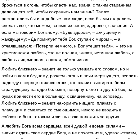
броситься в огонь, чтобы спасти нас, врача, с таким старанием
делающего всё, чтобы сохранить нам жизнь? Так же
растрогались бы и подобные нам люди, если бы мы старались
сделать всё, что можем, во имя их чести, здоровья, спасения. А
если мы говорим больному: «Будь здоров», – алчущему и
жаждущему: «Да помилует тебя Бог, ступай с миром», – а
отчаявшемуся: «Потерпи немного, и Бог утешит тебя», – это не
христианская любовь, это не полная, живая, истинная любовь, а
любовь лицемерная, ложная, обманчивая.
Любить ближнего – значит не только утешать его словом, но и
войти в дом к бедному, разжечь огонь в печи мерзнущего, вселить
надежду в сердце отчаявшегося, это значит выстирать белье
страждущему на одре болезни, повернуть его на другой бок, на
руках принести его в больницу, к священнику, на исповедь.
Любить ближнего – значит накормить нищего, плакать с
плачущим и смеяться со смеющимся, никого не вводить в
соблазн и быть готовым и жизнь свою положить за других.
А любить Бога всем сердцем, всей душой и всеми силами –
значит отдать свое сердце Богу, а не похотениям, удовольствиям,