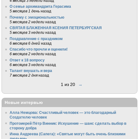
4 месяца 3 недели
назад
О семье архимандрита Герасима
5 месяцев 1 день
назад
Почему с эмоциональностью
5 месяцев 2 недели
назад
СВЯТАЯ БЛАЖЕННАЯ КСЕНИЯ ПЕТЕРБУРГСКАЯ
5 месяцев 3 недели
назад
Поздравление с праздником
6 месяцев 6 дней
назад
Спасибо что прочли и оценили!
6 месяцев 2 недели
назад
Ответ к 18 вопросу
6 месяцев 3 недели
назад
Талант внушать и вера
7 месяцев 2 дня
назад
1 из 20
→
Новые интервью
Алла Немцова: Счастливый человек — это благодарный
Создателю человек
Протоиерей Пётр Винник: Искушение — шанс сделать выбор в
сторону добра
Инна Андреева (Сапега): «Святые могут быть очень близкими
людьми»