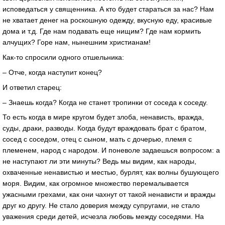
исповедаться у священника. А кто будет стараться за нас? Нам
не хватает денег на роскошную одежду, вкусную еду, красивые
дома и т.д. Где нам подавать еще нищим? Где нам кормить
алчущих? Горе нам, нынешним христианам!
Как-то спросили одного отшельника:
– Отче, когда наступит конец?
И ответил старец:
– Знаешь когда? Когда не станет тропинки от соседа к соседу.
То есть когда в мире кругом будет злоба, ненависть, вражда,
суды, драки, разводы. Когда будут враждовать брат с братом,
сосед с соседом, отец с сыном, мать с дочерью, племя с
племенем, народ с народом. И поневоле задаешься вопросом: а
не наступают ли эти минуты? Ведь мы видим, как народы,
охваченные ненавистью и местью, бурлят, как волны бушующего
моря. Видим, как огромное множество перемалывается
ужасными грехами, как они чахнут от такой ненависти и вражды
друг ко другу. Не стало доверия между супругами, не стало
уважения среди детей, исчезла любовь между соседями. На