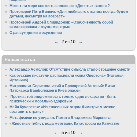
Может ли море состоять сплошь из «Девятых валов»?
Протоиерей Пётр Винник: «Для любящего отца мы всегда будем
детьми, несмотря на возраст»
Протоиерей Андрей Спиридонов: «Озабоченность собой
замаскирована лозунгами веры»
О рассуждении и осуждении
←
2 из 10
→
Новые статьи
Александр Асмолов: Отсутствие смысла стало страшнее смерти
Как русские писатели распахивали «окна Овертона» (Наталья
Иртенина)
Митрополит Бориспольский и Броварской Антоний: Визит
Патриарха Варфоломея в Киев опасен
Против этой эпидемии есть только одно лекарство - быть
психически и морально здоровым
Майя Кучерская: «Из спасенных отцом Димитрием можно
составить страну»
Метафизики не умирают. Памяти Владимира Миронова
«Животные гибнут, вода мертвая». Катастрофа на Камчатке
←
5 из 10
→