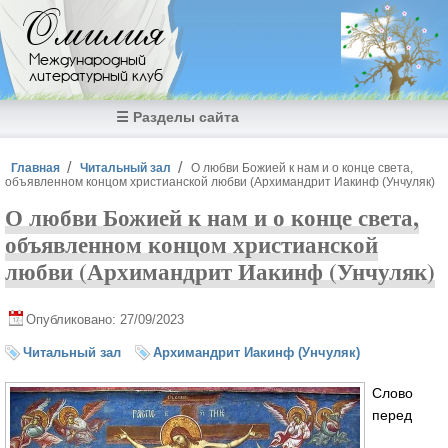
Перейти к основному содержанию
Омилия
Международный
литературный клуб
☰ Разделы сайта
Вы здесь
Главная
Читальный зал
О любви Божией к нам и о конце света,
объявленном концом христианской любви (Архимандрит Иакинф (Унчуляк)
О любви Божией к нам и о конце света,
объявленном концом христианской
любви (Архимандрит Иакинф (Унчуляк)
Опубликовано: 27/09/2023
Читальный зал
Архимандрит Иакинф (Унчуляк)
Слово
перед