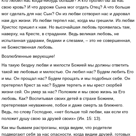
Кто любил нас когда-нибудь больше? А кто пролил бы за нас
свою кровь? И что дороже Сына мог отдать Отец? А что больше
мог сделать для нас Сын? Он из любви сотворил нас и даровал
нам дух жизни. Из любви терпел нас, когда мы грешили. Из любви
Христос пришел к нам. Но высочайшая любовь проявилась там,
наверху, на Кресте, в страдании. Ведь великая любовь, не
испытанная ударами, бедами и слезами, – это не совершенная,
не Божественная любовь.
Возлюбленные верующие!
На такую бездну любви и милости Божией мы должны ответить
такой же любовью и милостью. Он любил нас? Будем любить Его
и мы. Он прощал нас? Будем прощать и мы подобных себе. Он
претерпел Крест за нас? Будем терпеть и мы крест скорбей
жизни сей. Он умер за нас? Положим и мы свою жизнь за Его
любовь. Как? Воспитывая своих детей в страхе Божием,
претерпевая неуважение, побои и даже смерть за ближнего.
Ведь, по слову Господню, «нет больше той любви, как если кто
положит душу свою за друзей своих» (Ин. 15: 13).
Как мы бываем растроганы, когда видим, что родители
подвергают себя за нас опасности, когда видим друзей, готовых