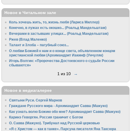
Новое в Читальном зале
Коль хочешь жить, то, жизнь любя (Лариса Миллер)
Конечно, в лужах есть окошко... (Роальд Мандельштам)
Вечерами в застывших улицах... (Роальд Мандельштам)
Ржев (Влад Маленко)
Талант и Злоба – пагубный союз...
О любви Божией к нам и о конце света, объявленном концом
христианской любви (Архимандрит Иакинф (Унчуляк)
Игорь Волгин: «Пророчества Достоевского о судьбе России
сбываются»
1 из 10
→
Новое в медиагалерее
Святыни Руси. Сергей Марнов
Граждане Русского мира - Архимандрит Савва (Мажуко)
Как узнать волю Божию обо мне? Архимандрит Савва (Мажуко)
Каринэ Геворгян. Россия граничит с Богом
О. Савва (Мажуко). Трибунал над Русской церковью
«Я с Христом — как в танке». Парсуна писателя Яна Таксюра