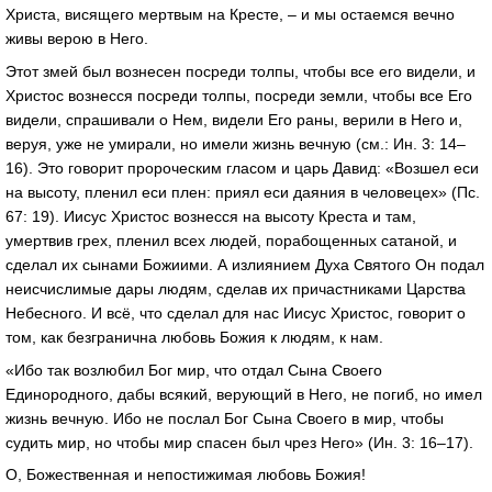
Христа, висящего мертвым на Кресте, – и мы остаемся вечно
живы верою в Него.
Этот змей был вознесен посреди толпы, чтобы все его видели, и
Христос вознесся посреди толпы, посреди земли, чтобы все Его
видели, спрашивали о Нем, видели Его раны, верили в Него и,
веруя, уже не умирали, но имели жизнь вечную (см.: Ин. 3: 14–
16). Это говорит пророческим гласом и царь Давид: «Возшел еси
на высоту, пленил еси плен: приял еси даяния в человецех» (Пс.
67: 19). Иисус Христос вознесся на высоту Креста и там,
умертвив грех, пленил всех людей, порабощенных сатаной, и
сделал их сынами Божиими. А излиянием Духа Святого Он подал
неисчислимые дары людям, сделав их причастниками Царства
Небесного. И всё, что сделал для нас Иисус Христос, говорит о
том, как безгранична любовь Божия к людям, к нам.
«Ибо так возлюбил Бог мир, что отдал Сына Своего
Единородного, дабы всякий, верующий в Него, не погиб, но имел
жизнь вечную. Ибо не послал Бог Сына Своего в мир, чтобы
судить мир, но чтобы мир спасен был чрез Него» (Ин. 3: 16–17).
О, Божественная и непостижимая любовь Божия!