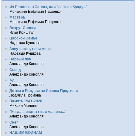
Из Павлов - в Савлы, или "не зная броду..."
Монахиня Евфимия Пащенко
Мастера
Монахиня Евфимия Пащенко
Вокруг Солнца
Илья Криштул
Царской Семье
Надежда Кушкова
Зовут... зовут они меня
Надежда Кушкова
Первый луч
Александр Конопля
Сосед
Александр Конопля
Ад
Александр Конопля
Детям о Рождестве Иоанна Предтечи
Людмила Громова
Память 1941-2026
Михаил Малеин
"Когда шипит в тиши машина..."
Александр Конопля
Снег
Александр Конопля
НАШИМ ВОИНАМ