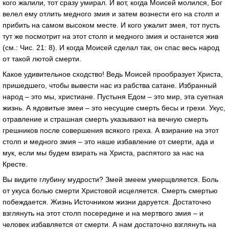
кого жалили, тот сразу умирал. И вот, когда Моисей молился, Бог
велел ему отлить медного змия и затем вознести его на столп и
прибить на самом высоком месте. И кого ужалит змея, тот пусть
тут же посмотрит на этот столп и медного змия и останется жив
(см.: Чис. 21: 8). И когда Моисей сделал так, он спас весь народ
от такой лютой смерти.
Какое удивительное сходство! Ведь Моисей прообразует Христа,
пришедшего, чтобы вывести нас из рабства сатане. Избранный
народ – это мы, христиане. Пустыня Едом – это мир, эта суетная
жизнь. А ядовитые змеи – это несущие смерть бесы и грехи. Укус,
отравление и страшная смерть указывают на вечную смерть
грешников после совершения всякого греха. А взирание на этот
столп и медного змия – это наше избавление от смерти, ада и
мук, если мы будем взирать на Христа, распятого за нас на
Кресте.
Вы видите глубину мудрости? Змей змеем умерщвляется. Боль
от укуса болью смерти Христовой исцеляется. Смерть смертью
побеждается. Жизнь Источником жизни даруется. Достаточно
взглянуть на этот столп посередине и на мертвого змия – и
человек избавляется от смерти. А нам достаточно взглянуть на