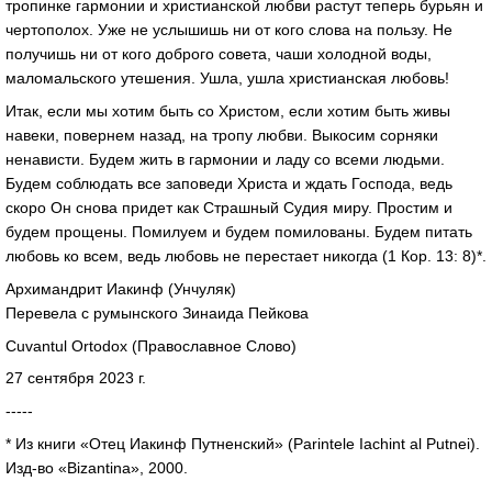
тропинке гармонии и христианской любви растут теперь бурьян и
чертополох. Уже не услышишь ни от кого слова на пользу. Не
получишь ни от кого доброго совета, чаши холодной воды,
маломальского утешения. Ушла, ушла христианская любовь!
Итак, если мы хотим быть со Христом, если хотим быть живы
навеки, повернем назад, на тропу любви. Выкосим сорняки
ненависти. Будем жить в гармонии и ладу со всеми людьми.
Будем соблюдать все заповеди Христа и ждать Господа, ведь
скоро Он снова придет как Страшный Судия миру. Простим и
будем прощены. Помилуем и будем помилованы. Будем питать
любовь ко всем, ведь любовь не перестает никогда (1 Кор. 13: 8)*.
Архимандрит Иакинф (Унчуляк)
Перевела с румынского Зинаида Пейкова
Cuvantul Ortodox (Православное Слово)
27 сентября 2023 г.
-----
* Из книги «Отец Иакинф Путненский» (Parintele Iachint al Putnei).
Изд-во «Bizantina», 2000.