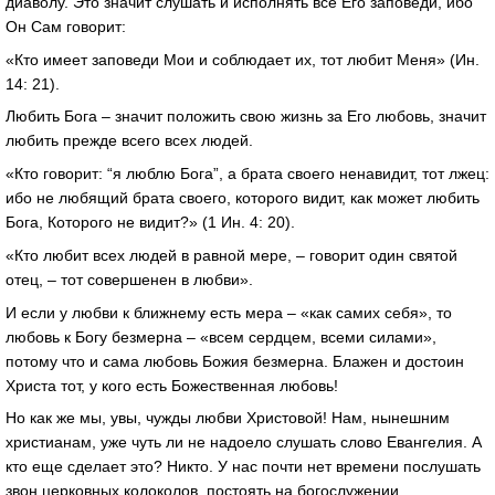
диаволу. Это значит слушать и исполнять все Его заповеди, ибо
Он Сам говорит:
«Кто имеет заповеди Мои и соблюдает их, тот любит Меня» (Ин.
14: 21).
Любить Бога – значит положить свою жизнь за Его любовь, значит
любить прежде всего всех людей.
«Кто говорит: “я люблю Бога”, а брата своего ненавидит, тот лжец:
ибо не любящий брата своего, которого видит, как может любить
Бога, Которого не видит?» (1 Ин. 4: 20).
«Кто любит всех людей в равной мере, – говорит один святой
отец, – тот совершенен в любви».
И если у любви к ближнему есть мера – «как самих себя», то
любовь к Богу безмерна – «всем сердцем, всеми силами»,
потому что и сама любовь Божия безмерна. Блажен и достоин
Христа тот, у кого есть Божественная любовь!
Но как же мы, увы, чужды любви Христовой! Нам, нынешним
христианам, уже чуть ли не надоело слушать слово Евангелия. А
кто еще сделает это? Никто. У нас почти нет времени послушать
звон церковных колоколов, постоять на богослужении,