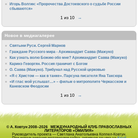
Игорь Волгин: «Пророчества Достоевского о судьбе России
сбываются»
1 из 10
→
Новое в медиагалерее
Святыни Руси. Сергей Марнов
Граждане Русского мира - Архимандрит Савва (Мажуко)
Как узнать волю Божию обо мне? Архимандрит Савва (Мажуко)
Каринэ Геворгян. Россия граничит с Богом
О. Савва (Мажуко). Трибунал над Русской церковью
«Я с Христом — как в танке». Парсуна писателя Яна Таксюра
«И глас мой услышат…» – фильм о митрополите Черкасском и
Каневском Феодосии
1 из 10
→
© А. Ковтун 2008–2026 МЕЖДУНАРОДНЫЙ КЛУБ ПРАВОСЛАВНЫХ
ЛИТЕРАТОРОВ «ОМИЛИЯ»
Руководитель проекта — Светлана Анатольевна Коппел-Ковтун.
При использования материалов сайта, активная ссылка на
Клуб