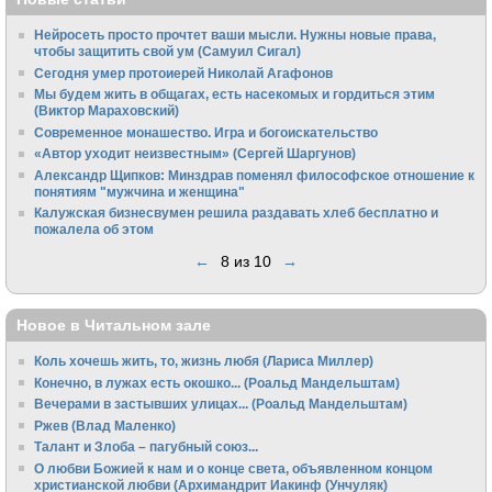
Нейросеть просто прочтет ваши мысли. Нужны новые права,
чтобы защитить свой ум (Самуил Сигал)
Сегодня умер протоиерей Николай Агафонов
Мы будем жить в общагах, есть насекомых и гордиться этим
(Виктор Мараховский)
Cовременное монашество. Игра и богоискательство
«Автор уходит неизвестным» (Сергей Шаргунов)
Александр Щипков: Минздрав поменял философское отношение к
понятиям "мужчина и женщина"
Калужская бизнесвумен решила раздавать хлеб бесплатно и
пожалела об этом
←
8 из 10
→
Новое в Читальном зале
Коль хочешь жить, то, жизнь любя (Лариса Миллер)
Конечно, в лужах есть окошко... (Роальд Мандельштам)
Вечерами в застывших улицах... (Роальд Мандельштам)
Ржев (Влад Маленко)
Талант и Злоба – пагубный союз...
О любви Божией к нам и о конце света, объявленном концом
христианской любви (Архимандрит Иакинф (Унчуляк)