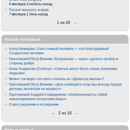
6 месяцев 3 недели
назад
Талант внушать и вера
7 месяцев 1 день
назад
1 из 20
→
Новые интервью
Алла Немцова: Счастливый человек — это благодарный
Создателю человек
Протоиерей Пётр Винник: Искушение — шанс сделать выбор в
сторону добра
Инна Андреева (Сапега): «Святые могут быть очень близкими
людьми»
Может ли море состоять сплошь из «Девятых валов»?
Протоиерей Пётр Винник: «Для любящего отца мы всегда будем
детьми, несмотря на возраст»
Протоиерей Андрей Спиридонов: «Озабоченность собой
замаскирована лозунгами веры»
О рассуждении и осуждении
←
2 из 10
→
Новые статьи