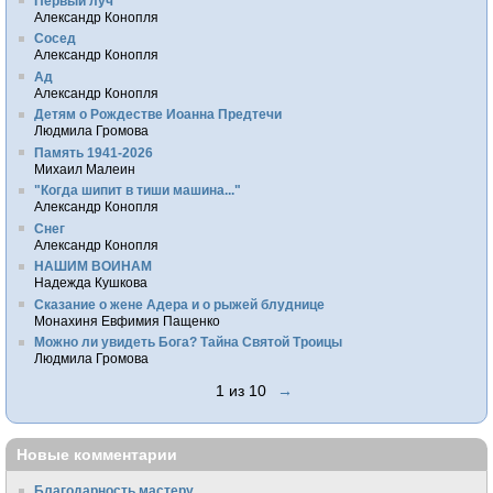
Первый луч
Александр Конопля
Сосед
Александр Конопля
Ад
Александр Конопля
Детям о Рождестве Иоанна Предтечи
Людмила Громова
Память 1941-2026
Михаил Малеин
"Когда шипит в тиши машина..."
Александр Конопля
Снег
Александр Конопля
НАШИМ ВОИНАМ
Надежда Кушкова
Сказание о жене Адера и о рыжей блуднице
Монахиня Евфимия Пащенко
Можно ли увидеть Бога? Тайна Святой Троицы
Людмила Громова
1 из 10
→
Новые комментарии
Благодарность мастеру