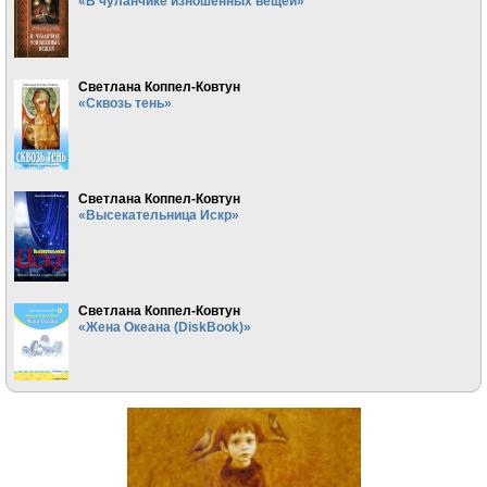
«В чуланчике изношенных вещей»
Светлана Коппел-Ковтун
«Сквозь тень»
Светлана Коппел-Ковтун
«Высекательница Искр»
Светлана Коппел-Ковтун
«Жена Океана (DiskBook)»