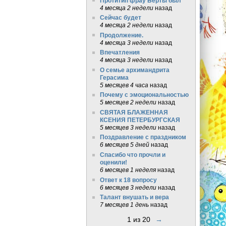
Протитип фрау Берты был
4 месяца 2 недели
назад
Сейчас будет
4 месяца 2 недели
назад
Продолжение.
4 месяца 3 недели
назад
Впечатления
4 месяца 3 недели
назад
О семье архимандрита
Герасима
5 месяцев 4 часа
назад
Почему с эмоциональностью
5 месяцев 2 недели
назад
СВЯТАЯ БЛАЖЕННАЯ
КСЕНИЯ ПЕТЕРБУРГСКАЯ
5 месяцев 3 недели
назад
Поздравление с праздником
6 месяцев 5 дней
назад
Спасибо что прочли и
оценили!
6 месяцев 1 неделя
назад
Ответ к 18 вопросу
6 месяцев 3 недели
назад
Талант внушать и вера
7 месяцев 1 день
назад
1 из 20
→