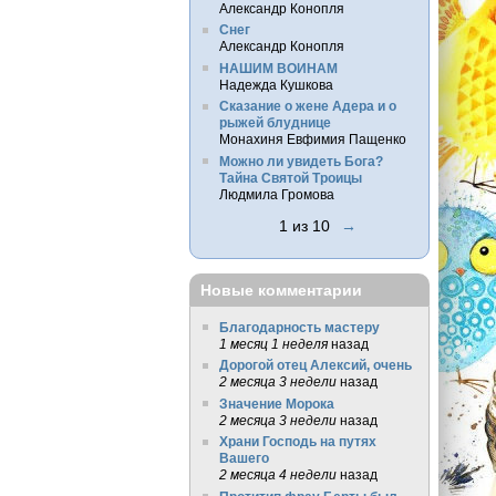
Александр Конопля
Снег
Александр Конопля
НАШИМ ВОИНАМ
Надежда Кушкова
Сказание о жене Адера и о
рыжей блуднице
Монахиня Евфимия Пащенко
Можно ли увидеть Бога?
Тайна Святой Троицы
Людмила Громова
1 из 10
→
Новые комментарии
Благодарность мастеру
1 месяц 1 неделя
назад
Дорогой отец Алексий, очень
2 месяца 3 недели
назад
Значение Морока
2 месяца 3 недели
назад
Храни Господь на путях
Вашего
2 месяца 4 недели
назад