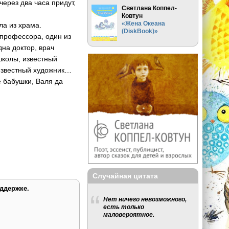
через два часа придут,
Светлана Коппел-
Ковтун
«Жена Океана
ла из храма.
(DiskBook)»
 профессора, один из
на доктор, врач
школы, известный
 известный художник…
е бабушки, Валя да
Случайная цитата
ддержке.
Нет ничего невозможного,
есть только
маловероятное.