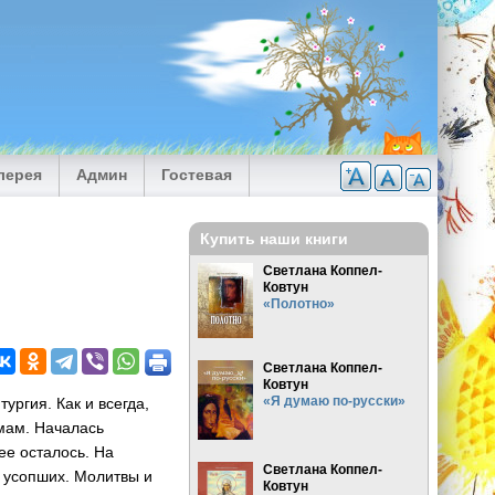
лерея
Админ
Гостевая
Купить наши книги
Светлана Коппел-
Ковтун
«Полотно»
Светлана Коппел-
Ковтун
«Я думаю по-русски»
ургия. Как и всегда,
мам. Началась
ее осталось. На
Светлана Коппел-
б усопших. Молитвы и
Ковтун