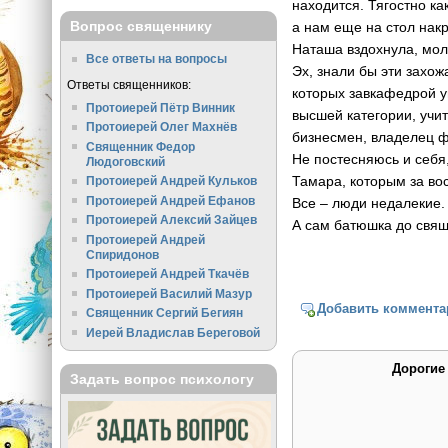
находится. Тягостно ка
Вопрос священнику
а нам еще на стол нак
Наташа вздохнула, молч
Все ответы на вопросы
Эх, знали бы эти захож
Ответы священников:
которых завкафедрой у
Протоиерей Пётр Винник
высшей категории, учи
Протоиерей Олег Махнёв
бизнесмен, владелец ф
Священник Федор
Не постесняюсь и себя,
Людоговский
Тамара, которым за во
Протоиерей Андрей Кульков
Протоиерей Андрей Ефанов
Все – люди недалекие
Протоиерей Алексий Зайцев
А сам батюшка до свящ
Протоиерей Андрей
Спиридонов
Протоиерей Андрей Ткачёв
Протоиерей Василий Мазур
Добавить коммента
Священник Сергий Бегиян
Иерей Владислав Береговой
Дорогие
Задать вопрос психологу