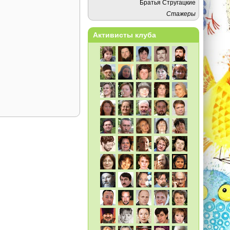
Братья Стругацкие
Стажеры
Активисты клуба