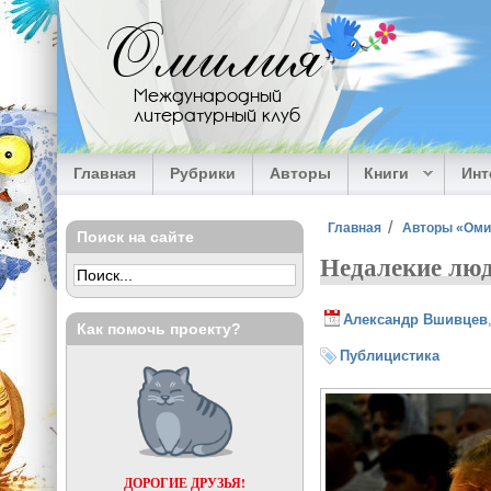
Перейти к основному содержанию
Омилия
Международный
литературный клуб
Главная
Рубрики
Авторы
Книги
Ин
Вы здесь
Главная
Авторы «Ом
Поиск на сайте
Недалекие лю
Александр Вшивцев
Как помочь проекту?
Публицистика
ДОРОГИЕ ДРУЗЬЯ!