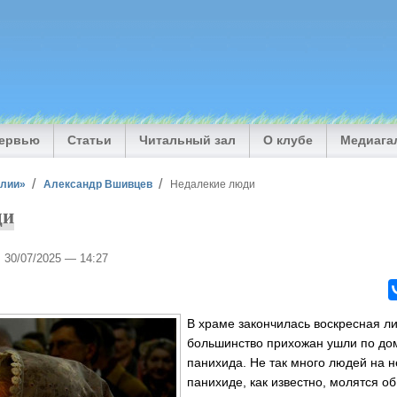
тервью
Статьи
Читальный зал
О клубе
Медиага
илии»
Александр Вшивцев
Недалекие люди
ди
, 30/07/2025 — 14:27
В храме закончилась воскресная лит
большинство прихожан ушли по до
панихида. Не так много людей на н
панихиде, как известно, молятся о