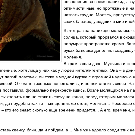
песнопения во время панихиды звуч
оптимистичные, но протяжные и на
назвать трудно. Молясь, присутст
своих близких, ушедших в мир иной
В этот раз на панихиде молились ч
солнца, который прорвался в окош
полумрак пространства храма. Запа
руках батюшки дополнял создавшу
моления.
В храм зашли двое. Мужчина и жен
ленные, хотя лица у них как у людей интеллигентных. Она – в джи
нут легкий платочек, он тоже в модной куртке с огромной надписью 
 свечей. О чем-то тихонько пошептались, и пошли ставить свечи. Н
е поставили, формально перекрестившись. Возле молящихся на па
сь: ставить или не ставить свечу на канон, перед которым молилс
ли, да неудобно как-то – священник же стоит, молится… Нехорошо 
– кто его знает, сколько еще времени придется... А его, времени, и
 ставь свечку, блин, да и пойдем, а… Мне уж надоело среди этих н