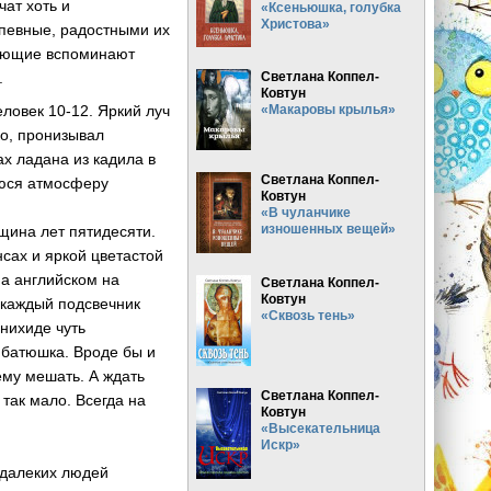
ат хоть и
«Ксеньюшка, голубка
Христова»
певные, радостными их
вующие вспоминают
.
Светлана Коппел-
Ковтун
еловек 10-12. Яркий луч
«Макаровы крылья»
ко, пронизывал
х ладана из кадила в
Светлана Коппел-
юся атмосферу
Ковтун
«В чуланчике
изношенных вещей»
щина лет пятидесяти.
нсах и яркой цветастой
на английском на
Светлана Коппел-
Ковтун
а каждый подсвечник
«Сквозь тень»
нихиде чуть
я батюшка. Вроде бы и
ему мешать. А ждать
Светлана Коппел-
 так мало. Всегда на
Ковтун
«Высекательница
Искр»
едалеких людей