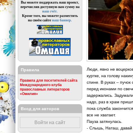
Вы можете поддержать наш проект,
перечислив доступную вам сумму на
наш счёт.
Кроме того, вы можете разместить
на своём сайте
наш баннер.
Люди, явно не воцерков
Правила
куртке, на голову наки
Правила для посетителей сайта
спине. В руках – пучок
Международного клуба
перед иконами по свеч
православных литераторов
«Омилия»
задержались. Задумали
надо, раз в храм приш
пока служба закончится 
Вход для авторов
все не хватает.
Пауза затянулась.
Войти на сайт
- Слышь, Наташ, давай