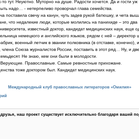
к-то тут. Неуютно. Муторно на душе. Радости хочется. Да и гости уж 
рыть надо… - нетерпеливо проворчал глава семейства.
а поставила свечу на канун, чуть задев рукой батюшку, и чета выш
ане, что недалекие люди, которые молились на панихиде – это два
ниверситета, известный доктор, кандидат медицинских наук, еще од
тельница немецкого и английского языков, рядом с ней – директор 
абрик, военный летчик в звании полковника (в отставке, конечно),
 члена Союза журналистов России, поставить в этот ряд… Ну, и дв
семьдесят. Не знаю, кем они были в молодости.
. Верующие. Православные. Самые ревностные прихожане.
енства тоже доктором был. Кандидат медицинских наук.
Международный клуб православных литераторов «Омилия»
рий
 друзья, наш проект существует исключительно благодаря вашей по