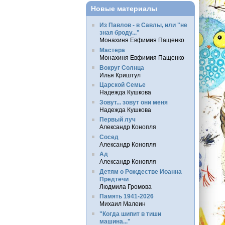
Новые материалы
Из Павлов - в Савлы, или "не
зная броду..."
Монахиня Евфимия Пащенко
Мастера
Монахиня Евфимия Пащенко
Вокруг Солнца
Илья Криштул
Царской Семье
Надежда Кушкова
Зовут... зовут они меня
Надежда Кушкова
Первый луч
Александр Конопля
Сосед
Александр Конопля
Ад
Александр Конопля
Детям о Рождестве Иоанна
Предтечи
Людмила Громова
Память 1941-2026
Михаил Малеин
"Когда шипит в тиши
машина..."