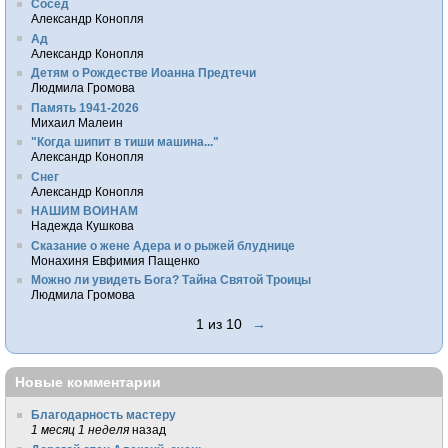
Сосед
Александр Конопля
Ад
Александр Конопля
Детям о Рождестве Иоанна Предтечи
Людмила Громова
Память 1941-2026
Михаил Малеин
"Когда шипит в тиши машина..."
Александр Конопля
Снег
Александр Конопля
НАШИМ ВОИНАМ
Надежда Кушкова
Сказание о жене Адера и о рыжей блуднице
Монахиня Евфимия Пащенко
Можно ли увидеть Бога? Тайна Святой Троицы
Людмила Громова
1 из 10
→
Новые комментарии
Благодарность мастеру
1 месяц 1 неделя
назад