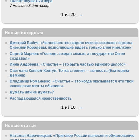
Талант внушать и вера
7 месяцев 3 дня
назад
1 из 20
→
Новые интервью
Дмитрий Бабич: «Человечество надело очки из осколков зеркала
Снежной Королевы, позволяющие видеть только злое и мелкое»
Сергей Марнов: «Господь создал семью, а государство Он не
создавал»
Инна Андреева: «Счастье – это быть частью единого целого»
Светлана Коппел-Ковтун: Точка стояния — вечность (Екатерина
Демина)
Владимир Романенко: «Счастье – это когда оказывается что твои
юношеские мечты сбылись»
Думать или не думать?
Распадающаяся нравственность
1 из 10
→
Новые статьи
Наталья Нарочницкая: «Приговор России вынесен и обжалованию