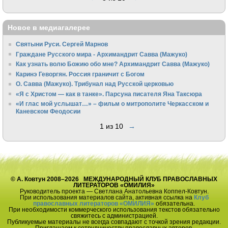
Новое в медиагалерее
Святыни Руси. Сергей Марнов
Граждане Русского мира - Архимандрит Савва (Мажуко)
Как узнать волю Божию обо мне? Архимандрит Савва (Мажуко)
Каринэ Геворгян. Россия граничит с Богом
О. Савва (Мажуко). Трибунал над Русской церковью
«Я с Христом — как в танке». Парсуна писателя Яна Таксюра
«И глас мой услышат…» – фильм о митрополите Черкасском и
Каневском Феодосии
1 из 10
→
© А. Ковтун 2008–2026 МЕЖДУНАРОДНЫЙ КЛУБ ПРАВОСЛАВНЫХ
ЛИТЕРАТОРОВ «ОМИЛИЯ»
Руководитель проекта — Светлана Анатольевна Коппел-Ковтун.
При использования материалов сайта, активная ссылка на
Клуб
православных литераторов «ОМИЛИЯ»
обязательна.
При необходимости коммерческого использования текстов обязательно
свяжитесь с администрацией.
Публикуемые материалы не всегда совпадают с точкой зрения редакции.
Приглашаем к сотрудничеству православных авторов.