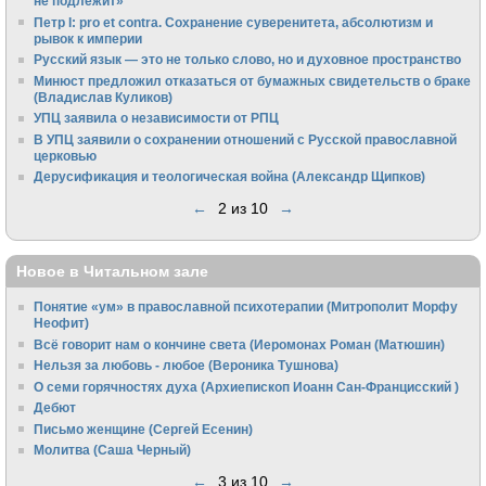
не подлежит»
Петр I: pro et contra. Сохранение суверенитета, абсолютизм и
рывок к империи
Русский язык — это не только слово, но и духовное пространство
Минюст предложил отказаться от бумажных свидетельств о браке
(Владислав Куликов)
УПЦ заявила о независимости от РПЦ
В УПЦ заявили о сохранении отношений с Русской православной
церковью
Дерусификация и теологическая война (Александр Щипков)
←
2 из 10
→
Новое в Читальном зале
Понятие «ум» в православной психотерапии (Митрополит Морфу
Неофит)
Всё говорит нам о кончине света (Иеромонах Роман (Матюшин)
Нельзя за любовь - любое (Вероника Тушнова)
О семи горячностях духа (Архиепископ Иоанн Сан-Францисский )
Дебют
Письмо женщине (Сергей Есенин)
Молитва (Саша Черный)
←
3 из 10
→