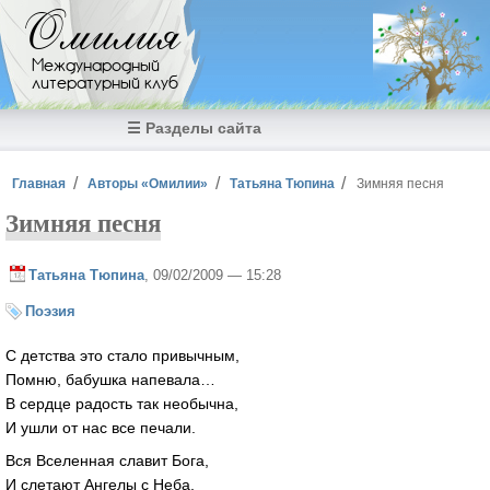
Перейти к основному содержанию
Омилия
Международный
литературный клуб
☰ Разделы сайта
Вы здесь
Главная
Авторы «Омилии»
Татьяна Тюпина
Зимняя песня
Зимняя песня
Татьяна Тюпина
, 09/02/2009 — 15:28
Поэзия
С детства это стало привычным,
Помню, бабушка напевала…
В сердце радость так необычна,
И ушли от нас все печали.
Вся Вселенная славит Бога,
И слетают Ангелы с Неба,