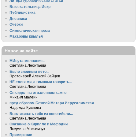
Литературоведческие статьи
Высекательница Искр
Публицистика
Дневники
Очерки
Символическая проза
Макаровы крылья
Новое на сайте
МИнута молчания...
Светлана Леонтьева
Было знойным лето...
Протоиерей Алексий Зайцев
НЕ словами, а гимнами говорить...
Светлана Леонтьева
Он сидел на отваленном камне
Михаил Малеин
пред образом Божией Матери Иерусалимская
Надежда Кушкова
Выкликивать тебя из непогибели...
Светлана Леонтьева
Сказание о Кирилле и Мефодии
Людмила Максимчук
Примирение