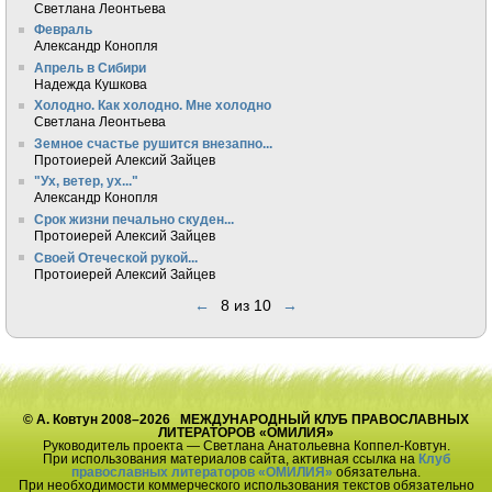
Светлана Леонтьева
Февраль
Александр Конопля
Апрель в Сибири
Надежда Кушкова
Холодно. Как холодно. Мне холодно
Светлана Леонтьева
Земное счастье рушится внезапно...
Протоиерей Алексий Зайцев
"Ух, ветер, ух..."
Александр Конопля
Срок жизни печально скуден...
Протоиерей Алексий Зайцев
Своей Отеческой рукой...
Протоиерей Алексий Зайцев
←
8 из 10
→
© А. Ковтун 2008–2026 МЕЖДУНАРОДНЫЙ КЛУБ ПРАВОСЛАВНЫХ
ЛИТЕРАТОРОВ «ОМИЛИЯ»
Руководитель проекта — Светлана Анатольевна Коппел-Ковтун.
При использования материалов сайта, активная ссылка на
Клуб
православных литераторов «ОМИЛИЯ»
обязательна.
При необходимости коммерческого использования текстов обязательно