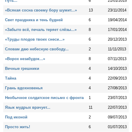
Путь...
6
21/01/2015
«Всякая сосна своему бору шумит...»
13
23/11/2014
Свет праздника и тень будней
6
19/04/2014
«Забыто всё, печаль теряет слёзы...»
8
17/01/2014
«Труды плодов твоих снеси...»
6
20/12/2013
Словам даю небесную свободу...
2
11/11/2013
«Ворох незабудок...»
8
07/11/2013
Вечные грешники
4
14/10/2013
Тайна
4
22/09/2013
Грань вдохновенья
4
27/08/2013
Необычное солдатское письмо с фронта
1
23/07/2013
Язык мудрых врачует...
11
22/07/2013
Под иконой
2
09/07/2013
Просто жить!
6
01/07/2013