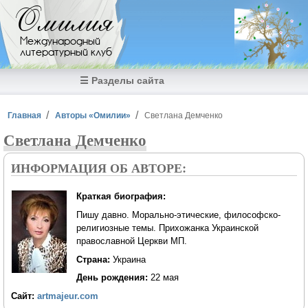
Перейти к основному содержанию
Омилия
Международный
литературный клуб
☰ Разделы сайта
Вы здесь
Главная
Авторы «Омилии»
Светлана Демченко
Светлана Демченко
ИНФОРМАЦИЯ ОБ АВТОРЕ:
Краткая биография:
Пишу давно. Морально-этические, философско-
религиозные темы. Прихожанка Украинской
православной Церкви МП.
Страна:
Украина
День рождения:
22 мая
Сайт:
artmajeur.com