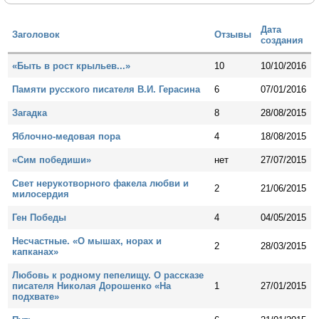
Дата
Заголовок
Отзывы
создания
«Быть в рост крыльев...»
10
10/10/2016
Памяти русского писателя В.И. Герасина
6
07/01/2016
Загадка
8
28/08/2015
Яблочно-медовая пора
4
18/08/2015
«Сим победиши»
нет
27/07/2015
Свет нерукотворного факела любви и
2
21/06/2015
милосердия
Ген Победы
4
04/05/2015
Несчастные. «О мышах, норах и
2
28/03/2015
капканах»
Любовь к родному пепелищу. О рассказе
писателя Николая Дорошенко «На
1
27/01/2015
подхвате»