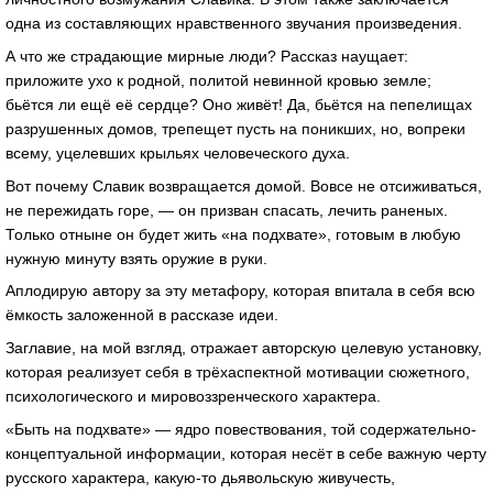
одна из составляющих нравственного звучания произведения.
А что же страдающие мирные люди? Рассказ наущает:
приложите ухо к родной, политой невинной кровью земле;
бьётся ли ещё её сердце? Оно живёт! Да, бьётся на пепелищах
разрушенных домов, трепещет пусть на поникших, но, вопреки
всему, уцелевших крыльях человеческого духа.
Вот почему Славик возвращается домой. Вовсе не отсиживаться,
не пережидать горе, — он призван спасать, лечить раненых.
Только отныне он будет жить «на подхвате», готовым в любую
нужную минуту взять оружие в руки.
Аплодирую автору за эту метафору, которая впитала в себя всю
ёмкость заложенной в рассказе идеи.
Заглавие, на мой взгляд, отражает авторскую целевую установку,
которая реализует себя в трёхаспектной мотивации сюжетного,
психологического и мировоззренческого характера.
«Быть на подхвате» — ядро повествования, той содержательно-
концептуальной информации, которая несёт в себе важную черту
русского характера, какую-то дьявольскую живучесть,