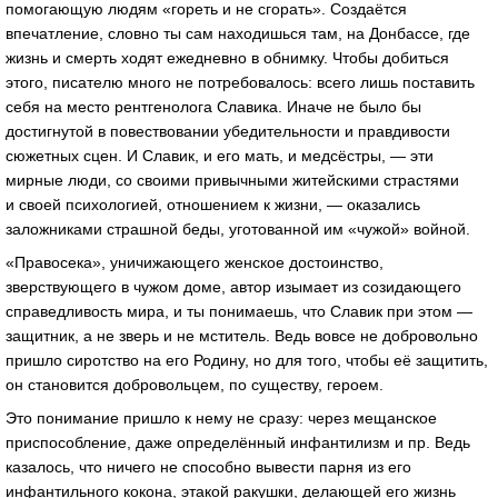
помогающую людям «гореть и не сгорать». Создаётся
впечатление, словно ты сам находишься там, на Донбассе, где
жизнь и смерть ходят ежедневно в обнимку. Чтобы добиться
этого, писателю много не потребовалось: всего лишь поставить
себя на место рентгенолога Славика. Иначе не было бы
достигнутой в повествовании убедительности и правдивости
сюжетных сцен. И Славик, и его мать, и медсёстры, — эти
мирные люди, со своими привычными житейскими страстями
и своей психологией, отношением к жизни, — оказались
заложниками страшной беды, уготованной им «чужой» войной.
«Правосека», уничижающего женское достоинство,
зверствующего в чужом доме, автор изымает из созидающего
справедливость мира, и ты понимаешь, что Славик при этом —
защитник, а не зверь и не мститель. Ведь вовсе не добровольно
пришло сиротство на его Родину, но для того, чтобы её защитить,
он становится добровольцем, по существу, героем.
Это понимание пришло к нему не сразу: через мещанское
приспособление, даже определённый инфантилизм и пр. Ведь
казалось, что ничего не способно вывести парня из его
инфантильного кокона, этакой ракушки, делающей его жизнь