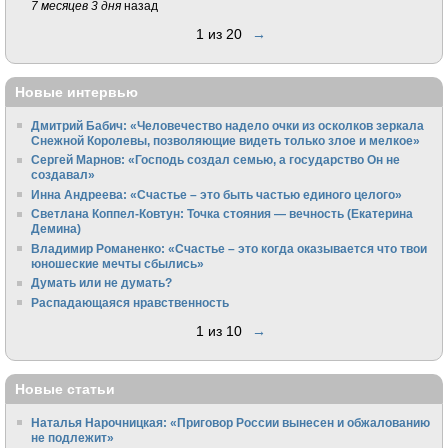
7 месяцев 3 дня
назад
1 из 20
→
Новые интервью
Дмитрий Бабич: «Человечество надело очки из осколков зеркала
Снежной Королевы, позволяющие видеть только злое и мелкое»
Сергей Марнов: «Господь создал семью, а государство Он не
создавал»
Инна Андреева: «Счастье – это быть частью единого целого»
Светлана Коппел-Ковтун: Точка стояния — вечность (Екатерина
Демина)
Владимир Романенко: «Счастье – это когда оказывается что твои
юношеские мечты сбылись»
Думать или не думать?
Распадающаяся нравственность
1 из 10
→
Новые статьи
Наталья Нарочницкая: «Приговор России вынесен и обжалованию
не подлежит»