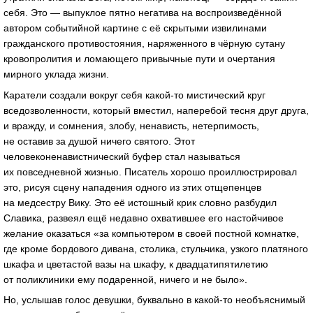
себя. Это — выпуклое пятно негатива на воспроизведённой
автором событийной картине с её скрытыми извилинами
гражданского противостояния, наряженного в чёрную сутану
кровопролития и ломающего привычные пути и очертания
мирного уклада жизни.
Каратели создали вокруг себя какой-то мистический круг
вседозволенности, который вместил, наперебой тесня друг друга,
и вражду, и сомнения, злобу, ненависть, нетерпимость,
не оставив за душой ничего святого. Этот
человеконенавистнический буфер стал называться
их повседневной жизнью. Писатель хорошо проиллюстрировал
это, рисуя сцену нападения одного из этих отщепенцев
на медсестру Вику. Это её истошный крик словно разбудил
Славика, развеял ещё недавно охватившее его настойчивое
желание оказаться «за компьютером в своей постной комнатке,
где кроме бордового дивана, столика, стульчика, узкого платяного
шкафа и цветастой вазы на шкафу, к двадцатипятилетию
от поликлиники ему подаренной, ничего и не было».
Но, услышав голос девушки, буквально в какой-то необъяснимый