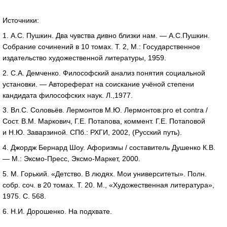
Источники:
1. А.С. Пушкин. Два чувства дивно близки нам. — А.С.Пушкин.
Собрание сочинений в 10 томах. Т. 2, М.: Государственное
издательство художественной литературы, 1959.
2. С.А. Демченко. Философский анализ понятия социальной
установки. — Автореферат на соискание учёной степени
кандидата философских наук. Л.,1977.
3. Вл.С. Соловьёв. Лермонтов М.Ю. Лермонтов:pro et contra /
Cост. В.М. Маркович, Г.Е. Потапова, коммент. Г.Е. Потаповой
и Н.Ю. Заварзиной. СПб.: РХГИ, 2002, (Русский путь).
4. Джордж Бернард Шоу. Афоризмы / составитель Душенко К.В.
— М.: Эксмо-Пресс, Эксмо-Маркет, 2000.
5. М. Горький. «Детство. В людях. Мои университеты». Полн.
собр. соч. в 20 томах. Т. 20. М., «Художественная литература»,
1975. С. 568.
6. Н.И. Дорошенко. На подхвате.