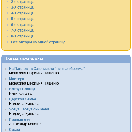
2-я страница
3-я страница
4-я страница
5-я страница
6-я страница
7-я страница
8-я страница
Все авторы на одной странице
Новые материалы
Из Павлов - в Савлы, или "не зная броду..."
Монахиня Евфимия Пащенко
Мастера
Монахиня Евфимия Пащенко
Вокруг Солнца
Илья Криштул
Царской Семье
Надежда Кушкова
Зовут... зовут они меня
Надежда Кушкова
Первый луч
Александр Конопля
Сосед