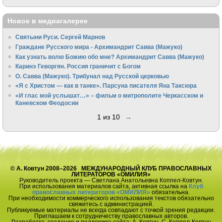
Новое в медиагалерее
Святыни Руси. Сергей Марнов
Граждане Русского мира - Архимандрит Савва (Мажуко)
Как узнать волю Божию обо мне? Архимандрит Савва (Мажуко)
Каринэ Геворгян. Россия граничит с Богом
О. Савва (Мажуко). Трибунал над Русской церковью
«Я с Христом — как в танке». Парсуна писателя Яна Таксюра
«И глас мой услышат…» – фильм о митрополите Черкасском и
Каневском Феодосии
1 из 10
→
© А. Ковтун 2008–2026 МЕЖДУНАРОДНЫЙ КЛУБ ПРАВОСЛАВНЫХ
ЛИТЕРАТОРОВ «ОМИЛИЯ»
Руководитель проекта — Светлана Анатольевна Коппел-Ковтун.
При использования материалов сайта, активная ссылка на
Клуб
православных литераторов «ОМИЛИЯ»
обязательна.
При необходимости коммерческого использования текстов обязательно
свяжитесь с администрацией.
Публикуемые материалы не всегда совпадают с точкой зрения редакции.
Приглашаем к сотрудничеству православных авторов.
Разработка, создание и поддержка сайта: А. Ковтун, С. Коппел-Ковтун