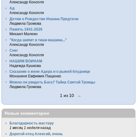
Александр Конопля
Ад
Александр Конопля
Детям о Рождестве Иоанна Предтечи
Людмила Громова
Память 1941-2026
Михаил Малеин
"Когда шипит в тиши машина..."
Александр Конопля
Снег
Александр Конопля
НАШИМ ВОИНАМ
Надежда Кушкова
Сказание о жене Адера и о рыжей блуднице
Монахиня Евфимия Пащенко
Можно ли увидеть Бога? Тайна Святой Троицы
Людмила Громова
1 из 10
→
Новые комментарии
Благодарность мастеру
1 месяц 1 неделя
назад
Дорогой отец Алексий, очень