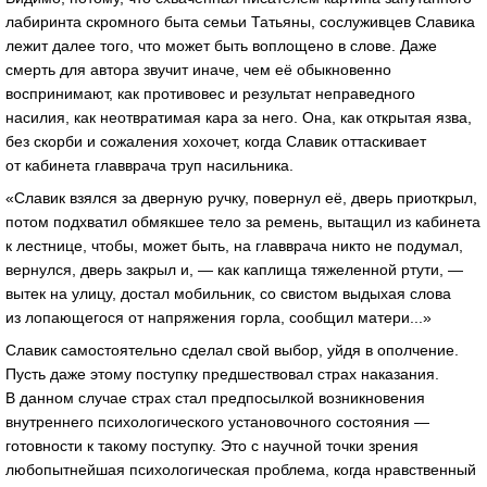
лабиринта скромного быта семьи Татьяны, сослуживцев Славика
лежит далее того, что может быть воплощено в слове. Даже
смерть для автора звучит иначе, чем её обыкновенно
воспринимают, как противовес и результат неправедного
насилия, как неотвратимая кара за него. Она, как открытая язва,
без скорби и сожаления хохочет, когда Славик оттаскивает
от кабинета главврача труп насильника.
«Славик взялся за дверную ручку, повернул её, дверь приоткрыл,
потом подхватил обмякшее тело за ремень, вытащил из кабинета
к лестнице, чтобы, может быть, на главврача никто не подумал,
вернулся, дверь закрыл и, — как каплища тяжеленной ртути, —
вытек на улицу, достал мобильник, со свистом выдыхая слова
из лопающегося от напряжения горла, сообщил матери...»
Славик самостоятельно сделал свой выбор, уйдя в ополчение.
Пусть даже этому поступку предшествовал страх наказания.
В данном случае страх стал предпосылкой возникновения
внутреннего психологического установочного состояния —
готовности к такому поступку. Это с научной точки зрения
любопытнейшая психологическая проблема, когда нравственный