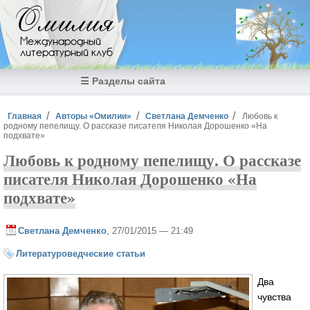
Перейти к основному содержанию
Омилия
Международный
литературный клуб
☰ Разделы сайта
Вы здесь
Главная
Авторы «Омилии»
Светлана Демченко
Любовь к
родному пепелищу. О рассказе писателя Николая Дорошенко «На
подхвате»
Любовь к родному пепелищу. О рассказе
писателя Николая Дорошенко «На
подхвате»
Светлана Демченко
, 27/01/2015 — 21:49
Литературоведческие статьи
Два
чувства