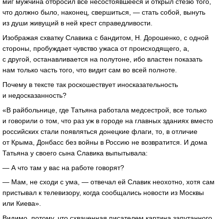
миг мужчина отбросил всё несостоявшееся и открыл стезю того,
что должно было, наконец, свершиться, — стать собой, вынуть
из души живущий в ней крест справедливости.
Изображая схватку Славика с бандитом, Н. Дорошенко, с одной
стороны, пробуждает чувство ужаса от происходящего, а,
с другой, останавливается на полутоне, ибо властен показать
нам только часть того, что видит сам во всей полноте.
Почему в тексте так роскошествует иносказательность
и недосказанность?
«В райбольнице, где Татьяна работала медсестрой, все только
и говорили о том, что раз уж в городе на главных зданиях вместо
российских стали появляться донецкие флаги, то, в отличие
от Крыма, Донбасс без войны в Россию не возвратится. И дома
Татьяна у своего сына Славика выпытывала:
— А что там у вас на работе говорят?
— Мам, не сходи с ума, — отвечал ей Славик неохотно, хотя сам
пристывал к телевизору, когда сообщались новости из Москвы
или Киева».
Видимо, потому, что схваченная писателем картина запутанного