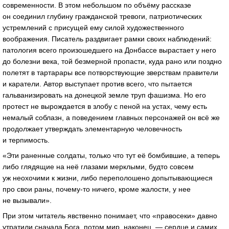
современности. В этом небольшом по объёму рассказе
он соединил глубину гражданской тревоги, патриотических
устремлений с присущей ему силой художественного
воображения. Писатель раздвигает рамки своих наблюдений:
патология всего произошедшего на Донбассе вырастает у него
до болезни века, той безмерной пропасти, куда рано или поздно
полетят в тартарары все потворствующие зверствам правители
и каратели. Автор выступает против всего, что пытается
гальванизировать на донецкой земле труп фашизма. Но его
протест не вырождается в злобу с пеной на устах, чему есть
немалый соблазн, а поведением главных персонажей он всё же
продолжает утверждать элементарную человечность
и терпимость.
«Эти раненные солдаты, только что тут её бомбившие, а теперь
либо глядящие на неё глазами мерклыми, будто совсем
уж неохочими к жизни, либо переполошено допытывающиеся
про свои раны, почему-то ничего, кроме жалости, у нее
не вызывали».
При этом читатель явственно понимает, что «правосеки» давно
утратили сначала Бога, потом мир, наконец, — сердце и самих