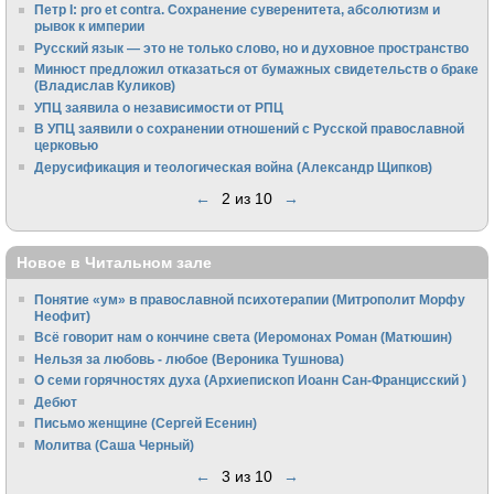
Петр I: pro et contra. Сохранение суверенитета, абсолютизм и
рывок к империи
Русский язык — это не только слово, но и духовное пространство
Минюст предложил отказаться от бумажных свидетельств о браке
(Владислав Куликов)
УПЦ заявила о независимости от РПЦ
В УПЦ заявили о сохранении отношений с Русской православной
церковью
Дерусификация и теологическая война (Александр Щипков)
←
2 из 10
→
Новое в Читальном зале
Понятие «ум» в православной психотерапии (Митрополит Морфу
Неофит)
Всё говорит нам о кончине света (Иеромонах Роман (Матюшин)
Нельзя за любовь - любое (Вероника Тушнова)
О семи горячностях духа (Архиепископ Иоанн Сан-Францисский )
Дебют
Письмо женщине (Сергей Есенин)
Молитва (Саша Черный)
←
3 из 10
→