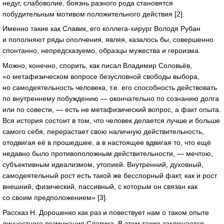
недуг, слабоволие, боязнь разного рода становятся
побудительным мотивом положительного действия [2].
Именно такие как Cлавик, его коллега-хирург Володя Рубан
и пополняют ряды ополчения, являя, казалось бы, совершенно
спонтанно, непредсказуемо, образцы мужества и героизма.
Можно, конечно, спорить, как писал Владимир Соловьёв,
«о метафизическом вопросе безусловной свободы выбора,
но самодеятельность человека, т.е. его способность действовать
по внутреннему побуждению — окончательно по сознанию долга
или по совести, — есть не метафизический вопрос, а факт опыта.
Вся история состоит в том, что человек делается лучше и больше
самого себя, перерастает свою наличную действительность,
отодвигая её в прошедшее, а в настоящее вдвигая то, что ещё
недавно было противоположным действительности, — мечтою,
субъективным идеализмом, утопией. Внутренний, духовный,
самодеятельный рост есть такой же бесспорный факт, как и рост
внешний, физический, пассивный, с которым он связан как
со своим предположением» [3].
Рассказ Н. Дорошенко как раз и повествует нам о таком опыте
личностного возмужания Славика. В этом также заключается