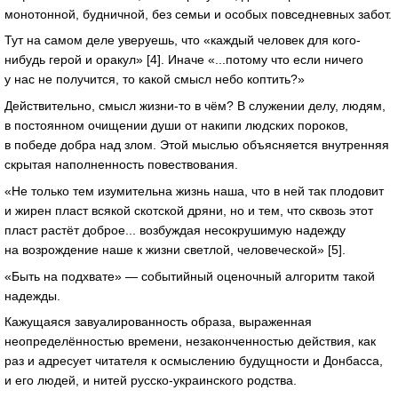
монотонной, будничной, без семьи и особых повседневных забот.
Тут на самом деле уверуешь, что «каждый человек для кого-
нибудь герой и оракул» [4]. Иначе «...потому что если ничего
у нас не получится, то какой смысл небо коптить?»
Действительно, смысл жизни-то в чём? В служении делу, людям,
в постоянном очищении души от накипи людских пороков,
в победе добра над злом. Этой мыслью объясняется внутренняя
скрытая наполненность повествования.
«Не только тем изумительна жизнь наша, что в ней так плодовит
и жирен пласт всякой скотской дряни, но и тем, что сквозь этот
пласт растёт доброе... возбуждая несокрушимую надежду
на возрождение наше к жизни светлой, человеческой» [5].
«Быть на подхвате» — событийный оценочный алгоритм такой
надежды.
Кажущаяся завуалированность образа, выраженная
неопределённостью времени, незаконченностью действия, как
раз и адресует читателя к осмыслению будущности и Донбасса,
и его людей, и нитей русско-украинского родства.