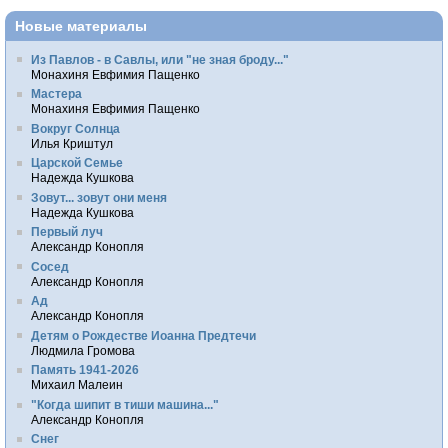
Новые материалы
Из Павлов - в Савлы, или "не зная броду..."
Монахиня Евфимия Пащенко
Мастера
Монахиня Евфимия Пащенко
Вокруг Солнца
Илья Криштул
Царской Семье
Надежда Кушкова
Зовут... зовут они меня
Надежда Кушкова
Первый луч
Александр Конопля
Сосед
Александр Конопля
Ад
Александр Конопля
Детям о Рождестве Иоанна Предтечи
Людмила Громова
Память 1941-2026
Михаил Малеин
"Когда шипит в тиши машина..."
Александр Конопля
Снег