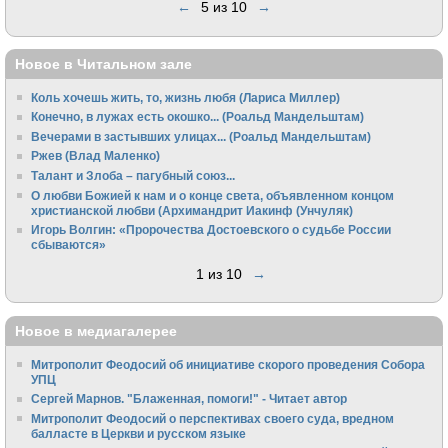
←
5 из 10
→
Новое в Читальном зале
Коль хочешь жить, то, жизнь любя (Лариса Миллер)
Конечно, в лужах есть окошко... (Роальд Мандельштам)
Вечерами в застывших улицах... (Роальд Мандельштам)
Ржев (Влад Маленко)
Талант и Злоба – пагубный союз...
О любви Божией к нам и о конце света, объявленном концом
христианской любви (Архимандрит Иакинф (Унчуляк)
Игорь Волгин: «Пророчества Достоевского о судьбе России
сбываются»
1 из 10
→
Новое в медиагалерее
Митрополит Феодосий об инициативе скорого проведения Собора
УПЦ
Сергей Марнов. "Блаженная, помоги!" - Читает автор
Митрополит Феодосий о перспективах своего суда, вредном
балласте в Церкви и русском языке