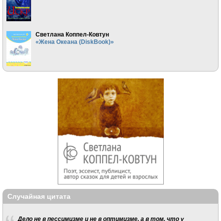
Светлана Коппел-Ковтун
«Жена Океана (DiskBook)»
Случайная цитата
Дело не в пессимизме и не в оптимизме, а в том, что у