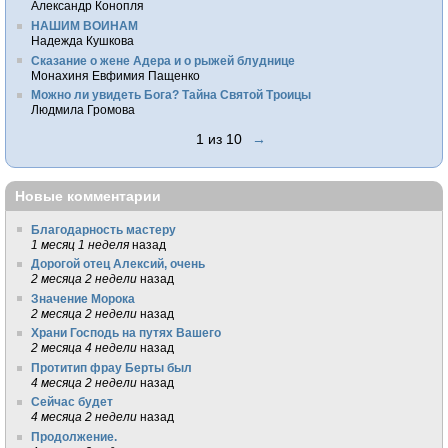
Александр Конопля
НАШИМ ВОИНАМ
Надежда Кушкова
Сказание о жене Адера и о рыжей блуднице
Монахиня Евфимия Пащенко
Можно ли увидеть Бога? Тайна Святой Троицы
Людмила Громова
1 из 10
→
Новые комментарии
Благодарность мастеру
1 месяц 1 неделя
назад
Дорогой отец Алексий, очень
2 месяца 2 недели
назад
Значение Морока
2 месяца 2 недели
назад
Храни Господь на путях Вашего
2 месяца 4 недели
назад
Протитип фрау Берты был
4 месяца 2 недели
назад
Сейчас будет
4 месяца 2 недели
назад
Продолжение.