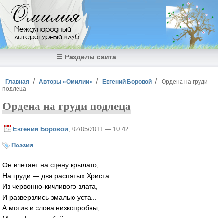
Перейти к основному содержанию
Омилия
Международный
литературный клуб
☰ Разделы сайта
Вы здесь
Главная
Авторы «Омилии»
Евгений Боровой
Ордена на груди
подлеца
Ордена на груди подлеца
Евгений Боровой
, 02/05/2011 — 10:42
Поэзия
Он влетает на сцену крылато,
На груди — два распятых Христа
Из червонно-кичливого злата,
И разверзлись эмалью уста...
А мотив и слова низкопробны,