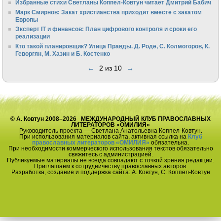
Избранные стихи Светланы Коппел-Ковтун читает Дмитрий Бабич
Марк Смирнов: Закат христианства приходит вместе с закатом
Европы
Эксперт IT и финансов: План цифрового контроля и сроки его
реализации
Кто такой планировщик? Улица Правды. Д. Роде, С. Колмогоров, К.
Геворгян, М. Хазин и Б. Костенко
←
2 из 10
→
© А. Ковтун 2008–2026 МЕЖДУНАРОДНЫЙ КЛУБ ПРАВОСЛАВНЫХ
ЛИТЕРАТОРОВ «ОМИЛИЯ»
Руководитель проекта — Светлана Анатольевна Коппел-Ковтун.
При использования материалов сайта, активная ссылка на
Клуб
православных литераторов «ОМИЛИЯ»
обязательна.
При необходимости коммерческого использования текстов обязательно
свяжитесь с администрацией.
Публикуемые материалы не всегда совпадают с точкой зрения редакции.
Приглашаем к сотрудничеству православных авторов.
Разработка, создание и поддержка сайта: А. Ковтун, С. Коппел-Ковтун