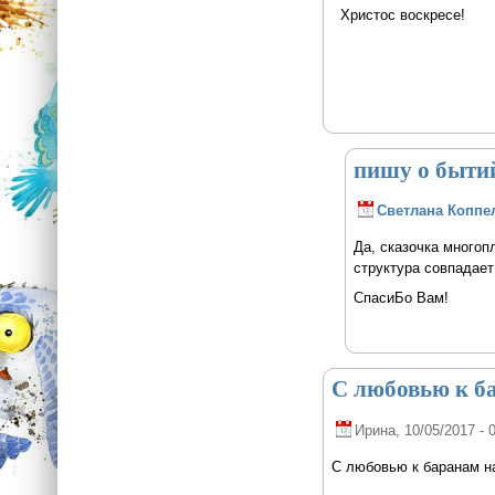
Христос воскресе!
пишу о быти
Светлана Коппе
Да, сказочка многоп
структура совпадает
СпасиБо Вам!
С любовью к б
Ирина
, 10/05/2017 - 
С любовью к баранам на