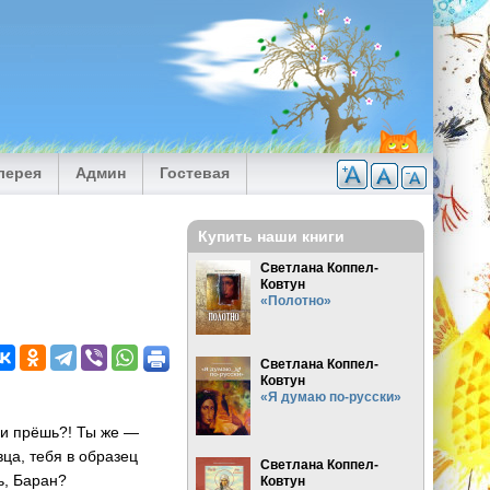
лерея
Админ
Гостевая
Купить наши книги
Светлана Коппел-
Ковтун
«Полотно»
Светлана Коппел-
Ковтун
«Я думаю по-русски»
ми прёшь?! Ты же —
вца, тебя в образец
Светлана Коппел-
ть, Баран?
Ковтун