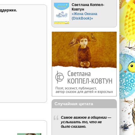
Светлана Коппел-
Ковтун
ддержке.
«Жена Океана
(DiskBook)»
Случайная цитата
Самое важное в общении —
услышать то, что не
было сказано.