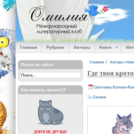
Перейти к основному содержанию
Омилия
Международный
литературный клуб
Главная
Рубрики
Авторы
Книги
Ин
Вы здесь
Главная
Авторы «Ом
Поиск на сайте
Где твоя крото
Светлана Коппел-Ко
Как помочь проекту?
Сказки
ДОРОГИЕ ДРУЗЬЯ!