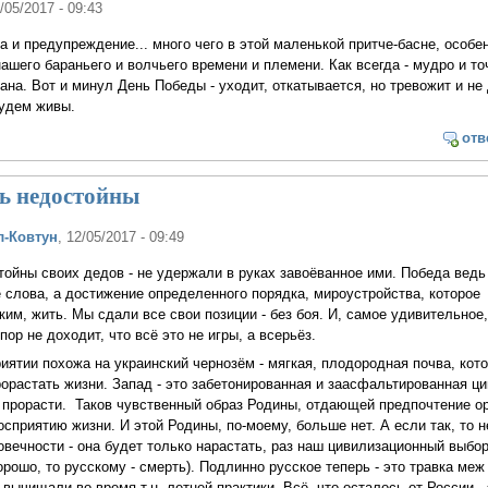
2/05/2017 - 09:43
а и предупреждение... много чего в этой маленькой притче-басне, особе
ашего бараньего и волчьего времени и племени. Как всегда - мудро и то
ана. Вот и минул День Победы - уходит, откатывается, но тревожит и не
будем живы.
отв
ь недостойны
л-Ковтун
, 12/05/2017 - 09:49
ойны своих дедов - не удержали в руках завоёванное ими. Победа ведь
е слова, а достижение определенного порядка, мироустройства, которое
ким, жить. Мы сдали все свои позиции - без боя. И, самое удивительное,
ор не доходит, что всё это не игры, а всерьёз.
иятии похожа на украинский чернозём - мягкая, плодородная почва, кот
орастать жизни. Запад - это забетонированная и заасфальтированная ци
 прорасти. Таков чувственный образ Родины, отдающей предпочтение ор
сприятию жизни. И этой Родины, по-моему, больше нет. А если так, то 
ечности - она будет только нарастать, раз наш цивилизационный выбор
орошо, то русскому - смерть). Подлинно русское теперь - это травка меж
вычищали во время т.н. летней практики. Всё, что осталось от России - 