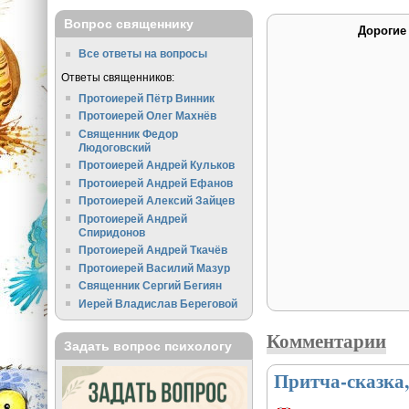
Вопрос священнику
Дорогие
Все ответы на вопросы
Ответы священников:
Протоиерей Пётр Винник
Протоиерей Олег Махнёв
Священник Федор
Людоговский
Протоиерей Андрей Кульков
Протоиерей Андрей Ефанов
Протоиерей Алексий Зайцев
Протоиерей Андрей
Спиридонов
Протоиерей Андрей Ткачёв
Протоиерей Василий Мазур
Священник Сергий Бегиян
Иерей Владислав Береговой
Комментарии
Задать вопрос психологу
Притча-сказка,