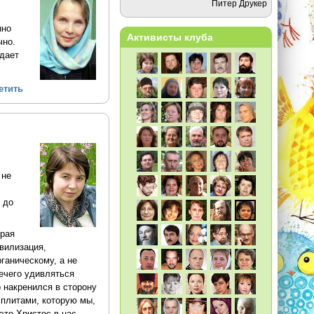
Питер Друкер
нно
Активисты клуба
чно.
 дает
етить
 не
 до
орая
вилизация,
ганическому, а не
нечего удивляться
 накренился в сторону
 плитами, которую мы,
это Христос в нас.