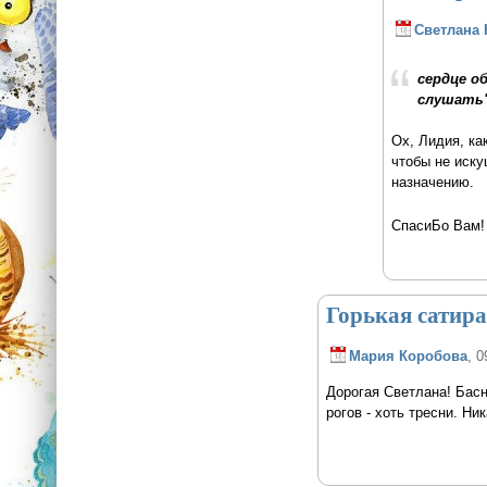
Светлана 
сердце о
слушать".
Ох, Лидия, ка
чтобы не иску
назначению.
СпасиБо Вам
Горькая сатира
Мария Коробова
, 0
Дорогая Светлана! Басня
рогов - хоть тресни. Ни