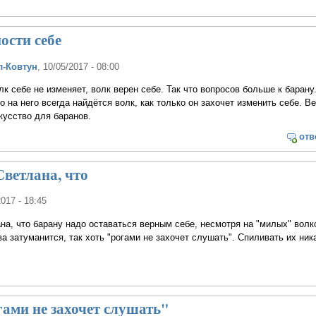
ности себе
л-Ковтун
, 10/05/2017 - 08:00
лк себе не изменяет, волк верен себе. Так что вопросов больше к барану.
о на него всегда найдётся волк, как только он захочет изменить себе. В
кусство для баранов.
отв
Светлана, что
2017 - 18:45
на, что барану надо оставаться верным себе, несмотря на "милых" волк
ва затуманится, так хоть "рогами не захочет слушать". Спиливать их ника
гами не захочет слушать"