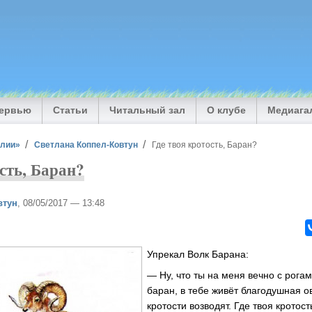
тервью
Статьи
Читальный зал
О клубе
Медиага
илии»
Светлана Коппел-Ковтун
Где твоя кротость, Баран?
сть, Баран?
втун
, 08/05/2017 — 13:48
Упрекал Волк Барана:
— Ну, что ты на меня вечно с рога
баран, в тебе живёт благодушная о
кротости возводят. Где твоя кротос