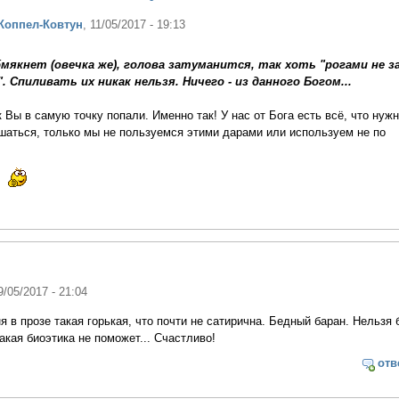
Коппел-Ковтун
, 11/05/2017 - 19:13
бмякнет (овечка же), голова затуманится, так хоть "рогами не з
 Спиливать их никак нельзя. Ничего - из данного Богом...
к Вы в самую точку попали. Именно так! У нас от Бога есть всё, что нужн
шаться, только мы не пользуемся этими дарами или используем не по
!
9/05/2017 - 21:04
 в прозе такая горькая, что почти не сатирична. Бедный баран. Нельзя 
какая биоэтика не поможет... Счастливо!
отв