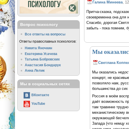
Галина Минеева
, 1
Притча-сказка, подсказк
своевременна она для н
Спасибо, дорогая Светл
Вопрос психологу
забыть - пока помним, 
Все ответы на вопросы
Ответы православных психологов:
Никита Яночкин
Мы оказалис
Екатерина Усачева
Татьяна Бобровских
Светлана Коппе
Анастасия Бондарук
Анна Лелик
Мы оказались недост
концерт, не красивы
позволяло нам, русс
Мы в социальных сетях
большинства до сих п
ВКонтакте
Россия в моём воспр
даёт возможность пр
YouTube
там травинке трудно
механистическому во
окружающей бесчелов
Запада (что немцу х
школьники, нещадно 