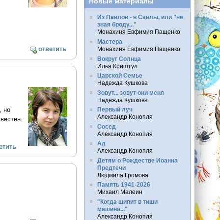
Новые материалы
Из Павлов - в Савлы, или "не
зная броду..."
Монахиня Евфимия Пащенко
Мастера
ответить
Монахиня Евфимия Пащенко
Вокруг Солнца
Илья Криштул
Царской Семье
Надежда Кушкова
Зовут... зовут они меня
Надежда Кушкова
Первый луч
, но
Александр Конопля
вестен.
Сосед
Александр Конопля
Ад
етить
Александр Конопля
Детям о Рождестве Иоанна
Предтечи
Людмила Громова
Память 1941-2026
Михаил Малеин
"Когда шипит в тиши
машина..."
Александр Конопля