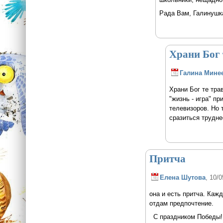
Рада Вам, Галинушк
Храни Бог 
Галина Мине
Храни Бог те трав
"жизнь - игра" п
телевизоров. Но 
сразиться трудн
Притча
Елена Шутова
, 10/0
она и есть притча. Каж
отдам предпочтение.
С праздником Победы!