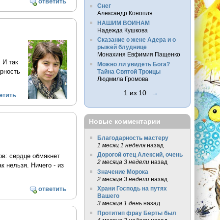
ответить
Снег
Александр Конопля
НАШИМ ВОИНАМ
Надежда Кушкова
Сказание о жене Адера и о
рыжей блуднице
Монахиня Евфимия Пащенко
 И так
Можно ли увидеть Бога?
ерность
Тайна Святой Троицы
Людмила Громова
1 из 10
→
етить
Новые комментарии
Благодарность мастеру
1 месяц 1 неделя
назад
Дорогой отец Алексий, очень
ов: сердце обмякнет
2 месяца 3 недели
назад
к нельзя. Ничего - из
Значение Морока
2 месяца 3 недели
назад
ответить
Храни Господь на путях
Вашего
3 месяца 1 день
назад
Протитип фрау Берты был