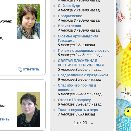
4 месяца 2 недели
назад
Сейчас будет
4 месяца 2 недели
назад
Продолжение.
4 месяца 3 недели
назад
ахочет
Впечатления
4 месяца 3 недели
назад
О семье архимандрита
о,
Герасима
5 месяцев 2 дня
назад
Почему с эмоциональностью
5 месяцев 2 недели
назад
СВЯТАЯ БЛАЖЕННАЯ
КСЕНИЯ ПЕТЕРБУРГСКАЯ
ответить
5 месяцев 3 недели
назад
Поздравление с праздником
6 месяцев 1 неделя
назад
Спасибо что прочли и
оценили!
6 месяцев 2 недели
назад
Ответ к 18 вопросу
6 месяцев 3 недели
назад
без
Талант внушать и вера
7 месяцев 3 дня
назад
етить
1 из 20
→