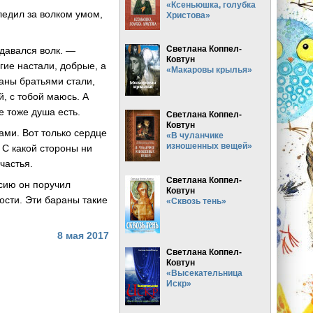
«Ксеньюшка, голубка
ледил за волком умом,
Христова»
Светлана Коппел-
сдавался волк. —
Ковтун
гие настали, добрые, а
«Макаровы крылья»
раны братьями стали,
й, с тобой маюсь. А
е тоже душа есть.
Светлана Коппел-
Ковтун
ами. Вот только сердце
«В чуланчике
изношенных вещей»
. С какой стороны ни
частья.
Светлана Коппел-
ссию он поручил
Ковтун
ости. Эти бараны такие
«Сквозь тень»
8 мая 2017
Светлана Коппел-
Ковтун
«Высекательница
Искр»