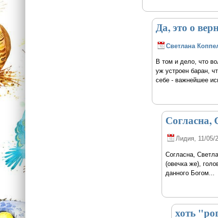
Да, это о вер
Светлана Коппе
В том и дело, что во
уж устроен баран, чт
себе - важнейшее ис
Согласна, 
Лидия
, 11/05/
Согласна, Светла
(овечка же), голо
данного Богом...
хоть "ро