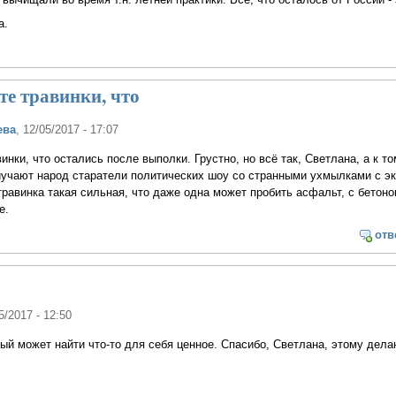
а.
те травинки, что
ева
, 12/05/2017 - 17:07
инки, что остались после выполки. Грустно, но всё так, Светлана, а к то
риучают народ старатели политических шоу со странными ухмылками с э
травинка такая сильная, что даже одна может пробить асфальт, с бетоно
ее.
отв
5/2017 - 12:50
дый может найти что-то для себя ценное. Спасибо, Светлана, этому дела