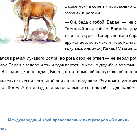
Баран молча сопел и пристально с
глазами и рогами.
— Ой, беда с тобой, Баран! — не 
Отсталый ты какой-то. Времена дру
ты и не в курсе. Теперь волки и ба
дружат вовсю, только я, горемычны
ведь мне одиноко, Баран! У меня ж
ся к речам лукавого Волка, но рога свои не отвёл — не верил рог
тал Баран в голове и так и эдак вертеть мысль о дружбе с волками
Выходило, что он один, Баран, стоит помехой на пути всеобщего с
ил спилить свои рога, чтоб они его не искушали. Эту почётную ми
ов Волку. А тот и рад: спилил рога вместе с головой — для надёжн
Международный клуб православных литераторов «Омилия»
рий