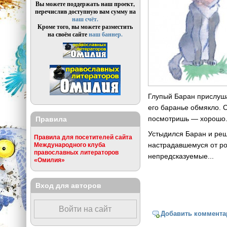
Вы можете поддержать наш проект,
перечислив доступную вам сумму на
наш счёт.
Кроме того, вы можете разместить
на своём сайте
наш баннер.
Глупый Баран прислушал
его баранье обмякло. С
посмотришь — хорошо. 
Правила
Устыдился Баран и реш
Правила для посетителей сайта
настрадавшемуся от рог
Международного клуба
православных литераторов
непредсказуемые...
«Омилия»
Вход для авторов
Войти на сайт
Добавить коммента