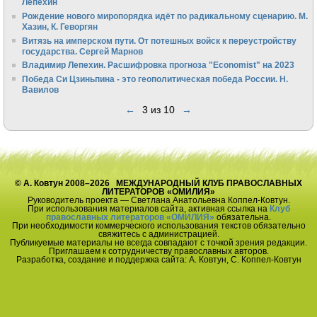
Лепехин
Рождение нового миропорядка идёт по радикальному сценарию. М.
Хазин, К. Геворгян
Витязь на имперском пути. От потешных войск к переустройству
государства. Сергей Марнов
Владимир Лепехин. Расшифровка прогноза "Economist" на 2023
Победа Си Цзиньпина - это геополитическая победа России. Н.
Вавилов
←
3 из 10
→
© А. Ковтун 2008–2026 МЕЖДУНАРОДНЫЙ КЛУБ ПРАВОСЛАВНЫХ
ЛИТЕРАТОРОВ «ОМИЛИЯ»
Руководитель проекта — Светлана Анатольевна Коппел-Ковтун.
При использования материалов сайта, активная ссылка на
Клуб
православных литераторов «ОМИЛИЯ»
обязательна.
При необходимости коммерческого использования текстов обязательно
свяжитесь с администрацией.
Публикуемые материалы не всегда совпадают с точкой зрения редакции.
Приглашаем к сотрудничеству православных авторов.
Разработка, создание и поддержка сайта: А. Ковтун, С. Коппел-Ковтун