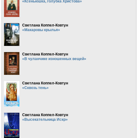
«Ксеньюшка, голубка Христова»
Светлана Коппел-Ковтун
«Макаровы крылья»
Светлана Коппел-Ковтун
«В чуланчике изношенных вещей»
Светлана Коппел-Ковтун
«Сквозь тень»
Светлана Коппел-Ковтун
«Высекательница Искр»