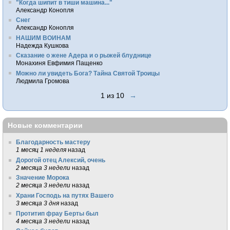
"Когда шипит в тиши машина..."
Александр Конопля
Снег
Александр Конопля
НАШИМ ВОИНАМ
Надежда Кушкова
Сказание о жене Адера и о рыжей блуднице
Монахиня Евфимия Пащенко
Можно ли увидеть Бога? Тайна Святой Троицы
Людмила Громова
1 из 10
→
Новые комментарии
Благодарность мастеру
1 месяц 1 неделя
назад
Дорогой отец Алексий, очень
2 месяца 3 недели
назад
Значение Морока
2 месяца 3 недели
назад
Храни Господь на путях Вашего
3 месяца 3 дня
назад
Протитип фрау Берты был
4 месяца 3 недели
назад