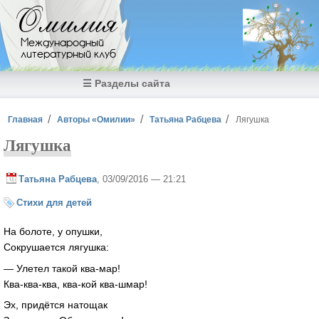
Перейти к основному содержанию
Омилия
Международный
литературный клуб
☰ Разделы сайта
Вы здесь
Главная
Авторы «Омилии»
Татьяна Рабцева
Лягушка
Лягушка
Татьяна Рабцева
, 03/09/2016 — 21:21
Стихи для детей
На болоте, у опушки,
Сокрушается лягушка:
— Улетел такой ква-мар!
Ква-ква-ква, ква-кой ква-шмар!
Эх, придётся натощак