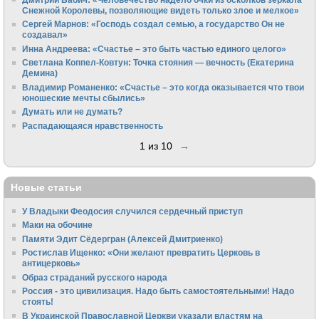
Снежной Королевы, позволяющие видеть только злое и мелкое»
Сергей Марнов: «Господь создал семью, а государство Он не
создавал»
Инна Андреева: «Счастье – это быть частью единого целого»
Светлана Коппел-Ковтун: Точка стояния — вечность (Екатерина
Демина)
Владимир Романенко: «Счастье – это когда оказывается что твои
юношеские мечты сбылись»
Думать или не думать?
Распадающаяся нравственность
1 из 10
→
Новые статьи
У Владыки Феодосия случился сердечный приступ
Маки на обочине
Памяти Эдит Сёдергран (Алексей Дмитриенко)
Ростислав Ищенко: «Они желают превратить Церковь в
антицерковь»
Образ страданий русского народа
Россия - это цивилизация. Надо быть самостоятельными! Надо
стоять!
В Украинской Православной Церкви указали властям на