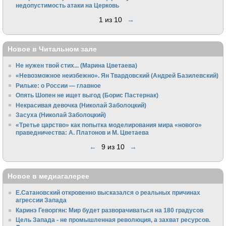
недопустимость атаки на Церковь
1 из 10
→
Новое в Читальном зале
Не нужен твой стих... (Марина Цветаева)
«Невозможное неизбежно». Ян Твардовский (Андрей Базилевский)
Рильке: о России — главное
Опять Шопен не ищет выгод (Борис Пастернак)
Некрасивая девочка (Николай Заболоцкий)
Засуха (Николай Заболоцкий)
«Третье царство» как попытка моделирования мира «нового»
праведничества: А. Платонов и М. Цветаева
←
9 из 10
→
Новое в медиагалерее
Е.Сатановский откровенно высказался о реальных причинах
агрессии Запада
Каринэ Геворгян: Мир будет разворачиваться на 180 градусов
Цель Запада - не промышленная революция, а захват ресурсов.