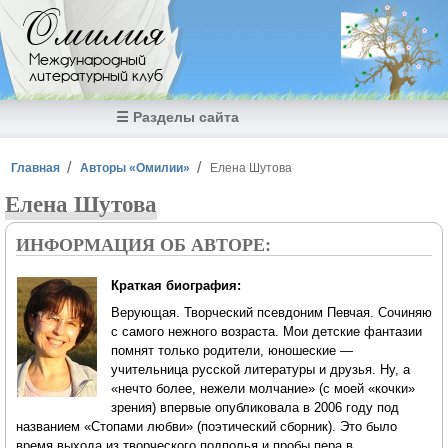
Перейти к основному содержанию
Омилия
Международный
литературный клуб
☰ Разделы сайта
Вы здесь
Главная
Авторы «Омилии»
Елена Шутова
Елена Шутова
ИНФОРМАЦИЯ ОБ АВТОРЕ:
Краткая биография:
Верующая. Творческий псевдоним Певчая. Сочиняю
с самого нежного возраста. Мои детские фантазии
помнят только родители, юношеские —
учительница русской литературы и друзья. Ну, а
«нечто более, нежели молчание» (с моей «кочки»
зрения) впервые опубликовала в 2006 году под
названием «Стопами любви» (поэтический сборник). Это было
время выхода из творческого подполья и пробы пера в