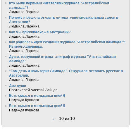
Кто были первыми читателями журнала "Австралийская
лампада"?
Людмила Ларкина
Почему я решила открыть литературно-музыкальный салон в
Австралии?
Людмила Ларкина
Как мы приживались в Австралии?
Людмила Ларкина
Как родилась идея создания журнала "Австралийская лампада"?
Из моего дневника.
Людмила Ларкина
Души, тоскующей отрада -эпиграф журнала "Австралийская
лампада"
Людмила Ларкина
"Там день и ночь горит Лампада". О журнале летопись русских в
Австралии.
Людмила Ларкина
Две души
Протоиерей Алексий Зайцев
Есть смысл в мельканьи дней 6
Надежда Кушкова
Есть смысл в мельканьи дней 5
Надежда Кушкова
←
10 из 10