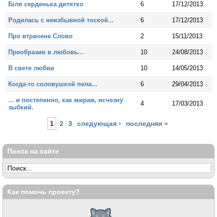
Бiля серденька дитятко
6
17/12/2013
Родилась с неизбывной тоской...
6
17/12/2013
Про втрачене Слово
2
15/11/2013
Преобразив в любовь...
10
24/08/2013
В свете любви
10
14/05/2013
Когда-то соловушкой пела...
6
29/04/2013
... и постепенно, как мираж, исчезну
4
17/03/2013
зыбкий.
Страницы
1
2
3
следующая ›
последняя »
Поиск на сайте
Как помочь проекту?