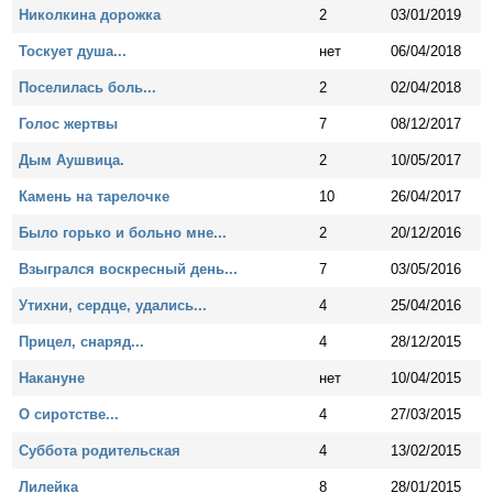
Николкина дорожка
2
03/01/2019
Тоскует душа...
нет
06/04/2018
Поселилась боль...
2
02/04/2018
Голос жертвы
7
08/12/2017
Дым Аушвица.
2
10/05/2017
Камень на тарелочке
10
26/04/2017
Было горько и больно мне...
2
20/12/2016
Взыгрался воскресный день...
7
03/05/2016
Утихни, сердце, удались...
4
25/04/2016
Прицел, снаряд...
4
28/12/2015
Накануне
нет
10/04/2015
О сиротстве...
4
27/03/2015
Суббота родительская
4
13/02/2015
Лилейка
8
28/01/2015