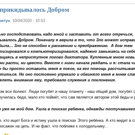
 прикидывалось Добром
овтун
, 10/04/2020 - 10:53
но господствовать надо мной и заставить от всего отречься, 
ывалось Добром. Поначалу я верила в то, что Зло может исправ
 была… Зло не способно к раскаянию и преображению. А дом тем
изировался и компьютеризировался, надежно замыкаясь на себе
ращаясь в неприступное логово диктатора. Купленные мною нов
и расти, ни цвести. Вместе с ними начала увядать и я: стала ч
о бы просто оставить меня в покое, на его помощь рассчитыва
отиться. Но оно постоянно упрекало и обвиняло меня в моем сла
елять внимание ему, требовало служения и поклонения.
ом все болеют. Люди погубят и нашу планету - наш общий дом, погубят с
лучилась беда, мало кто поймёт, что сам является автором этой беды и 
о уже не мой дом. Ушла в поисках ребенка, однажды постучавшего
, кто ищет Бога и истину ушли в поисках Этого ребёнка. А кто мидит в с
посажен на цепь. И не факт, что поближе к холодильнику...