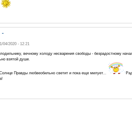
 -
11/04/2020 - 12:21
олодильнику, вечному холоду несварения свободы - безрадостному нача
ьно взятой душе.
Солнце Правды любвеобильно светит и пока еще милует...
Ра
а!