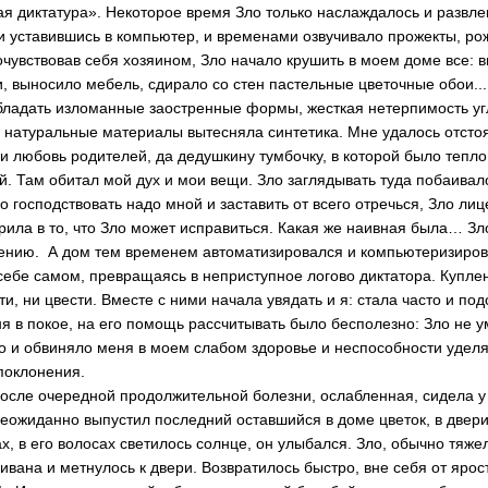
ая диктатура». Некоторое время Зло только наслаждалось и развле
и уставившись в компьютер, и временами озвучивало прожекты, ро
чувствовав себя хозяином, Зло начало крушить в моем доме все: 
, выносило мебель, сдирало со стен пастельные цветочные обои..
бладать изломанные заостренные формы, жесткая нетерпимость уг
 натуральные материалы вытесняла синтетика. Мне удалось отстоя
и любовь родителей, да дедушкину тумбочку, в которой было тепло
й. Там обитал мой дух и мои вещи. Зло заглядывать туда побаивал
сподствовать надо мной и заставить от всего отречься, Зло ли
рила в то, что Зло может исправиться. Какая же наивная была… Зл
ению. А дом тем временем автоматизировался и компьютеризиров
 себе самом, превращаясь в неприступное логово диктатора. Купл
ти, ни цвести. Вместе с ними начала увядать и я: стала часто и под
я в покое, на его помощь рассчитывать было бесполезно: Зло не у
о и обвиняло меня в моем слабом здоровье и неспособности уделя
 поклонения.
ле очередной продолжительной болезни, ослабленная, сидела у 
 неожиданно выпустил последний оставшийся в доме цветок, в двери
х, в его волосах светилось солнце, он улыбался. Зло, обычно тяже
ивана и метнулось к двери. Возвратилось быстро, вне себя от ярост