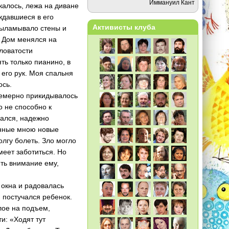
Иммануил Кант
калось, лежа на диване
ждавшиеся в его
Активисты клуба
выламывало стены и
. Дом менялся на
ловатости
ть только пианино, в
 его рук. Моя спальня
ось.
цемерно прикидывалось
о не способно к
ался, надежно
енные мною новые
олгу болеть. Зло могло
меет заботиться. Но
ть внимание ему,
окна и радовалась
 постучался ребенок.
лое на подъем,
и: «Ходят тут