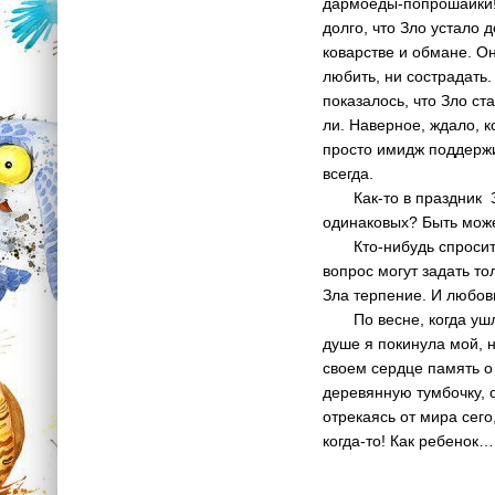
дармоеды-попрошайки!»
долго, что Зло устало
коварстве и обмане. Он
любить, ни сострадать
показалось, что Зло ст
ли. Наверное, ждало, к
просто имидж поддержи
всегда.
Как-то в праздник Зло
одинаковых? Быть может
Кто-нибудь спросит, п
вопрос могут задать то
Зла терпение. И любовь
По весне, когда ушли 
душе я покинула мой, н
своем сердце память о
деревянную тумбочку, 
отрекаясь от мира сего
когда-то! Как ребенок