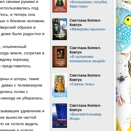
рил своими руками и
«Ксеньюшка, голубка
Христова»
использовалась под
ось, и теперь она
ью о близком человеке,
Светлана Коппел-
Ковтун
верский образок в
«Макаровы крылья»
 доме было радостно и
, опьяненный
Светлана Коппел-
Ковтун
огда земля, согретая в
«В чуланчике
аждому корешку,
изношенных вещей»
о представилось:
Светлана Коппел-
ины и шторы, такие
Ковтун
«Сквозь тень»
 диван с телевизором.
дились полки с
никогда не убиралась.
Светлана Коппел-
Ковтун
ызывавшие удивление и
«Высекательница
 не вынесли частой
Искр»
ло не хотело видеть
внимания и хотело