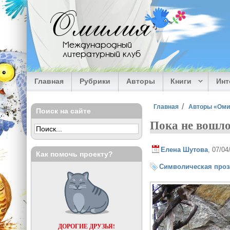
Перейти к основному содержанию
Омилия
Международный
литературный клуб
Главная
Рубрики
Авторы
Книги
Ин
Вы здесь
Главная
Авторы «Ом
Поиск на сайте
Пока не вошло
Елена Шутова
, 07/0
Как помочь проекту?
Символическая проз
ДОРОГИЕ ДРУЗЬЯ!