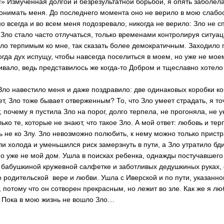
 Измученная долгой и безрезультатной борьбой, я опять заболела
 донимать меня. До последнего момента оно не верило в мою слабос
о всегда и во всем меня подозревало, никогда не верило: Зло не с
. Зло стало часто отлучаться, только временами контролируя ситуа
ало терпимым ко мне, так сказать более демократичным. Заходило 
огда дух испущу, чтобы навсегда поселиться в моем, но уже не мое
вало, ведь представилось же когда-то Добром и тщеславно хотело
 навестило меня и даже поздравило: две одинаковых коробки ко
, Зло тоже бывает отверженным? То, что Зло умеет страдать, я то
очему я пустила Зло на порог, долго терпела, не прогоняла, не у
лько те, которые не знают, что такое Зло. А мой ответ: любовь и тер
 не ко Злу. Зло невозможно полюбить, к нему можно только пристр
холода и уменьшился риск замерзнуть в пути, а Зло утратило бди
о уже не мой дом. Ушла в поисках ребенка, однажды постучавшего 
 бабушкиной кружевной салфетке и заботливых дедушкиных руках,
о родительской вере и любви. Ушла с Иверской и по пути, указанн
, потому что он сотворен прекрасным, но лежит во зле. Как же я л
… Пока в мою жизнь не вошло Зло…