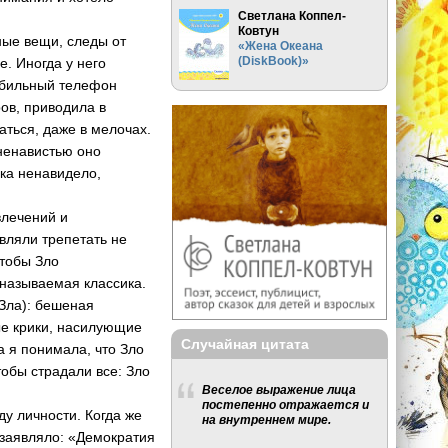
Светлана Коппел-
Ковтун
ые вещи, следы от
«Жена Океана
(DiskBook)»
е. Иногда у него
обильный телефон
ров, приводила в
аться, даже в мелочах.
 ненавистью оно
дка ненавидело,
лечений и
вляли трепетать не
чтобы Зло
 называемая классика.
Зла): бешеная
ые крики, насилующие
Случайная цитата
а я понимала, что Зло
тобы страдали все: Зло
Веселое выражение лица
постепенно отражается и
у личности. Когда же
на внутреннем мире.
 заявляло: «Демократия