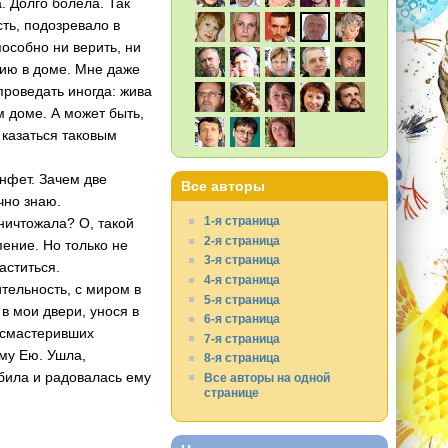
. Долго болела. Так
ть, подозревало в
пособно ни верить, ни
цию в доме. Мне даже
проведать иногда: жива
м доме. А может быть,
 казаться таковым
нфет. Зачем две
Все авторы
чно знаю.
1-я страница
ничтожала? О, такой
2-я страница
пение. Но только не
3-я страница
аститься.
4-я страница
тельность, с миром в
5-я страница
в мои двери, унося в
6-я страница
 смастеривших
7-я страница
ому Ею. Ушла,
8-я страница
юбила и радовалась ему
Все авторы на одной
странице