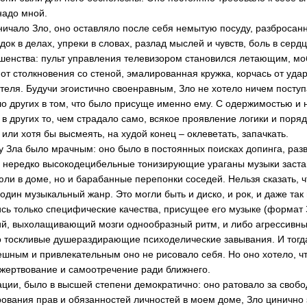
надо мной.
чало Зло, оно оставляло после себя немытую посуду, разбросанн
док в делах, упреки в словах, разлад мыслей и чувств, боль в сердц
ешенства: пульт управления телевизором становился летающим, м
от столкновения со стеной, эмалированная кружка, корчась от уда
теля. Будучи эгоистично своенравным, Зло не хотело ничем поступ
ло других в том, что было присуще именно ему. С одержимостью и
в других то, чем страдало само, всякое проявление логики и поря
или хотя бы высмеять, на худой конец – оклеветать, запачкать.
а было мрачным: оно было в постоянных поисках допинга, разв
 нередко высокодецибельные тонизирующие ураганы музыки заста
юли в доме, но и барабанные перепонки соседей. Нельзя сказать, 
один музыкальный жанр. Это могли быть и диско, и рок, и даже так
ь только специфические качества, присущее его музыке (формат 
ий, выхолащивающий мозги однообразный ритм, и либо агрессивн
бо тоскливые душераздирающие психоделические завывания. И тогд
пешным и привлекательным оно не рисовало себя. Но оно хотело, ч
жертвование и самоотречение ради ближнего.
и, было в высшей степени демократично: оно ратовало за свобод
рования прав и обязанностей личностей в моем доме, Зло цинично