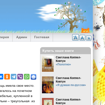
лерея
Админ
Гостевая
Купить наши книги
Светлана Коппел-
Ковтун
«Полотно»
Светлана Коппел-
Ковтун
«Я думаю по-русски»
щь имела свое место.
агалось на почетном
мебелью, купленной в
Светлана Коппел-
льни – треугольная из
Ковтун