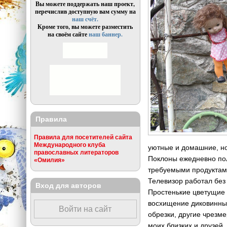
Вы можете поддержать наш проект,
перечислив доступную вам сумму на
наш счёт.
Кроме того, вы можете разместить
на своём сайте
наш баннер.
Правила
Правила для посетителей сайта
Международного клуба
уютные и домашние, но
православных литераторов
Поклоны ежедневно пол
«Омилия»
требуемыми продуктами
Телевизор работал без
Вход для авторов
Простенькие цветущие 
восхищение диковинные
Войти на сайт
обрезки, другие чрезме
моих близких и друзей