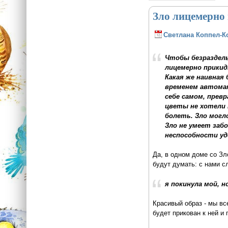
Зло лицемерно
Светлана Коппел-К
Чтобы безраздель
лицемерно прикид
Какая же наивная
временем автомат
себе самом, прев
цветы не хотели н
болеть. Зло могл
Зло не умеет заб
неспособности уд
Да, в одном доме со Зл
будут думать: с нами с
я покинула мой, н
Красивый образ - мы все
будет прикован к ней и 