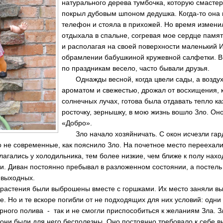
натурального дерева тумбочка, которую смасте
покрыл дубовым шпоном дедушка. Когда-то она 
телефон и стояла в прихожей. Но время изменил
отдыхала в спальне, согревая мое сердце памят
и располагая на своей поверхности маленький И
обрамлении бабушкиной кружевной салфетки. В
по праздникам весело, часто бывали друзья.
Однажды весной, когда цвели сады, а воздух
ароматом и свежестью, дрожал от восхищения, к
солнечных лучах, готова была отдавать тепло к
росточку, зернышку, в мою жизнь вошло Зло. Он
«Добро».
Зло начало хозяйничать. С окон исчезли гард
 не современные, как пояснило Зло. На почетное место переехали
агались у холодильника, тем более низкие, чем ближе к полу нахо
. Диван постоянно пребывал в разложенном состоянии, а постель 
 выходных.
растения были выброшены вместе с горшками. Их место заняли в
. Но и те вскоре погибли от не подходящих для них условий: одни
рного полива - так и не смогли приспособиться к желаниям Зла. З
, они были для него бесполезны. Оно постоянно требовало к себе 