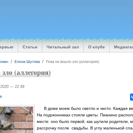
тервью
Статьи
Читальный зал
О клубе
Медиага
илии»
Елена Шутова
Пока не вошло зло (аллегория)
 зло (аллегория)
4/2020 — 22:49
а
В доме моем было светло и чисто. Каждая ве
На подоконниках стояли цветы. Пианино распол
месте: оно было первой, как шутили родители, 
рассрочку после свадьбы. В углу маленькой спа