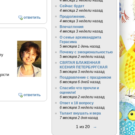
4 месяца 2 недели
назад
Сейчас будет
4 месяца 2 недели
назад
Продолжение.
ответить
4 месяца 3 недели
назад
Впечатления
4 месяца 3 недели
назад
О семье архимандрита
Герасима
5 месяцев 1 день
назад
Почему с эмоциональностью
лу
5 месяцев 2 недели
назад
СВЯТАЯ БЛАЖЕННАЯ
КСЕНИЯ ПЕТЕРБУРГСКАЯ
5 месяцев 3 недели
назад
дости
Поздравление с праздником
6 месяцев 6 дней
назад
Спасибо что прочли и
оценили!
ответить
6 месяцев 2 недели
назад
Ответ к 18 вопросу
6 месяцев 3 недели
назад
Талант внушать и вера
7 месяцев 2 дня
назад
1 из 20
→