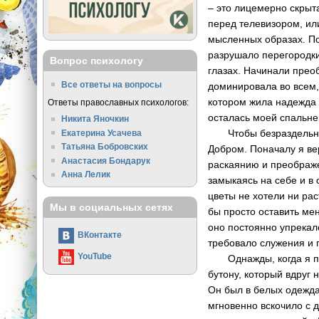
– это лицемерно скрыт
перед телевизором, ил
мысленных образах. По
разрушало перегородки
Вопрос психологу
глазах. Начинали прео
Все ответы на вопросы
доминировала во всем,
котором жила надежда 
Ответы православных психологов:
осталась моей спальне
Никита Яночкин
Чтобы безраздельно го
Екатерина Усачева
Татьяна Бобровских
Добром. Поначалу я ве
Анастасия Бондарук
раскаянию и преображ
Анна Лелик
замыкаясь на себе и в
цветы не хотели ни рас
Мы в социальных сетях
бы просто оставить мен
оно постоянно упрекал
ВКонтакте
требовало служения и
YouTube
Однажды, когда я пос
бутону, который вдруг
Он был в белых одежда
мгновенно вскочило с д