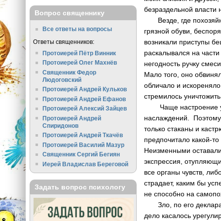
безраздельной власти 
Вопрос священнику
Везде, где похозяйни
Все ответы на вопросы
грязной обуви, беспоря
возникали приступы б
Ответы священников:
раскалывался на части 
Протоиерей Пётр Винник
Протоиерей Олег Махнёв
негодность ручку смеси
Священник Федор
Мало того, оно обвиня
Людоговский
обличало и искореняло 
Протоиерей Андрей Кульков
стремилось уничтожить 
Протоиерей Андрей Ефанов
Чаще настроение у Зл
Протоиерей Алексий Зайцев
наслаждений. Поэтому
Протоиерей Андрей
Спиридонов
только стаканы и кастр
Протоиерей Андрей Ткачёв
предпочитало какой-то 
Протоиерей Василий Мазур
Неизменными оставалис
Священник Сергий Бегиян
экспрессия, отупляющ
Иерей Владислав Береговой
все органы чувств, ли
страдает, каким бы ус
Задать вопрос психологу
не способно на самопо
Зло, по его деклараци
дело касалось урегули