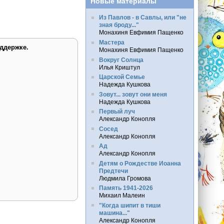
Новые материалы
Из Павлов - в Савлы, или "не
зная броду..."
Монахиня Евфимия Пащенко
Мастера
ддержке.
Монахиня Евфимия Пащенко
Вокруг Солнца
Илья Криштул
Царской Семье
Надежда Кушкова
Зовут... зовут они меня
Надежда Кушкова
Первый луч
Александр Конопля
Сосед
Александр Конопля
Ад
Александр Конопля
Детям о Рождестве Иоанна
Предтечи
Людмила Громова
Память 1941-2026
Михаил Малеин
"Когда шипит в тиши
машина..."
Александр Конопля