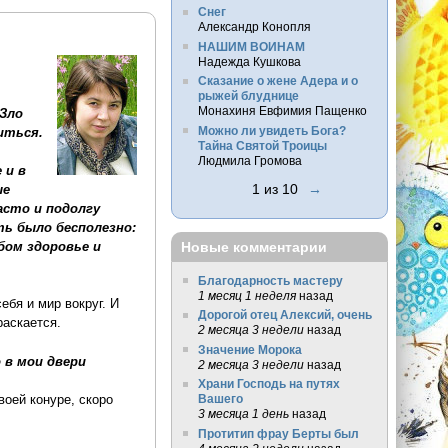
Снег
Александр Конопля
НАШИМ ВОИНАМ
Надежда Кушкова
Сказание о жене Адера и о
рыжей блуднице
Монахиня Евфимия Пащенко
Зло
Можно ли увидеть Бога?
иться.
Тайна Святой Троицы
Людмила Громова
 и в
1 из 10
→
ые
асто и подолгу
ть было бесполезно:
бом здоровье и
Новые комментарии
Благодарность мастеру
1 месяц 1 неделя
назад
ебя и мир вокруг. И
Дорогой отец Алексий, очень
раскается.
2 месяца 3 недели
назад
Значение Морока
 в мои двери
2 месяца 3 недели
назад
Храни Господь на путях
Вашего
воей конуре, скоро
3 месяца 1 день
назад
Протитип фрау Берты был