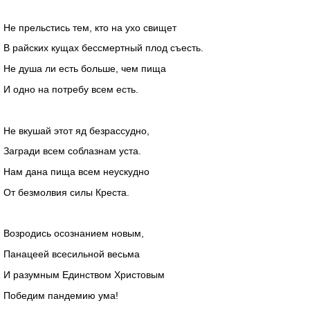
Не прельстись тем, кто на ухо свищет
В райских кущах бессмертный плод съесть.
Не душа ли есть больше, чем пища
И одно на потребу всем есть.
Не вкушай этот яд безрассудно,
Загради всем соблазнам уста.
Нам дана пища всем неускудно
От безмолвия силы Креста.
Возродись осознанием новым,
Панацеей всесильной весьма
И разумным Единством Христовым
Победим пандемию ума!