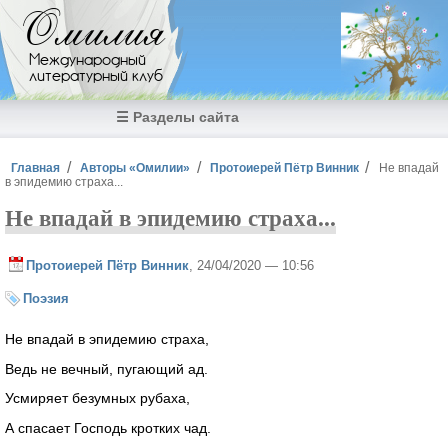
Перейти к основному содержанию
Омилия
Международный
литературный клуб
☰ Разделы сайта
Вы здесь
Главная
Авторы «Омилии»
Протоиерей Пётр Винник
Не впадай
в эпидемию страха...
Не впадай в эпидемию страха...
Протоиерей Пётр Винник
, 24/04/2020 — 10:56
Поэзия
Не впадай в эпидемию страха,
Ведь не вечный, пугающий ад.
Усмиряет безумных рубаха,
А спасает Господь кротких чад.