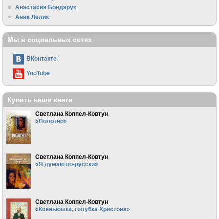
Анастасия Бондарук
Анна Лелик
Мы в социальных сетях
ВКонтакте
YouTube
Купить наши книги
Светлана Коппел-Ковтун
«Полотно»
Светлана Коппел-Ковтун
«Я думаю по-русски»
Светлана Коппел-Ковтун
«Ксеньюшка, голубка Христова»