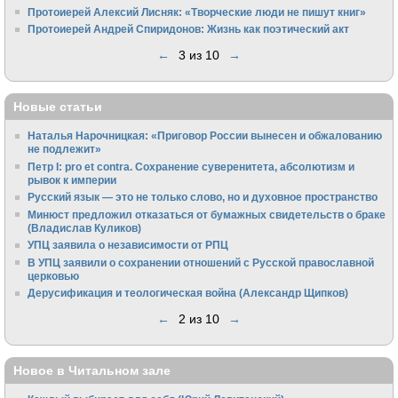
Протоиерей Алексий Лисняк: «Творческие люди не пишут книг»
Протоиерей Андрей Спиридонов: Жизнь как поэтический акт
←
3 из 10
→
Новые статьи
Наталья Нарочницкая: «Приговор России вынесен и обжалованию
не подлежит»
Петр I: pro et contra. Сохранение суверенитета, абсолютизм и
рывок к империи
Русский язык — это не только слово, но и духовное пространство
Минюст предложил отказаться от бумажных свидетельств о браке
(Владислав Куликов)
УПЦ заявила о независимости от РПЦ
В УПЦ заявили о сохранении отношений с Русской православной
церковью
Дерусификация и теологическая война (Александр Щипков)
←
2 из 10
→
Новое в Читальном зале