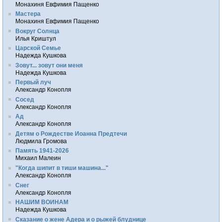
Монахиня Евфимия Пащенко
Мастера
Монахиня Евфимия Пащенко
Вокруг Солнца
Илья Криштул
Царской Семье
Надежда Кушкова
Зовут... зовут они меня
Надежда Кушкова
Первый луч
Александр Конопля
Сосед
Александр Конопля
Ад
Александр Конопля
Детям о Рождестве Иоанна Предтечи
Людмила Громова
Память 1941-2026
Михаил Малеин
"Когда шипит в тиши машина..."
Александр Конопля
Снег
Александр Конопля
НАШИМ ВОИНАМ
Надежда Кушкова
Сказание о жене Адера и о рыжей блуднице