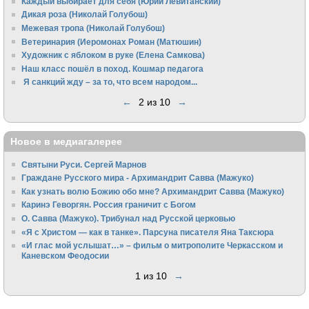
Каждый выбирает для себя (Юрий Левитанский)
Дикая роза (Николай Голубош)
Межевая тропа (Николай Голубош)
Ветеринария (Иеромонах Роман (Матюшин)
Художник с яблоком в руке (Елена Самкова)
Наш класс пошёл в поход. Кошмар педагога
Я санкций жду – за то, что всем народом...
←
2 из 10
→
Новое в медиагалерее
Святыни Руси. Сергей Марнов
Граждане Русского мира - Архимандрит Савва (Мажуко)
Как узнать волю Божию обо мне? Архимандрит Савва (Мажуко)
Каринэ Геворгян. Россия граничит с Богом
О. Савва (Мажуко). Трибунал над Русской церковью
«Я с Христом — как в танке». Парсуна писателя Яна Таксюра
«И глас мой услышат…» – фильм о митрополите Черкасском и
Каневском Феодосии
1 из 10
→