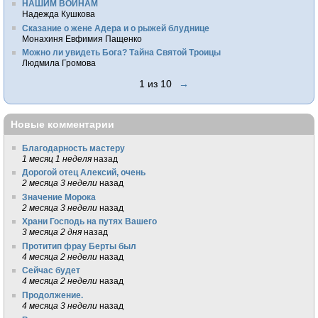
НАШИМ ВОИНАМ
Надежда Кушкова
Сказание о жене Адера и о рыжей блуднице
Монахиня Евфимия Пащенко
Можно ли увидеть Бога? Тайна Святой Троицы
Людмила Громова
1 из 10
→
Новые комментарии
Благодарность мастеру
1 месяц 1 неделя
назад
Дорогой отец Алексий, очень
2 месяца 3 недели
назад
Значение Морока
2 месяца 3 недели
назад
Храни Господь на путях Вашего
3 месяца 2 дня
назад
Протитип фрау Берты был
4 месяца 2 недели
назад
Сейчас будет
4 месяца 2 недели
назад
Продолжение.
4 месяца 3 недели
назад