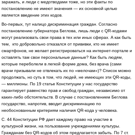
заражать, и люди с медотводами тоже, но эти факты по
постановлению не имеют значения — их основной целью
является введение этих кодов.
Во-первых, тут налицо дискриминация граждан. Согласно
постановлению губернатора Беглова, лишь люди с QR-кодами
могут реализовать свои права в тех или иных сферах. А как быть
тем, кто добровольно отказался от прививки, кто не имеет
смартфонов, не желает регистрироваться на интернет-портале и
оставлять там свои персональные данные? Как быть людям,
которые переболели в легкой форме дома, без врача (сами
врачи призывали не отвлекать их по «мелочам»)? Список можно
продолжать, но суть в том, что людей, не имеющих эти QR-коды,
— миллионы. По 19 статье Конституции у нас государство
гарантирует равенство прав и свобод граждан, независимо от
каких-либо обстоятельств. В случае с постановлением Беглова
государство, напротив, вводит дискриминацию по
необоснованным критериям наличия QR-кода у человека.
С. 44 Конституции РФ дает каждому право на участие в
культурной жизни, на пользование учреждениями культуры.
Гражданам без QR-кодов об этом предлагается забыть. По 7 ст.