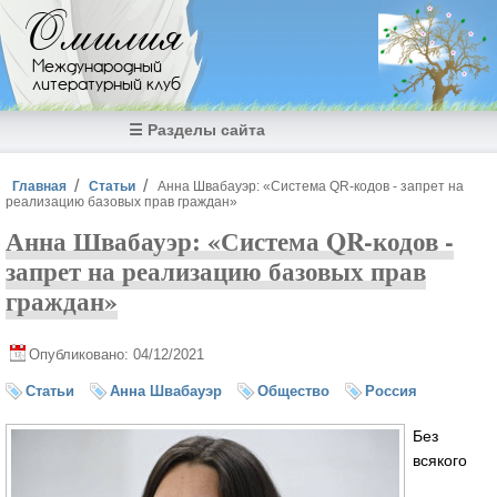
Перейти к основному содержанию
Омилия
Международный
литературный клуб
☰ Разделы сайта
Вы здесь
Главная
Статьи
Анна Швабауэр: «Система QR-кодов - запрет на
реализацию базовых прав граждан»
Анна Швабауэр: «Система QR-кодов -
запрет на реализацию базовых прав
граждан»
Опубликовано: 04/12/2021
Статьи
Анна Швабауэр
Общество
Россия
Без
всякого