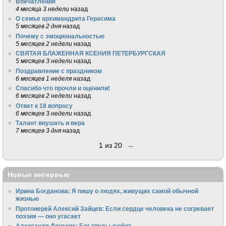
Впечатления
4 месяца 3 недели
назад
О семье архимандрита Герасима
5 месяцев 2 дня
назад
Почему с эмоциональностью
5 месяцев 2 недели
назад
СВЯТАЯ БЛАЖЕННАЯ КСЕНИЯ ПЕТЕРБУРГСКАЯ
5 месяцев 3 недели
назад
Поздравление с праздником
6 месяцев 1 неделя
назад
Спасибо что прочли и оценили!
6 месяцев 2 недели
назад
Ответ к 18 вопросу
6 месяцев 3 недели
назад
Талант внушать и вера
7 месяцев 3 дня
назад
1 из 20
→
Новые интервью
Ирина Богданова: Я пишу о людях, живущих самой обычной
жизнью
Протоиерей Алексий Зайцев: Если сердце человека не согревает
поэзия — оно угасает
Александр Донских: Бог труды любит