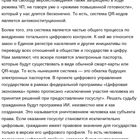
прав на свободу вероисповедания также запрещено в ходе
режима ЧП, не говоря уже о «режиме повышенной готовности»,
который у нас длится бесконечно. То есть, система QR-кодов
является антиконституционной.
Более того, эта система является частью общего процесса по
внедрению тотального цифрового контроля. К ней же относится
закон о Едином регистре населения и другие инициативы по
переводу всех отношений в обществе и государстве в цифру.
Нам заявляют, что вскоре появятся электронные паспорта,
которые будут существовать в виде обычной смарт-карты или
QR-кода. То есть нынешняя система — это обкатка будущих
электронных паспортов. В проекте цифрового управления
государством в рамках федеральной программы «Цифровая
экономика» прямо прописано «исключение участия человека из
принятия решений при предоставлении госуслуг». Решать судьбу
гражданина будут программа ИИ, неизвестно кем и как
созданная. Это называется уничтожением человека как субъекта
права. Если оказание госуслуг становится исключительно
цифровым, гражданин имеет правовое значение для государства
только в версии его цифрового профиля. То есть человека