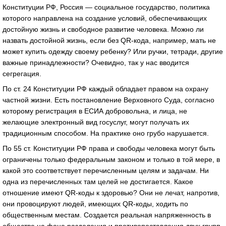
Конституции РФ, Россия — социальное государство, политика
которого направлена на создание условий, обеспечивающих
достойную жизнь и свободное развитие человека. Можно ли
назвать достойной жизнь, если без QR-кода, например, мать не
может купить одежду своему ребенку? Или ручки, тетради, другие
важные принадлежности? Очевидно, так у нас вводится
сегрегация.
По ст. 24 Конституции РФ каждый обладает правом на охрану
частной жизни. Есть постановление Верховного Суда, согласно
которому регистрация в ЕСИА добровольна, и лица, не
желающие электронный вид госуслуг, могут получать их
традиционным способом. На практике оно грубо нарушается.
По 55 ст. Конституции РФ права и свободы человека могут быть
ограничены только федеральным законом и только в той мере, в
какой это соответствует перечисленным целям и задачам. Ни
одна из перечисленных там целей не достигается. Какое
отношение имеют QR-коды к здоровью? Они не лечат, напротив,
они провоцируют людей, имеющих QR-коды, ходить по
общественным местам. Создается реальная напряженность в
обществе на фоне разделения и противопоставления двух групп