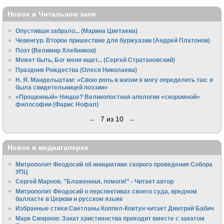
Новое в Читальном зале
Опустивши забрало... (Марина Цветаева)
Чевенгур. Второе пришествие для буржуазии (Андрей Платонов)
Поэт (Велимир Хлебников)
Может быть, Бог меня ищет... (Сергей Стратановский)
Праздник Рождества (Олеся Николаева)
Н. Я. Мандельштам: «Свою pоль в жизни я могу опpеделить так: я
была свидетельницей поэзии»
«Прощенный» Ницше? Великопостная апология «скоромной»
философии (Фарис Нофал)
←
7 из 10
→
Новое в медиагалерее
Митрополит Феодосий об инициативе скорого проведения Собора
УПЦ
Сергей Марнов. "Блаженная, помоги!" - Читает автор
Митрополит Феодосий о перспективах своего суда, вредном
балласте в Церкви и русском языке
Избранные стихи Светланы Коппел-Ковтун читает Дмитрий Бабич
Марк Смирнов: Закат христианства приходит вместе с закатом