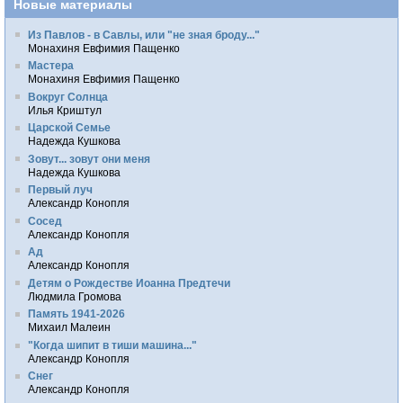
Новые материалы
Из Павлов - в Савлы, или "не зная броду..."
Монахиня Евфимия Пащенко
Мастера
Монахиня Евфимия Пащенко
Вокруг Солнца
Илья Криштул
Царской Семье
Надежда Кушкова
Зовут... зовут они меня
Надежда Кушкова
Первый луч
Александр Конопля
Сосед
Александр Конопля
Ад
Александр Конопля
Детям о Рождестве Иоанна Предтечи
Людмила Громова
Память 1941-2026
Михаил Малеин
"Когда шипит в тиши машина..."
Александр Конопля
Снег
Александр Конопля