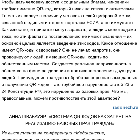
Чтобы дать человеку доступ к социальным благам, чиновники
требуют именно QR-код, который никак не связан с антителами.
То есть их волнует наличие у человека некой цифровой метки,
связанной с единым интернет-порталом ЕСИА, а не иммунитет.
Как известно, и привитые могут заражать, и люди с медотводами
тоже, но эти факты по постановлению не имеют значения – их
основной целью является введение этих кодов. Какое отношение
имеют QR-коды к здоровью? Они не лечат, напротив, они
провоцируют людей, имеющих QR-коды, ходить по
общественным местам. Создается реальная напряженность в
обществе на фоне разделения и противопоставления двух групп
людей. Принуждение граждан к обработке персональных данных
и получению QR-кодов – это грубейшее нарушение статей 23 и
24 Конституции РФ, это нарушение их базовых прав. Что мы,
православные, можем противопоставить этой авантюре?
radonezh.ru
АННА ШВАБАУЭР: «СИСТЕМА QR-КОДОВ КАК ЗАПРЕТ НА
РЕАЛИЗАЦИЮ БАЗОВЫХ ПРАВ ГРАЖДАН»
Из выступления на конференции «Медицинские,
организационные и политические особенности