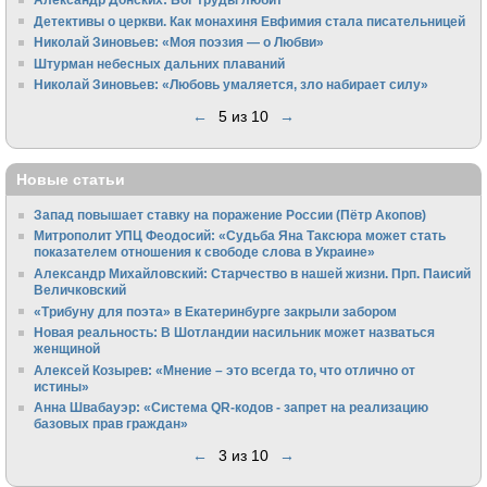
Детективы о церкви. Как монахиня Евфимия стала писательницей
Николай Зиновьев: «Моя поэзия — о Любви»
Штурман небесных дальних плаваний
Николай Зиновьев: «Любовь умаляется, зло набирает силу»
←
5 из 10
→
Новые статьи
Запад повышает ставку на поражение России (Пётр Акопов)
Митрополит УПЦ Феодосий: «Судьба Яна Таксюра может стать
показателем отношения к свободе слова в Украине»
Алек­сандр Михайловский: Старчество в нашей жизни. Прп. Паисий
Величковский
«Трибуну для поэта» в Екатеринбурге закрыли забором
Новая реальность: В Шотландии насильник может назваться
женщиной
Алексей Козырев: «Мнение – это всегда то, что отлично от
истины»
Анна Швабауэр: «Система QR-кодов - запрет на реализацию
базовых прав граждан»
←
3 из 10
→