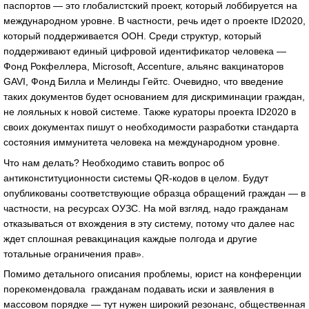
паспортов — это глобалистский проект, который лоббируется на
международном уровне. В частности, речь идет о проекте ID2020,
который поддерживается ООН. Среди структур, который
поддерживают единый цифровой идентификатор человека —
Фонд Рокфеллера, Microsoft, Accenture, альянс вакцинаторов
GAVI, Фонд Билла и Мелинды Гейтс. Очевидно, что введение
таких документов будет основанием для дискриминации граждан,
не лояльных к новой системе. Также кураторы проекта ID2020 в
своих документах пишут о необходимости разработки стандарта
состояния иммунитета человека на международном уровне.
Что нам делать? Необходимо ставить вопрос об
антиконституционности системы QR-кодов в целом. Будут
опубликованы соответствующие образца обращений граждан — в
частности, на ресурсах ОУЗС. На мой взгляд, надо гражданам
отказываться от вхождения в эту систему, потому что далее нас
ждет сплошная ревакцинация каждые полгода и другие
тотальные ограничения прав».
Помимо детального описания проблемы, юрист на конференции
порекомендовала гражданам подавать иски и заявления в
массовом порядке — тут нужен широкий резонанс, общественная