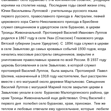
корнями на столетие назад. Последние годы своей жизни отец
Юлии Васильевны Лупповой - учительницы русского языка
первого русского, православного прихода в Австралии, певчей
церковного хора Свято-Николаевского прихода в Брисбене
служил священником в удмуртском селе Бураново, в церкви
Троицы Живоначальной. Протоиерей Василий Иванович Луппов
родился в 1867 году в селе Укан (Спасское) Глазовского уезда
Вятской губернии (ныне Удмуртия). С 1894 года служил в церкви
в селе Завьялово до самых кровавых событий 1930 годов, когда
начались массовые расстрелы священников, закрытие и
уничтожение православных храмов по всей России. В 1937 году
церковь Богоявления в селе Завьялово, в которой служил
протоиерей Василий Луппов, была закрыта. Протоиерей Павел
Шкляев, назначенный в 1918 году настоятелем, был расстрелян
вместе с его матушкой около деревни Мартьяново. Священник
Василий Луппов с матушкой Марией после закрытия церкви в
Завьялово уехали в село Бураново Малопургинского района, где
храм Троицы Живоначальной еще действовал. Отец Василий с
первого дня полюбил село Бураново, храм, прихожан. Тем же
теплом и любовью отвечали ему односельчане, которые любили