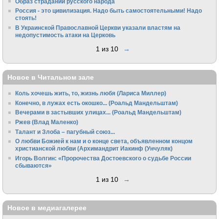
Образ страданий русского народа
Россия - это цивилизация. Надо быть самостоятельными! Надо
стоять!
В Украинской Православной Церкви указали властям на
недопустимость атаки на Церковь
1 из 10
→
Новое в Читальном зале
Коль хочешь жить, то, жизнь любя (Лариса Миллер)
Конечно, в лужах есть окошко... (Роальд Мандельштам)
Вечерами в застывших улицах... (Роальд Мандельштам)
Ржев (Влад Маленко)
Талант и Злоба – пагубный союз...
О любви Божией к нам и о конце света, объявленном концом
христианской любви (Архимандрит Иакинф (Унчуляк)
Игорь Волгин: «Пророчества Достоевского о судьбе России
сбываются»
1 из 10
→
Новое в медиагалерее