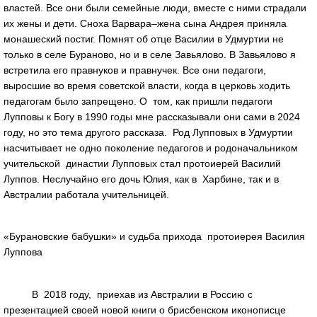
властей. Все они были семейные люди, вместе с ними страдали
их жены и дети. Сноха Варвара–жена сына Андрея приняла
монашеский постиг. Помнят об отце Василии в Удмуртии не
только в селе Бураново, но и в селе Завьялово. В Завьялово я
встретила его правнуков и правнучек. Все они педагоги,
выросшие во время советской власти, когда в церковь ходить
педагогам было запрещено. О том, как пришли педагоги
Лупповы к Богу в 1990 годы мне рассказывали они сами в 2024
году, но это тема другого рассказа. Род Лупповых в Удмуртии
насчитывает не одно поколение педагогов и родоначальником
учительской династии Лупповых стал протоиерей Василий
Луппов. Неслучайно его дочь Юлия, как в Харбине, так и в
Австралии работала учительницей.
«Бурановские бабушки» и судьба прихода протоиерея Василия
Луппова
В 2018 году, приехав из Австралии в Россию с
презентацией своей новой книги о брисбенском иконописце