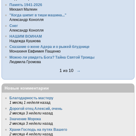
Память 1941-2026
Михаил Малеин
"Когда шипит в тиши машина..."
Александр Конопля
Снег
Александр Конопля
НАШИМ ВОИНАМ
Надежда Кушкова
Сказание о жене Адера и о рыжей блуднице
Монахиня Евфимия Пащенко
Можно ли увидеть Бога? Тайна Святой Троицы
Людмила Громова
1 из 10
→
Новые комментарии
Благодарность мастеру
1 месяц 1 неделя
назад
Дорогой отец Алексий, очень
2 месяца 3 недели
назад
Значение Морока
2 месяца 3 недели
назад
Храни Господь на путях Вашего
2 месяца 4 недели
назад