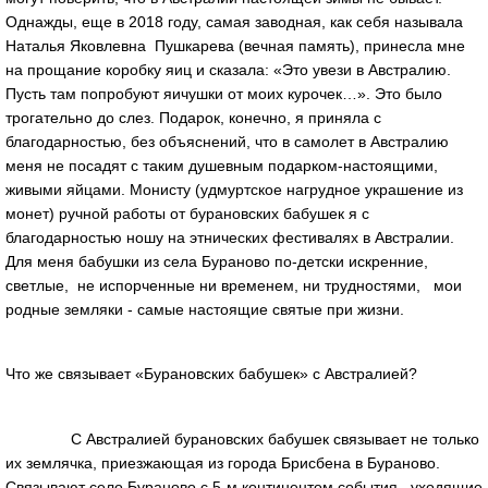
Однажды, еще в 2018 году, самая заводная, как себя называла
Наталья Яковлевна Пушкарева (вечная память), принесла мне
на прощание коробку яиц и сказала: «Это увези в Австралию.
Пусть там попробуют яичушки от моих курочек…». Это было
трогательно до слез. Подарок, конечно, я приняла с
благодарностью, без объяснений, что в самолет в Австралию
меня не посадят с таким душевным подарком-настоящими,
живыми яйцами. Монисту (удмуртское нагрудное украшение из
монет) ручной работы от бурановских бабушек я с
благодарностью ношу на этнических фестивалях в Австралии.
Для меня бабушки из села Бураново по-детски искренние,
светлые, не испорченные ни временем, ни трудностями, мои
родные земляки - самые настоящие святые при жизни.
Что же связывает «Бурановских бабушек» с Австралией?
С Австралией бурановских бабушек связывает не только
их землячка, приезжающая из города Брисбена в Бураново.
Связывают село Бураново с 5-м континентом события, уходящие