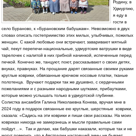
Родину, в
Удмуртию,
я еду в
гости в
село Бураново, к «Бурановским бабушкам». Невозможно в двух
словах описать гостеприимство этих милых, улыбчивых, пожилых
женщин. С какой любовью они встречают, заваривают мятный
чай, пекут перепечи-национальные, удмуртские ватрушки в виде
тарелочек с налитой в них грибной начинкой, испеченные перед
печкой. Конечно же, танцуют, поют, рассказывают о своих детях,
внуках, правнуках. На прощание дарят связанные своими руками
круглые коврики, обвязанные крючком носовые платки, тканые
полотенца. Вручают подарки так же душевно, с сердечными
пожеланиями и с разными народными шутками, прибаутками,
которые можно услышать только в удмуртской глубинке.
Солистка ансамбля Галина Николаевна Конева, вручая мне в
2024 году в подарок связанные ею круглые, шерстяные коврики,
сказала: «Садись на эти коврики и пиши свои рассказы. На моих
ковриках никогда не замерзнешь и мысли правильные сами
пойдут…». Так и делаю, как бабушки наказали, которые так и не
могут поверить, что в Австралии настоящей зимы не бывает.