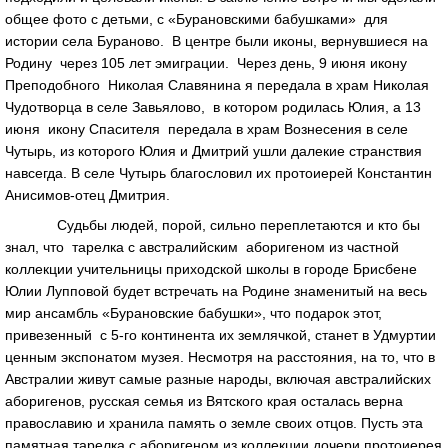
общее фото с детьми, с «Бурановскими бабушками» для
истории села Бураново. В центре были иконы, вернувшиеся на
Родину через 105 лет эмиграции. Через день, 9 июня икону
Преподобного Николая Славянина я передала в храм Николая
Чудотворца в селе Завьялово, в котором родилась Юлия, а 13
июня икону Спасителя передала в храм Вознесения в селе
Чутырь, из которого Юлия и Дмитрий ушли далекие странствия
навсегда. В селе Чутырь благословил их протоиерей Константин
Анисимов-отец Дмитрия.
Судьбы людей, порой, сильно переплетаются и кто бы
знал, что тарелка с австралийским аборигеном из частной
коллекции учительницы приходской школы в городе Брисбене
Юлии Лупповой будет встречать на Родине знаменитый на весь
мир ансамбль «Бурановские бабушки», что подарок этот,
привезенный с 5-го континента их землячкой, станет в Удмуртии
ценным экспонатом музея. Несмотря на расстояния, на то, что в
Австралии живут самые разные народы, включая австралийских
аборигенов, русская семья из Вятского края осталась верна
православию и хранила память о земле своих отцов. Пусть эта
памятная тарелка с аборигеном из коллекции дочери протоиерея