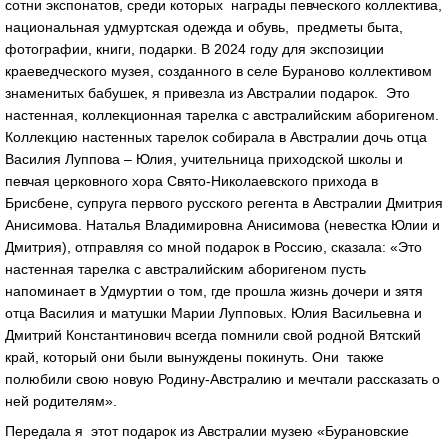
сотни экспонатов, среди которых награды певческого коллектива,
национальная удмуртская одежда и обувь, предметы быта,
фотографии, книги, подарки. В 2024 году для экспозиции
краеведческого музея, созданного в селе Бураново коллективом
знаменитых бабушек, я привезла из Австралии подарок. Это
настенная, коллекционная тарелка с австралийским аборигеном.
Коллекцию настенных тарелок собирала в Австралии дочь отца
Василия Луппова – Юлия, учительница приходской школы и
певчая церковного хора Свято-Николаевского прихода в
Брисбене, супруга первого русского регента в Австралии Дмитрия
Анисимова. Наталья Владимировна Анисимова (невестка Юлии и
Дмитрия), отправляя со мной подарок в Россию, сказала: «Это
настенная тарелка с австралийским аборигеном пусть
напоминает в Удмуртии о том, где прошла жизнь дочери и зятя
отца Василия и матушки Марии Лупповых. Юлия Васильевна и
Дмитрий Константинович всегда помнили свой родной Вятский
край, который они были вынуждены покинуть. Они также
полюбили свою новую Родину-Австралию и мечтали рассказать о
ней родителям».
Передала я этот подарок из Австралии музею «Бурановские