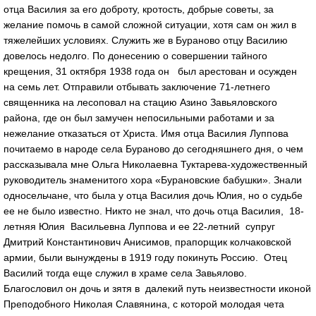
отца Василия за его доброту, кротость, добрые советы, за
желание помочь в самой сложной ситуации, хотя сам он жил в
тяжелейших условиях. Служить же в Бураново отцу Василию
довелось недолго. По донесению о совершении тайного
крещения, 31 октября 1938 года он был арестован и осужден
на семь лет. Отправили отбывать заключение 71-летнего
священника на лесоповал на стацию Азино Завьяловского
района, где он был замучен непосильными работами и за
нежелание отказаться от Христа. Имя отца Василия Луппова
почитаемо в народе села Бураново до сегодняшнего дня, о чем
рассказывала мне Ольга Николаевна Туктарева-художественный
руководитель знаменитого хора «Бурановские бабушки». Знали
односельчане, что была у отца Василия дочь Юлия, но о судьбе
ее не было известно. Никто не знал, что дочь отца Василия, 18-
летняя Юлия Васильевна Луппова и ее 22-летний супруг
Дмитрий Константинович Анисимов, прапорщик колчаковской
армии, были вынуждены в 1919 году покинуть Россию. Отец
Василий тогда еще служил в храме села Завьялово.
Благословил он дочь и зятя в далекий путь неизвестности иконой
Преподобного Николая Славянина, с которой молодая чета