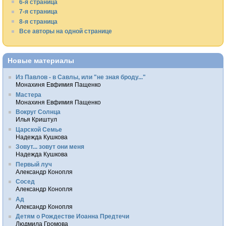
6-я страница
7-я страница
8-я страница
Все авторы на одной странице
Новые материалы
Из Павлов - в Савлы, или "не зная броду..."
Монахиня Евфимия Пащенко
Мастера
Монахиня Евфимия Пащенко
Вокруг Солнца
Илья Криштул
Царской Семье
Надежда Кушкова
Зовут... зовут они меня
Надежда Кушкова
Первый луч
Александр Конопля
Сосед
Александр Конопля
Ад
Александр Конопля
Детям о Рождестве Иоанна Предтечи
Людмила Громова