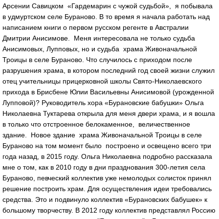
Арсении Савицком «Гардемарин с чужой судьбой», я побывала
в удмуртском селе Бураново. В то время я начала работать над
написанием книги о первом русском регенте в Австралии
Дмитрии Анисимове. Меня интересовала не только судьба
Анисимовых, Лупповых, но и судьба храма Живоначальной
Троицы в селе Бураново. Что случилось с приходом после
разрушения храма, в котором последний год своей жизни служил
отец учительницы прицерковной школы Свято-Николаевского
прихода в Брисбене Юлии Васильевны Анисимовой (урожденной
Лупповой)? Руководитель хора «Бурановские бабушки» Ольга
Николаевна Туктарева открыла для меня двери храма, и я вошла
в только что отстроенное белокаменное, величественное
здание. Новое здание храма Живоначальной Троицы в селе
Бураново на том момент было построено и освещено всего три
года назад, в 2015 году. Ольга Николаевна подробно рассказала
мне о том, как в 2010 году в дни празднования 300-летия села
Бураново, певческий коллектив уже немолодых солисток принял
решение построить храм. Для осуществления идеи требовались
средства. Это и подвинуло коллектив «Бурановских бабушек» к
большому творчеству. В 2012 году коллектив представлял Россию