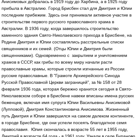
Анисимовых добралась в 1919 году до Харбина, а в 1925 году
прибыла в Австралию. Город Брисбен стал для Дмитрия и Юлии
последним прибежим. Здесь они принимали активное участие в
строительстве первого русского православного храма в
Австралии. В 1936 году, когда завершилось строительство
каменного здания Свято-Николаевского прихода в Брисбене, на
Родине Дмитрия и Юлии составлялись расстрельные списки
священников и их семей. (Отцы Юлии и Дмитрия были
священниками). Одновременно с закрытием и уничтожением
храмов в СССР, как грибы по всему миру начали расти
православные храмы, которые строили изгнанные из России
русские православные. В "Грамоте Архиерейского Синода
Русской Православной Церкви заграницей", за № 158 от 28
февраля 1936 года, которая бережно хранится сегодня в Свято-
Николаевском соборе в Брисбене навеки вписаны имена русских
беженцев, включая имя супруга Юлии Васильевны Анисимовой
(Лупповой), Дмитрия Константиновича Анисимова. Жизненный
путь Дмитрия и Юлии завершился на самом далеком континенте,
в городе Брисбене, где они успели посеять благодатное семя
православия. Юлия скончалась в возрасте 55 лет в 1955 году,
Дмитрий в возрасте 64 года - в 1961 году. Узнали в селе Бураново