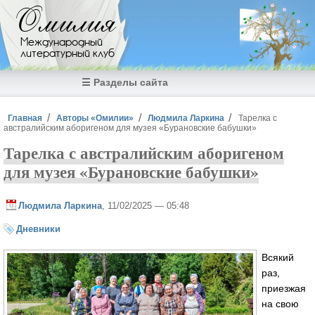
Перейти к основному содержанию
Омилия
Международный
литературный клуб
☰ Разделы сайта
Вы здесь
Главная
Авторы «Омилии»
Людмила Ларкина
Тарелка с
австралийским аборигеном для музея «Бурановские бабушки»
Тарелка с австралийским аборигеном
для музея «Бурановские бабушки»
Людмила Ларкина
, 11/02/2025 — 05:48
Дневники
Всякий
раз,
приезжая
на свою