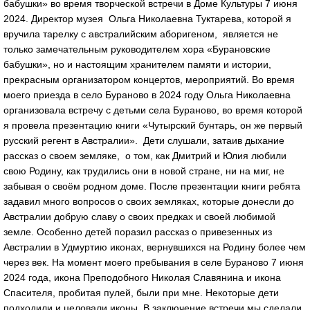
бабушки» во время творческой встречи в Доме Культуры 7 июня
2024. Директор музея Ольга Николаевна Туктарева, которой я
вручила тарелку с австралийским аборигеном, является не
только замечательным руководителем хора «Бурановские
бабушки», но и настоящим хранителем памяти и истории,
прекрасным организатором концертов, мероприятий. Во время
моего приезда в село Бураново в 2024 году Ольга Николаевна
организовала встречу с детьми села Бураново, во время которой
я провела презентацию книги «Чутырский бунтарь, он же первый
русский регент в Австралии». Дети слушали, затаив дыхание
рассказ о своем земляке, о том, как Дмитрий и Юлия любили
свою Родину, как трудились они в новой стране, ни на миг, не
забывая о своём родном доме. После презентации книги ребята
задавил много вопросов о своих земляках, которые донесли до
Австралии добрую славу о своих предках и своей любимой
земле. Особенно детей поразил рассказ о привезенных из
Австралии в Удмуртию иконах, вернувшихся на Родину более чем
через век. На момент моего пребывания в селе Бураново 7 июня
2024 года, икона Преподобного Николая Славянина и икона
Спасителя, пробитая пулей, были при мне. Некоторые дети
подходили и целовали иконы. В заключение встречи мы сделали