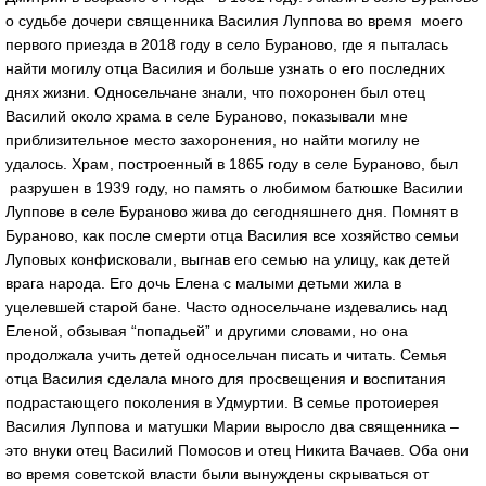
о судьбе дочери священника Василия Луппова во время моего
первого приезда в 2018 году в село Бураново, где я пыталась
найти могилу отца Василия и больше узнать о его последних
днях жизни. Односельчане знали, что похоронен был отец
Василий около храма в селе Бураново, показывали мне
приблизительное место захоронения, но найти могилу не
удалось. Храм, построенный в 1865 году в селе Бураново, был
разрушен в 1939 году, но память о любимом батюшке Василии
Луппове в селе Бураново жива до сегодняшнего дня. Помнят в
Бураново, как после смерти отца Василия все хозяйство семьи
Луповых конфисковали, выгнав его семью на улицу, как детей
врага народа. Его дочь Елена с малыми детьми жила в
уцелевшей старой бане. Часто односельчане издевались над
Еленой, обзывая “попадьей” и другими словами, но она
продолжала учить детей односельчан писать и читать. Семья
отца Василия сделала много для просвещения и воспитания
подрастающего поколения в Удмуртии. В семье протоиерея
Василия Луппова и матушки Марии выросло два священника –
это внуки отец Василий Помосов и отец Никита Вачаев. Оба они
во время советской власти были вынуждены скрываться от