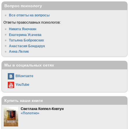
Вопрос психологу
Все ответы на вопросы
Ответы православных психологов:
Никита Яночкин
Екатерина Усачева
Татьяна Бобровских
Анастасия Бондарук
Анна Лелик
Мы в социальных сетях
ВКонтакте
YouTube
Купить наши книги
Светлана Коппел-Ковтун
«Полотно»