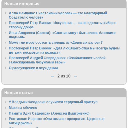
Новые интервью
Алла Немцова: Счастливый человек — это благодарный
Создателю человек
Протоиерей Пётр Винник: Искушение — шанс сделать выбор в
сторону добра
Инна Андреева (Сапега): «Святые могут быть очень близкими
людьми»
Может ли море состоять сплошь из «Девятых валов»?
Протоиерей Пётр Винник: «Для любящего отца мы всегда будем
детьми, несмотря на возраст»
Протоиерей Андрей Спиридонов: «Озабоченность собой
замаскирована лозунгами веры»
О рассуждении и осуждении
←
2 из 10
→
Новые статьи
У Владыки Феодосия случился сердечный приступ
Маки на обочине
Памяти Эдит Сёдергран (Алексей Дмитриенко)
Ростислав Ищенко: «Они желают превратить Церковь в
антицерковь»