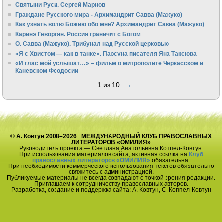
Святыни Руси. Сергей Марнов
Граждане Русского мира - Архимандрит Савва (Мажуко)
Как узнать волю Божию обо мне? Архимандрит Савва (Мажуко)
Каринэ Геворгян. Россия граничит с Богом
О. Савва (Мажуко). Трибунал над Русской церковью
«Я с Христом — как в танке». Парсуна писателя Яна Таксюра
«И глас мой услышат…» – фильм о митрополите Черкасском и
Каневском Феодосии
1 из 10
→
© А. Ковтун 2008–2026 МЕЖДУНАРОДНЫЙ КЛУБ ПРАВОСЛАВНЫХ
ЛИТЕРАТОРОВ «ОМИЛИЯ»
Руководитель проекта — Светлана Анатольевна Коппел-Ковтун.
При использования материалов сайта, активная ссылка на
Клуб
православных литераторов «ОМИЛИЯ»
обязательна.
При необходимости коммерческого использования текстов обязательно
свяжитесь с администрацией.
Публикуемые материалы не всегда совпадают с точкой зрения редакции.
Приглашаем к сотрудничеству православных авторов.
Разработка, создание и поддержка сайта: А. Ковтун, С. Коппел-Ковтун