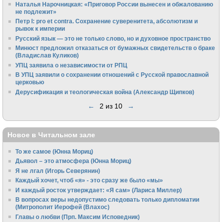
Наталья Нарочницкая: «Приговор России вынесен и обжалованию
не подлежит»
Петр I: pro et contra. Сохранение суверенитета, абсолютизм и
рывок к империи
Русский язык — это не только слово, но и духовное пространство
Минюст предложил отказаться от бумажных свидетельств о браке
(Владислав Куликов)
УПЦ заявила о независимости от РПЦ
В УПЦ заявили о сохранении отношений с Русской православной
церковью
Дерусификация и теологическая война (Александр Щипков)
←
2 из 10
→
Новое в Читальном зале
То же самое (Юнна Мориц)
Дьявол – это атмосфера (Юнна Мориц)
Я не лгал (Игорь Северянин)
Каждый хочет, чтоб «я» - это сразу же было «мы»
И каждый росток утверждает: «Я сам» (Лариса Миллер)
В вопросах веры недопустимо следовать только дипломатии
(Митрополит Иерофей (Влахос)
Главы о любви (Прп. Максим Исповедник)