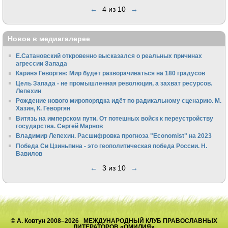
←
4 из 10
→
Новое в медиагалерее
Е.Сатановский откровенно высказался о реальных причинах
агрессии Запада
Каринэ Геворгян: Мир будет разворачиваться на 180 градусов
Цель Запада - не промышленная революция, а захват ресурсов.
Лепехин
Рождение нового миропорядка идёт по радикальному сценарию. М.
Хазин, К. Геворгян
Витязь на имперском пути. От потешных войск к переустройству
государства. Сергей Марнов
Владимир Лепехин. Расшифровка прогноза "Economist" на 2023
Победа Си Цзиньпина - это геополитическая победа России. Н.
Вавилов
←
3 из 10
→
© А. Ковтун 2008–2026 МЕЖДУНАРОДНЫЙ КЛУБ ПРАВОСЛАВНЫХ
ЛИТЕРАТОРОВ «ОМИЛИЯ»