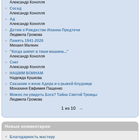
Александр Конопля
Сосед
Александр Конопля
Ад
Александр Конопля
Детям о Рождестве Иоанна Предтечи
Людмила Громова
Память 1941-2026
Михаил Малеин
"Когда шипит в тиши машина..."
Александр Конопля
Снег
Александр Конопля
НАШИМ ВОИНАМ
Надежда Кушкова
Сказание о жене Адера и о рыжей блуднице
Монахиня Евфимия Пащенко
Можно ли увидеть Бога? Тайна Святой Троицы
Людмила Громова
1 из 10
→
Новые комментарии
Благодарность мастеру