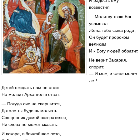
И радость ему
возвестил:
— Молитву твою Бог
услышал:
Жена тебе сына родит,
Он будет пророком
великим
И к Богу людей обратит.
Не верит Захария,
спорит:
— И мне, и жене много
лет!
Детей ожидать нам не стоит…
Но молвит Архангел в ответ:
— Покуда сие не свершится,
Дотоле ты будешь молчать… —
Священник домой возвратился,
Ни слова не может сказать.
И вскоре, в ближайшее лето,