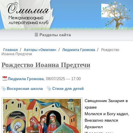
Перейти к основному содержанию
Омилия
Международный
литературный клуб
☰ Разделы сайта
Вы здесь
Главная
Авторы «Омилии»
Людмила Громова
Рождество
Иоанна Предтечи
Рождество Иоанна Предтечи
Людмила Громова
, 08/07/2025 — 17:00
Воскресная школа
Стихи для детей
Священник Захария в
храме
Молился и Богу кадил,
Внезапно явился
Архангел