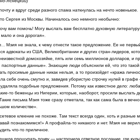
йно-Яснецкий)
очту и вдруг среди разного спама наткнулась на нечто новенькое.
-то Сергея из Москвы. Начиналось оно немного необычно:
хочу вам помочь! Могу выслать вам бесплатно духовную литературу
 мало и она дорогая».
... Мзия не знала, к чему отнести такое предложение. Ее не первы
еся адвокаты из США, Великобритании и других стран-лидеров, кот
у неизвестной домохозяйке, пять или семь миллионов долларов, и 
 паспортные данные». Знающие люди объяснили ей, что это такой
ывать просимые данные никак нельзя, а то произойдет «кража лично
ла себе очень смутно и, завидев убористую строчку нулей в графе
у удаляла подобные предложения. Потому как известное дело: люб
кие-то беженцы из Нигерии, которые, наоборот, просили выслать д
Такие письма Мзия тоже сразу отметала, так как сама была в вечно
ьшом количестве».
сетевое клеение не похоже. Там текст всегда один, хоть и разные 
авай познакомимся!» А профайла-то никакого и нет. Мзия не верила
удить что-то приличное.
решила прощупать почву — настрочила ответное послание, где кул