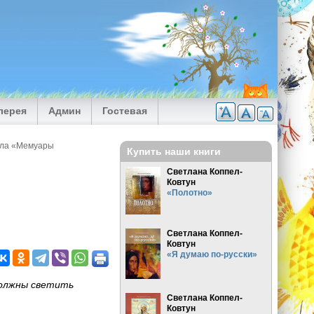
лерея
Админ
Гостевая
кла «Мемуары
Купить наши книги
Светлана Коппел-
Ковтун
«Полотно»
Светлана Коппел-
Ковтун
«Я думаю по-русски»
должны светить
Светлана Коппел-
Ковтун