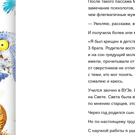
После такого пассажа 
замечание психологов,
чем флегматичные муж
— Умоляю, расскажи, в
И получила более или
«Я был крещен в детст
3 брата. Родители вос
и на сон грядущий мол
имели, прочитывали от 
от сверстников не отли
с теми, кто мог понять
сожалею и каюсь.
Учился заочно в ВУЗе.
на Свете. Света была 
по мнению старцев, эт
Через год родился сын
Но по-настоящему труд
С научной работы я уш