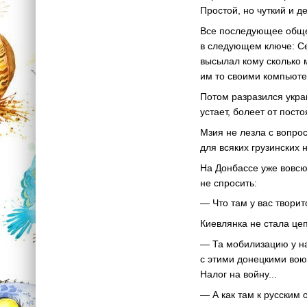
Простой, но чуткий и д
Все последующее общен
в следующем ключе: Сер
высылал кому сколько 
им то своими компьюте
Потом разразился украи
устает, болеет от пост
Мзия не лезла с вопрос
для всяких грузинских 
На Донбассе уже вовсю 
не спросить:
— Что там у вас творит
Киевлянка не стала цеп
— Та мобилизацию у нас
с этими донецкими воюю
Налог на войну...
— А как там к русским