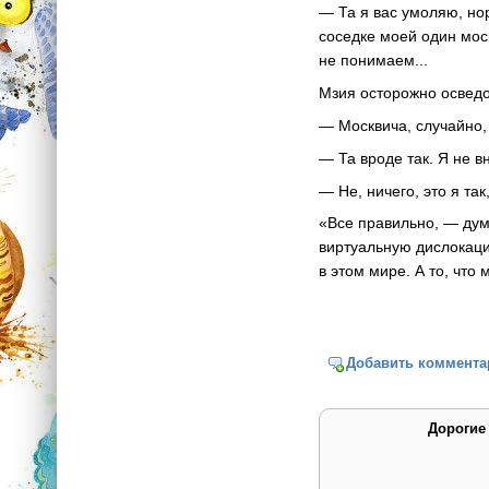
— Та я вас умоляю, но
соседке моей один моск
не понимаем...
Мзия осторожно освед
— Москвича, случайно,
— Та вроде так. Я не в
— Не, ничего, это я т
«Все правильно, — дум
виртуальную дислокаци
в этом мире. А то, что
Добавить коммента
Дорогие