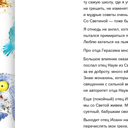
ту самую школу, где я
не грешить, не изменя
и мудрые советы очень
Со Светиной — тоже бы
Я отнюдь не ангел, хо
пытался примириться 
Люблю кататься на лыжа
Про отца Герасима мно
Большое влияние оказа
послал отец Наум из С
за ее доброту, много е
Знаю монахинь, которы
священник с сильной ве
не авторитет отца Наум
Еще (покойный) отец Ио
мы со Светой живем. Мы
суетный, бабушкам свои
Выходит отец Иоанн на 
перечислять мои грехи