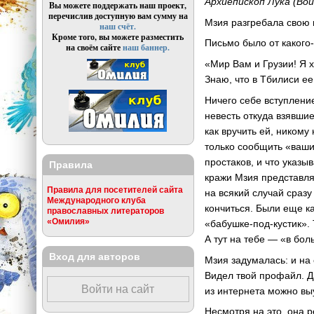
Архиепископ Лука (Во
Вы можете поддержать наш проект,
перечислив доступную вам сумму на
Мзия разгребала свою п
наш счёт.
Кроме того, вы можете разместить
Письмо было от какого
на своём сайте
наш баннер.
«Мир Вам и Грузии! Я 
Знаю, что в Тбилиси ее
Ничего себе вступление
невесть откуда взявши
как вручить ей, ником
только сообщить «ваши
простаков, и что указ
Правила
кражи Мзия представля
Правила для посетителей сайта
на всякий случай сраз
Международного клуба
кончиться. Были еще ка
православных литераторов
«Омилия»
«бабушке-под-кустик». 
А тут на тебе — «в бол
Вход для авторов
Мзия задумалась: и на 
Видел твой профайл. Д
Войти на сайт
из интернета можно вы
Несмотря на это, она 