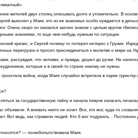
еликатный«.
ие жителей двух столиц описывать долго и утомительно. В основ
гей выяснял у Мзии, кто из ее знакомых особо нуждается в деньга
мог. Очень скоро он оказался заочно знаком с целым кругом тбилис
рными знаниями, то еще чем-нибудь нужным по ситуации.
нский кризис, и Сергей почему-то потерял интерес к Грузии. Изред
оянных перегрузок и просил присоединиться к молитве о мире на Ук
ами, рассуждая, что человек, и правда, дошел до ручки. Не нанял
неудачников, которые и в своей-то стране никому не нужны.
грохотала война, когда Мзия случайно встретила в парке туристку-
ся?
ляться за государственную тайну и начала певуче излагать печаль
 объявили. А воевать никто не хочет. Все, кто мог, куда-то сховал
т. Вот ведь, как стравили людей. Кто б мог подумать... Постоянно 
 относятся? — полюбопытствовала Мзия.