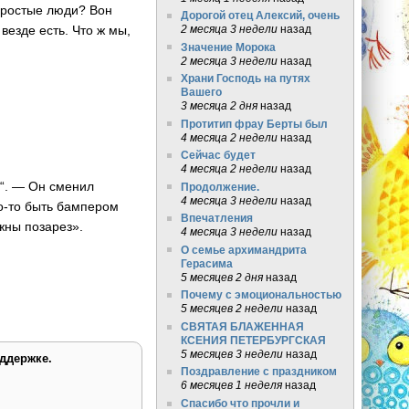
 простые люди? Вон
Дорогой отец Алексий, очень
2 месяца 3 недели
назад
везде есть. Что ж мы,
Значение Морока
2 месяца 3 недели
назад
Храни Господь на путях
Вашего
3 месяца 2 дня
назад
Протитип фрау Берты был
4 месяца 2 недели
назад
Сейчас будет
4 месяца 2 недели
назад
а“. — Он сменил
Продолжение.
4 месяца 3 недели
назад
то-то быть бампером
Впечатления
ужны позарез».
4 месяца 3 недели
назад
О семье архимандрита
Герасима
5 месяцев 2 дня
назад
Почему с эмоциональностью
5 месяцев 2 недели
назад
СВЯТАЯ БЛАЖЕННАЯ
КСЕНИЯ ПЕТЕРБУРГСКАЯ
5 месяцев 3 недели
назад
ддержке.
Поздравление с праздником
6 месяцев 1 неделя
назад
Спасибо что прочли и