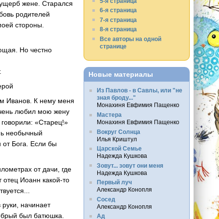
5-я страница
в ущерб жене. Старался
6-я страница
юбовь родителей
7-я страница
моей стороны.
8-я страница
Все авторы на одной
странице
ющая. Но честно
.
Новые материалы
ерой
Из Павлов - в Савлы, или "не
зная броду..."
м Иванов. К нему меня
Монахиня Евфимия Пащенко
Очень любил мою жену
Мастера
 говорили: «Старец!»
Монахиня Евфимия Пащенко
Вокруг Солнца
нь необычный
Илья Криштул
 от Бога. Если бы
Царской Семье
Надежда Кушкова
Зовут... зовут они меня
лометрах от дачи, где
Надежда Кушкова
т отец Иоанн какой-то
Первый луч
Александр Конопля
вуется...
Сосед
 руки, начинает
Александр Конопля
добрый был батюшка.
Ад