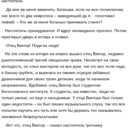
настоятель.
-Да кем же меня заменить, батюшка, если на всю поликлинику
нас всего-то два невролога – заведующий да я, - посетовал
певчий. – Кто же за меня больных принимать станет?
Настоятель призадумался. И вдруг неожиданно просиял. Потом
приоткрыл дверь в алтарь и позвал:
-Отец Виктор! Поди-ка сюда!
На эти слова из алтаря на клирос вышел отец Виктор, недавно
рукоположенный третий священник храма. Несмотря на свою
молодость, он слыл мастером на все руки, так что мог, если надо,
и баньку срубить, и вырезать из свежих огурцов забавных
дракончиков для своих троих детишек, когда те начинали
капризничать. Вдобавок, отец Виктор был студентом
Богословского института. А студенты, как известно, люди не
только умные, но еще и находчивые. У отца Виктора был только
один недостаток – он был лишен музыкального слуха, так что все
попытки научить его петь или хотя бы держать тон оказывались
неизменно безрезультатными.
-Вот что, отец Виктор, - сказал настоятель третьему