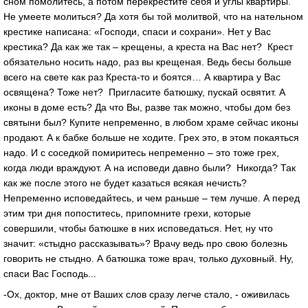
сном помолитесь, а потом перекрестите себя и углы квартиры.
Не умеете молиться? Да хотя бы той молитвой, что на нательном
крестике написана: «Господи, спаси и сохрани». Нет у Вас
крестика? Да как же так – крещены, а креста на Вас нет? Крест
обязательно носить надо, раз вы крещеная. Ведь бесы больше
всего на свете как раз Креста-то и боятся… А квартира у Вас
освящена? Тоже нет? Пригласите батюшку, пускай освятит. А
иконы в доме есть? Да что Вы, разве так можно, чтобы дом без
святыни был? Купите непременно, в любом храме сейчас иконы
продают. А к бабке больше не ходите. Грех это, в этом покаяться
надо. И с соседкой помиритесь непременно – это тоже грех,
когда люди враждуют. А на исповеди давно были? Никогда? Так
как же после этого не будет казаться всякая нечисть?
Непременно исповедайтесь, и чем раньше – тем лучше. А перед
этим три дня попоститесь, припомните грехи, которые
совершили, чтобы батюшке в них исповедаться. Нет, ну что
значит: «стыдно рассказывать»? Врачу ведь про свою болезнь
говорить не стыдно. А батюшка тоже врач, только духовный. Ну,
спаси Вас Господь...
-Ох, доктор, мне от Ваших слов сразу легче стало, - оживилась