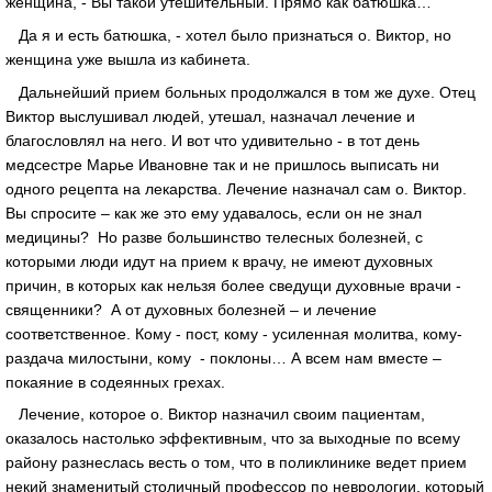
женщина, - Вы такой утешительный. Прямо как батюшка…
Да я и есть батюшка, - хотел было признаться о. Виктор, но
женщина уже вышла из кабинета.
Дальнейший прием больных продолжался в том же духе. Отец
Виктор выслушивал людей, утешал, назначал лечение и
благословлял на него. И вот что удивительно - в тот день
медсестре Марье Ивановне так и не пришлось выписать ни
одного рецепта на лекарства. Лечение назначал сам о. Виктор.
Вы спросите – как же это ему удавалось, если он не знал
медицины? Но разве большинство телесных болезней, с
которыми люди идут на прием к врачу, не имеют духовных
причин, в которых как нельзя более сведущи духовные врачи -
священники? А от духовных болезней – и лечение
соответственное. Кому - пост, кому - усиленная молитва, кому-
раздача милостыни, кому - поклоны… А всем нам вместе –
покаяние в содеянных грехах.
Лечение, которое о. Виктор назначил своим пациентам,
оказалось настолько эффективным, что за выходные по всему
району разнеслась весть о том, что в поликлинике ведет прием
некий знаменитый столичный профессор по неврологии, который