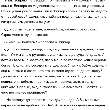
Итак, вопреки поговорке, что «первый блин – комом», первый
опыт о. Виктора на медицинском поприще оказался успешным.
Но не успел уже осмелевший о. Виктор сполна пережить радость
от первой своей удачи, как в кабинет вошла пожилая женщина с
бледным, измученным лицом:
-Доктор, выпишите мне, пожалуйста, таблеток от страха…
Страх меня замучил, сил нет.
-А чего Вы боитесь? – спросил о. Виктор
-Да, понимаете, доктор, соседка у меня такая вредная, такая
злая. Уж мы с нею ругались-ругались, чуть до суда не дошло. А
потом стало мне казаться, что у меня по квартире кошка черная
бегает. Видно, это соседка мне сделала. Я уж и к бабке ходила, и
она мне тоже сказала, что это на меня сделано, да что толку?
Деньги взяла, а кошка как бегала, так и бегает. Тогда к врачам
пошла, они таблетки прописывали-прописывали, а толку
никакого. Слабые, видно, таблетки – не помогают… Может, Вы
чего посильнее пропишете?
- Не помогут тут таблетки – тут другое надо. А Вы молиться
перед сном не пробовали? Нет? А Вы вот как сделайте – перед