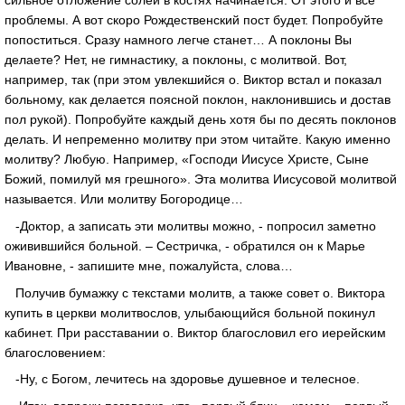
проблемы. А вот скоро Рождественский пост будет. Попробуйте
попоститься. Сразу намного легче станет… А поклоны Вы
делаете? Нет, не гимнастику, а поклоны, с молитвой. Вот,
например, так (при этом увлекшийся о. Виктор встал и показал
больному, как делается поясной поклон, наклонившись и достав
пол рукой). Попробуйте каждый день хотя бы по десять поклонов
делать. И непременно молитву при этом читайте. Какую именно
молитву? Любую. Например, «Господи Иисусе Христе, Сыне
Божий, помилуй мя грешного». Эта молитва Иисусовой молитвой
называется. Или молитву Богородице…
-Доктор, а записать эти молитвы можно, - попросил заметно
оживившийся больной. – Сестричка, - обратился он к Марье
Ивановне, - запишите мне, пожалуйста, слова…
Получив бумажку с текстами молитв, а также совет о. Виктора
купить в церкви молитвослов, улыбающийся больной покинул
кабинет. При расставании о. Виктор благословил его иерейским
благословением:
-Ну, с Богом, лечитесь на здоровье душевное и телесное.