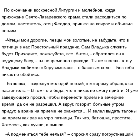
По окончании воскресной Литургии и молебнов, когда
прихожане Свято-Лазаревского храма стали расходиться по
домам, настоятель, отец Феодор, пришел на клирос и объявил
певчим:
-Чтецы мои дорогие, певцы мои золотые, не забудьте, что в
пятницу в нас Престольный праздник. Сам Владыка служить
будет. Приходите, пожалуйста, все. Антон, - обратился он к
ведущему басу, - ты непременно приходи. Ты же знаешь, что у
Владыки любимая «Херувимская» - с басовым соло… Без тебя
никак не обойтись.
-Батюшка, - вздохнул молодой певчий, к которому обращался
настоятель. – В том-то и беда, что я никак не смогу прийти. Я уже
заведующего просил, чтобы перенести прием на вечернее
время, да он не разрешил. А вдруг, говорит, больные утром
придут, а врача на приеме не окажется… И велел выдать талоны
на прием как раз на утро пятницы. Так что, батюшка, простите.
Хотелось, как лучше, а вышло…
-А подмениться тебе нельзя? – спросил сразу погрустневший