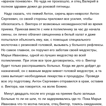
«врачом поневоле». Но чуда не произошло, и отец Валерий в
полном здравии дожил до роковой пятницы.
Надо сказать, что певчий Антон, сиречь врач-невролог Антон
Сергеевич, со своей стороны приложил все усилия, чтобы
обезопасить о. Виктора от возможных неожиданностей во время
приема. Приехав вместе с ним в поликлинику за час до начала
смены, он лично облачил священника в белый халат и даже
попытался объяснить ему, как, с помощью специального
молоточка с резиновой головкой, вызывать у больного рефлексы.
Но самое главное, он поручил его заботам своей медсестры,
Марьи Ивановны, одной из лучших медсестер во всей
поликлинике. При этом все трое договорились, что о. Виктор
будет только расспрашивать больных. Когда же дело дойдет до
назначений, он с важным видом кивнет головой медсестре, а та
сама выпишет необходимые лекарства и процедуры. Проведя
всю эту подготовку, Антон Сергеевич отправился в храм, оставив
о. Виктора, как говорится, на волю Божию.
Минут двадцать после его ухода на приеме было затишье.
Больные то ли не шли, то ли задерживались где-то. Пока Марья
Ивановна что-то молча писала, отец Виктор, томясь ожиданием,