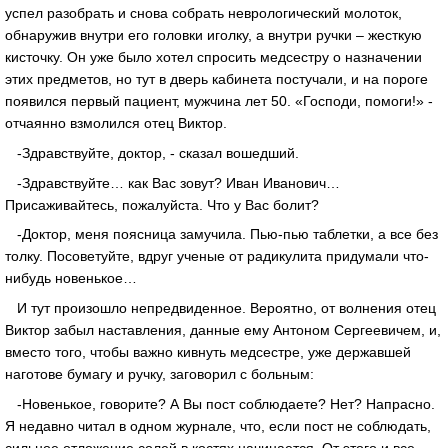
успел разобрать и снова собрать неврологический молоток,
обнаружив внутри его головки иголку, а внутри ручки – жесткую
кисточку. Он уже было хотел спросить медсестру о назначении
этих предметов, но тут в дверь кабинета постучали, и на пороге
появился первый пациент, мужчина лет 50. «Господи, помоги!» -
отчаянно взмолился отец Виктор.
-Здравствуйте, доктор, - сказал вошедший.
-Здравствуйте… как Вас зовут? Иван Иванович…
Присаживайтесь, пожалуйста. Что у Вас болит?
-Доктор, меня поясница замучила. Пью-пью таблетки, а все без
толку. Посоветуйте, вдруг ученые от радикулита придумали что-
нибудь новенькое…
И тут произошло непредвиденное. Вероятно, от волнения отец
Виктор забыл наставления, данные ему Антоном Сергеевичем, и,
вместо того, чтобы важно кивнуть медсестре, уже державшей
наготове бумагу и ручку, заговорил с больным:
-Новенькое, говорите? А Вы пост соблюдаете? Нет? Напрасно.
Я недавно читал в одном журнале, что, если пост не соблюдать,
сильное отложение солей в костях начинается. От этого и все