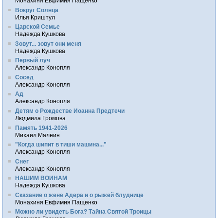
Монахиня Евфимия Пащенко
Вокруг Солнца
Илья Криштул
Царской Семье
Надежда Кушкова
Зовут... зовут они меня
Надежда Кушкова
Первый луч
Александр Конопля
Сосед
Александр Конопля
Ад
Александр Конопля
Детям о Рождестве Иоанна Предтечи
Людмила Громова
Память 1941-2026
Михаил Малеин
"Когда шипит в тиши машина..."
Александр Конопля
Снег
Александр Конопля
НАШИМ ВОИНАМ
Надежда Кушкова
Сказание о жене Адера и о рыжей блуднице
Монахиня Евфимия Пащенко
Можно ли увидеть Бога? Тайна Святой Троицы