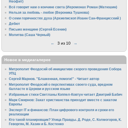
Неофит)
Всё говорит нам о кончине света (Иеромонах Роман (Матюшин)
Нельзя за любовь - любое (Вероника Тушнова)
О семи горячностях духа (Архиепископ Иоанн Сан-Францисский )
Дебют
Письмо женщине (Сергей Есенин)
Молитва (Саша Черный)
←
3 из 10
→
Новое в медиагалерее
Митрополит Феодосий об инициативе скорого проведения Собора
УПЦ
Сергей Марнов. "Блаженная, помоги!" - Читает автор
Митрополит Феодосий о перспективах своего суда, вредном
балласте в Церкви и русском языке
Избранные стихи Светланы Коппел-Ковтун читает Дмитрий Бабич
Марк Смирнов: Закат христианства приходит вместе с закатом
Европы
Эксперт IT и финансов: План цифрового контроля и сроки его
реализации
Кто такой планировщик? Улица Правды. Д. Роде, С. Колмогоров, К.
Геворгян, М. Хазин и Б. Костенко