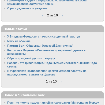
Протоиерей Андрей Спиридонов: «Озабоченность собой
замаскирована лозунгами веры»
О рассуждении и осуждении
←
2 из 10
→
Новые статьи
У Владыки Феодосия случился сердечный приступ
Маки на обочине
Памяти Эдит Сёдергран (Алексей Дмитриенко)
Ростислав Ищенко: «Они желают превратить Церковь в
антицерковь»
Образ страданий русского народа
Россия - это цивилизация. Надо быть самостоятельными! Надо
стоять!
В Украинской Православной Церкви указали властям на
недопустимость атаки на Церковь
1 из 10
→
Новое в Читальном зале
Понятие «ум» в православной психотерапии (Митрополит Морфу