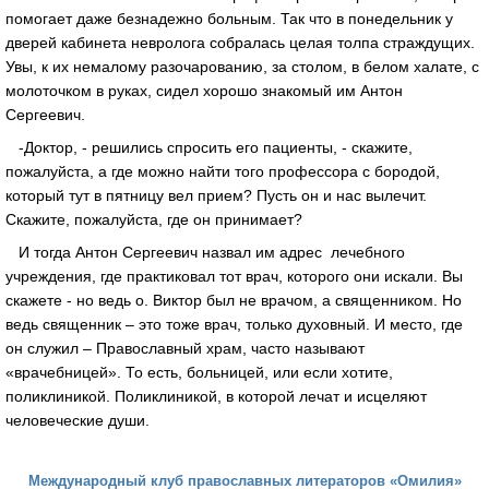
помогает даже безнадежно больным. Так что в понедельник у
дверей кабинета невролога собралась целая толпа страждущих.
Увы, к их немалому разочарованию, за столом, в белом халате, с
молоточком в руках, сидел хорошо знакомый им Антон
Сергеевич.
-Доктор, - решились спросить его пациенты, - скажите,
пожалуйста, а где можно найти того профессора с бородой,
который тут в пятницу вел прием? Пусть он и нас вылечит.
Скажите, пожалуйста, где он принимает?
И тогда Антон Сергеевич назвал им адрес лечебного
учреждения, где практиковал тот врач, которого они искали. Вы
скажете - но ведь о. Виктор был не врачом, а священником. Но
ведь священник – это тоже врач, только духовный. И место, где
он служил – Православный храм, часто называют
«врачебницей». То есть, больницей, или если хотите,
поликлиникой. Поликлиникой, в которой лечат и исцеляют
человеческие души.
Международный клуб православных литераторов «Омилия»