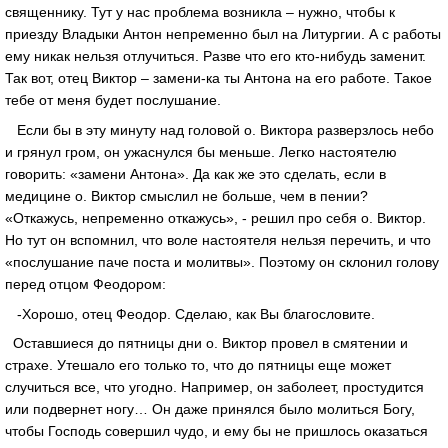
священнику. Тут у нас проблема возникла – нужно, чтобы к
приезду Владыки Антон непременно был на Литургии. А с работы
ему никак нельзя отлучиться. Разве что его кто-нибудь заменит.
Так вот, отец Виктор – замени-ка ты Антона на его работе. Такое
тебе от меня будет послушание.
Если бы в эту минуту над головой о. Виктора разверзлось небо
и грянул гром, он ужаснулся бы меньше. Легко настоятелю
говорить: «замени Антона». Да как же это сделать, если в
медицине о. Виктор смыслил не больше, чем в пении?
«Откажусь, непременно откажусь», - решил про себя о. Виктор.
Но тут он вспомнил, что воле настоятеля нельзя перечить, и что
«послушание паче поста и молитвы». Поэтому он склонил голову
перед отцом Феодором:
-Хорошо, отец Феодор. Сделаю, как Вы благословите.
Оставшиеся до пятницы дни о. Виктор провел в смятении и
страхе. Утешало его только то, что до пятницы еще может
случиться все, что угодно. Например, он заболеет, простудится
или подвернет ногу… Он даже принялся было молиться Богу,
чтобы Господь совершил чудо, и ему бы не пришлось оказаться