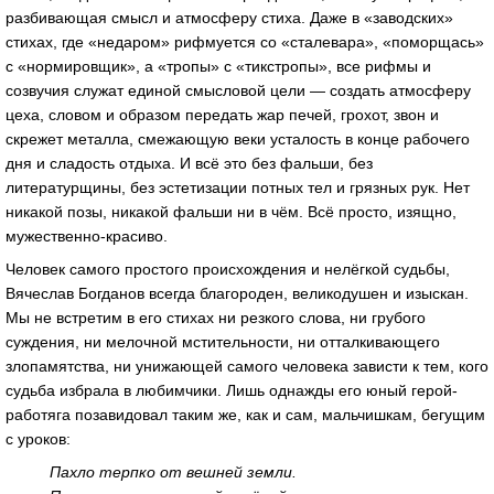
разбивающая смысл и атмосферу стиха. Даже в «заводских»
стихах, где «недаром» рифмуется со «сталевара», «поморщась»
с «нормировщик», а «тропы» с «тикстропы», все рифмы и
созвучия служат единой смысловой цели — создать атмосферу
цеха, словом и образом передать жар печей, грохот, звон и
скрежет металла, смежающую веки усталость в конце рабочего
дня и сладость отдыха. И всё это без фальши, без
литературщины, без эстетизации потных тел и грязных рук. Нет
никакой позы, никакой фальши ни в чём. Всё просто, изящно,
мужественно-красиво.
Человек самого простого происхождения и нелёгкой судьбы,
Вячеслав Богданов всегда благороден, великодушен и изыскан.
Мы не встретим в его стихах ни резкого слова, ни грубого
суждения, ни мелочной мстительности, ни отталкивающего
злопамятства, ни унижающей самого человека зависти к тем, кого
судьба избрала в любимчики. Лишь однажды его юный герой-
работяга позавидовал таким же, как и сам, мальчишкам, бегущим
с уроков:
Пахло терпко от вешней земли.