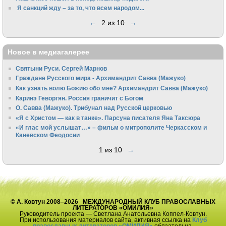
Я санкций жду – за то, что всем народом...
←
2 из 10
→
Новое в медиагалерее
Святыни Руси. Сергей Марнов
Граждане Русского мира - Архимандрит Савва (Мажуко)
Как узнать волю Божию обо мне? Архимандрит Савва (Мажуко)
Каринэ Геворгян. Россия граничит с Богом
О. Савва (Мажуко). Трибунал над Русской церковью
«Я с Христом — как в танке». Парсуна писателя Яна Таксюра
«И глас мой услышат…» – фильм о митрополите Черкасском и
Каневском Феодосии
1 из 10
→
© А. Ковтун 2008–2026 МЕЖДУНАРОДНЫЙ КЛУБ ПРАВОСЛАВНЫХ
ЛИТЕРАТОРОВ «ОМИЛИЯ»
Руководитель проекта — Светлана Анатольевна Коппел-Ковтун.
При использования материалов сайта, активная ссылка на
Клуб
православных литераторов «ОМИЛИЯ»
обязательна.