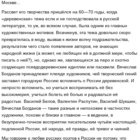
Москве...
Рассвет его творчества пришёлся на 60—70 годы, когда
«деревенская» тема если и не господствовала в русской
литературе, то уж, во всяком случае, была одним из главных
художественных мотивов. Возникнув, эта тема довольно скоро
превратилась в моду, вызвав к жизни волну подражательства,
результатом чего стало появление авторов, не знающих
народной жизни (а может, не любящих её в должной мере, чтобы
писать о ней?), но, однако же, хватающихся за перо и охотно
создающих псевдодеревенские идиллии или пасквили. Вячеслав
Богданов принадлежит плеяде художников, чей творческий гений
заставил городскую Россию вспомнить о России деревенской. И
непросто вспомнить, но учиться воспринимать её без
высокомерия, учиться болеть её болью и радоваться её
радостью. Василий Белов, Валентин Распутин, Василий Шукшин,
Вячеслав Богданов — такие разные и непохожие в частностях
художники, похожи и близки в главном — в ведении, в
безупречно-точном восприятии писательским чутьём настоящей,
подлинной России, её народа, её правды, её тревог и чаяний.
Мы говорим о любви русских поэтов к России не потому, что