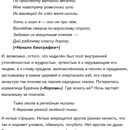
По проспекту ватагой весёлой
Мне навстречу ровесники шли
Из манящей до слёз меня школы.
Хоть и знал я — они не при чём,
Взглядом смерив по-взрослому строго,
Задевал их мазутным плечом: —
Дай рабочему классу дорогу...
(«Начало биографии»)
И, возможно, оттого, что наделён был поэт внутренней
утончённостью и мудростью, чуткостью и к окружающим его
людям, и к слову предков, запечатлённому в песнях и преданиях,
застывшему в камне церквей и очертаниях изб, его герои
зачастую так похожи на героев народных сказок. Потерялась
кормилица Бурёнка
(«Корова»)
. Где искать её? Ночь застаёт
мальчишку за поиском:
Тьма легла в репейные низины
К берегам речной зелёной тины.
А ночью страшно. Ночью мерещится кругом разная нечисть, что
так и норовит уловить, обмануть, погубить. Нет кругом ни души.