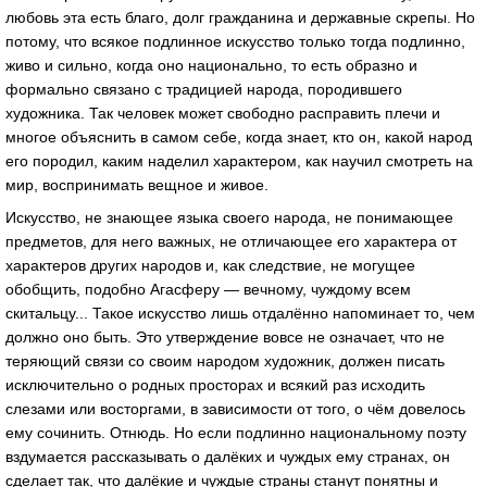
любовь эта есть благо, долг гражданина и державные скрепы. Но
потому, что всякое подлинное искусство только тогда подлинно,
живо и сильно, когда оно национально, то есть образно и
формально связано с традицией народа, породившего
художника. Так человек может свободно расправить плечи и
многое объяснить в самом себе, когда знает, кто он, какой народ
его породил, каким наделил характером, как научил смотреть на
мир, воспринимать вещное и живое.
Искусство, не знающее языка своего народа, не понимающее
предметов, для него важных, не отличающее его характера от
характеров других народов и, как следствие, не могущее
обобщить, подобно Агасферу — вечному, чуждому всем
скитальцу... Такое искусство лишь отдалённо напоминает то, чем
должно оно быть. Это утверждение вовсе не означает, что не
теряющий связи со своим народом художник, должен писать
исключительно о родных просторах и всякий раз исходить
слезами или восторгами, в зависимости от того, о чём довелось
ему сочинить. Отнюдь. Но если подлинно национальному поэту
вздумается рассказывать о далёких и чуждых ему странах, он
сделает так, что далёкие и чуждые страны станут понятны и