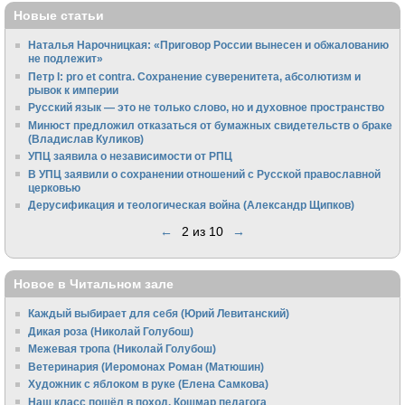
Новые статьи
Наталья Нарочницкая: «Приговор России вынесен и обжалованию
не подлежит»
Петр I: pro et contra. Сохранение суверенитета, абсолютизм и
рывок к империи
Русский язык — это не только слово, но и духовное пространство
Минюст предложил отказаться от бумажных свидетельств о браке
(Владислав Куликов)
УПЦ заявила о независимости от РПЦ
В УПЦ заявили о сохранении отношений с Русской православной
церковью
Дерусификация и теологическая война (Александр Щипков)
←
2 из 10
→
Новое в Читальном зале
Каждый выбирает для себя (Юрий Левитанский)
Дикая роза (Николай Голубош)
Межевая тропа (Николай Голубош)
Ветеринария (Иеромонах Роман (Матюшин)
Художник с яблоком в руке (Елена Самкова)
Наш класс пошёл в поход. Кошмар педагога