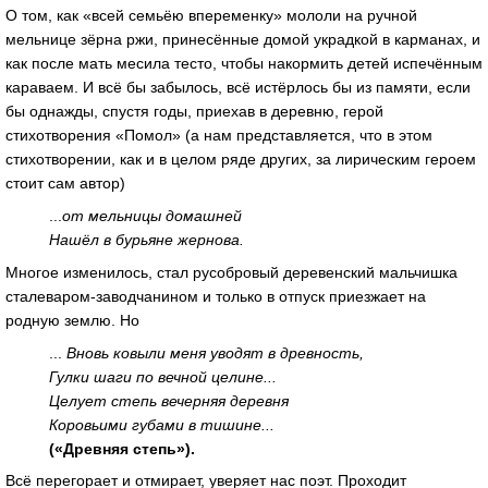
О том, как «всей семьёю впеременку» мололи на ручной
мельнице зёрна ржи, принесённые домой украдкой в карманах, и
как после мать месила тесто, чтобы накормить детей испечённым
караваем. И всё бы забылось, всё истёрлось бы из памяти, если
бы однажды, спустя годы, приехав в деревню, герой
стихотворения «Помол» (а нам представляется, что в этом
стихотворении, как и в целом ряде других, за лирическим героем
стоит сам автор)
...
от мельницы домашней
Нашёл в бурьяне жернова.
Многое изменилось, стал русобровый деревенский мальчишка
сталеваром-заводчанином и только в отпуск приезжает на
родную землю. Но
...
Вновь ковыли меня уводят в древность,
Гулки шаги по вечной целине...
Целует степь вечерняя деревня
Коровьими губами в тишине...
(«Древняя степь»).
Всё перегорает и отмирает, уверяет нас поэт. Проходит