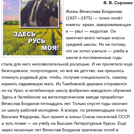
В. В. Сорокин
Жизнь Вячеслава Богданова
(1937—1975) — точно полёт
кометы: яркая, завораживающая
и — увы! — недолгая. Он
закончил всего четыре класса
средней школы. Но не потому,
что не хотел учиться — учёба в
школе в послевоенные годы
стала для него непозволительной роскошью. И не пролетело ещё
безотцовское, полуголодное, но всё же детство, как пришлось
покинуть родимый дом, чтобы, получив специальность, самому
кормить овдовевшую мать. Из Тамбовской деревни отправился
он на Урал, в челябинскую школу фабрично-заводского обучения.
Здесь в Челябинске на металлургическом заводе проработал
Вячеслав Богданов пятнадцать лет. Только спустя годы окончил
он школу рабочей молодёжи. А вскоре, по рекомендации поэта
Василия Фёдорова, был принят в члены Союза писателей СССР,
а чуть позже — на учёбу на Высшие Литературные Курсы. Ещё
через несколько лет Вячеслав Богданов трагически погиб в