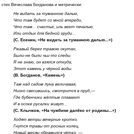
стих Вячеслава Богданова и метрически:
Не видать за туманною далью,
Что там будет со мной впереди,
Что там... счастье, иль веет печалью,
Или отдых для бедной груди...
(С. Есенин, «Не видать за туманною далью...»)
Ржавый берег травою окутан,
Были-не были чьи-то следы.
Я не знаю, он взялся откуда,
Этот камень у чёрной воды.
(В. Богданов, «Камень»)
Там над садом луна величавая,
Низко свесившись, смотрится в пруд,—
Где бубенчики жёлтые плавают
И в осоке русалки живут...
(С. Клычков, «На чужбине далёко от родины...»)
Ходят ветры вечерние кротко.
Гнутся травы от росных колец,
Новый месяц обрамился чётко, —