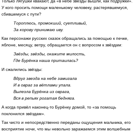
Только лягушки квакают, да «в небе звёзды вышли, как подружки».
У кого просить помощи маленькому человеку, растерявшемуся,
сбившемуся с пути?
Тороплюсь, промокший, суетливый,
За корову принимаю иву.
Как персонажи русских сказок обращались за помощью к печке,
яблоне, месяцу, ветру, обращается он с вопросом к звёздам:
Звёзды, звёзды, окажите милость,
Где Бурёнка наша притаилась?
И сжалились звёзды:
Вдруг звезда на небе замигала
И в овраг за вётлами упала.
Вылезла Бурёнка из оврага,
Вся в репьях рогатая бедняга.
А когда привёл наконец-то Бурёнку домой, то «за помощь
поклонился звёздам».
Так чисто и непосредственно переданы ощущения мальчика, его
восприятие ночи, что мы невольно заражаемся этим волшебным