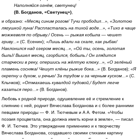
Наполняйся огнём, светунец!
(В. Богданов, «Светунец»)
,
и образно:
«Месяц синим рогом/ Тучи прободил...», «Золотою
лягушкой луна/ Распласталась на тихой воде...», «Тихо в чаще
можжевеля по обрыву./ Осень — рыжая кобыла — чешет
гриву...»
(С. Есенин);
«Лишь вдали на скале, как рыбак/
Наклонился над озером месяц...», «Ой ты, осень, золотая
быль!/ Вышел месяц, сгорбился, бобыль./ Он глядится
старчески в реку, опершись на жёлтую клюку...», «О зелёный
пламень сосняка/ Чешут клёны рыжие бока...»
(В. Богданов);
«Я
окрепну и духом, и речью/ За трудом и за черным куском...»
(С.
Клычков);
«Отмахаешь кувалдой пудовой,/ Будет легче
казаться перо...»
(В. Богданов).
Любовь к родной природе, одушевление её и стремление к
слиянию с ней, роднит Вячеслава Богданова и с более ранними
певцами природы — Ф. И. Тютчевым и А А. Фетом. «Чтобы
поэзия процветала, она должна иметь корни в земле», — писал
Ф. И. Тютчев. Это утверждение применимо и к творчеству
Вячеслава Богданова, создавшего своими стихами картину