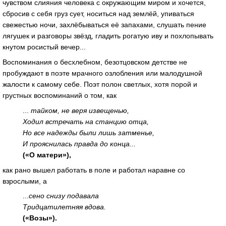
чувством слияния человека с окружающим миром и хочется,
сбросив с себя груз сует, носиться над землёй, упиваться
свежестью ночи, захлёбываться её запахами, слушать пение
лягушек и разговоры звёзд, гладить рогатую иву и похлопывать
кнутом росистый вечер...
Воспоминания о бесхлебном, безотцовском детстве не
пробуждают в поэте мрачного озлобления или малодушной
жалости к самому себе. Поэт полон светлых, хотя порой и
грустных воспоминаний о том, как
...
тайком, не веря извещенью,
Ходил встречать на станцию отца,
Но все надежды были лишь затменье,
И прояснилась правда до конца...
(«О матери»),
как рано вышел работать в поле и работал наравне со
взрослыми, а
...
сено снизу подавала
Тридцатилетняя вдова.
(«Возы»).