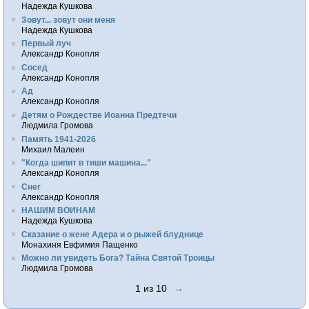
Надежда Кушкова
Зовут... зовут они меня
Надежда Кушкова
Первый луч
Александр Конопля
Сосед
Александр Конопля
Ад
Александр Конопля
Детям о Рождестве Иоанна Предтечи
Людмила Громова
Память 1941-2026
Михаил Малеин
"Когда шипит в тиши машина..."
Александр Конопля
Снег
Александр Конопля
НАШИМ ВОИНАМ
Надежда Кушкова
Сказание о жене Адера и о рыжей блуднице
Монахиня Евфимия Пащенко
Можно ли увидеть Бога? Тайна Святой Троицы
Людмила Громова
1 из 10
→