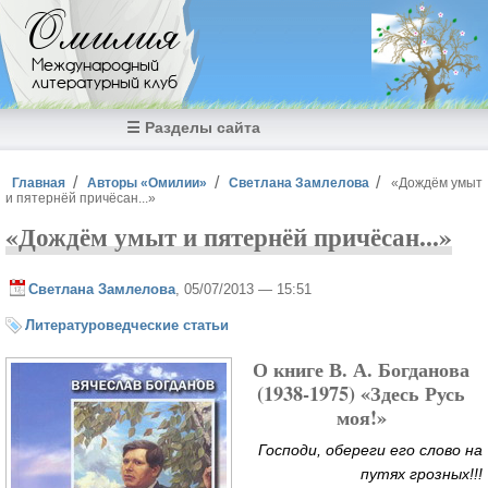
Перейти к основному содержанию
Омилия
Международный
литературный клуб
☰ Разделы сайта
Вы здесь
Главная
Авторы «Омилии»
Светлана Замлелова
«Дождём умыт
и пятернёй причёсан...»
«Дождём умыт и пятернёй причёсан...»
Светлана Замлелова
, 05/07/2013 — 15:51
Литературоведческие статьи
О книге В. А. Богданова
(1938-1975) «Здесь Русь
моя!»
Господи, обереги его слово на
путях грозных!!!