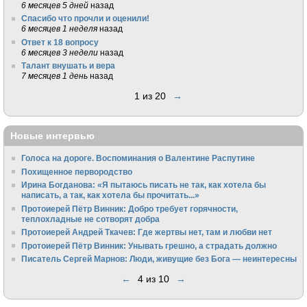
6 месяцев 5 дней
назад
Спасибо что прочли и оценили!
6 месяцев 1 неделя
назад
Ответ к 18 вопросу
6 месяцев 3 недели
назад
Талант внушать и вера
7 месяцев 1 день
назад
1 из 20
→
Новые интервью
Голоса на дороге. Воспоминания о Валентине Распутине
Похищенное первородство
Ирина Богданова: «Я пытаюсь писать не так, как хотела бы
написать, а так, как хотела бы прочитать...»
Протоиерей Пётр Винник: Добро требует горячности,
теплохладные не сотворят добра
Протоиерей Андрей Ткачев: Где жертвы нет, там и любви нет
Протоиерей Пётр Винник: Унывать грешно, а страдать должно
Писатель Сергей Марнов: Люди, живущие без Бога — неинтересны
←
4 из 10
→