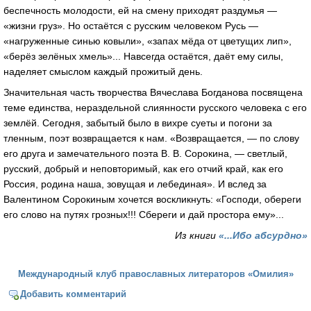
беспечность молодости, ей на смену приходят раздумья —
«жизни груз». Но остаётся с русским человеком Русь —
«нагруженные синью ковыли», «запах мёда от цветущих лип»,
«берёз зелёных хмель»... Навсегда остаётся, даёт ему силы,
наделяет смыслом каждый прожитый день.
Значительная часть творчества Вячеслава Богданова посвящена
теме единства, нераздельной слиянности русского человека с его
землёй. Сегодня, забытый было в вихре суеты и погони за
тленным, поэт возвращается к нам. «Возвращается, — по слову
его друга и замечательного поэта В. В. Сорокина, — светлый,
русский, добрый и неповторимый, как его отчий край, как его
Россия, родина наша, зовущая и лебединая». И вслед за
Валентином Сорокиным хочется воскликнуть: «Господи, обереги
его слово на путях грозных!!! Сбереги и дай простора ему»...
Из книги
«...Ибо абсурдно»
Международный клуб православных литераторов «Омилия»
Добавить комментарий