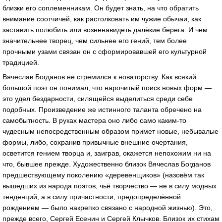
близки его соплеменникам. Он будет знать, на что обратить
внимание соотчичей, как растолковать им чужие обычаи, как
заставить полюбить или возненавидеть далёкие берега. И чем
значительнее творец, чем сильнее его гений, тем более
прочными узами связан он с сформировавшей его культурной
традицией.
Вячеслав Богданов не стремился к новаторству. Как всякий
большой поэт он понимал, что нарочитый поиск новых форм —
это удел бездарности, силящейся выделиться среди себе
подобных. Произведение же истинного таланта обречено на
самобытность. В руках мастера оно либо само каким-то
чудесным непосредственным образом примет новые, небывалые
формы, либо, сохранив привычные внешние очертания,
осветится гением творца и, заиграв, окажется непохожим ни на
что, бывшее прежде. Художественно близок Вячеслав Богданов
предшествующему поколению «деревенщиков» (назовём так
вышедших из народа поэтов, чьё творчество — не в силу модных
тенденций, а в силу причастности, предопределённой
рождением — было накрепко связано с народной жизнью). Это,
прежде всего, Сергей Есенин и Сергей Клычков. Близок их стихам