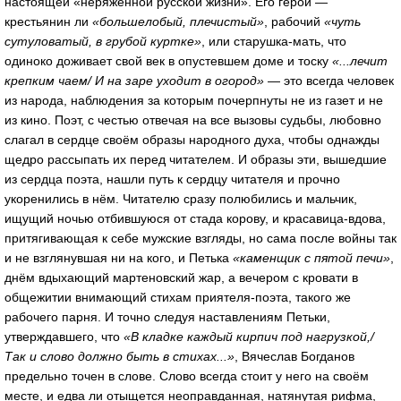
настоящей «неряженной русской жизни». Его герой —
крестьянин ли
«большелобый, плечистый»
, рабочий
«чуть
сутуловатый, в грубой куртке»
, или старушка-мать, что
одиноко доживает свой век в опустевшем доме и тоску
«...лечит
крепким чаем/ И на заре уходит в огород»
— это всегда человек
из народа, наблюдения за которым почерпнуты не из газет и не
из кино. Поэт, с честью отвечая на все вызовы судьбы, любовно
слагал в сердце своём образы народного духа, чтобы однажды
щедро рассыпать их перед читателем. И образы эти, вышедшие
из сердца поэта, нашли путь к сердцу читателя и прочно
укоренились в нём. Читателю сразу полюбились и мальчик,
ищущий ночью отбившуюся от стада корову, и красавица-вдова,
притягивающая к себе мужские взгляды, но сама после войны так
и не взглянувшая ни на кого, и Петька
«каменщик с пятой печи»
,
днём вдыхающий мартеновский жар, а вечером с кровати в
общежитии внимающий стихам приятеля-поэта, такого же
рабочего парня. И точно следуя наставлениям Петьки,
утверждавшего, что
«В кладке каждый кирпич под нагрузкой,/
Так и слово должно быть в стихах...»
, Вячеслав Богданов
предельно точен в слове. Слово всегда стоит у него на своём
месте, и едва ли отыщется неоправданная, натянутая рифма,