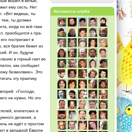
рый во­шёл в келью,
ожил ему сесть. Нет
Активисты клуба
ал: «Вот видишь, ты
 тем, ты должен
та, когда он всё-таки
ил, приобщился к пра­
 его постригают в
ы, вся братия бежит из
сий. И он, будучи
лахию в горный скит во
Платон, как сообщает
скому безмолвию». Это
тигать эту практику
вторяй: «Госпо­ди,
го не нужн­о. Но это
елей, египетск­их и
умного дела­ния, а
речь не идёт о простом
уют в западной Европе