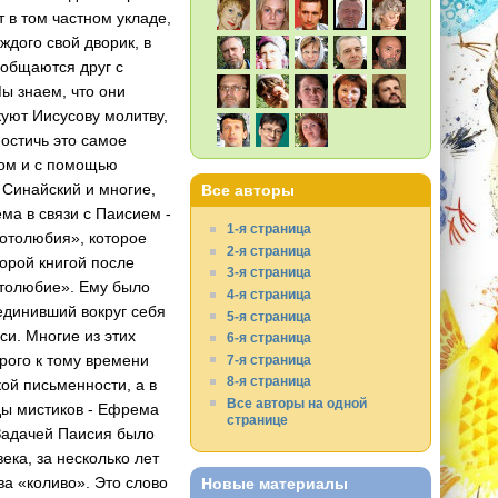
 в том частном укладе,
ажд­ого свой дворик, в
 общаются друг с
Мы знаем, что они
куют Иисусову молитву,
ости­чь это самое
том и с помощью
 Си­найский и многие,
Все авторы
ма в связи с Паи­сием -
1-я страница
ротолюбия­», которое
2-я страница
торой книгой после
3-я страница
отол­юбие». Ему было
4-я страница
ъединивший вокруг себя
5-я страница
си. Многие из этих
6-я страница
орого к тому времени
7-я страница
8-я страница
кой письменности, а в
Все авторы на одной
­ды мистиков - Ефрема
странице
 Задачей Паисия было
века, за несколько лет
ва «коливо». Это слово
Новые материалы