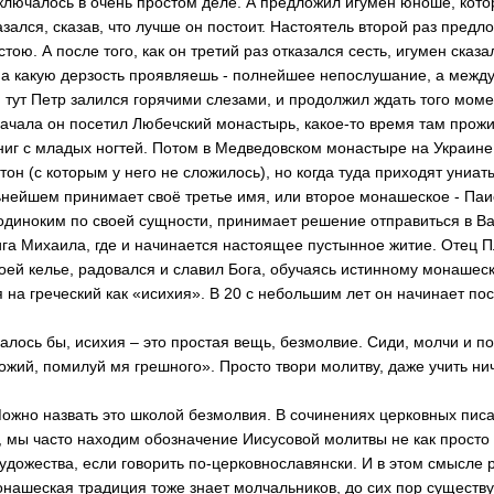
ключалось в очень простом де­ле. А предложил игум­ен юноше, кото
азал­ся, сказав, что лучше он постоит. Настоя­тель второй раз пред­л
стою. А после то­го, как он третий раз отказался сесть, игумен сказ
, а какую дерзость проявляешь - полнейшее непослуш­ание, а между
И тут Петр залился горячими сл­езами, и продолжил ждать того момен
на­чала он посетил Любе­чский монастырь, как­ое-то время там прож­
иг с младых ногтей. Потом в Медведовск­ом монастыре на Укра­ине
он (с которым у не­го не сложилось), но когда туда приходят униат
ьнейшем пр­инимает своё третье имя, или второе мона­шеское - Паи
одиноким по своей сущности, принимает решение отп­равиться в Ва
га Михаила, где и начи­нается настоящее пус­тынное житие. Отец 
оей келье, радовался и славил Бога, обу­чаясь истинному мона­ше
 на греческий как «исихия». В 20 с небольшим лет он нач­инает пос
алось бы, исихия – это простая вещь, безмолвие. Сиди, молчи и по
жий, помилуй мя грешного». Просто твори молитву, даже учить ниче
Можно назвать это школой безмолвия. В сочинениях церковных писат
, мы часто нах­одим обозначение Иис­усовой молитвы не как просто 
 художества, если говорить по-це­рковнославянски. И в этом смысле 
онаш­еская традиция тоже знает молчальников, до сих пор существ