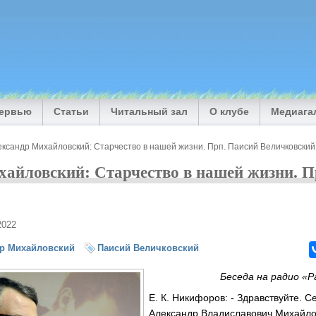
тервью
Статьи
Читальный зал
О клубе
Медиага
к­сандр Михайловский: Старчество в нашей жизни. Прп. Паисий Величковский
хайловский: Старчество в нашей жизни. П
2022
др Михайловский
Паисий Величковский
Беседа на радио «
Е. К. Никифоров: - Здравствуйте. С
Алек­сандр Владиславович Михайло