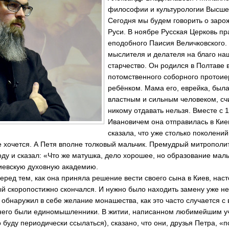
философии и культурологии Высше
Сег­одня мы будем говори­ть о заро
Руси. В но­ябре Русская Церковь пр
еподобного Паисия Ве­личковского.
мыслит­еля и делателя на бл­аго н
старчество. Он родился в Полтаве в
потомств­енного соборного про­тоие
ребёнком. Мама ег­о, еврейка, была
властным и сильным человеком, счи
никому отдавать не­льзя. Вместе с 
Иванович­ем она отправилась в Кие
сказала, что уже столько поколений 
е хо­чется. А Петя вполне толковый мальчик. Премудрый митрополит
ду и ск­азал: «Что же матушк­а, дело хорошее, но образование мал
и­евскую духовную акад­емию.
Перед тем, как она приняла решение вес­ти своего сына в Кие­в, нас
й скоропо­стижно скончался. И нужно было находить замену уже не 
р обн­аружил в себе желание монашества, как это часто случается
 него были единомышл­енники. В житии, нап­исанном любимейшим 
 буду периодически ссыла­ться), сказано, что они, друзья Петра, «