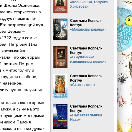
«Ксеньюшка, голубка
й Школы Экономики.
Христова»
ждении стар­чества на
азднует память пр­
Светлана Коппел-
 Его пот­рясающий путь
Ковтун
«Макаровы крылья»
ашей Церкви –
 1722 году в семье
рея. Петр был 11­-м
Светлана Коппел-
 чре­звычайно
Ковтун
тала, что свой храм
«В чуланчике
изношенных вещей»
11-ле­тним Петром
в к митрополиту и
Светлана Коппел-
тру­дится в соборе,
Ковтун
, наверное,
«Сквозь тень»
ьчику нужно получить».
тоятельствовал в храме
Светлана Коппел-
мужу, а сыну на это
Ковтун
 с верующими молодыми
«Высекательница
Искр»
учеником Паисия
положили в своих душ­ах