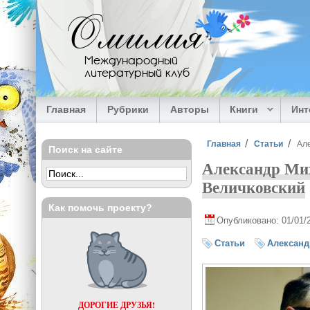
Перейти к основному содержанию
Омилия
Международный
литературный клуб
Главная
Рубрики
Авторы
Книги
Ин
Вы здесь
Главная
Статьи
Але
Поиск на сайте
Алек­сандр Ми
Величковский
Как помочь проекту?
Опубликовано: 01/01/
Статьи
Алек­сан
ДОРОГИЕ ДРУЗЬЯ!