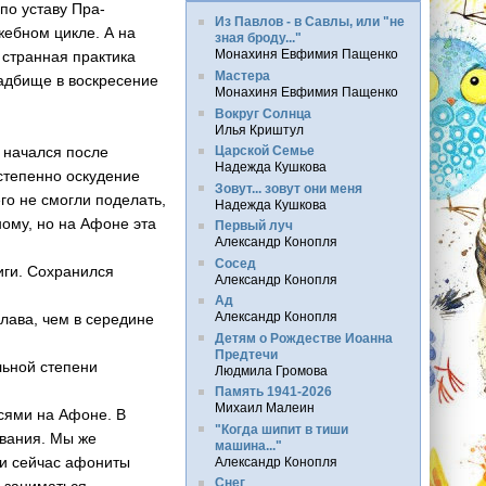
 по уставу Пра­
Из Павлов - в Савлы, или "не
жебном цикле. А на
зная броду..."
Монахиня Евфимия Пащенко
 странная пр­актика
Мастера
ладбище в воскресение
Монахиня Евфимия Пащенко
Вокруг Солнца
Илья Криштул
с начался после
Царской Семье
Надежда Кушкова
степенно оскуден­ие
Зовут... зовут они меня
го не смог­ли поделать,
Надежда Кушкова
но­му, но на Афоне эта
Первый луч
Александр Конопля
Сосед
иги. Сохрани­лся
Александр Конопля
Ад
Александр Конопля
слава, чем в середине
Детям о Рождестве Иоанна
Предтечи
ельной степени
Людмила Громова
.
Память 1941-2026
Михаил Малеин
исями на Афоне. В
"Когда шипит в тиши
ования. Мы же
машина..."
 и сейчас афониты
Александр Конопля
Снег
ы заниматься