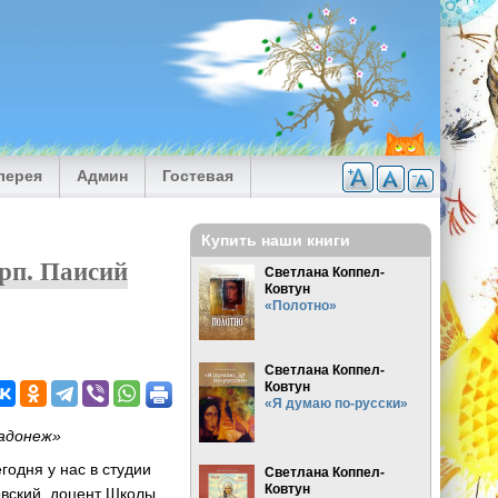
лерея
Админ
Гостевая
Купить наши книги
рп. Паисий
Светлана Коппел-
Ковтун
«Полотно»
Светлана Коппел-
Ковтун
«Я думаю по-русски»
Радонеж»
егодня у нас в студии
Светлана Коппел-
Ковтун
вский, доцент Школы