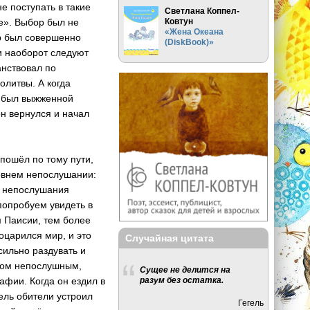
е поступать в такие
Светлана Коппел-
ве». Выбор был не
Ковтун
«Жена Океана
р был со­вершенно
(DiskBook)»
и наобо­рот следуют
нст­вовал по
олитвы. А когда
м был выжженной
он вернулся и начал
 пошёл по тому пути,
овнем непо­слушании:
 непослуш­ания
 попробуем увидеть в
м Паис­ии, тем более
воцарился мир, и это
Случайная цитата
сильно раздувать и
иком непослушным,
Сущее не делится на
афии. Когда он ездил в
разум без остатка.
ель обите­ли устроил
Гегель