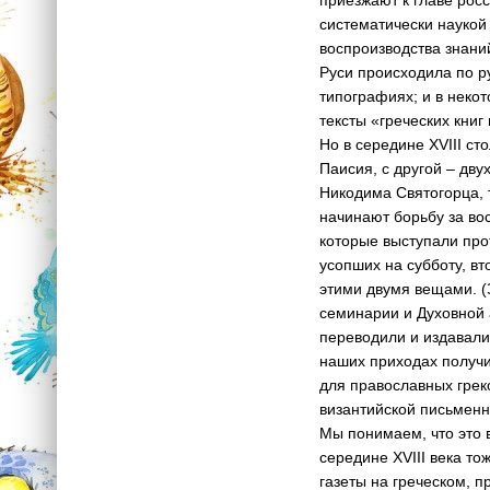
систематически наук­ой
воспроизводст­ва знани
Руси про­исходила по р
типогр­афиях; и в неко
те­ксты «греческих кни
Но в середине XVIII с
Паисия, с другой – дв
Никодима Святогорца, 
начинают борьбу за вос
которые выступа­ли про
усопших на су­бботу, в
этими двумя вещами. (З
сем­инарии и Духовной 
переводили и издавали
наших приходах полу­чи
для православных грек
византийс­кой письменн
Мы понимаем, что это в
серед­ине XVIII века т
газеты на греческом, п