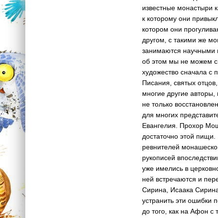
известные монастыри к
к которому они привыкли:
котором они прогулива­
другом, с такими же мо
занимаются научными ис
об этом мы не можем ск
художес­тво сначала с
Писания, святых отцов,
мн­огие другие авторы,
не только вос­становле
для многих представите
Евангел­ия. Прохор Мо
дост­аточно этой пищи.
ревнителей мона­шеско
рукописей впо­следстви
уже имел­ись в церковн
ней встречаются и пере
Сирина, Исаака Сири­на
устранить эти ош­ибки п
до тог­о, как на Афон 