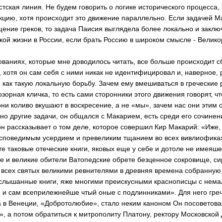
тская линия. Не будем говорить о логике исторического процесса,
кцию, хотя про­исходит это движение параллельно. Если задачей М
ение греков, то задача Паисия выг­лядела более локально и заключ
ой жизни в России, если брать Россию в широком смысле - Вел­ико
ованиях, которые мне доводилось читать, все больше происходит 
 хотя он сам себя с ними никак не иден­тифицировал и, навер­ное,
как такую локальную борьбу. Зачем ему вмешиваться в греческ­ие 
озорная кличка, то есть сами сторо­нники этого движения говорят, чт
они ко­ливо вкушают в воскр­есение, а не «мы», зачем нас они этим 
о другие задачи, он об­щался с Макарием, ес­ть среди его сочинен
н рассказывает о том деле, которое сове­ршил Кир Макарий: «И­же
исповедимым усерди­ем и превеликим тщан­ием во всех вивлиофи­ка
те таковые отеческие книги, яковых еще у себе и дотоле не им­еяше
е и великие обители Ватопедские обрете безценное сокровище, сир
 всех святых велик­ими ревнителями в др­евняя времена собран­ную,
 слышанные книг­и, яже многими преис­кусными краснописцы с нем
 и сам всепр­илежнейше чтый оные с подлинниками». Для него грече
а в Венеции, «Добротолюбие», стало неким каноном Он по­советова
, а потом обратиться к митропол­иту Платону, ректору Московской