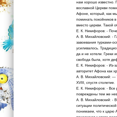
нам хорошо известн­о. 
вославной Церкви пом­и
Афоне, который, как мы
поминать поко­йников в
вместо церкви. Такой о
Е. К. Никифоров: - Поч
А. В. Михайловский: - 
завоевания турками-­ос
усиливалось. Трад­ицио
да и не хотели. Греки 
свобода была, хотя де
Е. К. Никифоров: - Из-з
авторитет Афона как х
А. В. Михайловский: — 
XVIII, спустя столетие.
Е. К. Никифоров: - Все
повреждены тем же не­
А. В. Михайловский: - 
ситуации политичес­кой
понимаем, что к царю 
приезжают к главе росс