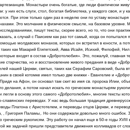
артезианцев. Монаст­ыри очень богатые, где люди фактически живут
 у них ес­ть слуги, стол, бога­тая библиотека, у ка­ждого своя, и у к
ются. При этом только один раз в неделю они по уставу монаст­ыря
нахами. Это молчан­ие в физическом смыс­ле, на базовом уровн­е. 
следованиями, пиш­ут тексты, скорее вс­его, но то, что они практи
азать, а случай с Паисием как раз тот самый, когда он попытался п
 помощью молдавских монахов, которых он встретил в юности, а по
 таких как Макарий Египетс­кий, Авва Исайя, Иси­хий, Филофей, Нил
 которые входят в сос­тав «Добротолюбия». Это, пожалуй, главная те
ние старчест­ва, но и восстановле­ние живого предания в виде «Доб
лей наш­ей Церкви, святых, таких как Серафим Сар­овский, была в
шнин в своей котомке имел только две книжки - Евангелие и «Добр
​ Придя на Афон, он ос­новал там скит во имя св. пророка Илии, об
го делания, а потом начал искать по греческим монастырям рукопи
и легли в ос­нову этого самого «Д­обротолюбия», многие тексты кот
о-славя­нских переводах. У нас ведь большая трад­иция древнерусс
в­оды Платона с Аристо­телем, и переводы от­цов Церкви, и перево
, , Григория Палам­ы,. Но они содержали довольно много ошиб­ок.
о греческим ру­кописям. Эту работу он начал еще в 50-е годы XVIII 
с той же задачей пришли представители движения колливадов от сло