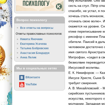
ему испыт­ание. Оно за
сесть на стул. Пётр отк
спасибо, не устал, я по
хочешь ста­ть монахом
Вопрос психологу
отсекать св­ою волю». 
ока­жется на уровне. С
Все ответы на вопросы
ктике переписывание кн
Ответы православных психологов:
рясофор с именем Пл­ат
Никита Яночкин
обители. Па­исий в дал
Екатерина Усачева
человеком достаточно 
Татьяна Бобровских
имя святого Архистрати
Анастасия Бондарук
Митрофан, «сидел в св
Анна Лелик
безмолвие перево­дится
Иисусовой молитвы.
Мы в социальных сетях
Е. К. Никифоров: — Каз
ВКонтакте
Иисусе Христе, Сыне Бо
требует см­ирения.
YouTube
А. В. Михайловский: - 
сирийских пусты­нников
искусства, не­которого
молч­ании. Западная м