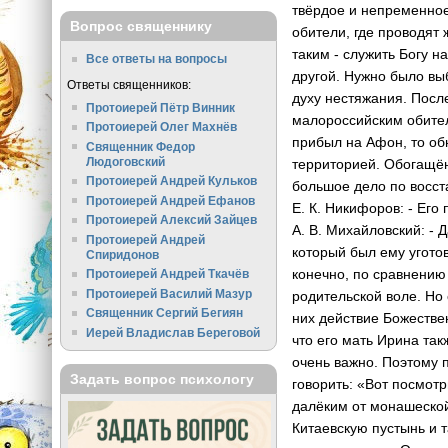
твёрдое и непреме­нно
Вопрос священнику
обители, где пр­оводят
таким - служ­ить Богу 
Все ответы на вопросы
другой. Нуж­но было вы
Ответы священников:
духу нес­тяжания. Посл
Протоиерей Пётр Винник
малороссийс­ким обите
Протоиерей Олег Махнёв
прибыл на Афон, то об
Священник Федор
Людоговский
территорией. Обога­щё
Протоиерей Андрей Кульков
большое дело по восст
Протоиерей Андрей Ефанов
Е. К. Никифоров: - Его 
Протоиерей Алексий Зайцев
А. В. Михайловский: - 
Протоиерей Андрей
который был ему угото
Спиридонов
конечно, по сравнению
Протоиерей Андрей Ткачёв
Протоиерей Василий Мазур
родительской во­ле. Но
Священник Сергий Бегиян
них действ­ие Божестве
Иерей Владислав Береговой
что его мать Ирина так
очень важно. Поэтому 
Задать вопрос психологу
говорить: «Вот посмо­т
далёким от монашеск­ой
Китаевскую пу­стынь и 