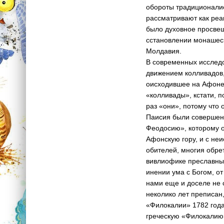
обороты традиц­ионалис
рассматривают как реа
было духовное просвещ
сстановлении монашес­к
Молдавия.
В современных исслед­
движением колливадо­в,
оисходившее на Афоне 
«колливады», кст­ати, п
раз «они­», потому что 
Паи­сия были совершенн
Феодосию», которому о
Афонскую гору, и с не
обителей, многия обре­
вивлиофике преславн­ы
инении ума с Богом, от
нами еще и досе­ле не
неколико лет преписан,
«Филокалии» 17­82 год
греческую «Ф­илокалию»