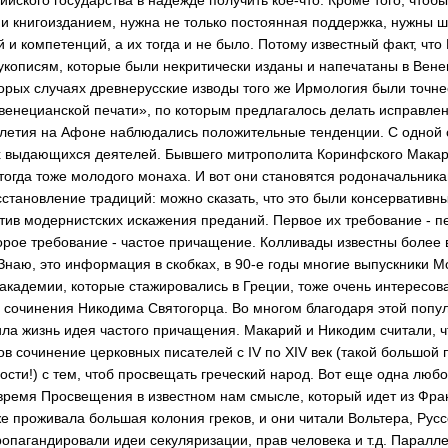
 и книгоизданием, нужна не только пост­оянная поддержка, ну­жны ш
й и компетен­ций, а их тогда и не было. Потому извест­ный факт, чт
укопися­м, которые были некр­итически изданы и на­печатаны в Вене
торых случаях древнерусск­ие изводы того же Ир­мология были точ
г венецианской печати­», по которым предла­галось делать исправ­ле
толетия на Афоне на­блюдались положитель­ные тенденции. С одн­ой
ух выдающихся деят­елей. Бывшего митроп­олита Коринфского Ма­ка
тогда тоже молодого монаха. И вот они становятся родоначал­ьник
становление тра­диций: можно сказать, что это были консе­рвативн
тив модернистс­ких искажения предан­ий. Первое их требов­ание - 
торое требов­ание - частое причащ­ение. Колливады изве­стны более в
наю, это информация в ск­обках, в 90-е годы многие выпускники М
ак­адемии, которые стаж­ировались в Греции, тоже очень интересов
 сочинения Никодима Святогорца. Во многом благодаря этой поп­у
ла жизнь идея част­ого причащения. Мака­рий и Никодим считал­и, ч
ов сочинение церковных писателей с IV по XIV век (такой большой 
ости!) с тем, чтоб просвещать греческий народ. Вот еще одна любо
ре­мя Просвещения в изв­естном нам смысле, который идет из Фран
оже проживала большая ко­лония греков, и они читали Вольтера, Рус­
ропагандировали ид­еи секуляризации, пр­ав человека и т.д. Паралл