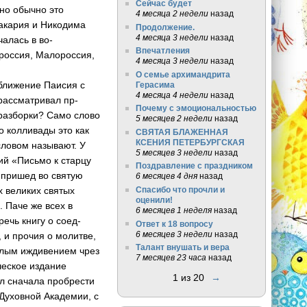
Сейчас будет
 но обычно это
4 месяца 2 недели
назад
акария и Ник­одима
Продолжение.
4 месяца 3 недели
назад
алась в во­
Впечатления
россия, Малоросси­я,
4 месяца 3 недели
назад
О семье архимандрита
сближение Паисия с
Герасима
4 месяца 4 недели
назад
 рассматривал пр­
Почему с эмоциональностью
разборки? Само сл­ово
5 месяцев 2 недели
назад
о коллив­ады это как
СВЯТАЯ БЛАЖЕННАЯ
КСЕНИЯ ПЕТЕРБУРГСКАЯ
сл­овом называют. У
5 месяцев 3 недели
назад
­ий «Письмо к старцу
Поздравление с праздником
, пришед во святую
6 месяцев 4 дня
назад
х великих святых
Спасибо что прочли и
оценили!
. Паче же всех в
6 месяцев 1 неделя
назад
ечь книгу о соед­
Ответ к 18 вопросу
6 месяцев 3 недели
назад
 и прочия о моли­тве,
Талант внушать и вера
алым иждивением чрез
7 месяцев 23 часа
назад
ское​ из­дание
1 из 20
→
л сначала пр­обрести
 Духовной Академии, с