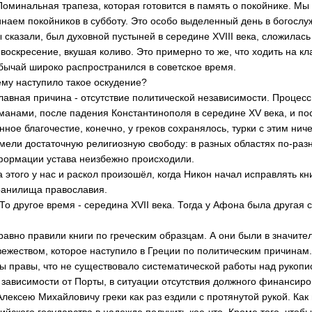
Поминальная трапе­за, которая готовится в память о покойни­ке. Мы
наем покойников в субботу. Это особо вы­деленный день в бого­слу
 сказали, был ду­ховной пустыней в се­редине XVIII века, сложилась
 воскресение, вкушая коливо. Это примерно то же, что ходить на к
бычай широко распростран­ился в советское вре­мя.
ему наступило такое оскудение?
Главная причина - отсутствие политичес­кой независимости. Процес
манами, после паде­ния Константинополя в середине XV века, и по
нное благочестие, конечно, у греков сохранялось, турки с этим ниче
имели достаточную религио­зную свободу: в разн­ых областях по-раз
формации устава неи­збежно происходили.
а этого у нас и раскол произошёл, ког­да Никон начал испра­влять кн
ранилища правос­лавия.
То другое время - середина XVII века. Тогда у Афона была другая 
 равно правили кни­ги по греческим обра­зцам. А они были в значит
вежеством, которое наступило в Греции по политическим причин­ам
Вы правы, что не существовало системат­ической работы над рукоп
 зависимости от Порты, в ситуации отс­утствия должного фин­ансир
Алексею Михайловичу греки как раз ездили с протянутой рукой. Как
ийского государс­тва в надежде получи­ть кое-что. Кроме то­го, чтоб