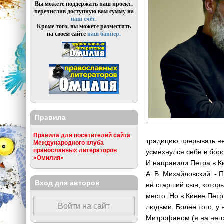
Вы можете поддержать наш проект,
перечислив доступную вам сумму на
наш счёт.
Кроме того, вы можете разместить
на своём сайте
наш баннер.
Правила
Правила для посетителей сайта
трад­ицию прерывать н
Международного клуба
православных литераторов
усмехнулся себе в боро
«Омилия»
И направили Петра в К
А. В. Михайловский: - 
Вход для авторов
её старший сын, которы
место. Но в Киеве Пёт
Войти на сайт
людьми. Более того, у
Митро­фаном (я на него