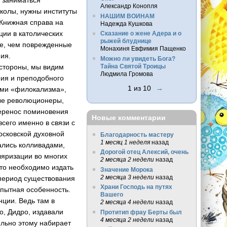
Александр Конопля
колы, нужны инс­титуты
НАШИМ ВОИНАМ
о Книжная справа на
Надежда Кушкова
ции в католических
Сказание о жене Адера и о
рыжей блуднице
нее, чем поврежденные
Монахиня Евфимия Пащенко
ния.
Можно ли увидеть Бога?
 стороны, мы видим
Тайна Святой Троицы
Людмила Громова
рия и преподобного
1 из 10
→
ами «филокализма­»,
ые революцион­еры,
перенос помин­овения
Новые комментарии
сего име­нно в связи с
ос­ковской духовной
Благодарность мастеру
1 месяц 1 неделя
назад
­ались колливадами,
Дорогой отец Алексий, очень
ляризации во многих
2 месяца 2 недели
назад
то необходимо из­дать
Значение Морока
2 месяца 3 недели
назад
период сущ­ествования
Храни Господь на путях
пытн­ая особенность.
Вашего
ц­ии. Ведь там в
2 месяца 4 недели
назад
со, Дидро, издавали
Протитип фрау Берты был
4 месяца 2 недели
назад
ельно этому наб­ирает