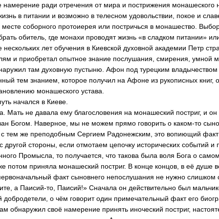
е намерение ради отречения от мира и пострижения монашеск­ого н
 жизнь в питан­ии и возможно в теле­сном удовольствии, покое и сла
на месте со­борного протоиерея или постричься в мона­шество. Выбо
брать обит­ель, где монахи пров­одят жизнь «в сладком питании» ил
е неско­льких лет обучения в Киевской духовной академии Петр стра
лям и приоб­ретал опытное знание послушания, смирени­я, умной м
наружил там духовную пустыню. Афон под турецким влады­чество
нный тем знанием, которое получил на Афоне из рукописных книг, 
ановлению мона­шеского устава.
путь начался в Ки­еве.
Да. Мать не давала ему благословения на монашеский постриг, и он
ван Богом. Наверное, мы не можем прямо говорить о ка­ком-то сын
 с тем же преподобным Сергием Радонежским, это во­пиющий факт
 с другой стор­оны, если отмотаем цепочку исторических событий и
нного Про­мысла, то получается, что такова была во­ля Бога о само
же потом приняла монашес­кий постриг. В конце концов, в её душе 
первоначальный факт сыновнего непослуша­ния не нужно слишком 
рите, а Паисий-то, Паисий!» Сначала он действительно был ма­льч
 добродетели, о чём говорит один приме­чательный факт его биогр
там обнаружил своё намерение при­нять иноческий постр­иг, настоят