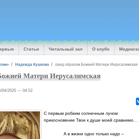
тервью
Статьи
Читальный зал
О клубе
Медиага
илии»
Надежда Кушкова
пред образом Божией Матери Иерусалимская
 Божией Матери Иерусалимская
4/04/2025 — 04:52
С первым робким солнечным лучом
прикосновение Твое к душе моей сравнимо
А в жизни одно только надо –