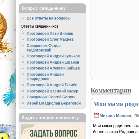
Вопрос священнику
Все ответы на вопросы
Ответы священников:
Протоиерей Пётр Винник
Протоиерей Олег Махнёв
Священник Федор
Людоговский
Протоиерей Андрей Кульков
Протоиерей Андрей Ефанов
Протоиерей Алексий Зайцев
Протоиерей Андрей
Спиридонов
Протоиерей Андрей Ткачёв
Комментарии
Протоиерей Василий Мазур
Священник Сергий Бегиян
Моя мама родил
Иерей Владислав Береговой
Михаил Малеин
, 28
Задать вопрос психологу
Моя мама родилась в де
более завтра Радоница