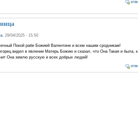
отв
оница
ва
, 29/04/2025 - 15:50
Вечный Покой рабе Божией Валентине и всем нашим сродникам!
горец видел в явлении Матерь Божию и сказал, что Она Такая и была, к
анит Она землю русскую и всех добрых людей!
отв