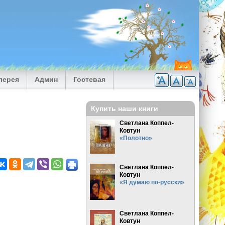
лерея
Админ
Гостевая
Купить наши книги
Светлана Коппел-
Ковтун
«Полотно»
Светлана Коппел-
Ковтун
«Я думаю по-русски»
…
Светлана Коппел-
Ковтун