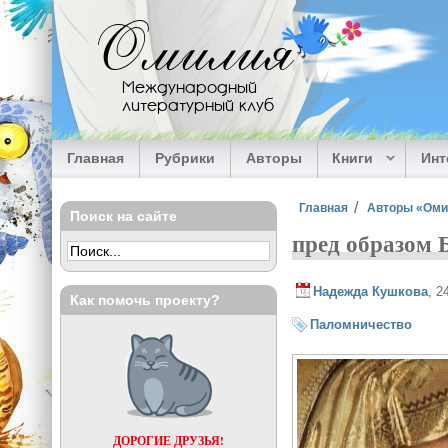
Перейти к основному содержанию
Омилия
Международный
литературный клуб
Главная
Рубрики
Авторы
Книги
Ин
Вы здесь
Главная
Авторы «Ом
Поиск на сайте
пред образом
Надежда Кушкова
, 2
Как помочь проекту?
Паломничество
ДОРОГИЕ ДРУЗЬЯ!