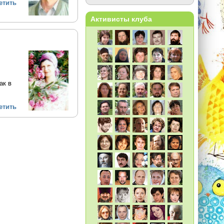
етить
Активисты клуба
ак в
етить