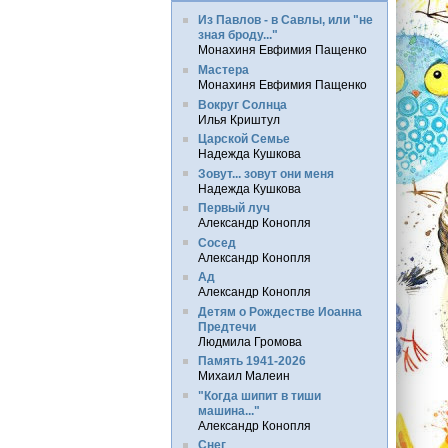
Из Павлов - в Савлы, или "не
зная броду..."
Монахиня Евфимия Пащенко
Мастера
Монахиня Евфимия Пащенко
Вокруг Солнца
Илья Криштул
Царской Семье
Надежда Кушкова
Зовут... зовут они меня
Надежда Кушкова
Первый луч
Александр Конопля
Сосед
Александр Конопля
Ад
Александр Конопля
Детям о Рождестве Иоанна
Предтечи
Людмила Громова
Память 1941-2026
Михаил Малеин
"Когда шипит в тиши
машина..."
Александр Конопля
Снег