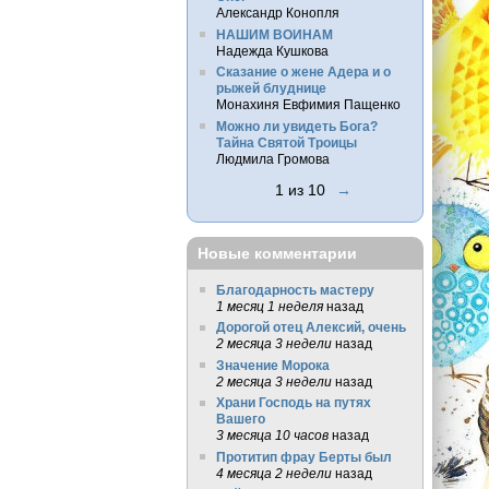
Александр Конопля
НАШИМ ВОИНАМ
Надежда Кушкова
Сказание о жене Адера и о
рыжей блуднице
Монахиня Евфимия Пащенко
Можно ли увидеть Бога?
Тайна Святой Троицы
Людмила Громова
1 из 10
→
Новые комментарии
Благодарность мастеру
1 месяц 1 неделя
назад
Дорогой отец Алексий, очень
2 месяца 3 недели
назад
Значение Морока
2 месяца 3 недели
назад
Храни Господь на путях
Вашего
3 месяца 10 часов
назад
Протитип фрау Берты был
4 месяца 2 недели
назад