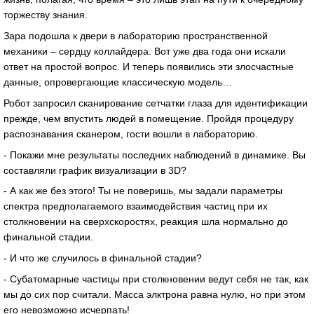
торжеству знания.
Зара подошла к двери в лабораторию пространственной
механики – сердцу коллайдера. Вот уже два года они искали
ответ на простой вопрос. И теперь появились эти злосчастные
данные, опровергающие классическую модель…
Робот запросил сканирование сетчатки глаза для идентификации
прежде, чем впустить людей в помещение. Пройдя процедуру
распознавания сканером, гости вошли в лабораторию.
- Покажи мне результаты последних наблюдений в динамике. Вы
составляли график визуализации в 3D?
- А как же без этого! Ты не поверишь, мы задали параметры
спектра предполагаемого взаимодействия частиц при их
столкновении на сверхскоростях, реакция шла нормально до
финальной стадии.
- И что же случилось в финальной стадии?
- Субатомарные частицы при столкновении ведут себя не так, как
мы до сих пор считали. Масса элктрона равна нулю, но при этом
его невозможно исчерпать!