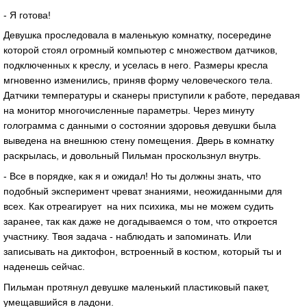
- Я готова!
Девушка проследовала в маленькую комнатку, посередине
которой стоял огромный компьютер с множеством датчиков,
подключенных к креслу, и уселась в него. Размеры кресла
мгновенно изменились, приняв форму человеческого тела.
Датчики температуры и сканеры приступили к работе, передавая
на монитор многочисленные параметры. Через минуту
голограмма с данными о состоянии здоровья девушки была
выведена на внешнюю стену помещения. Дверь в комнатку
раскрылась, и довольный Пильман проскользнул внутрь.
- Все в порядке, как я и ожидал! Но ты должны знать, что
подобный эксперимент чреват знаниями, неожиданными для
всех. Как отреагирует на них психика, мы не можем судить
заранее, так как даже не догадываемся о том, что откроется
участнику. Твоя задача - наблюдать и запоминать. Или
записывать на диктофон, встроенный в костюм, который ты и
наденешь сейчас.
Пильман протянул девушке маленький пластиковый пакет,
умещавшийся в ладони.