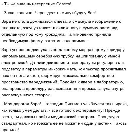
- Ты же знаешь нетерпение Совета!
- Знаю, конечно! Через десять минут буду у Вас!
Зара не стала дожидаться ответа, а смахнула изображение с
планшета, засунув гаджет в силиконовую сумочку-растяжку,
отделанную под кожу крокодила. Та мгновенно приняла
необходимую форму, заглотив содержимое.
Зара уверенно двинулась по длинному мерцающему коридору,
напоминающему серебряную трубку, нашпигованную умной
электроникой. Датчики движения и температуры регулировали
подсветку и параметры микроклимата, компьютер просчитывал
наклон пола и стен, формируя максимально комфортное
пространство передвижений. Подойдя к двери в лабораторию,
она прошла процедуру распознавания и проскользнула внутрь
распахнувшихся створок.
- Моя дорогая Зара! – господин Пильман улыбнулся так широко,
как только умел делать, - все готово к эксперименту! Прежде
всего, ты должны пройти медицинский контроль. Процедура
стандартная, но избежать ее не может ни один участник. Таковы
правила!