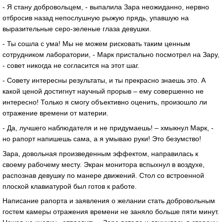
- Я стану добровольцем, - выпалила Зара неожиданно, нервно
отбросив назад непослушную рыжую прядь, упавшую на
выразительные серо-зеленые глаза девушки.
- Ты сошла с ума! Мы не можем рисковать таким ценным
сотрудником лаборатории, - Марк пристально посмотрел на Зару,
- совет никогда не согласится на этот шаг.
- Совету интересны результаты, и ты прекрасно знаешь это. А
какой ценой достигнут научный прорыв – ему совершенно не
интересно! Только я смогу объективно оценить, произошло ли
отражение времени от материи.
- Да, лучшего наблюдателя и не придумаешь! – хмыкнул Марк, -
но рапорт напишешь сама, а я умываю руки! Это безумство!
Зара, довольная произведенным эффектом, направилась к
своему рабочему месту. Экран монитора вспыхнул в воздухе,
распознав девушку по манере движений. Стол со встроенной
плоской клавиатурой был готов к работе.
Написание рапорта и заявления о желании стать добровольным
гостем камеры отражения времени не заняло больше пяти минут.