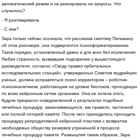
автоматический режим и не реагировала на запросы. Что
случилось?
- Я разговаривала.
- С кем?
Зара только сейчас осознала, что рассказав скептику Пильману
об этом разговоре, она подвергентся психоформатированию.
Таков порядок, установленный давно и для всех без исключения.
Любая странность, вызвавшая подозрение у вышестоящего
руководителя, согласно «Своду правил орбитальных
исследовательских станций», утвержденных Советом мудрейших
ученых, должна исправляться психо корректором – роботом-
психоаналитиком, работающим на уровне биотоков, проходящих
по всем нейронным сетям организма. Она не хотела этого,
будучи прекрасно осведомленной о результатах подобных
лечебных процедур, заканчивающихся, как правило, частичной
или полной потерей памяти. После чего приходилось проходить
процедуру репродуктивной нейронной пластики с возвратом
необходимых обществу резервов утраченной в процессе
лечебных процедур памяти. Размышляя таким образом, Зара