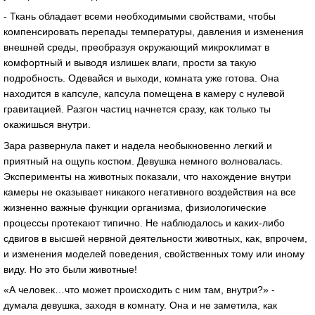
- Ткань обладает всеми необходимыми свойствами, чтобы
компенсировать перепады температуры, давления и изменения
внешней среды, преобразуя окружающий микроклимат в
комфортный и выводя излишек влаги, прости за такую
подробность. Одевайся и выходи, комната уже готова. Она
находится в капсуле, капсула помещена в камеру с нулевой
гравитацией. Разгон частиц начнется сразу, как только ты
окажишься внутри.
Зара развернула пакет и надела необыкновенно легкий и
приятный на ощупь костюм. Девушка немного волновалась.
Эксперименты на животных показали, что нахождение внутри
камеры не оказывает никакого негативного воздействия на все
жизненно важные функции организма, физиологические
процессы протекают типично. Не наблюдалось и каких-либо
сдвигов в высшей нервной деятельности животных, как, впрочем,
и изменения моделей поведения, свойственных тому или иному
виду. Но это были животные!
«А человек…что может происходить с ним там, внутри?» -
думала девушка, заходя в комнату. Она и не заметила, как