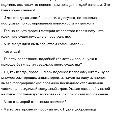
подчинялась каким-то непонятным пока для людей законам. Это
было поразительно!
- И что это доказывает? – спросила девушка, нетерпеливо
постукивая по хромированной поверхности микроскопа.
- Только то, что формы материи от простого к сложному - это
идеи, уже существующие в пространстве.
- А не могут идеи быть свойством самой материи?
- Кто знает!
- То есть, вероятность подобной геометрии равна нулю в
природе без участия сверхразумного существа?
- Ты, как всегда, права! – Марк подошел к плоскому шкафчику со
множеством горящих индикаторов, и, нажав на одну из кнопок,
вывел голографическую проекцию последнего столкновения
частиц на невидимый воздушный экран. Указав лазерной указкой
на пучок протонов до столкновения, он приблизил изображение.
- А что с камерой отражения времени?
- Мы готовы провести пробный пуск. Нужны добровольцы.