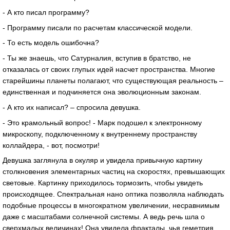
- А кто писал программу?
- Программу писали по расчетам классической модели.
- То есть модель ошибочна?
- Ты же знаешь, что Сатурналия, вступив в братство, не
отказалась от своих глупых идей насчет пространства. Многие
старейшины планеты полагают, что существующая реальность –
единственная и подчиняется она эволюционным законам.
- А кто их написал? – спросила девушка.
- Это крамольный вопрос! - Марк подошел к электронному
микроскопу, подключенному к внутреннему пространству
коллайдера, - вот, посмотри!
Девушка заглянула в окуляр и увидела привычную картину
столкновения элементарных частиц на скоростях, превышающих
световые. Картинку приходилось тормозить, чтобы увидеть
происходящее. Спектральная нано оптика позволяла наблюдать
подобные процессы в многократном увеличении, несравнимым
даже с масштабами солнечной системы. А ведь речь шла о
сверхмалых величинах! Она увидела фракталы, чья геметрия