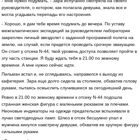
- Мне нужно подумать, - Зара испуганно смотрела на своего
руководителя, о котором, как полагала девушка, знала все и
могла угадывать перепады его настроения.
- Хорошо, я дам тебе время подумать до вечера. По уставу
межгалактических экспедиций за руководителем лаборатории
закреплен личный звездолет с заданной программой полета на
землю, на случай, если придется проводить срочную эвакуацию.
Он стоит у отсека N-44, твой уровень доступа позволяет пройти в
эту часть станции. Я буду ждать тебя в 21.00 по земному
времени. А мне нужно сейчас идти.
Пильман встал и, не оглядываясь, направился к выходу из
кафетерия. Зара еще долго сидела за столиком, обхватив голову
руками, пытаясь осмыслить случившееся за сегодняшний день.
Ровно в 21.00 по земному времени к отсеку N-44 подошла
странная женская фигура с маленьким рюкзаком за плечами.
Неоновые индикаторы на одежде предательски вспыхивали в
лучах светодиодных ламп. Шлюз в отсек бесшумно упал и
мужчина кинулся навстречу девушке, обхватив ее хрупкую фигуру
сильными руками.