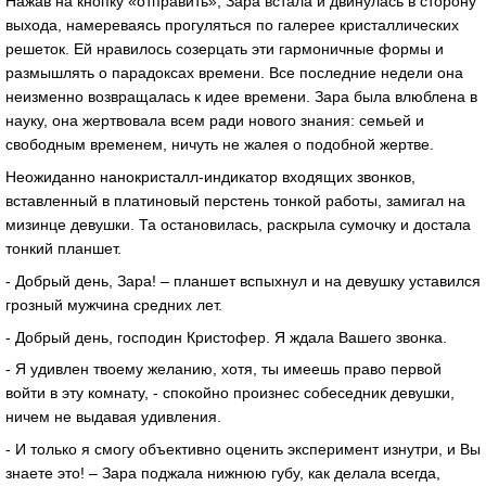
Нажав на кнопку «отправить», Зара встала и двинулась в сторону
выхода, намереваясь прогуляться по галерее кристаллических
решеток. Ей нравилось созерцать эти гармоничные формы и
размышлять о парадоксах времени. Все последние недели она
неизменно возвращалась к идее времени. Зара была влюблена в
науку, она жертвовала всем ради нового знания: семьей и
свободным временем, ничуть не жалея о подобной жертве.
Неожиданно нанокристалл-индикатор входящих звонков,
вставленный в платиновый перстень тонкой работы, замигал на
мизинце девушки. Та остановилась, раскрыла сумочку и достала
тонкий планшет.
- Добрый день, Зара! – планшет вспыхнул и на девушку уставился
грозный мужчина средних лет.
- Добрый день, господин Кристофер. Я ждала Вашего звонка.
- Я удивлен твоему желанию, хотя, ты имеешь право первой
войти в эту комнату, - спокойно произнес собеседник девушки,
ничем не выдавая удивления.
- И только я смогу объективно оценить эксперимент изнутри, и Вы
знаете это! – Зара поджала нижнюю губу, как делала всегда,