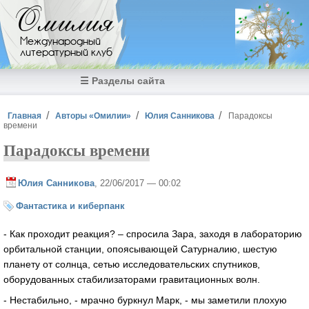
Перейти к основному содержанию
Омилия
Международный
литературный клуб
☰ Разделы сайта
Вы здесь
Главная
Авторы «Омилии»
Юлия Санникова
Парадоксы
времени
Парадоксы времени
Юлия Санникова
, 22/06/2017 — 00:02
Фантастика и киберпанк
- Как проходит реакция? – спросила Зара, заходя в лабораторию
орбитальной станции, опоясывающей Сатурналию, шестую
планету от солнца, сетью исследовательских спутников,
оборудованных стабилизаторами гравитационных волн.
- Нестабильно, - мрачно буркнул Марк, - мы заметили плохую