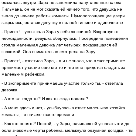
оказалась внутри. Зара не запомнила напутственные слова
Пильмана, он не мог сказать ей ничего того, что девушка не
знала до начала работы комнаты. Шумопоглощающие двери
закрылись, оставив девушку в полной тишине и одиночестве.
- Привет! – услышала Зара у себя за спиной. Вздрогнув от
неожиданности, девушка обернулась. Посередине помещения
стояла маленькая девочка лет четырех, показавшаяся ей
знакомой. Она внимательно смотрела на Зару.
- Привет!, - ответила Зара, - я и не знала, что в эксперименте
принимает участие еще кто-то и что мне придется следить за
маленьким ребенком.
- В эксперименте принимаешь участие только ты, - ответила
девочка.
- А кто же тогда ты? И как ты сюда попала?
- А меня здесь и нет, - улыбнулась в ответ маленькая хозяйка
комнаты, - я начало твоего времени.
- Как это понять? Постой, - у Зары, начинавшей узнавать эти до
боли знакомые черты ребенка, мелькнула безумная догадка, - ты