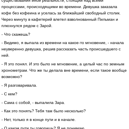
существования иной реальности, стоящий над всеми
процессами, происходящими во времени. Девушка заказала
кофе без кофеина и уселась за ближайший свободный столик.
Через минуту в кафетерий влетел взволнованный Пильман и
плюхнулся рядом с Зарой.
- Что скажешь?
- Видимо, я выпала из времени на какое-то мгновение, - начала
неуверенно девушка, решив рассказать часть происшедшего с
ней.
- Я это понял. И это было не мгновение, а целый час по земным
хронометрам. Что же ты делала вне времени, если такое вообще
возможно?
- Я разговаривала.
- С кем?
- Сама с собой, - выпалила Зара.
- Как это понять? Тебя там было несколько?
- Нет, только я в конце пути и в начале.
- О каком пути ты говоришь? Я не понимаю.