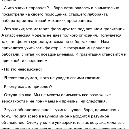
- А что значит «провал»? – Зара остановилась и внимательно
посмотрела на своего помощника, старшего лаборанта
лаборатории квантовой механики пространства.
- Это значит, что материя формируется под влянием гравитации.
А классическая модель не дает полного описания. Получается
так, что форма существует сама по себе, как идея. Нам
приходится учитывать факторы, с которыми мы ранее не
работали, считая их псевдонаучными. И гравитация становится и
причиной, и следствием.
- Но это невозможно!
- Я тоже так думал, пока не увидел своими глазами.
- К чему все это приведет?
- Откуда я знаю! Мы не можем описывать все возможные
вероятности и не понимаем ни причины, ни следствия.
- Звучит обнадеживающе! – ухмыльнулась Зара, привыкшая к
тому, что для всего в научном мире находится разумное
объяснение. Этому учили в университете, так девушка жила всю
жизнь, полагая, что время – это лишь этап на пути к очередному