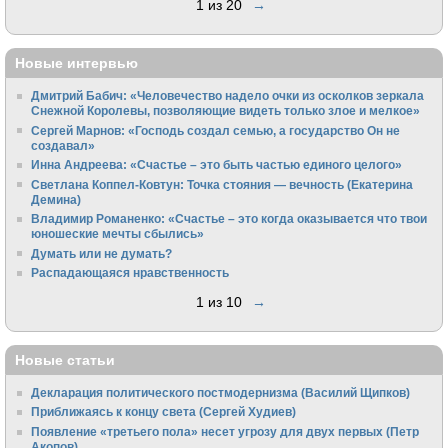
1 из 20
→
Новые интервью
Дмитрий Бабич: «Человечество надело очки из осколков зеркала
Снежной Королевы, позволяющие видеть только злое и мелкое»
Сергей Марнов: «Господь создал семью, а государство Он не
создавал»
Инна Андреева: «Счастье – это быть частью единого целого»
Светлана Коппел-Ковтун: Точка стояния — вечность (Екатерина
Демина)
Владимир Романенко: «Счастье – это когда оказывается что твои
юношеские мечты сбылись»
Думать или не думать?
Распадающаяся нравственность
1 из 10
→
Новые статьи
Декларация политического постмодернизма (Василий Щипков)
Приближаясь к концу света (Сергей Худиев)
Появление «третьего пола» несет угрозу для двух первых (Петр
Акопов)