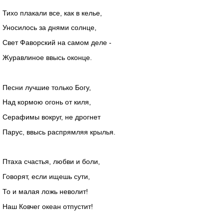
Тихо плакали все, как в келье,
Уносилось за днями солнце,
Свет Фаворский на самом деле -
Журавлиное ввысь оконце.
Песни лучшие только Богу,
Над кормою огонь от киля,
Серафимы вокруг, не дрогнет
Парус, ввысь распрямляя крылья.
Птаха счастья, любви и боли,
Говорят, если ищешь сути,
То и малая ложь неволит!
Наш Ковчег океан отпустит!