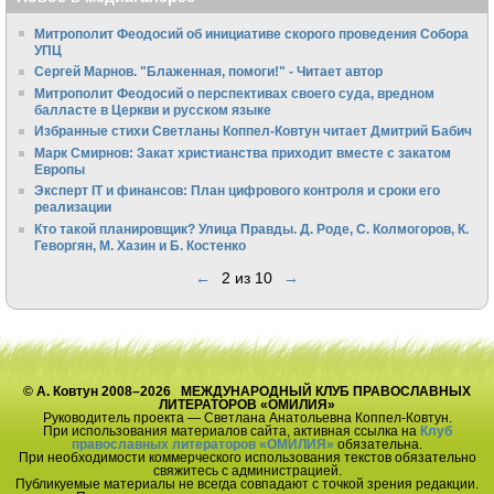
Митрополит Феодосий об инициативе скорого проведения Собора
УПЦ
Сергей Марнов. "Блаженная, помоги!" - Читает автор
Митрополит Феодосий о перспективах своего суда, вредном
балласте в Церкви и русском языке
Избранные стихи Светланы Коппел-Ковтун читает Дмитрий Бабич
Марк Смирнов: Закат христианства приходит вместе с закатом
Европы
Эксперт IT и финансов: План цифрового контроля и сроки его
реализации
Кто такой планировщик? Улица Правды. Д. Роде, С. Колмогоров, К.
Геворгян, М. Хазин и Б. Костенко
←
2 из 10
→
© А. Ковтун 2008–2026 МЕЖДУНАРОДНЫЙ КЛУБ ПРАВОСЛАВНЫХ
ЛИТЕРАТОРОВ «ОМИЛИЯ»
Руководитель проекта — Светлана Анатольевна Коппел-Ковтун.
При использования материалов сайта, активная ссылка на
Клуб
православных литераторов «ОМИЛИЯ»
обязательна.
При необходимости коммерческого использования текстов обязательно
свяжитесь с администрацией.
Публикуемые материалы не всегда совпадают с точкой зрения редакции.