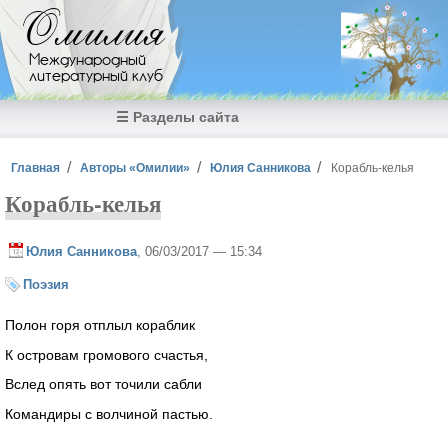
Перейти к основному содержанию
Омилия
Международный
литературный клуб
☰ Разделы сайта
Вы здесь
Главная
Авторы «Омилии»
Юлия Санникова
Корабль-келья
Корабль-келья
Юлия Санникова
, 06/03/2017 — 15:34
Поэзия
Полон горя отплыл кораблик
К островам громового счастья,
Вслед опять вот точили сабли
Командиры с волчиной пастью.