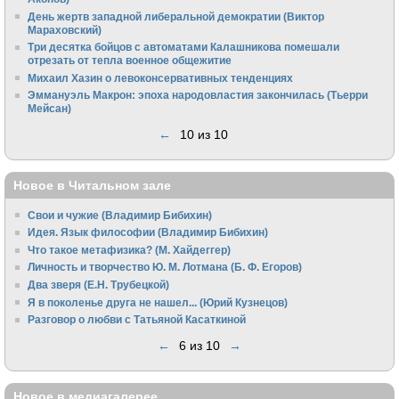
День жертв западной либеральной демократии (Виктор
Мараховский)
Три десятка бойцов с автоматами Калашникова помешали
отрезать от тепла военное общежитие
Михаил Хазин о левоконсервативных тенденциях
Эммануэль Макрон: эпоха народовластия закончилась (Тьерри
Мейсан)
←
10 из 10
Новое в Читальном зале
Свои и чужие (Владимир Бибихин)
Идея. Язык философии (Владимир Бибихин)
Что такое метафизика? (М. Хайдеггер)
Личность и творчество Ю. М. Лотмана (Б. Ф. Егоров)
Два зверя (Е.Н. Трубецкой)
Я в поколенье друга не нашел... (Юрий Кузнецов)
Разговор о любви с Татьяной Касаткиной
←
6 из 10
→
Новое в медиагалерее