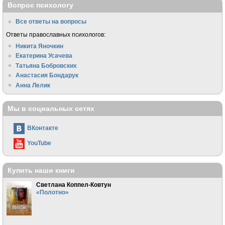
Вопрос психологу
Все ответы на вопросы
Ответы православных психологов:
Никита Яночкин
Екатерина Усачева
Татьяна Бобровских
Анастасия Бондарук
Анна Лелик
Мы в социальных сетях
ВКонтакте
YouTube
Купить наши книги
Светлана Коппел-Ковтун
«Полотно»