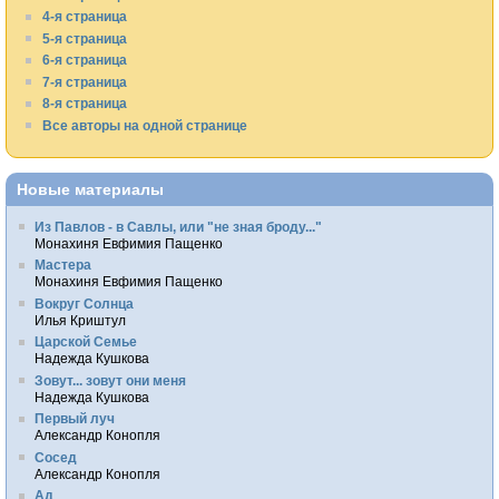
4-я страница
5-я страница
6-я страница
7-я страница
8-я страница
Все авторы на одной странице
Новые материалы
Из Павлов - в Савлы, или "не зная броду..."
Монахиня Евфимия Пащенко
Мастера
Монахиня Евфимия Пащенко
Вокруг Солнца
Илья Криштул
Царской Семье
Надежда Кушкова
Зовут... зовут они меня
Надежда Кушкова
Первый луч
Александр Конопля
Сосед
Александр Конопля
Ад