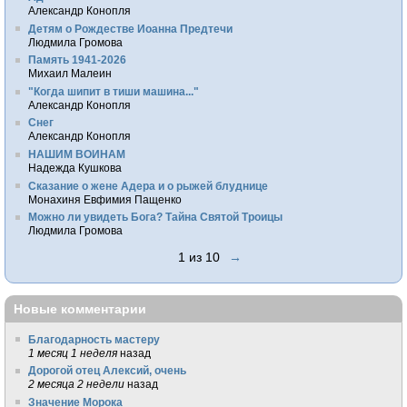
Александр Конопля
Детям о Рождестве Иоанна Предтечи
Людмила Громова
Память 1941-2026
Михаил Малеин
"Когда шипит в тиши машина..."
Александр Конопля
Снег
Александр Конопля
НАШИМ ВОИНАМ
Надежда Кушкова
Сказание о жене Адера и о рыжей блуднице
Монахиня Евфимия Пащенко
Можно ли увидеть Бога? Тайна Святой Троицы
Людмила Громова
1 из 10
→
Новые комментарии
Благодарность мастеру
1 месяц 1 неделя
назад
Дорогой отец Алексий, очень
2 месяца 2 недели
назад
Значение Морока