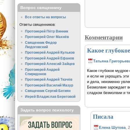
Вопрос священнику
Все ответы на вопросы
Ответы священников:
Протоиерей Пётр Винник
Комментарии
Протоиерей Олег Махнёв
Священник Федор
Людоговский
Какое глубокое
Протоиерей Андрей Кульков
Протоиерей Андрей Ефанов
Татьяна Григорьев
Протоиерей Алексий Зайцев
Протоиерей Андрей
Какое глубокое мудрое
Спиридонов
и если не укрощать эти
Протоиерей Андрей Ткачёв
и дела, неизменно увле
Протоиерей Василий Мазур
Безмолвие зарождает ве
Священник Сергий Бегиян
сладком безмолвии и ти
Иерей Владислав Береговой
Задать вопрос психологу
Писала
Елена Шутова
, 