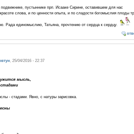
подвижнике, пустыннике прп. Исааке Сирине, оставившем для нас
красоте слова, и по ценности опыта, и по сладости богомыслия плоды т
ю. Рада единомыслию, Татьяна, прочтению от сердца к сердцу.
отв
овтун
, 25/04/2016 - 22:37
ружится мысль,
 стадами
слы - стадами. Явно, с натуры зарисовка.
Весны