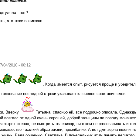
ябни сладком.
одгуляла - нет?
ять, что тоже возможно.
27/04/2016 - 00:12
. Когда имеется опыт, рисуется проще и убедите
е толкование последней строки указывает ключевое сочетание слов
ки. Вверху
Татьяна, спасибо ей, все подробно описала. Однажд
й возглас от одной очень хорошей, доброй женщины по поводу монашеск
 четырех стенах, не смотреть телевизор, ни с кем не разговаривать и то
монашество - жалкий образ жизни, прозябание. А вот для зерна пшенично
 жизнь. Рада общению, Светлана. В понедельник чтим память великого