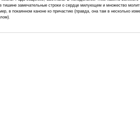
 в тишине замечательные строки о сердце милующем и множество молит
ер, в покаянном каноне ко причастию (правда, она там в несколько изм
алом).