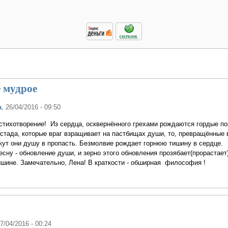
 мудрое
а
, 26/04/2016 - 09:50
 стихотворение! Из сердца, осквернённого грехами рождаются гордые 
 стада, которые враг взращивает на пастбищах души, то, превращённые 
кут они душу в пропасть. Безмолвие рождает горнюю тишину в сердце.
сну - обновление души, и зерно этого обновления прозябает(прорастает)
шине. Замечательно, Лена! В краткости - обширная философия !
27/04/2016 - 00:24