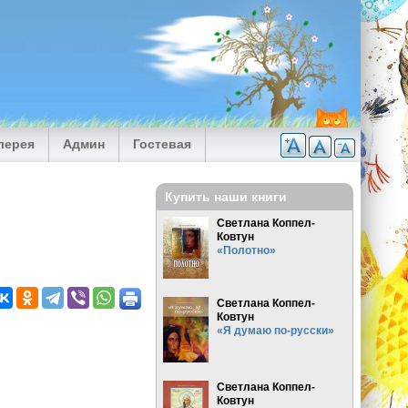
лерея
Админ
Гостевая
Купить наши книги
Светлана Коппел-
Ковтун
«Полотно»
Светлана Коппел-
Ковтун
«Я думаю по-русски»
Светлана Коппел-
Ковтун