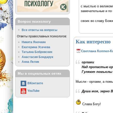
с мыслью о великом 
замечательные и по 
своих во славу Божи
Вопрос психологу
Все ответы на вопросы
Ответы православных психологов:
Как интересно
Никита Яночкин
Екатерина Усачева
Светлана Коппел-К
Татьяна Бобровских
Анастасия Бондарук
Анна Лелик
орлами
Над пропастью к
Гуляют помыслы
Мы в социальных сетях
Мысли - орлами, а помы
ВКонтакте
YouTube
Душа моя, зерно 
Слава Богу!