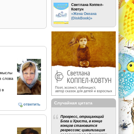
Светлана Коппел-
Ковтун
«Жена Океана
(DiskBook)»
помыслы
в слова
 в
Случайная цитата
ответить
Прогресс, отрицающий
Бога и Христа, в конце
концов становится
регрессом; цивилизация