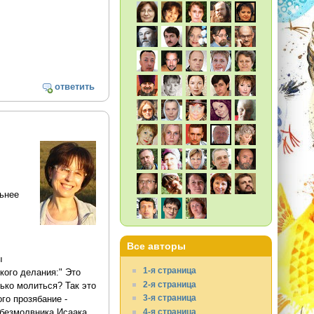
ответить
льнее
Все авторы
ы
1-я страница
ого делания:" Это
2-я страница
лько молиться? Так это
3-я страница
го прозябание -
4-я страница
 безмолвника Исаака