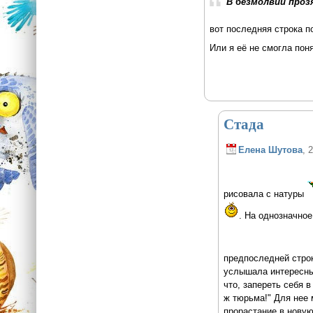
В безмолвии проз
вот последняя строка п
Или я её не смогла пон
Стада
Елена Шутова
, 
рисовала с натуры
. На однозначно
предпоследней стро
услышала интересны
что, запереть себя в
ж тюрьма!" Для нее 
прорастание в новую