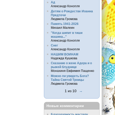
Ад
Александр Конопля
Детям о Рождестве Иоанна
Предтечи
Людмила Громова
Память 1941-2026
Михаил Малеин
"Когда шипит в тиши
машина..."
Александр Конопля
Снег
Александр Конопля
НАШИМ ВОИНАМ
Надежда Кушкова
Сказание о жене Адера и о
рыжей блуднице
Монахиня Евфимия Пащенко
Можно ли увидеть Бога?
Тайна Святой Троицы
Людмила Громова
1 из 10
→
Новые комментарии
Благодарность мастеру