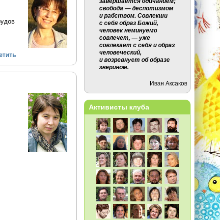
завершается одичанием;
свобода — деспотизмом
и рабством. Совлекши
рудов
с себя образ Божий,
человек неминуемо
совлечет, — уже
совлекает с себя и образ
человеческий,
етить
и возревнует об образе
зверином.
Иван Аксаков
Активисты клуба