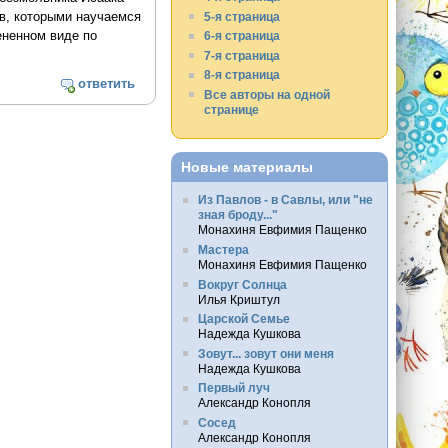
в, которыми научаемся
5-я страница
ененном виде по
6-я страница
7-я страница
8-я страница
ответить
Все авторы на одной
странице
Новые материалы
Из Павлов - в Савлы, или "не
зная броду..."
Монахиня Евфимия Пащенко
Мастера
Монахиня Евфимия Пащенко
Вокруг Солнца
Илья Криштул
Царской Семье
Надежда Кушкова
Зовут... зовут они меня
Надежда Кушкова
Первый луч
Александр Конопля
Сосед
Александр Конопля