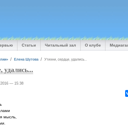
тервью
Статьи
Читальный зал
О клубе
Медиага
илии»
Елена Шутова
Утихни, сердце, удались...
, удались...
4/2016 — 15:38
ь
рлами
я мысль,
ми.