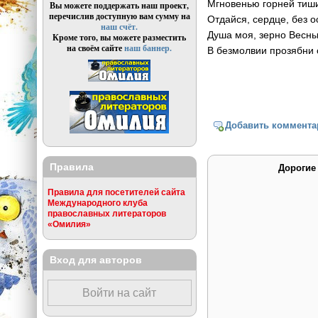
Мгновенью горней тиш
Вы можете поддержать наш проект,
перечислив доступную вам сумму на
Отдайся, сердце, без о
наш счёт.
Душа моя, зерно Весн
Кроме того, вы можете разместить
на своём сайте
наш баннер.
В безмолвии прозябни 
Добавить коммента
Правила
Дорогие
Правила для посетителей сайта
Международного клуба
православных литераторов
«Омилия»
Вход для авторов
Войти на сайт