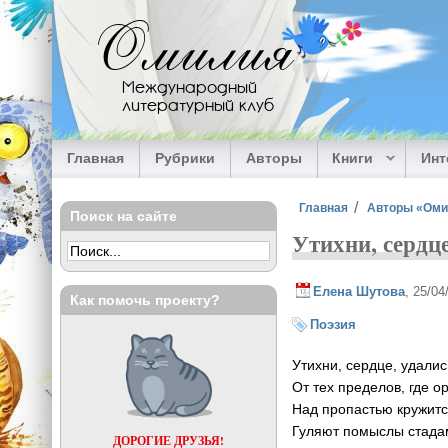
Перейти к основному содержанию
Омилия
Международный
литературный клуб
Главная
Рубрики
Авторы
Книги
Ин
Вы здесь
Главная
Авторы «Ом
Поиск на сайте
Утихни, сердце
Елена Шутова
, 25/0
Как помочь проекту?
Поэзия
Утихни, сердце, удалис
От тех пределов, где о
Над пропастью кружитс
Гуляют помыслы стада
ДОРОГИЕ ДРУЗЬЯ!