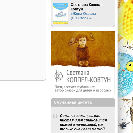
Светлана Коппел-
Ковтун
«Жена Океана
(DiskBook)»
Случайная цитата
Самая высокая, самая
чистая идея становится
низкой и ничтожной, как
только она дает мелкой