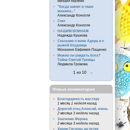
Михаил Малеин
"Когда шипит в тиши
машина..."
Александр Конопля
Снег
Александр Конопля
НАШИМ ВОИНАМ
Надежда Кушкова
Сказание о жене Адера и о
рыжей блуднице
Монахиня Евфимия Пащенко
Можно ли увидеть Бога?
Тайна Святой Троицы
Людмила Громова
1 из 10
→
Новые комментарии
Благодарность мастеру
1 месяц 1 неделя
назад
Дорогой отец Алексий, очень
2 месяца 3 недели
назад
Значение Морока
2 месяца 3 недели
назад
Храни Господь на путях