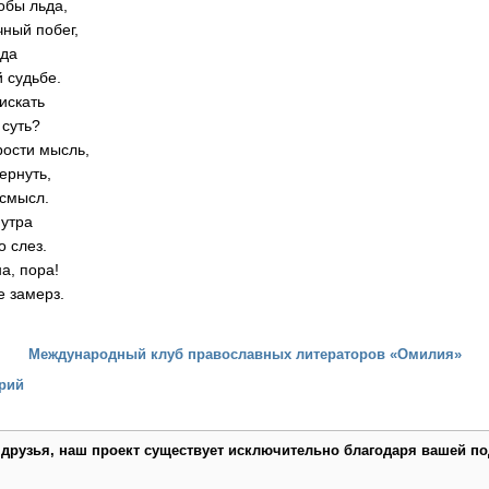
кобы льда,
чный побег,
ода
 судьбе.
искать
 суть?
рости мысль,
вернуть,
 смысл.
 утра
о слез.
а, пора!
е замерз.
Международный клуб православных литераторов «Омилия»
рий
 друзья, наш проект существует исключительно благодаря вашей по