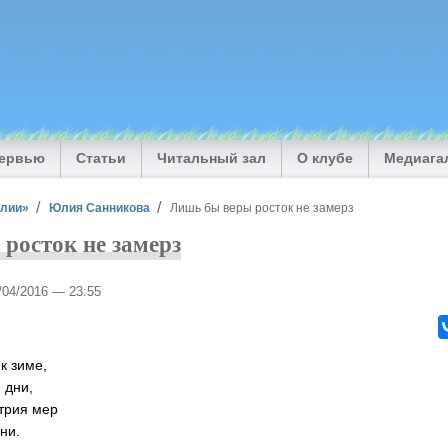
тервью
Статьи
Читальный зал
О клубе
Медиага
илии»
Юлия Санникова
Лишь бы веры росток не замерз
росток не замерз
5/04/2016 — 23:55
к зиме,
 дни,
трия мер
ни.