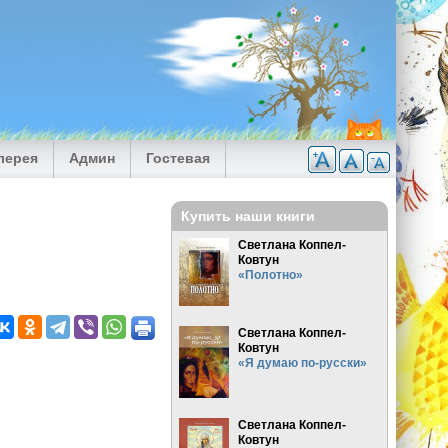
лерея
Админ
Гостевая
Купить наши книги
Светлана Коппел-
Ковтун
«Полотно»
Светлана Коппел-
Ковтун
«Я думаю по-русски»
Светлана Коппел-
Ковтун