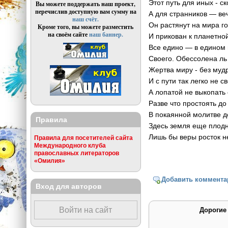
Этот путь для иных - с
Вы можете поддержать наш проект,
перечислив доступную вам сумму на
А для странников — ве
наш счёт.
Он растянут на мира г
Кроме того, вы можете разместить
на своём сайте
наш баннер.
И прикован к планетной
Все едино — в едином 
Своего. Обессолена ль
Жертва миру - без муд
И с пути так легко не с
А лопатой не выкопать
Разве что простоять до
В покаянной молитве д
Правила
Здесь земля еще плодн
Лишь бы веры росток н
Правила для посетителей сайта
Международного клуба
православных литераторов
«Омилия»
Добавить коммента
Вход для авторов
Войти на сайт
Дорогие