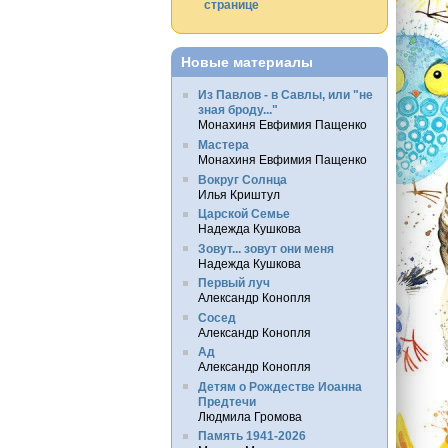
странице
Новые материалы
Из Павлов - в Савлы, или "не
зная броду..."
Монахиня Евфимия Пащенко
Мастера
Монахиня Евфимия Пащенко
Вокруг Солнца
Илья Криштул
Царской Семье
Надежда Кушкова
Зовут... зовут они меня
Надежда Кушкова
Первый луч
Александр Конопля
Сосед
Александр Конопля
Ад
Александр Конопля
Детям о Рождестве Иоанна
Предтечи
Людмила Громова
Память 1941-2026