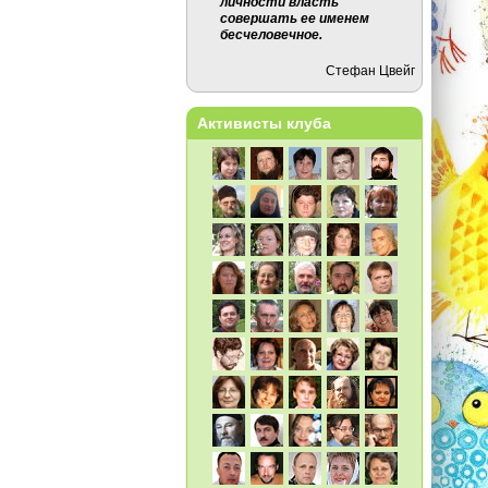
личности власть
совершать ее именем
бесчеловечное.
Стефан Цвейг
Активисты клуба