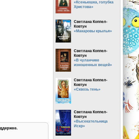
«Ксеньюшка, голубка
Христова»
Светлана Коппел-
Ковтун
«Макаровы крылья»
Светлана Коппел-
Ковтун
«В чуланчике
изношенных вещей»
Светлана Коппел-
Ковтун
«Сквозь тень»
Светлана Коппел-
Ковтун
«Высекательница
Искр»
ддержке.