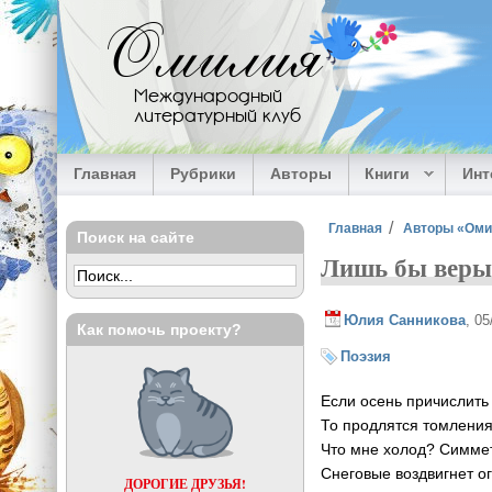
Перейти к основному содержанию
Омилия
Международный
литературный клуб
Главная
Рубрики
Авторы
Книги
Ин
Вы здесь
Главная
Авторы «Ом
Поиск на сайте
Лишь бы веры 
Юлия Санникова
, 0
Как помочь проекту?
Поэзия
Если осень причислить 
То продлятся томления
Что мне холод? Симме
Снеговые воздвигнет ог
ДОРОГИЕ ДРУЗЬЯ!