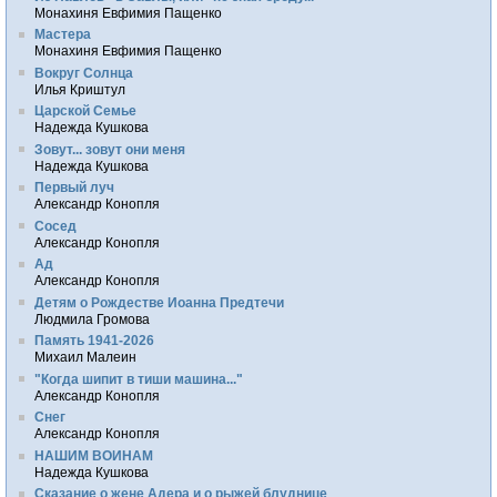
Монахиня Евфимия Пащенко
Мастера
Монахиня Евфимия Пащенко
Вокруг Солнца
Илья Криштул
Царской Семье
Надежда Кушкова
Зовут... зовут они меня
Надежда Кушкова
Первый луч
Александр Конопля
Сосед
Александр Конопля
Ад
Александр Конопля
Детям о Рождестве Иоанна Предтечи
Людмила Громова
Память 1941-2026
Михаил Малеин
"Когда шипит в тиши машина..."
Александр Конопля
Снег
Александр Конопля
НАШИМ ВОИНАМ
Надежда Кушкова
Сказание о жене Адера и о рыжей блуднице