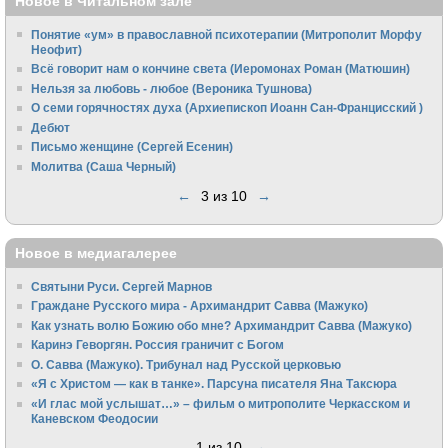
Новое в Читальном зале
Понятие «ум» в православной психотерапии (Митрополит Морфу
Неофит)
Всё говорит нам о кончине света (Иеромонах Роман (Матюшин)
Нельзя за любовь - любое (Вероника Тушнова)
О семи горячностях духа (Архиепископ Иоанн Сан-Францисский )
Дебют
Письмо женщине (Сергей Есенин)
Молитва (Саша Черный)
←
3 из 10
→
Новое в медиагалерее
Святыни Руси. Сергей Марнов
Граждане Русского мира - Архимандрит Савва (Мажуко)
Как узнать волю Божию обо мне? Архимандрит Савва (Мажуко)
Каринэ Геворгян. Россия граничит с Богом
О. Савва (Мажуко). Трибунал над Русской церковью
«Я с Христом — как в танке». Парсуна писателя Яна Таксюра
«И глас мой услышат…» – фильм о митрополите Черкасском и
Каневском Феодосии
1 из 10
→