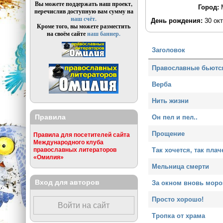
Вы можете поддержать наш проект,
Город:
перечислив доступную вам сумму на
наш счёт.
День рождения:
30 ок
Кроме того, вы можете разместить
на своём сайте
наш баннер.
Заголовок
Православные бьются
Верба
Нить жизни
Правила
Он пел и пел..
Прощение
Правила для посетителей сайта
Международного клуба
Так хочется, так плач
православных литераторов
«Омилия»
Мельница смерти
Вход для авторов
За окном вновь моро
Просто хорошо!
Войти на сайт
Тропка от храма