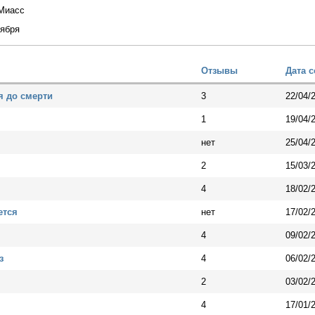
Миасс
тября
Отзывы
Дата 
 до смерти
3
22/04/
1
19/04/
нет
25/04/
2
15/03/
4
18/02/
ется
нет
17/02/
4
09/02/
з
4
06/02/
2
03/02/
4
17/01/