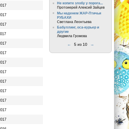
Не копите злобу у порога...
2017
Протоиерей Алексий Зайцев
Мы наденем ЖАР-Птичьи
2017
РУБАХИ
Светлана Леонтьева
2017
Бабуллинг, оса-курьер и
другие
2017
Людмила Громова
2017
←
5 из 10
→
2017
2017
2017
2017
2017
2017
2017
2017
2016