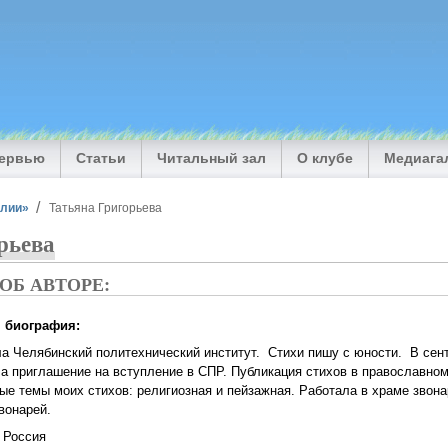
тервью
Статьи
Читальный зал
О клубе
Медиага
илии»
Татьяна Григорьева
рьева
ОБ АВТОРЕ:
я биография:
а Челябинский политехнический институт. Стихи пишу с юности. В сент
а приглашение на вступление в СПР. Публикация стихов в православном
е темы моих стихов: религиозная и пейзажная. Работала в храме звона
вонарей.
:
Россия