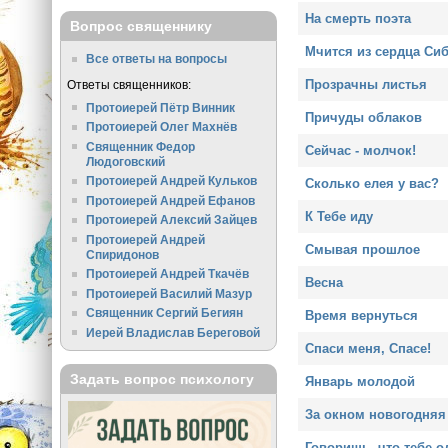
На смерть поэта
Вопрос священнику
Мчится из сердца Си
Все ответы на вопросы
Прозрачны листья
Ответы священников:
Протоиерей Пётр Винник
Причуды облаков
Протоиерей Олег Махнёв
Священник Федор
Сейчас - молчок!
Людоговский
Протоиерей Андрей Кульков
Сколько елея у вас?
Протоиерей Андрей Ефанов
К Тебе иду
Протоиерей Алексий Зайцев
Протоиерей Андрей
Смывая прошлое
Спиридонов
Протоиерей Андрей Ткачёв
Весна
Протоиерей Василий Мазур
Священник Сергий Бегиян
Время вернуться
Иерей Владислав Береговой
Спаси меня, Спасе!
Задать вопрос психологу
Январь молодой
За окном новогодняя
Говоришь, что тебе о