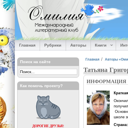
Перейти к основному содержанию
Омилия
Международный
литературный клуб
Главная
Рубрики
Авторы
Книги
Ин
Вы здесь
Главная
Авторы «Ом
Поиск на сайте
Татьяна Григо
ИНФОРМАЦИЯ 
Как помочь проекту?
Кратка
Окончил
получил
Основны
школе з
Страна
ДОРОГИЕ ДРУЗЬЯ!