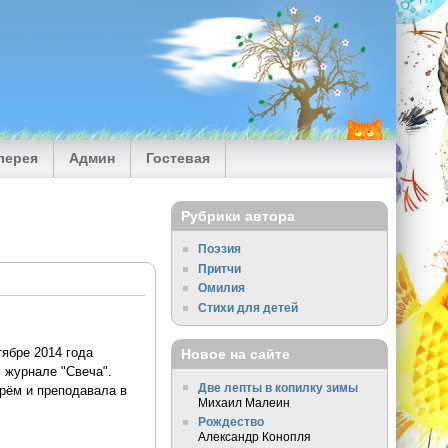
лерея
Админ
Гостевая
Рубрики автора
Поэзия
Притчи
Омилия
Стихи для детей
ябре 2014 года
Новое на сайте
 журнале "Свеча".
Две лепты в копилку зимы
рём и преподавала в
Михаил Малеин
Рождество
Александр Конопля