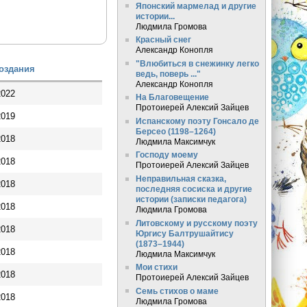
Японский мармелад и другие
истории...
Людмила Громова
Красный снег
Александр Конопля
"Влюбиться в снежинку легко
создания
ведь, поверь ..."
Александр Конопля
2022
На Благовещение
Протоиерей Алексий Зайцев
2019
Испанскому поэту Гонсало де
Берсео (1198–1264)
2018
Людмила Максимчук
Господу моему
2018
Протоиерей Алексий Зайцев
Неправильная сказка,
2018
последняя сосиска и другие
истории (записки педагога)
2018
Людмила Громова
Литовскому и русскому поэту
2018
Юргису Балтрушайтису
(1873–1944)
2018
Людмила Максимчук
Мои стихи
2018
Протоиерей Алексий Зайцев
Семь стихов о маме
2018
Людмила Громова