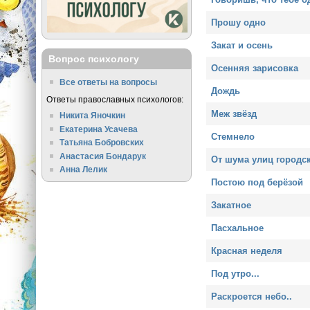
Прошу одно
Закат и осень
Вопрос психологу
Осенняя зарисовка
Все ответы на вопросы
Дождь
Ответы православных психологов:
Меж звёзд
Никита Яночкин
Екатерина Усачева
Стемнело
Татьяна Бобровских
Анастасия Бондарук
От шума улиц городск
Анна Лелик
Постою под берёзой
Закатное
Пасхальное
Красная неделя
Под утро...
Раскроется небо..