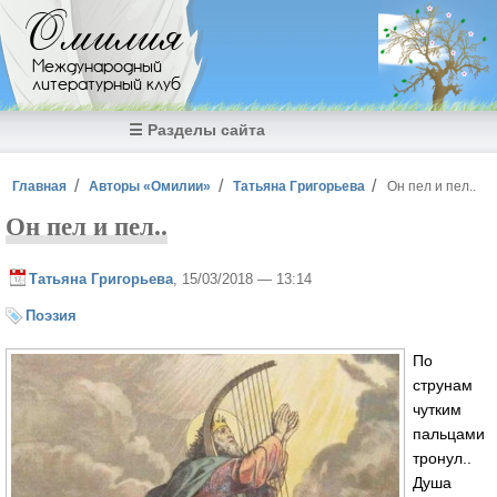
Перейти к основному содержанию
Омилия
Международный
литературный клуб
☰ Разделы сайта
Вы здесь
Главная
Авторы «Омилии»
Татьяна Григорьева
Он пел и пел..
Он пел и пел..
Татьяна Григорьева
, 15/03/2018 — 13:14
Поэзия
По
струнам
чутким
пальцами
тронул..
Душа