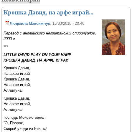
Крошка Давид, на арфе играй...
Людмила Максимчук
, 15/03/2018 - 20:40
Перевод с английского негритянских спиричуэлов,
2000 г.
***
LITTLE DAVID PLAY ON YOUR HARP
КРОШКА ДАВИД, НА АРФЕ ИГРАЙ
Крошка Давид,
На арфе играй
Крошка Давид,
На арфе играй,
Аллилуиа!
Крошка Давид,
На арфе играй,
Аллилуиа!
Господь Моисею велел
“О, Пророк,
Скорей уходи из Египта!