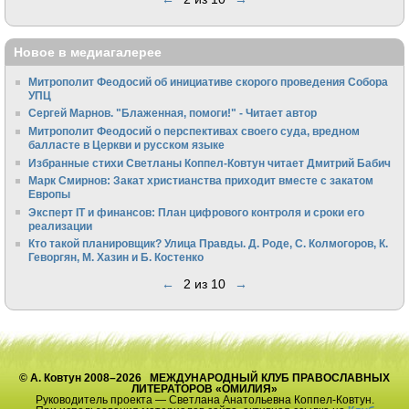
Новое в медиагалерее
Митрополит Феодосий об инициативе скорого проведения Собора
УПЦ
Сергей Марнов. "Блаженная, помоги!" - Читает автор
Митрополит Феодосий о перспективах своего суда, вредном
балласте в Церкви и русском языке
Избранные стихи Светланы Коппел-Ковтун читает Дмитрий Бабич
Марк Смирнов: Закат христианства приходит вместе с закатом
Европы
Эксперт IT и финансов: План цифрового контроля и сроки его
реализации
Кто такой планировщик? Улица Правды. Д. Роде, С. Колмогоров, К.
Геворгян, М. Хазин и Б. Костенко
←
2 из 10
→
© А. Ковтун 2008–2026 МЕЖДУНАРОДНЫЙ КЛУБ ПРАВОСЛАВНЫХ
ЛИТЕРАТОРОВ «ОМИЛИЯ»
Руководитель проекта — Светлана Анатольевна Коппел-Ковтун.