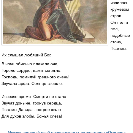
излилась
кружевом
строк.
Он пел и
пел,
подобные
стону,
Псалмы.
Их слышал любящий Бог.
В ночи обильно плакали очи,
Горело сердце, памятью жгло.
Господь, помилуй грешного очень!
Звучала арфа. Солнце взошло.
Исчезло время. Смерти не стало.
Звучат доныне, тронув сердца,
Псалмы Давида - острое жало
Для духов злобы. Божья слеза!
Международный клуб православных литераторов «Омилия»