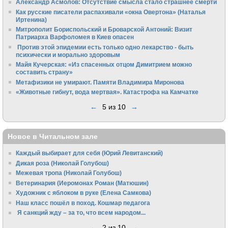
Александр Асмолов: Отсутствие смысла стало страшнее смерти
Как русские писатели распахивали «окна Овертона» (Наталья
Иртенина)
Митрополит Бориспольский и Броварской Антоний: Визит
Патриарха Варфоломея в Киев опасен
Против этой эпидемии есть только одно лекарство - быть
психически и морально здоровым
Майя Кучерская: «Из спасенных отцом Димитрием можно
составить страну»
Метафизики не умирают. Памяти Владимира Миронова
«Животные гибнут, вода мертвая». Катастрофа на Камчатке
←
5 из 10
→
Новое в Читальном зале
Каждый выбирает для себя (Юрий Левитанский)
Дикая роза (Николай Голубош)
Межевая тропа (Николай Голубош)
Ветеринария (Иеромонах Роман (Матюшин)
Художник с яблоком в руке (Елена Самкова)
Наш класс пошёл в поход. Кошмар педагога
Я санкций жду – за то, что всем народом...
←
2 из 10
→