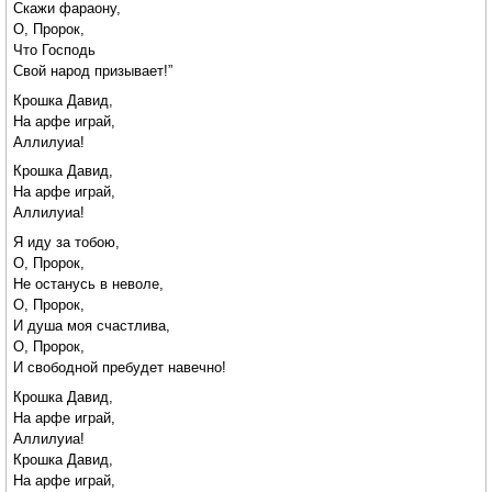
Скажи фараону,
О, Пророк,
Что Господь
Свой народ призывает!”
Крошка Давид,
На арфе играй,
Аллилуиа!
Крошка Давид,
На арфе играй,
Аллилуиа!
Я иду за тобою,
О, Пророк,
Не останусь в неволе,
О, Пророк,
И душа моя счастлива,
О, Пророк,
И свободной пребудет навечно!
Крошка Давид,
На арфе играй,
Аллилуиа!
Крошка Давид,
На арфе играй,