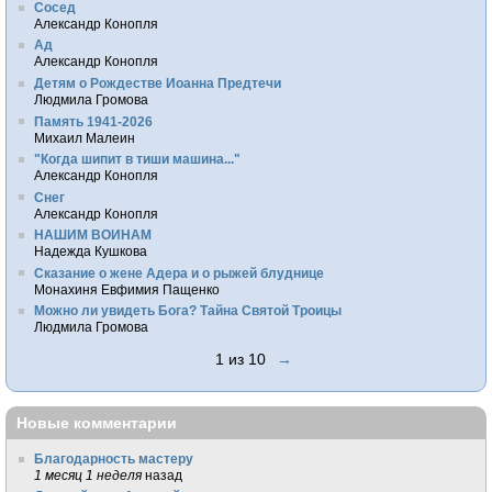
Сосед
Александр Конопля
Ад
Александр Конопля
Детям о Рождестве Иоанна Предтечи
Людмила Громова
Память 1941-2026
Михаил Малеин
"Когда шипит в тиши машина..."
Александр Конопля
Снег
Александр Конопля
НАШИМ ВОИНАМ
Надежда Кушкова
Сказание о жене Адера и о рыжей блуднице
Монахиня Евфимия Пащенко
Можно ли увидеть Бога? Тайна Святой Троицы
Людмила Громова
1 из 10
→
Новые комментарии
Благодарность мастеру
1 месяц 1 неделя
назад