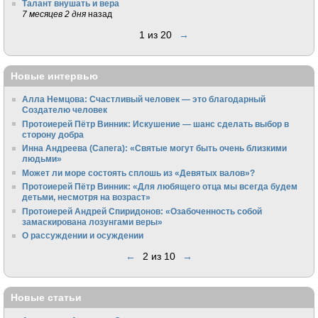
Талант внушать и вера
7 месяцев 2 дня
назад
1 из 20
→
Новые интервью
Алла Немцова: Счастливый человек — это благодарный
Создателю человек
Протоиерей Пётр Винник: Искушение — шанс сделать выбор в
сторону добра
Инна Андреева (Сапега): «Святые могут быть очень близкими
людьми»
Может ли море состоять сплошь из «Девятых валов»?
Протоиерей Пётр Винник: «Для любящего отца мы всегда будем
детьми, несмотря на возраст»
Протоиерей Андрей Спиридонов: «Озабоченность собой
замаскирована лозунгами веры»
О рассуждении и осуждении
←
2 из 10
→
Новые статьи