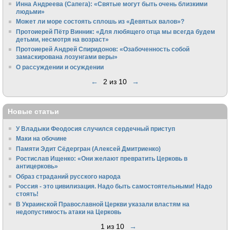
Инна Андреева (Сапега): «Святые могут быть очень близкими
людьми»
Может ли море состоять сплошь из «Девятых валов»?
Протоиерей Пётр Винник: «Для любящего отца мы всегда будем
детьми, несмотря на возраст»
Протоиерей Андрей Спиридонов: «Озабоченность собой
замаскирована лозунгами веры»
О рассуждении и осуждении
←
2 из 10
→
Новые статьи
У Владыки Феодосия случился сердечный приступ
Маки на обочине
Памяти Эдит Сёдергран (Алексей Дмитриенко)
Ростислав Ищенко: «Они желают превратить Церковь в
антицерковь»
Образ страданий русского народа
Россия - это цивилизация. Надо быть самостоятельными! Надо
стоять!
В Украинской Православной Церкви указали властям на
недопустимость атаки на Церковь
1 из 10
→