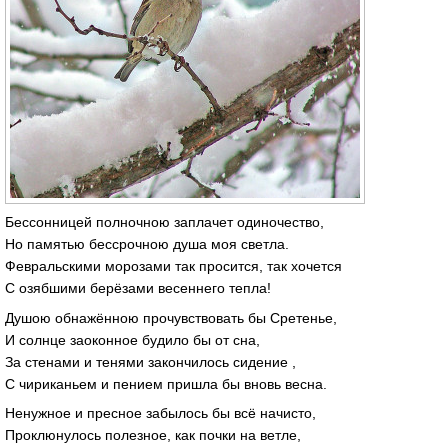
Бессонницей полночною заплачет одиночество,
Но памятью бессрочною душа моя светла.
Февральскими морозами так просится, так хочется
С озябшими берёзами весеннего тепла!
Душою обнажённою прочувствовать бы Сретенье,
И солнце заоконное будило бы от сна,
За стенами и тенями закончилось сидение ,
С чириканьем и пением пришла бы вновь весна.
Ненужное и пресное забылось бы всё начисто,
Проклюнулось полезное, как почки на ветле,