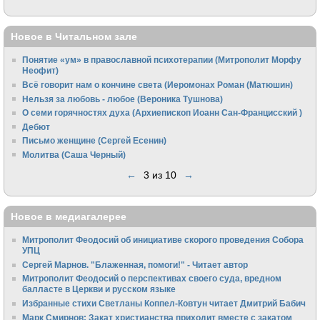
Новое в Читальном зале
Понятие «ум» в православной психотерапии (Митрополит Морфу
Неофит)
Всё говорит нам о кончине света (Иеромонах Роман (Матюшин)
Нельзя за любовь - любое (Вероника Тушнова)
О семи горячностях духа (Архиепископ Иоанн Сан-Францисский )
Дебют
Письмо женщине (Сергей Есенин)
Молитва (Саша Черный)
←
3 из 10
→
Новое в медиагалерее
Митрополит Феодосий об инициативе скорого проведения Собора
УПЦ
Сергей Марнов. "Блаженная, помоги!" - Читает автор
Митрополит Феодосий о перспективах своего суда, вредном
балласте в Церкви и русском языке
Избранные стихи Светланы Коппел-Ковтун читает Дмитрий Бабич
Марк Смирнов: Закат христианства приходит вместе с закатом