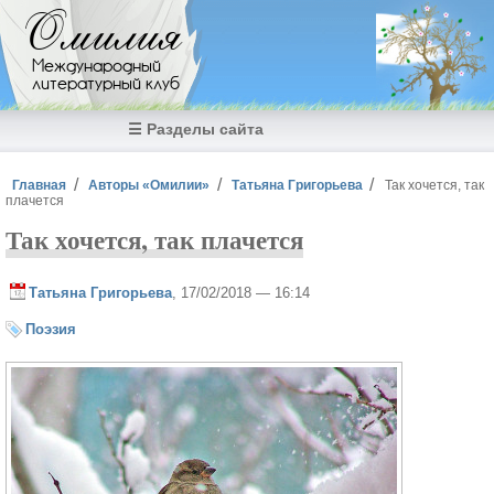
Перейти к основному содержанию
Омилия
Международный
литературный клуб
☰ Разделы сайта
Вы здесь
Главная
Авторы «Омилии»
Татьяна Григорьева
Так хочется, так
плачется
Так хочется, так плачется
Татьяна Григорьева
, 17/02/2018 — 16:14
Поэзия