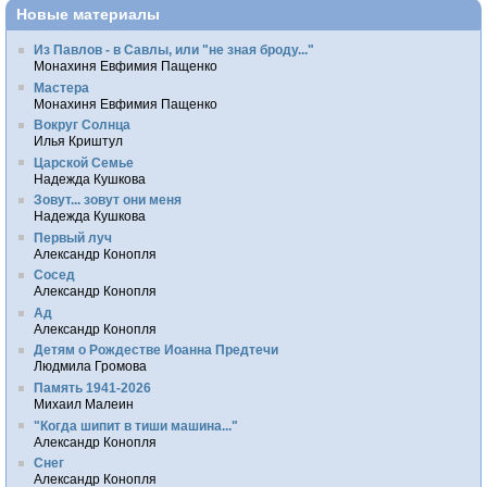
Новые материалы
Из Павлов - в Савлы, или "не зная броду..."
Монахиня Евфимия Пащенко
Мастера
Монахиня Евфимия Пащенко
Вокруг Солнца
Илья Криштул
Царской Семье
Надежда Кушкова
Зовут... зовут они меня
Надежда Кушкова
Первый луч
Александр Конопля
Сосед
Александр Конопля
Ад
Александр Конопля
Детям о Рождестве Иоанна Предтечи
Людмила Громова
Память 1941-2026
Михаил Малеин
"Когда шипит в тиши машина..."
Александр Конопля
Снег
Александр Конопля