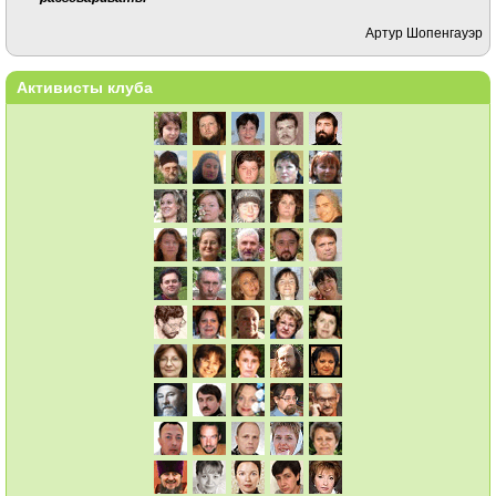
Артур Шопенгауэр
Активисты клуба