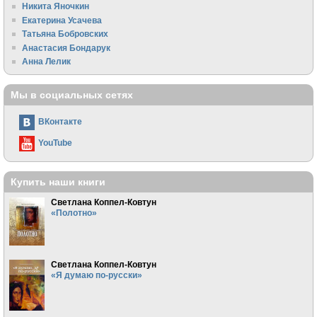
Никита Яночкин
Екатерина Усачева
Татьяна Бобровских
Анастасия Бондарук
Анна Лелик
Мы в социальных сетях
ВКонтакте
YouTube
Купить наши книги
Светлана Коппел-Ковтун
«Полотно»
Светлана Коппел-Ковтун
«Я думаю по-русски»