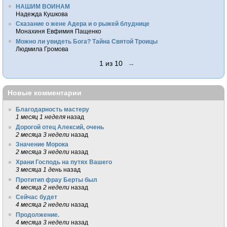
НАШИМ ВОИНАМ
Надежда Кушкова
Сказание о жене Адера и о рыжей блуднице
Монахиня Евфимия Пащенко
Можно ли увидеть Бога? Тайна Святой Троицы
Людмила Громова
1 из 10
→
Новые комментарии
Благодарность мастеру
1 месяц 1 неделя
назад
Дорогой отец Алексий, очень
2 месяца 3 недели
назад
Значение Морока
2 месяца 3 недели
назад
Храни Господь на путях Вашего
3 месяца 1 день
назад
Протитип фрау Берты был
4 месяца 2 недели
назад
Сейчас будет
4 месяца 2 недели
назад
Продолжение.
4 месяца 3 недели
назад