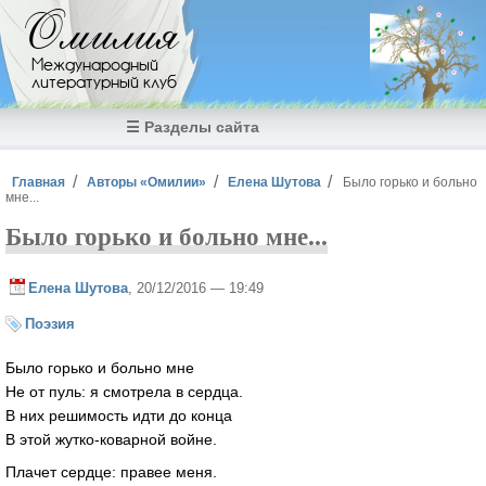
Перейти к основному содержанию
Омилия
Международный
литературный клуб
☰ Разделы сайта
Вы здесь
Главная
Авторы «Омилии»
Елена Шутова
Было горько и больно
мне...
Было горько и больно мне...
Елена Шутова
, 20/12/2016 — 19:49
Поэзия
Было горько и больно мне
Не от пуль: я смотрела в сердца.
В них решимость идти до конца
В этой жутко-коварной войне.
Плачет сердце: правее меня.