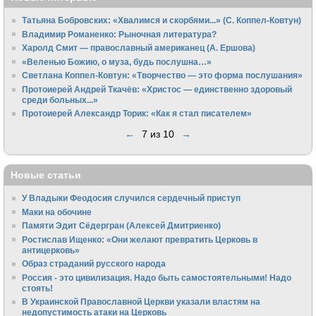
Татьяна Бобровских: «Хвалимся и скорбями...» (С. Коппел-Ковтун)
Владимир Романенко: Рыночная литература?
Харолд Смит — православный американец (А. Ершова)
«Веленью Божию, о муза, будь послушна…»
Светлана Коппел-Ковтун: «Творчество — это форма послушания»
Протоиерей Андрей Ткачёв: «Христос — единственно здоровый
среди больных...»
Протоиерей Александр Торик: «Как я стал писателем»
←
7 из 10
→
Новые статьи
У Владыки Феодосия случился сердечный приступ
Маки на обочине
Памяти Эдит Сёдергран (Алексей Дмитриенко)
Ростислав Ищенко: «Они желают превратить Церковь в
антицерковь»
Образ страданий русского народа
Россия - это цивилизация. Надо быть самостоятельными! Надо
стоять!
В Украинской Православной Церкви указали властям на
недопустимость атаки на Церковь