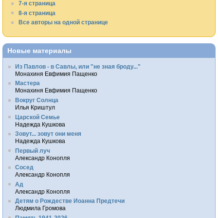
7-я страница
8-я страница
Все авторы на одной странице
Новые материалы
Из Павлов - в Савлы, или "не зная броду..."
Монахиня Евфимия Пащенко
Мастера
Монахиня Евфимия Пащенко
Вокруг Солнца
Илья Криштул
Царской Семье
Надежда Кушкова
Зовут... зовут они меня
Надежда Кушкова
Первый луч
Александр Конопля
Сосед
Александр Конопля
Ад
Александр Конопля
Детям о Рождестве Иоанна Предтечи
Людмила Громова
Память 1941-2026