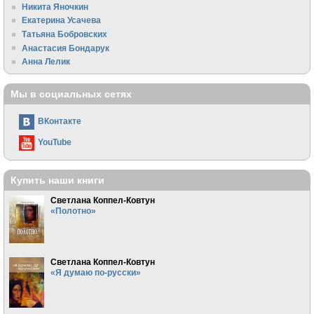
Никита Яночкин
Екатерина Усачева
Татьяна Бобровских
Анастасия Бондарук
Анна Лелик
Мы в социальных сетях
ВКонтакте
YouTube
Купить наши книги
Светлана Коппел-Ковтун
«Полотно»
Светлана Коппел-Ковтун
«Я думаю по-русски»