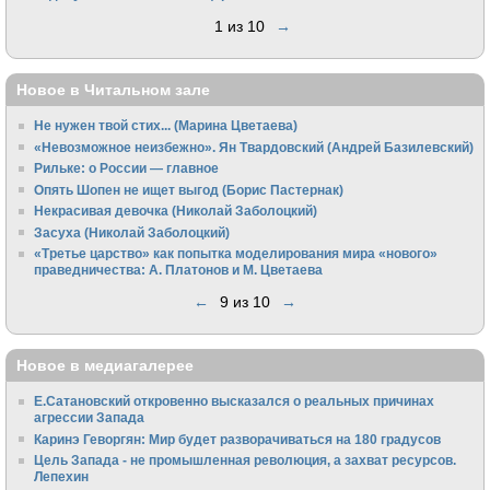
1 из 10
→
Новое в Читальном зале
Не нужен твой стих... (Марина Цветаева)
«Невозможное неизбежно». Ян Твардовский (Андрей Базилевский)
Рильке: о России — главное
Опять Шопен не ищет выгод (Борис Пастернак)
Некрасивая девочка (Николай Заболоцкий)
Засуха (Николай Заболоцкий)
«Третье царство» как попытка моделирования мира «нового»
праведничества: А. Платонов и М. Цветаева
←
9 из 10
→
Новое в медиагалерее
Е.Сатановский откровенно высказался о реальных причинах
агрессии Запада
Каринэ Геворгян: Мир будет разворачиваться на 180 градусов
Цель Запада - не промышленная революция, а захват ресурсов.
Лепехин