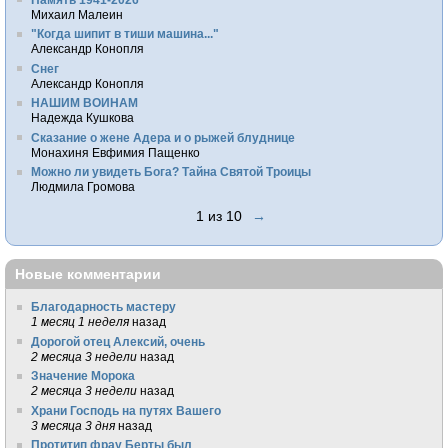
Михаил Малеин
"Когда шипит в тиши машина..."
Александр Конопля
Снег
Александр Конопля
НАШИМ ВОИНАМ
Надежда Кушкова
Сказание о жене Адера и о рыжей блуднице
Монахиня Евфимия Пащенко
Можно ли увидеть Бога? Тайна Святой Троицы
Людмила Громова
1 из 10
→
Новые комментарии
Благодарность мастеру
1 месяц 1 неделя
назад
Дорогой отец Алексий, очень
2 месяца 3 недели
назад
Значение Морока
2 месяца 3 недели
назад
Храни Господь на путях Вашего
3 месяца 3 дня
назад
Протитип фрау Берты был