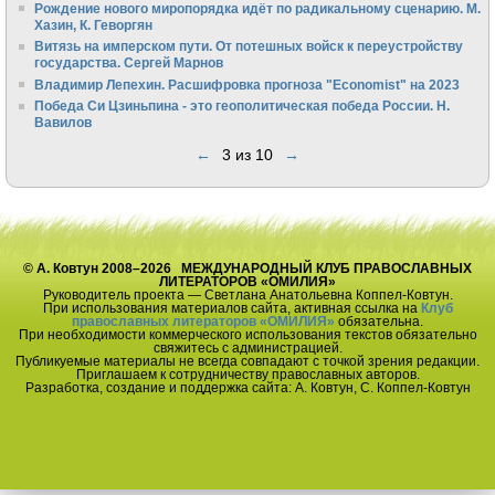
Рождение нового миропорядка идёт по радикальному сценарию. М.
Хазин, К. Геворгян
Витязь на имперском пути. От потешных войск к переустройству
государства. Сергей Марнов
Владимир Лепехин. Расшифровка прогноза "Economist" на 2023
Победа Си Цзиньпина - это геополитическая победа России. Н.
Вавилов
←
3 из 10
→
© А. Ковтун 2008–2026 МЕЖДУНАРОДНЫЙ КЛУБ ПРАВОСЛАВНЫХ
ЛИТЕРАТОРОВ «ОМИЛИЯ»
Руководитель проекта — Светлана Анатольевна Коппел-Ковтун.
При использования материалов сайта, активная ссылка на
Клуб
православных литераторов «ОМИЛИЯ»
обязательна.
При необходимости коммерческого использования текстов обязательно
свяжитесь с администрацией.
Публикуемые материалы не всегда совпадают с точкой зрения редакции.
Приглашаем к сотрудничеству православных авторов.
Разработка, создание и поддержка сайта: А. Ковтун, С. Коппел-Ковтун