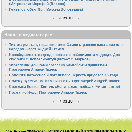
(Митрополит Иерофей (Влахос)
Главы о любви (Прп. Максим Исповедник)
←
4 из 10
→
Новое в медиагалерее
Тиктокеры станут правителями: Самое страшное наказание для
народов —прот. Андрей Ткачёв
Непобедимость медведя против непобедимости медведя. Две
сказочки С. Коппел-Ковтун (читает С. Марнов)
Управление деньгами согласно библейским принципам.
Протоиерей Андрей Ткачёв
Валентин Катасонов. Апокалипсис. Терпеть придется 3,5 года
Почему русские во всем виноваты. Протоиерей Андрей Ткачёв
Светлана Коппел-Ковтун. «Если падает небо... » (Читает автор)
Послание Иуды. Протоиерей Андрей Ткачёв
←
7 из 10
→
© А. Ковтун 2008–2026 МЕЖДУНАРОДНЫЙ КЛУБ ПРАВОСЛАВНЫХ