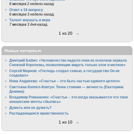
6 месяцев 2 недели
назад
Ответ к 18 вопросу
6 месяцев 3 недели
назад
Талант внушать и вера
7 месяцев 3 дня
назад
1 из 20
→
Новые интервью
Дмитрий Бабич: «Человечество надело очки из осколков зеркала
Снежной Королевы, позволяющие видеть только злое и мелкое»
Сергей Марнов: «Господь создал семью, а государство Он не
создавал»
Инна Андреева: «Счастье – это быть частью единого целого»
Светлана Коппел-Ковтун: Точка стояния — вечность (Екатерина
Демина)
Владимир Романенко: «Счастье – это когда оказывается что твои
юношеские мечты сбылись»
Думать или не думать?
Распадающаяся нравственность
1 из 10
→