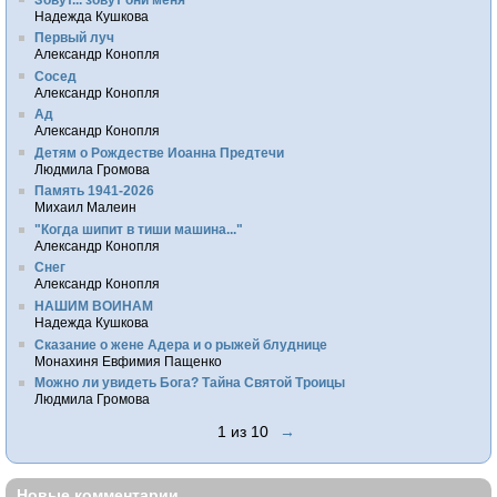
Надежда Кушкова
Первый луч
Александр Конопля
Сосед
Александр Конопля
Ад
Александр Конопля
Детям о Рождестве Иоанна Предтечи
Людмила Громова
Память 1941-2026
Михаил Малеин
"Когда шипит в тиши машина..."
Александр Конопля
Снег
Александр Конопля
НАШИМ ВОИНАМ
Надежда Кушкова
Сказание о жене Адера и о рыжей блуднице
Монахиня Евфимия Пащенко
Можно ли увидеть Бога? Тайна Святой Троицы
Людмила Громова
1 из 10
→
Новые комментарии