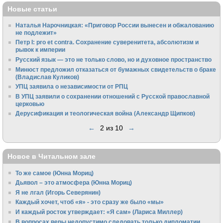
Новые статьи
Наталья Нарочницкая: «Приговор России вынесен и обжалованию
не подлежит»
Петр I: pro et contra. Сохранение суверенитета, абсолютизм и
рывок к империи
Русский язык — это не только слово, но и духовное пространство
Минюст предложил отказаться от бумажных свидетельств о браке
(Владислав Куликов)
УПЦ заявила о независимости от РПЦ
В УПЦ заявили о сохранении отношений с Русской православной
церковью
Дерусификация и теологическая война (Александр Щипков)
←
2 из 10
→
Новое в Читальном зале
То же самое (Юнна Мориц)
Дьявол – это атмосфера (Юнна Мориц)
Я не лгал (Игорь Северянин)
Каждый хочет, чтоб «я» - это сразу же было «мы»
И каждый росток утверждает: «Я сам» (Лариса Миллер)
В вопросах веры недопустимо следовать только дипломатии