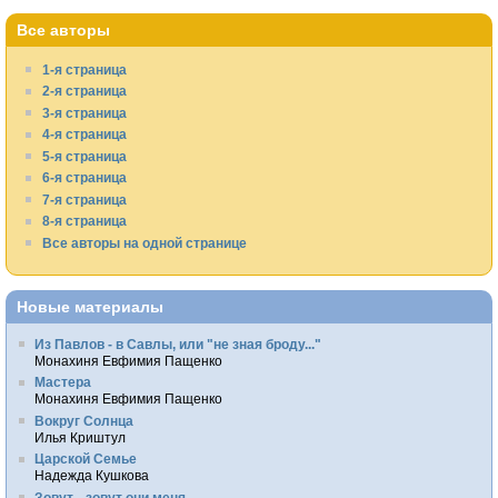
Все авторы
1-я страница
2-я страница
3-я страница
4-я страница
5-я страница
6-я страница
7-я страница
8-я страница
Все авторы на одной странице
Новые материалы
Из Павлов - в Савлы, или "не зная броду..."
Монахиня Евфимия Пащенко
Мастера
Монахиня Евфимия Пащенко
Вокруг Солнца
Илья Криштул
Царской Семье
Надежда Кушкова
Зовут... зовут они меня