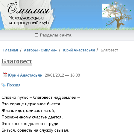
Перейти к основному содержанию
Омилия
Международный
литературный клуб
☰ Разделы сайта
Вы здесь
Главная
Авторы «Омилии»
Юрий Анастасьян
Благовест
Благовест
Юрий Анастасьян
, 29/01/2012 — 18:08
Поэзия
Словно пульс – благовест над землей –
Это сердце церковное бьется.
Жизнь идет, оживает изгой,
Прокаженному счастье дается.
Этот колокол должен в груди
Биться, совесть на службу сзывая.