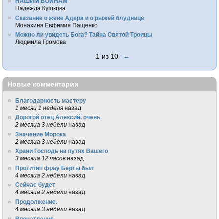
НАШИМ ВОИНАМ
Надежда Кушкова
Сказание о жене Адера и о рыжей блуднице
Монахиня Евфимия Пащенко
Можно ли увидеть Бога? Тайна Святой Троицы
Людмила Громова
1 из 10
→
Новые комментарии
Благодарность мастеру
1 месяц 1 неделя
назад
Дорогой отец Алексий, очень
2 месяца 3 недели
назад
Значение Морока
2 месяца 3 недели
назад
Храни Господь на путях Вашего
3 месяца 12 часов
назад
Протитип фрау Берты был
4 месяца 2 недели
назад
Сейчас будет
4 месяца 2 недели
назад
Продолжение.
4 месяца 3 недели
назад
Впечатления