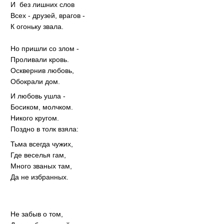
И без лишних слов
Всех - друзей, врагов -
К огоньку звала.
Но пришли со злом -
Проливали кровь.
Осквернив любовь,
Обокрали дом.
И любовь ушла -
Босиком, молчком.
Никого кругом.
Поздно в толк взяла:
Тьма всегда чужих,
Где веселья гам,
Много званых там,
Да не избранных.
Не забыв о том,