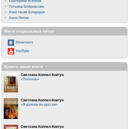
Екатерина Усачева
Татьяна Бобровских
Анастасия Бондарук
Анна Лелик
Мы в социальных сетях
ВКонтакте
YouTube
Купить наши книги
Светлана Коппел-Ковтун
«Полотно»
Светлана Коппел-Ковтун
«Я думаю по-русски»
Светлана Коппел-Ковтун