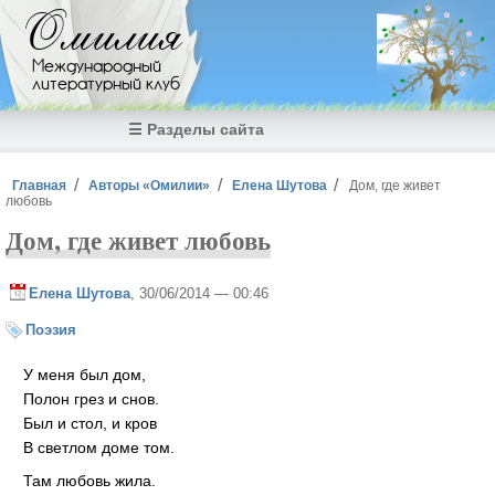
Перейти к основному содержанию
Омилия
Международный
литературный клуб
☰ Разделы сайта
Вы здесь
Главная
Авторы «Омилии»
Елена Шутова
Дом, где живет
любовь
Дом, где живет любовь
Елена Шутова
, 30/06/2014 — 00:46
Поэзия
У меня был дом,
Полон грез и снов.
Был и стол, и кров
В светлом доме том.
Там любовь жила.