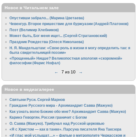
Новое в Читальном зале
Опустивши забрало... (Марина Цветаева)
Чевенгур. Второе пришествие для буржуазии (Андрей Платонов)
Поэт (Велимир Хлебников)
Может быть, Бог меня ищет... (Сергей Стратановский)
Праздник Рождества (Олеся Николаева)
Н. Я. Мандельштам: «Свою pоль в жизни я могу опpеделить так: я
была свидетельницей поэзии»
«Прощенный» Ницше? Великопостная апология «скоромной»
философии (Фарис Нофал)
←
7 из 10
→
Новое в медиагалерее
Святыни Руси. Сергей Марнов
Граждане Русского мира - Архимандрит Савва (Мажуко)
Как узнать волю Божию обо мне? Архимандрит Савва (Мажуко)
Каринэ Геворгян. Россия граничит с Богом
О. Савва (Мажуко). Трибунал над Русской церковью
«Я с Христом — как в танке». Парсуна писателя Яна Таксюра
«И глас мой услышат…» – фильм о митрополите Черкасском и