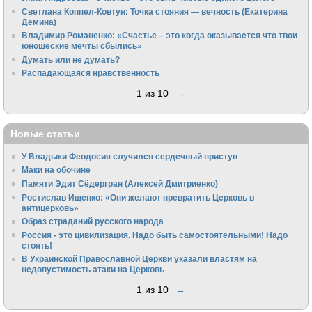
Светлана Коппел-Ковтун: Точка стояния — вечность (Екатерина
Демина)
Владимир Романенко: «Счастье – это когда оказывается что твои
юношеские мечты сбылись»
Думать или не думать?
Распадающаяся нравственность
1 из 10
→
Новые статьи
У Владыки Феодосия случился сердечный приступ
Маки на обочине
Памяти Эдит Сёдергран (Алексей Дмитриенко)
Ростислав Ищенко: «Они желают превратить Церковь в
антицерковь»
Образ страданий русского народа
Россия - это цивилизация. Надо быть самостоятельными! Надо
стоять!
В Украинской Православной Церкви указали властям на
недопустимость атаки на Церковь
1 из 10
→