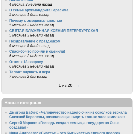
4 месяца 3 недели
назад
О семье архимандрита Герасима
5 месяцев 1 день
назад
Почему с эмоциональностью
5 месяцев 2 недели
назад
СВЯТАЯ БЛАЖЕННАЯ КСЕНИЯ ПЕТЕРБУРГСКАЯ
5 месяцев 3 недели
назад
Поздравление с праздником
6 месяцев 5 дней
назад
Спасибо что прочли и оценили!
6 месяцев 2 недели
назад
Ответ к 18 вопросу
6 месяцев 3 недели
назад
Талант внушать и вера
7 месяцев 2 дня
назад
1 из 20
→
Новые интервью
Дмитрий Бабич: «Человечество надело очки из осколков зеркала
Снежной Королевы, позволяющие видеть только злое и мелкое»
Сергей Марнов: «Господь создал семью, а государство Он не
создавал»
Инна Андреева: «Счастье – это быть частью единого целого»