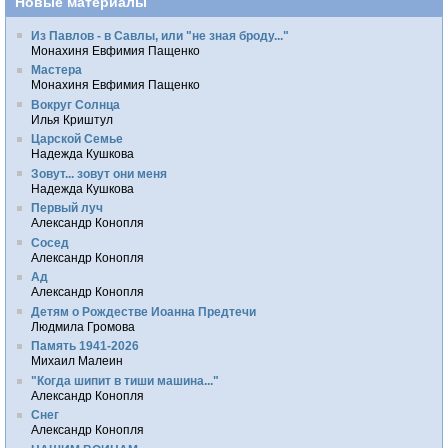
Новые материалы
Из Павлов - в Савлы, или "не зная броду..."
Монахиня Евфимия Пащенко
Мастера
Монахиня Евфимия Пащенко
Вокруг Солнца
Илья Криштул
Царской Семье
Надежда Кушкова
Зовут... зовут они меня
Надежда Кушкова
Первый луч
Александр Конопля
Сосед
Александр Конопля
Ад
Александр Конопля
Детям о Рождестве Иоанна Предтечи
Людмила Громова
Память 1941-2026
Михаил Малеин
"Когда шипит в тиши машина..."
Александр Конопля
Снег
Александр Конопля