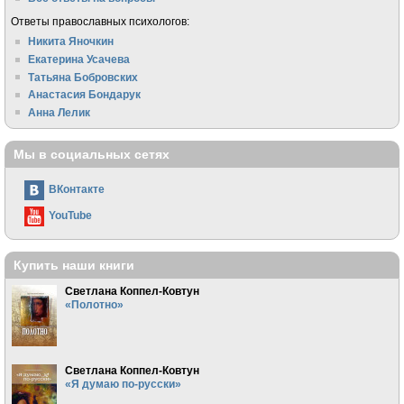
Ответы православных психологов:
Никита Яночкин
Екатерина Усачева
Татьяна Бобровских
Анастасия Бондарук
Анна Лелик
Мы в социальных сетях
ВКонтакте
YouTube
Купить наши книги
Светлана Коппел-Ковтун
«Полотно»
Светлана Коппел-Ковтун
«Я думаю по-русски»