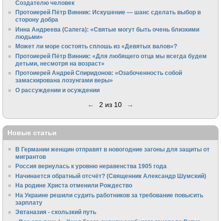
Создателю человек
Протоиерей Пётр Винник: Искушение — шанс сделать выбор в
сторону добра
Инна Андреева (Сапега): «Святые могут быть очень близкими
людьми»
Может ли море состоять сплошь из «Девятых валов»?
Протоиерей Пётр Винник: «Для любящего отца мы всегда будем
детьми, несмотря на возраст»
Протоиерей Андрей Спиридонов: «Озабоченность собой
замаскирована лозунгами веры»
О рассуждении и осуждении
←
2 из 10
→
Новые статьи
В Германии женщин отправят в новогодние загоны для защиты от
мигрантов
Россия вернулась к уровню неравенства 1905 года
Начинается обратный отсчёт? (Священник Александр Шумский)
На родине Христа отменили Рождество
На Украине решили судить работников за требование повысить
зарплату
Эвтаназия - скользкий путь