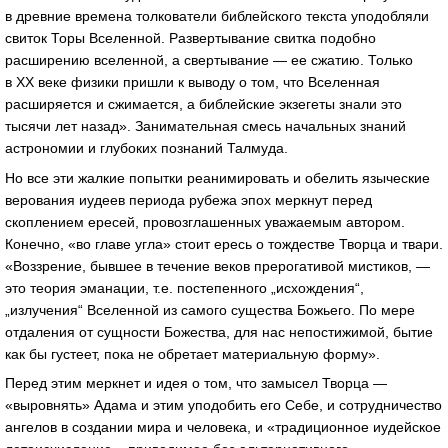
в древние времена толкователи библейского текста уподобляли
свиток Торы Вселенной. Развертывание свитка подобно
расширению вселенной, а свертывание — ее сжатию. Только
в XX веке физики пришли к выводу о том, что Вселенная
расширяется и сжимается, а библейские экзегеты знали это
тысячи лет назад». Занимательная смесь начальных знаний
астрономии и глубоких познаний Талмуда.
Но все эти жалкие попытки реанимировать и обелить языческие
верования иудеев периода рубежа эпох меркнут перед
скоплением ересей, провозглашенных уважаемым автором.
Конечно, «во главе угла» стоит ересь о тождестве Творца и твари.
«Воззрение, бывшее в течение веков прерогативой мистиков, —
это теория эманации, т.е. постепенного „исхождения“,
„излучения“ Вселенной из самого существа Божьего. По мере
отдаления от сущности Божества, для нас непостижимой, бытие
как бы густеет, пока не обретает материальную форму».
Перед этим меркнет и идея о том, что замысел Творца —
«выровнять» Адама и этим уподобить его Себе, и сотрудничество
ангелов в создании мира и человека, и «традиционное иудейское