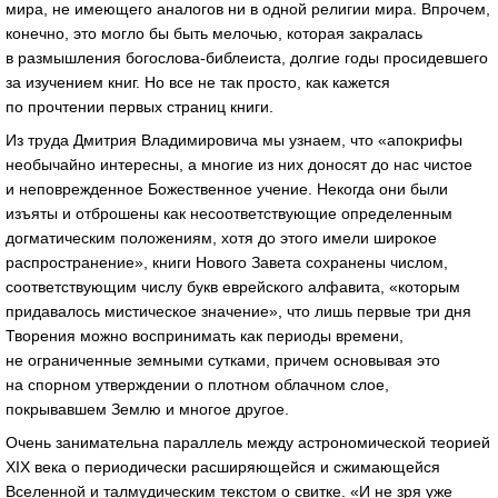
мира, не имеющего аналогов ни в одной религии мира. Впрочем,
конечно, это могло бы быть мелочью, которая закралась
в размышления богослова-библеиста, долгие годы просидевшего
за изучением книг. Но все не так просто, как кажется
по прочтении первых страниц книги.
Из труда Дмитрия Владимировича мы узнаем, что «апокрифы
необычайно интересны, а многие из них доносят до нас чистое
и неповрежденное Божественное учение. Некогда они были
изъяты и отброшены как несоответствующие определенным
догматическим положениям, хотя до этого имели широкое
распространение», книги Нового Завета сохранены числом,
соответствующим числу букв еврейского алфавита, «которым
придавалось мистическое значение», что лишь первые три дня
Творения можно воспринимать как периоды времени,
не ограниченные земными сутками, причем основывая это
на спорном утверждении о плотном облачном слое,
покрывавшем Землю и многое другое.
Очень занимательна параллель между астрономической теорией
XIX века о периодически расширяющейся и сжимающейся
Вселенной и талмудическим текстом о свитке. «И не зря уже