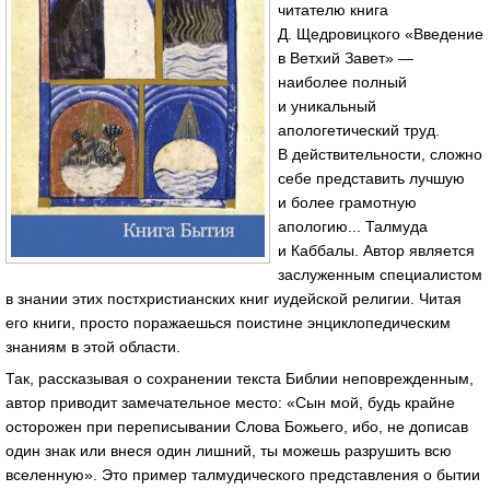
читателю книга
Д. Щедровицкого «Введение
в Ветхий Завет» —
наиболее полный
и уникальный
апологетический труд.
В действительности, сложно
себе представить лучшую
и более грамотную
апологию... Талмуда
и Каббалы. Автор является
заслуженным специалистом
в знании этих постхристианских книг иудейской религии. Читая
его книги, просто поражаешься поистине энциклопедическим
знаниям в этой области.
Так, рассказывая о сохранении текста Библии неповрежденным,
автор приводит замечательное место: «Сын мой, будь крайне
осторожен при переписывании Слова Божьего, ибо, не дописав
один знак или внеся один лишний, ты можешь разрушить всю
вселенную». Это пример талмудического представления о бытии