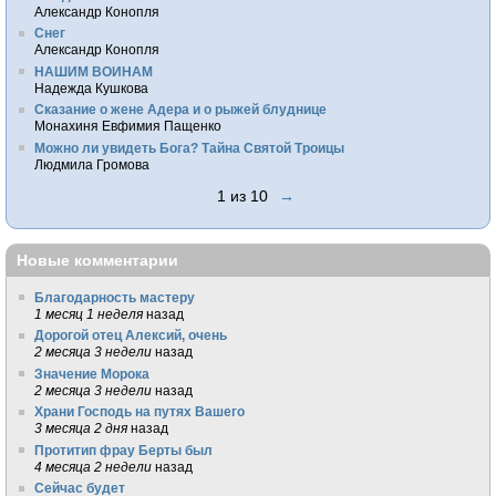
Александр Конопля
Снег
Александр Конопля
НАШИМ ВОИНАМ
Надежда Кушкова
Сказание о жене Адера и о рыжей блуднице
Монахиня Евфимия Пащенко
Можно ли увидеть Бога? Тайна Святой Троицы
Людмила Громова
1 из 10
→
Новые комментарии
Благодарность мастеру
1 месяц 1 неделя
назад
Дорогой отец Алексий, очень
2 месяца 3 недели
назад
Значение Морока
2 месяца 3 недели
назад
Храни Господь на путях Вашего
3 месяца 2 дня
назад
Протитип фрау Берты был
4 месяца 2 недели
назад
Сейчас будет