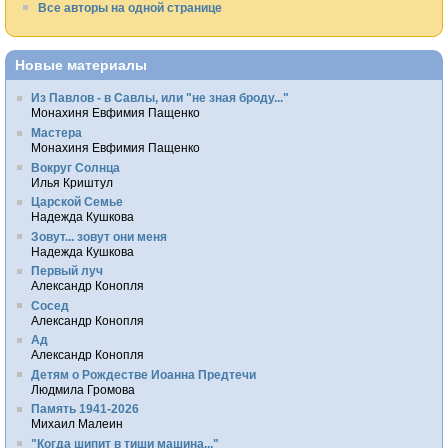
Все авторы на одной странице
Новые материалы
Из Павлов - в Савлы, или "не зная броду..."
Монахиня Евфимия Пащенко
Мастера
Монахиня Евфимия Пащенко
Вокруг Солнца
Илья Криштул
Царской Семье
Надежда Кушкова
Зовут... зовут они меня
Надежда Кушкова
Первый луч
Александр Конопля
Сосед
Александр Конопля
Ад
Александр Конопля
Детям о Рождестве Иоанна Предтечи
Людмила Громова
Память 1941-2026
Михаил Малеин
"Когда шипит в тиши машина..."