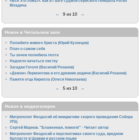
«Все это ложь!». Как в Гааге судили сербского генерала Ратко
Младича
←
9 из 10
→
Новое в Читальном зале
Полюбите живого Христа (Юрий Кузнецов)
Плач о самом себе
Ты зачем полюбила поэта
Надоело качаться листку
Загадки Гоголя (Василий Розанов)
«Демон» Лермонтова и его древние родичи (Василий Розанов)
Памяти отца Кирилла (Олеся Николаева)
←
5 из 10
→
Новое в медиагалерее
Митрополит Феодосий об инициативе скорого проведения Собора
УПЦ
Сергей Марнов. "Блаженная, помоги!" - Читает автор
Митрополит Феодосий о перспективах своего суда, вредном
балласте в Церкви и русском языке