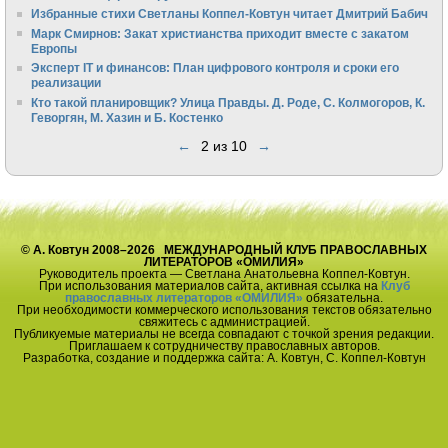
Избранные стихи Светланы Коппел-Ковтун читает Дмитрий Бабич
Марк Смирнов: Закат христианства приходит вместе с закатом
Европы
Эксперт IT и финансов: План цифрового контроля и сроки его
реализации
Кто такой планировщик? Улица Правды. Д. Роде, С. Колмогоров, К.
Геворгян, М. Хазин и Б. Костенко
←
2 из 10
→
© А. Ковтун 2008–2026 МЕЖДУНАРОДНЫЙ КЛУБ ПРАВОСЛАВНЫХ
ЛИТЕРАТОРОВ «ОМИЛИЯ»
Руководитель проекта — Светлана Анатольевна Коппел-Ковтун.
При использования материалов сайта, активная ссылка на
Клуб
православных литераторов «ОМИЛИЯ»
обязательна.
При необходимости коммерческого использования текстов обязательно
свяжитесь с администрацией.
Публикуемые материалы не всегда совпадают с точкой зрения редакции.
Приглашаем к сотрудничеству православных авторов.
Разработка, создание и поддержка сайта: А. Ковтун, С. Коппел-Ковтун