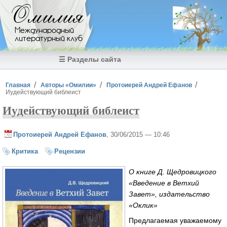
Перейти к основному содержанию
Омилия
Международный
литературный клуб
☰ Разделы сайта
Вы здесь
Главная
Авторы «Омилии»
Протоиерей Андрей Ефанов
Иудействующий библеист
Иудействующий библеист
Протоиерей Андрей Ефанов
, 30/06/2015 — 10:46
Критика
Рецензии
О книге Д. Щедровицкого
«Введение в Ветхий
Завет», издательство
«Оклик»
Предлагаемая уважаемому