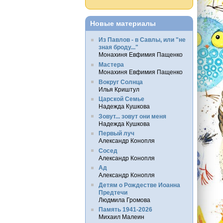
Новые материалы
Из Павлов - в Савлы, или "не
зная броду..."
Монахиня Евфимия Пащенко
Мастера
Монахиня Евфимия Пащенко
Вокруг Солнца
Илья Криштул
Царской Семье
Надежда Кушкова
Зовут... зовут они меня
Надежда Кушкова
Первый луч
Александр Конопля
Сосед
Александр Конопля
Ад
Александр Конопля
Детям о Рождестве Иоанна
Предтечи
Людмила Громова
Память 1941-2026
Михаил Малеин