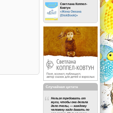
Светлана Коппел-
Ковтун
«Жена Океана
(DiskBook)»
Случайная цитата
Нельзя требовать от
мухи, чтобы она делала
дело пчелы, — каждому
человеку надо давать по