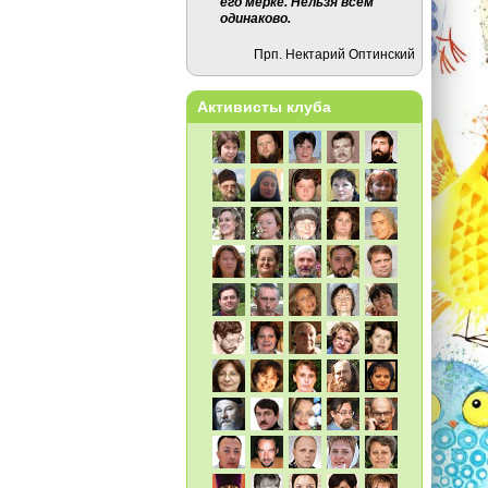
его мерке. Нельзя всем
одинаково.
Прп. Нектарий Оптинский
Активисты клуба