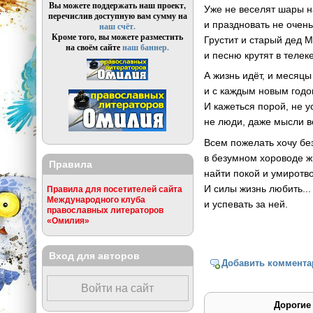
Вы можете поддержать наш проект,
Уже не веселят шары н
перечислив доступную вам сумму на
и праздновать не очень
наш счёт.
Кроме того, вы можете разместить
Грустит и старый дед М
на своём сайте
наш баннер.
и песню крутят в телеке
А жизнь идёт, и месяцы
и с каждым новым годо
И кажеться порой, не 
не люди, даже мысли в
Всем пожелать хочу бе
в безумном хороводе ж
Правила
найти покой и умиротв
И силы жизнь любить..
Правила для посетителей сайта
Международного клуба
и успевать за ней.
православных литераторов
«Омилия»
Вход для авторов
Добавить коммента
Войти на сайт
Дорогие