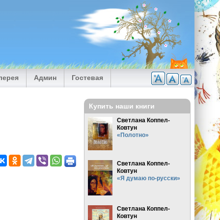
лерея
Админ
Гостевая
Купить наши книги
Светлана Коппел-
Ковтун
«Полотно»
Светлана Коппел-
Ковтун
«Я думаю по-русски»
Светлана Коппел-
Ковтун