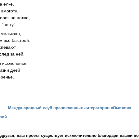
а ёлке,
 вмоготу.
ороз на полке,
 "не ту".
 мелькают,
м всё быстрей.
успевают
след за ней.
з исключенья
изни дней
оренье.
.
Международный клуб православных литераторов «Омилия»
рий
 друзья, наш проект существует исключительно благодаря вашей по