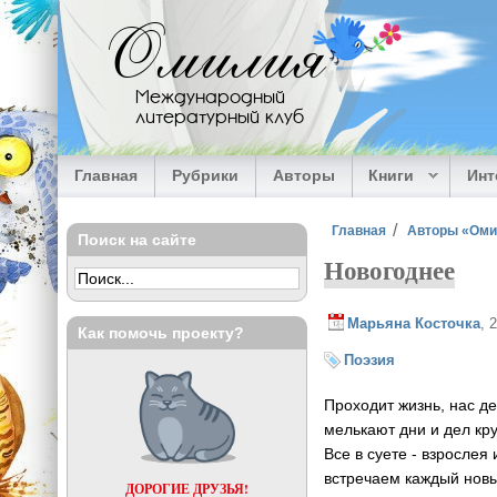
Перейти к основному содержанию
Омилия
Международный
литературный клуб
Главная
Рубрики
Авторы
Книги
Ин
Вы здесь
Главная
Авторы «Ом
Поиск на сайте
Новогоднее
Марьяна Косточка
, 
Как помочь проекту?
Поэзия
Проходит жизнь, нас д
мелькают дни и дел кру
Все в суете - взрослея 
встречаем каждый новы
ДОРОГИЕ ДРУЗЬЯ!