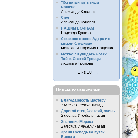
"Когда шипит в тиши
машина..."
Александр Конопля
Снег
Александр Конопля
НАШИМ ВОИНАМ
Надежда Кушкова
Сказание о жене Адера и о
рыжей блуднице
Монахиня Евфимия Пащенко
Можно ли увидеть Бога?
Тайна Святой Троицы
Людмила Громова
1 из 10
→
Новые комментарии
Благодарность мастеру
1 месяц 1 неделя
назад
Дорогой отец Алексий, очень
2 месяца 3 недели
назад
Значение Морока
2 месяца 3 недели
назад
Храни Господь на путях
Вашего