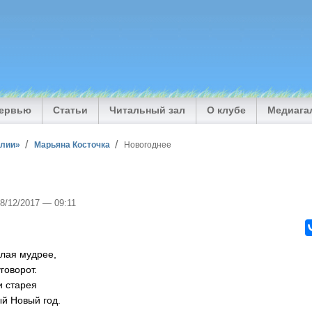
тервью
Статьи
Читальный зал
О клубе
Медиага
илии»
Марьяна Косточка
Новогоднее
28/12/2017 — 09:11
елая мудрее,
говорот.
и старея
й Новый год.