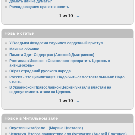
Думать или не думать?
Распадающаяся нравственность
1 из 10
→
Новые статьи
У Владыки Феодосия случился сердечный приступ
Маки на обочине
Памяти Эдит Сёдергран (Алексей Дмитриенко)
Ростислав Ищенко: «Они желают превратить Церковь в
антицерковь»
Образ страданий русского народа
Россия - это цивилизация. Надо быть самостоятельными! Надо
стоять!
В Украинской Православной Церкви указали властям на
недопустимость атаки на Церковь
1 из 10
→
Новое в Читальном зале
Опустивши забрало... (Марина Цветаева)
Чевенгур. Второе пришествие для буржуазии (Андрей Платонов)