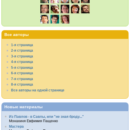
Все авторы
1-я страница
2-я страница
3-я страница
4-я страница
5-я страница
6-я страница
7-я страница
8-я страница
Все авторы на одной странице
Новые материалы
Из Павлов - в Савлы, или "не зная броду..."
Монахиня Евфимия Пащенко
Мастера