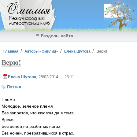
Перейти к основному содержанию
Омилия
Международный
литературный клуб
☰ Разделы сайта
Вы здесь
Главная
Авторы «Омилии»
Елена Шутова
Верю!
Верю!
Елена Шутова
, 28/02/2014 — 23:11
Поэзия
Племя -
Молодое, зеленое племя
Без запретов, что клювом да в темя.
Время –
Без цепей на разбитых ногах,
Без ночей, превратившихся в страх.