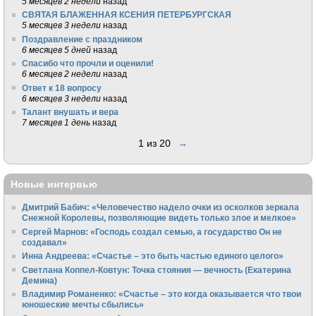
5 месяцев 2 недели
назад
СВЯТАЯ БЛАЖЕННАЯ КСЕНИЯ ПЕТЕРБУРГСКАЯ
5 месяцев 3 недели
назад
Поздравление с праздником
6 месяцев 5 дней
назад
Спасибо что прочли и оценили!
6 месяцев 2 недели
назад
Ответ к 18 вопросу
6 месяцев 3 недели
назад
Талант внушать и вера
7 месяцев 1 день
назад
1 из 20
→
Новые интервью
Дмитрий Бабич: «Человечество надело очки из осколков зеркала
Снежной Королевы, позволяющие видеть только злое и мелкое»
Сергей Марнов: «Господь создал семью, а государство Он не
создавал»
Инна Андреева: «Счастье – это быть частью единого целого»
Светлана Коппел-Ковтун: Точка стояния — вечность (Екатерина
Демина)
Владимир Романенко: «Счастье – это когда оказывается что твои
юношеские мечты сбылись»