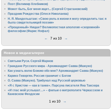
Поэт (Велимир Хлебников)
Может быть, Бог меня ищет... (Сергей Стратановский)
Праздник Рождества (Олеся Николаева)
Н. Я. Мандельштам: «Свою pоль в жизни я могу опpеделить так: я
была свидетельницей поэзии»
«Прощенный» Ницше? Великопостная апология «скоромной»
философии (Фарис Нофал)
←
7 из 10
→
Новое в медиагалерее
Святыни Руси. Сергей Марнов
Граждане Русского мира - Архимандрит Савва (Мажуко)
Как узнать волю Божию обо мне? Архимандрит Савва (Мажуко)
Каринэ Геворгян. Россия граничит с Богом
О. Савва (Мажуко). Трибунал над Русской церковью
«Я с Христом — как в танке». Парсуна писателя Яна Таксюра
«И глас мой услышат…» – фильм о митрополите Черкасском и
Каневском Феодосии
1 из 10
→