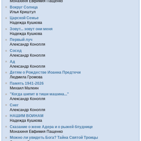
Монахиня Евфимия Пащенко
Вокруг Солнца
Илья Криштул
Царской Семье
Надежда Кушкова
Зовут... зовут они меня
Надежда Кушкова
Первый луч
Александр Конопля
Сосед
Александр Конопля
Ад
Александр Конопля
Детям о Рождестве Иоанна Предтечи
Людмила Громова
Память 1941-2026
Михаил Малеин
"Когда шипит в тиши машина..."
Александр Конопля
Снег
Александр Конопля
НАШИМ ВОИНАМ
Надежда Кушкова
Сказание о жене Адера и о рыжей блуднице
Монахиня Евфимия Пащенко
Можно ли увидеть Бога? Тайна Святой Троицы