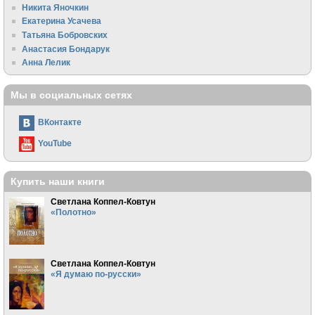
Никита Яночкин
Екатерина Усачева
Татьяна Бобровских
Анастасия Бондарук
Анна Лелик
Мы в социальных сетях
ВКонтакте
YouTube
Купить наши книги
Светлана Коппел-Ковтун
«Полотно»
Светлана Коппел-Ковтун
«Я думаю по-русски»