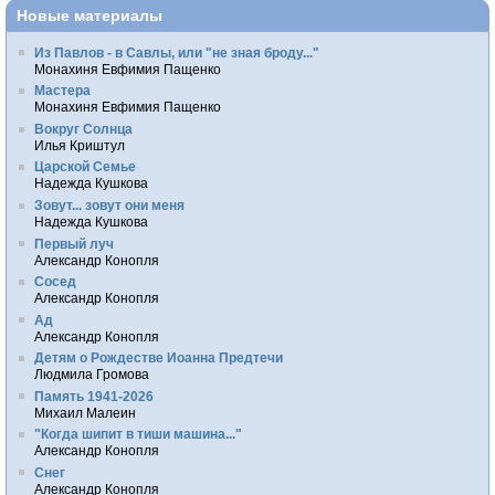
Новые материалы
Из Павлов - в Савлы, или "не зная броду..."
Монахиня Евфимия Пащенко
Мастера
Монахиня Евфимия Пащенко
Вокруг Солнца
Илья Криштул
Царской Семье
Надежда Кушкова
Зовут... зовут они меня
Надежда Кушкова
Первый луч
Александр Конопля
Сосед
Александр Конопля
Ад
Александр Конопля
Детям о Рождестве Иоанна Предтечи
Людмила Громова
Память 1941-2026
Михаил Малеин
"Когда шипит в тиши машина..."
Александр Конопля
Снег
Александр Конопля