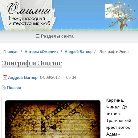
Перейти к основному содержанию
Омилия
Международный
литературный клуб
☰ Разделы сайта
Вы здесь
Главная
Авторы «Омилии»
Андрей Вагнер
Эпиграф и Эпилог
Эпиграф и Эпилог
Андрей Вагнер
, 04/09/2012 — 09:34
Поэзия
Картина.
Финал. До
титров
Трагический
крест волок
Адам -