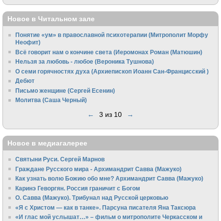
Новое в Читальном зале
Понятие «ум» в православной психотерапии (Митрополит Морфу
Неофит)
Всё говорит нам о кончине света (Иеромонах Роман (Матюшин)
Нельзя за любовь - любое (Вероника Тушнова)
О семи горячностях духа (Архиепископ Иоанн Сан-Францисский )
Дебют
Письмо женщине (Сергей Есенин)
Молитва (Саша Черный)
←
3 из 10
→
Новое в медиагалерее
Святыни Руси. Сергей Марнов
Граждане Русского мира - Архимандрит Савва (Мажуко)
Как узнать волю Божию обо мне? Архимандрит Савва (Мажуко)
Каринэ Геворгян. Россия граничит с Богом
О. Савва (Мажуко). Трибунал над Русской церковью
«Я с Христом — как в танке». Парсуна писателя Яна Таксюра
«И глас мой услышат…» – фильм о митрополите Черкасском и