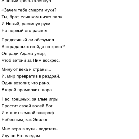
А новый креста хлебнул:
«Зачем тебе смерти муки?
Ты, брат, слишком низко пал».
И Новый, раскинув руки...
Но первый его распял.
Предвечный ли обезумел
В страданьях взойдя на крест?
Он ради Адама умер,
Чтоб ветхий за Ним воскрес.
Минуют века и страны...
И, мир превратив в раздрай,
Один возопит, что рано.
Второй промолчит: пора.
Нас, грешных, за злые игры
Простит своей волей Бог
И станет земной эпиграф
Небесным, как Эпилог.
Мне вера в пути - водитель.
Иду по Его следам.