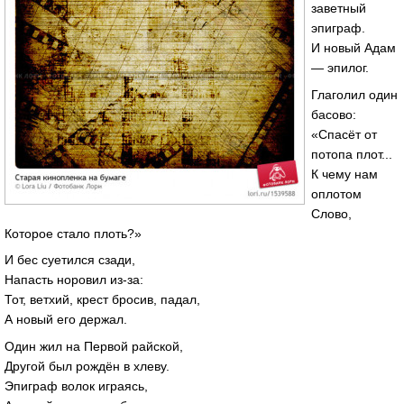
заветный
эпиграф.
И новый Адам
— эпилог.
Глаголил один
басово:
«Спасёт от
потопа плот...
К чему нам
оплотом
Слово,
Которое стало плоть?»
И бес суетился сзади,
Напасть норовил из-за:
Тот, ветхий, крест бросив, падал,
А новый его держал.
Один жил на Первой райской,
Другой был рождён в хлеву.
Эпиграф волок играясь,