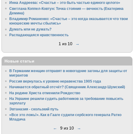
Инна Андреева: «Счастье – это быть частью единого целого»
Светлана Коппел-Ковтун: Точка стояния — вечность (Екатерина
Демина)
Владимир Романенко: «Счастье – это когда оказывается что твои
юношеские мечты сбылись»
Думать или не думать?
Распадающаяся нравственность
1 из 10
→
Новые статьи
В Германии женщин отправят в новогодние загоны для защиты от
мигрантов
Россия вернулась к уровню неравенства 1905 года
Начинается обратный отсчёт? (Священник Александр Шумский)
На родине Христа отменили Рождество
На Украине решили судить работников за требование повысить
зарплату
Эвтаназия - скользкий путь
«Все это ложь!». Как в Гааге судили сербского генерала Ратко
Младича
←
9 из 10
→