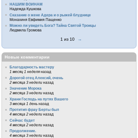
НАШИМ ВОИНАМ
Надежда Кушкова
Сказание о жене Адера и о рыжей блуднице
Монахиня Евфимия Пащенко
Можно ли увидеть Бога? Тайна Святой Троицы
Людмила Громова
1 из 10
→
Новые комментарии
Благодарность мастеру
1 месяц 1 неделя
назад
Дорогой отец Алексий, очень
2 месяца 3 недели
назад
Значение Морока
2 месяца 3 недели
назад
Храни Господь на путях Вашего
3 месяца 1 день
назад
Протитип фрау Берты был
4 месяца 2 недели
назад
Сейчас будет
4 месяца 2 недели
назад
Продолжение.
4 месяца 3 недели
назад